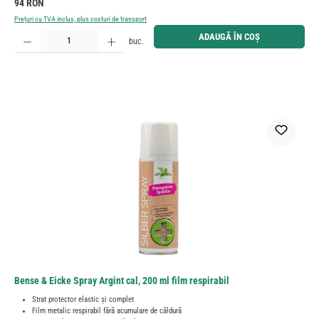
Preț obișnuit:
94 RON
Prețuri cu TVA inclus, plus costuri de transport
Cantitate produs: Introduceți cantitatea dorită sau utilizați butoanele pentru a mări sau micșora cant
ADAUGĂ ÎN COȘ
buc.
Bense & Eicke Spray Argint cal, 200 ml film respirabil
Strat protector elastic și complet
Film metalic respirabil fără acumulare de căldură