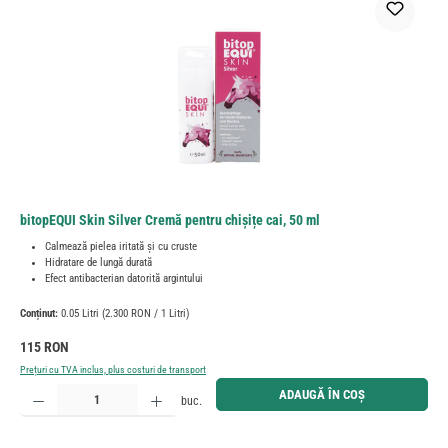
bitopEQUI Skin Silver Cremă pentru chișițe cai, 50 ml
Calmează pielea iritată și cu cruste
Hidratare de lungă durată
Efect antibacterian datorită argintului
Conținut:
0.05 Litri
(2.300 RON / 1 Litri)
Preț obișnuit:
115 RON
Prețuri cu TVA inclus, plus costuri de transport
Cantitate produs: Introduceți cantitatea dorită sau utilizați butoanele pentru a mări sau micșora cant
ADAUGĂ ÎN COȘ
buc.