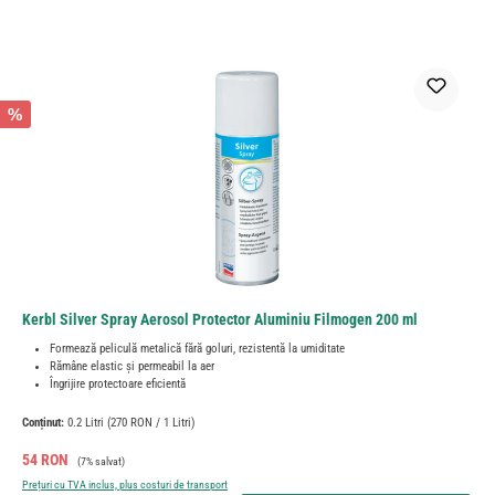
%
Kerbl Silver Spray Aerosol Protector Aluminiu Filmogen 200 ml
Formează peliculă metalică fără goluri, rezistentă la umiditate
Rămâne elastic și permeabil la aer
Îngrijire protectoare eficientă
Conținut:
0.2 Litri
(270 RON / 1 Litri)
Preț de vânzare:
Preț obișnuit:
54 RON
(7% salvat)
Prețuri cu TVA inclus, plus costuri de transport