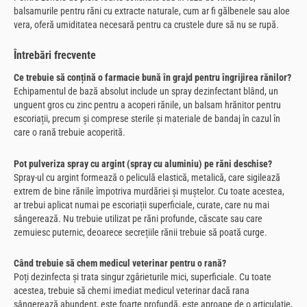
balsamurile pentru răni cu extracte naturale, cum ar fi gălbenele sau aloe
vera, oferă umiditatea necesară pentru ca crustele dure să nu se rupă.
Întrebări frecvente
Ce trebuie să conțină o farmacie bună în grajd pentru îngrijirea rănilor?
Echipamentul de bază absolut include un spray dezinfectant blând, un
unguent gros cu zinc pentru a acoperi rănile, un balsam hrănitor pentru
escoriații, precum și comprese sterile și materiale de bandaj în cazul în
care o rană trebuie acoperită.
Pot pulveriza spray cu argint (spray cu aluminiu) pe răni deschise?
Spray-ul cu argint formează o peliculă elastică, metalică, care sigilează
extrem de bine rănile împotriva murdăriei și muștelor. Cu toate acestea,
ar trebui aplicat numai pe escoriații superficiale, curate, care nu mai
sângerează. Nu trebuie utilizat pe răni profunde, căscate sau care
zemuiesc puternic, deoarece secrețiile rănii trebuie să poată curge.
Când trebuie să chem medicul veterinar pentru o rană?
Poți dezinfecta și trata singur zgârieturile mici, superficiale. Cu toate
acestea, trebuie să chemi imediat medicul veterinar dacă rana
sângerează abundent, este foarte profundă, este aproape de o articulație,