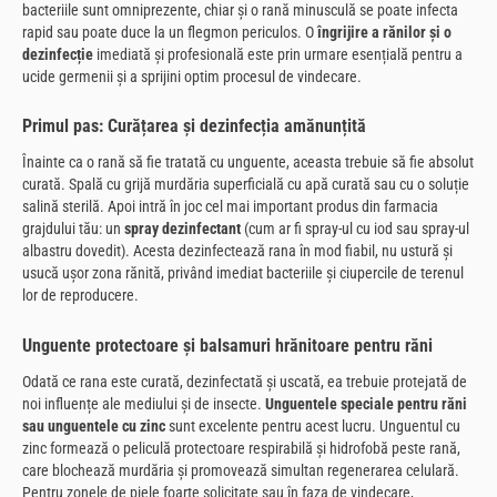
bacteriile sunt omniprezente, chiar și o rană minusculă se poate infecta
rapid sau poate duce la un flegmon periculos. O
îngrijire a rănilor și o
dezinfecție
imediată și profesională este prin urmare esențială pentru a
ucide germenii și a sprijini optim procesul de vindecare.
Primul pas: Curățarea și dezinfecția amănunțită
Înainte ca o rană să fie tratată cu unguente, aceasta trebuie să fie absolut
curată. Spală cu grijă murdăria superficială cu apă curată sau cu o soluție
salină sterilă. Apoi intră în joc cel mai important produs din farmacia
grajdului tău: un
spray dezinfectant
(cum ar fi spray-ul cu iod sau spray-ul
albastru dovedit). Acesta dezinfectează rana în mod fiabil, nu ustură și
usucă ușor zona rănită, privând imediat bacteriile și ciupercile de terenul
lor de reproducere.
Unguente protectoare și balsamuri hrănitoare pentru răni
Odată ce rana este curată, dezinfectată și uscată, ea trebuie protejată de
noi influențe ale mediului și de insecte.
Unguentele speciale pentru răni
sau unguentele cu zinc
sunt excelente pentru acest lucru. Unguentul cu
zinc formează o peliculă protectoare respirabilă și hidrofobă peste rană,
care blochează murdăria și promovează simultan regenerarea celulară.
Pentru zonele de piele foarte solicitate sau în faza de vindecare,