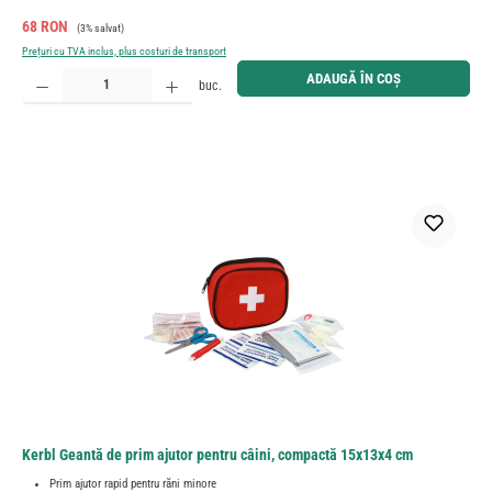
Preț de vânzare:
Preț obișnuit:
68 RON
(3% salvat)
Prețuri cu TVA inclus, plus costuri de transport
Cantitate produs: Introduceți cantitatea dorită sau utilizați butoanele pentru a mări sau micșora cant
ADAUGĂ ÎN COȘ
buc.
Kerbl Geantă de prim ajutor pentru câini, compactă 15x13x4 cm
Prim ajutor rapid pentru răni minore