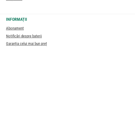
INFORMAȚII
Abonament
Notificări despre baterii
Garanția celui mai bun preț
Întrebări frecvente
Informații privind autenticitatea recenziilor clienților
Blog
Sustenabilitate
Newsletter
Returnări
Dovada expertizei
Transport
Plată
Dreptul de retragere