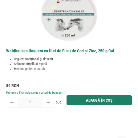
Waldhausen Unguent cu Ulei de Ficat de Cod și Zinc, 250 g Cal
Unguent tradițional și dovedit
Aplicare simplă și rapidă
Menține pielea elastică
Preț obișnuit:
89 RON
Prețuri cu TVA inclus, plus costuri de transport
Cantitate produs: Introduceți cantitatea dorită sau utilizați butoanele pentru a mări sau micșora cant
ADAUGĂ ÎN COȘ
buc.