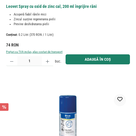
Leovet Spray cu oxid de zinc cal, 200 ml îngrijire răni
Acoperă fiabil rănile mici
Zincul susține regenerarea pielii
Previne deshidratarea pielii
Conținut:
0.2 Litri
(370 RON / 1 Litri)
Preț obișnuit:
74 RON
Prețuri cu TVA inclus, plus costuri de transport
Cantitate produs: Introduceți cantitatea dorită sau utilizați butoanele pentru a mări sau micșora cant
ADAUGĂ ÎN COȘ
buc.
%