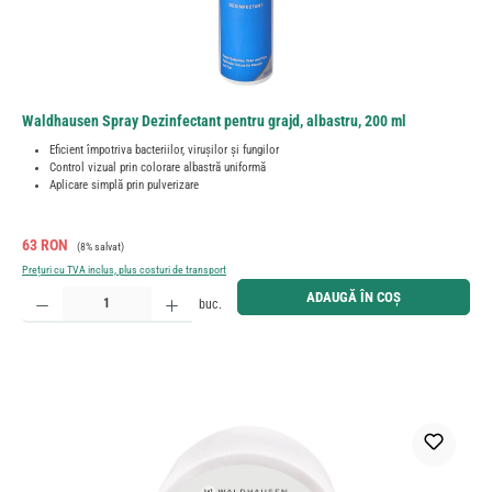
Waldhausen Spray Dezinfectant pentru grajd, albastru, 200 ml
Eficient împotriva bacteriilor, virușilor și fungilor
Control vizual prin colorare albastră uniformă
Aplicare simplă prin pulverizare
Preț de vânzare:
Preț obișnuit:
63 RON
(8% salvat)
Prețuri cu TVA inclus, plus costuri de transport
Cantitate produs: Introduceți cantitatea dorită sau utilizați butoanele pentru a mări sau micșora cant
ADAUGĂ ÎN COȘ
buc.