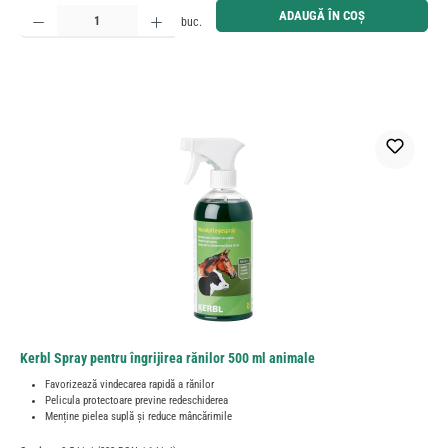
Cantitate produs: Introduceți cantitatea dorită sau utilizați butoanele pentru a mări sau micșora cant
ADAUGĂ ÎN COȘ
buc.
Kerbl Spray pentru îngrijirea rănilor 500 ml animale
Favorizează vindecarea rapidă a rănilor
Pelicula protectoare previne redeschiderea
Menține pielea suplă și reduce mâncărimile