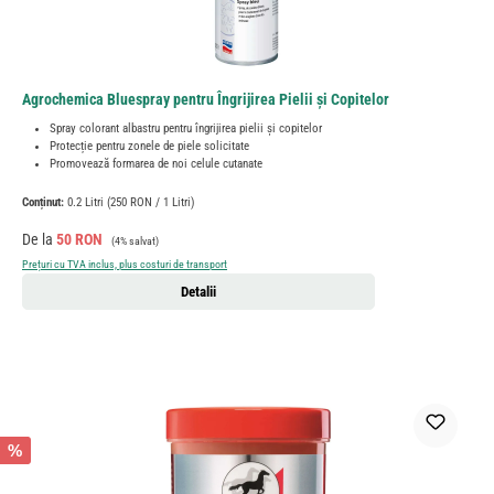
Agrochemica Bluespray pentru Îngrijirea Pielii și Copitelor
Spray colorant albastru pentru îngrijirea pielii și copitelor
Protecție pentru zonele de piele solicitate
Promovează formarea de noi celule cutanate
Conținut:
0.2 Litri
(250 RON / 1 Litri)
Preț de vânzare:
Preț obișnuit:
De la
50 RON
(4% salvat)
Prețuri cu TVA inclus, plus costuri de transport
Detalii
%