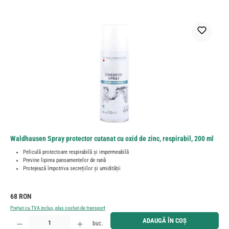
Waldhausen Spray protector cutanat cu oxid de zinc, respirabil, 200 ml
Peliculă protectoare respirabilă și impermeabilă
Previne lipirea pansamentelor de rană
Protejează împotriva secrețiilor și umidității
Preț obișnuit:
68 RON
Prețuri cu TVA inclus, plus costuri de transport
Cantitate produs: Introduceți cantitatea dorită sau utilizați butoanele pentru a mări sau micșora cant
ADAUGĂ ÎN COȘ
buc.