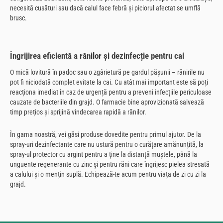
necesită cusături sau dacă calul face febră și piciorul afectat se umflă
brusc.
Îngrijirea eficientă a rănilor și dezinfecție pentru cai
O mică lovitură în padoc sau o zgârietură pe gardul pășunii – rănirile nu
pot fi niciodată complet evitate la cai. Cu atât mai important este să poți
reacționa imediat în caz de urgență pentru a preveni infecțiile periculoase
cauzate de bacteriile din grajd. O farmacie bine aprovizionată salvează
timp prețios și sprijină vindecarea rapidă a rănilor.
În gama noastră, vei găsi produse dovedite pentru primul ajutor. De la
spray-uri dezinfectante care nu ustură pentru o curățare amănunțită, la
spray-ul protector cu argint pentru a ține la distanță muștele, până la
unguente regenerante cu zinc și pentru răni care îngrijesc pielea stresată
a calului și o mențin suplă. Echipează-te acum pentru viața de zi cu zi la
grajd.