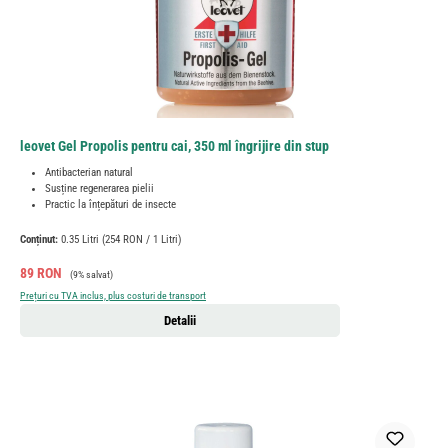
leovet Gel Propolis pentru cai, 350 ml îngrijire din stup
Antibacterian natural
Susține regenerarea pielii
Practic la înțepături de insecte
Conținut:
0.35 Litri
(254 RON / 1 Litri)
Preț de vânzare:
Preț obișnuit:
89 RON
(9% salvat)
Prețuri cu TVA inclus, plus costuri de transport
Detalii