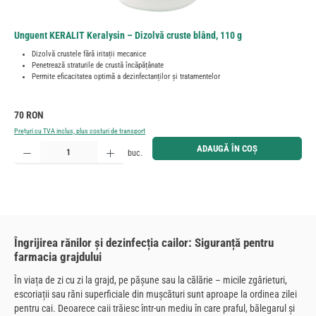
Unguent KERALIT Keralysin – Dizolvă cruste blând, 110 g
Dizolvă crustele fără iritații mecanice
Penetrează straturile de crustă încăpățânate
Permite eficacitatea optimă a dezinfectanților și tratamentelor
Preț obișnuit:
70 RON
Prețuri cu TVA inclus, plus costuri de transport
Cantitate produs: Introduceți cantitatea dorită sau utilizați butoanele pentru a mări sau micșora cant
ADAUGĂ ÎN COȘ
buc.
Îngrijirea rănilor și dezinfecția cailor: Siguranță pentru
farmacia grajdului
În viața de zi cu zi la grajd, pe pășune sau la călărie – micile zgârieturi,
escoriații sau răni superficiale din mușcături sunt aproape la ordinea zilei
pentru cai. Deoarece caii trăiesc într-un mediu în care praful, bălegarul și