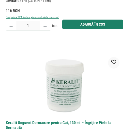
Conținut:
0.5 Litri
(232 RON / 1 Litri)
Preț obișnuit:
116 RON
Prețuri cu TVA inclus, plus costuri de transport
Cantitate produs: Introduceți cantitatea dorită sau utilizați butoanele pentru a mări sau micșora cant
ADAUGĂ ÎN COȘ
buc.
Keralit Unguent Dermacure pentru Cai, 130 ml – Îngrijire Piele la
Dermatită