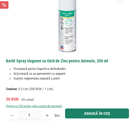
%
Kerbl Spray Unguent cu Oxid de Zinc pentru Animale, 200 ml
Protejează pielea împotriva deshidratării
Acționează ca un pansament cu unguent
Susține regenerarea naturală a pielii
Conținut:
0.2 Litri
(250 RON / 1 Litri)
Preț de vânzare:
Preț obișnuit:
50 RON
(4% salvat)
Prețuri cu TVA inclus, plus costuri de transport
Cantitate produs: Introduceți cantitatea dorită sau utilizați butoanele pentru a mări sau micșora cant
ADAUGĂ ÎN COȘ
buc.