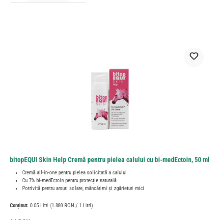
bitopEQUI Skin Help Cremă pentru pielea calului cu bi-medEctoin, 50 ml
Cremă all-in-one pentru pielea solicitată a calului
Cu 7% bi-medEctoin pentru protecție naturală
Potrivită pentru arsuri solare, mâncărimi și zgârieturi mici
Conținut:
0.05 Litri
(1.880 RON / 1 Litri)