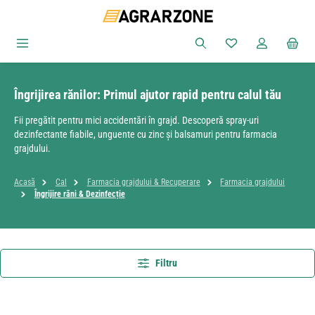
Sari la conținutul principal
Aveți 0 articole din
Îngrijirea rănilor: Primul ajutor rapid pentru calul tău
Fii pregătit pentru mici accidentări în grajd. Descoperă spray-uri
dezinfectante fiabile, unguente cu zinc și balsamuri pentru farmacia
grajdului.
Acasă
Cal
Farmacia grajdului & Recuperare
Farmacia grajdului
Îngrijire răni & Dezinfecție
Filtru