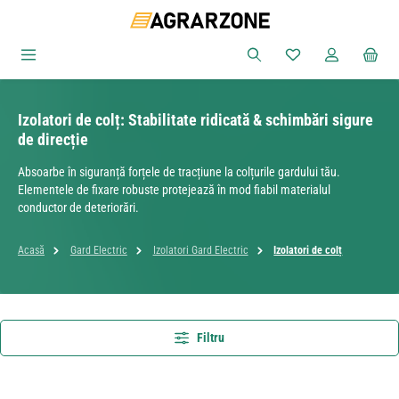
Sari la conținutul principal
Aveți 0 articole din
Izolatori de colț: Stabilitate ridicată & schimbări sigure
de direcție
Absoarbe în siguranță forțele de tracțiune la colțurile gardului tău.
Elementele de fixare robuste protejează în mod fiabil materialul
conductor de deteriorări.
Acasă
Gard Electric
Izolatori Gard Electric
Izolatori de colț
Filtru