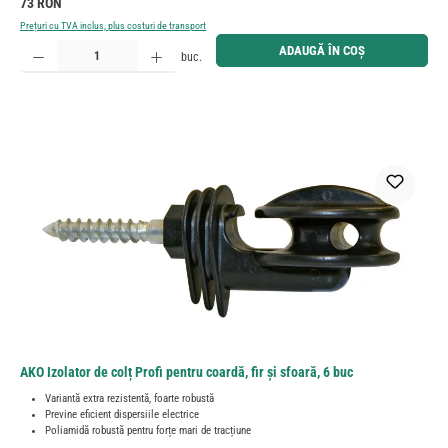
Preț obișnuit:
73 RON
Prețuri cu TVA inclus, plus costuri de transport
Cantitate produs: Introduceți cantitatea dorită sau utilizați butoanele pentru a mări sau micșora cant
ADAUGĂ ÎN COȘ
buc.
AKO Izolator de colț Profi pentru coardă, fir și sfoară, 6 buc
Variantă extra rezistentă, foarte robustă
Previne eficient dispersiile electrice
Poliamidă robustă pentru forțe mari de tracțiune