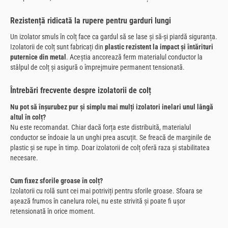
Rezistență ridicată la rupere pentru garduri lungi
Un izolator smuls în colț face ca gardul să se lase și să-și piardă siguranța.
Izolatorii de colț sunt fabricați din
plastic rezistent la impact și întărituri
puternice din metal
. Aceștia ancorează ferm materialul conductor la
stâlpul de colț și asigură o împrejmuire permanent tensionată.
Întrebări frecvente despre izolatorii de colț
Nu pot să înșurubez pur și simplu mai mulți izolatori inelari unul lângă
altul în colț?
Nu este recomandat. Chiar dacă forța este distribuită, materialul
conductor se îndoaie la un unghi prea ascuțit. Se freacă de marginile de
plastic și se rupe în timp. Doar izolatorii de colț oferă raza și stabilitatea
necesare.
Cum fixez sforile groase în colț?
Izolatorii cu rolă sunt cei mai potriviți pentru sforile groase. Sfoara se
așează frumos în canelura rolei, nu este strivită și poate fi ușor
retensionată în orice moment.