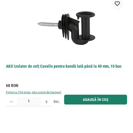
AKO izolator de colț Cavallo pentru bandă lată până la 40 mm, 10 buc
Preț obișnuit:
68 RON
Prețuri cu TVA inclus, plus costuri de transport
Cantitate produs: Introduceți cantitatea dorită sau utilizați butoanele pentru a mări sau micșora cant
ADAUGĂ ÎN COȘ
buc.