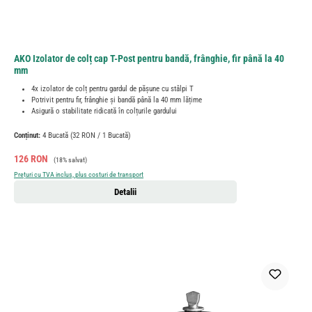
AKO Izolator de colț cap T-Post pentru bandă, frânghie, fir până la 40
mm
4x izolator de colț pentru gardul de pășune cu stâlpi T
Potrivit pentru fir, frânghie și bandă până la 40 mm lățime
Asigură o stabilitate ridicată în colțurile gardului
Conținut:
4 Bucată
(32 RON / 1 Bucată)
Preț de vânzare:
Preț obișnuit:
126 RON
(18% salvat)
Prețuri cu TVA inclus, plus costuri de transport
Detalii