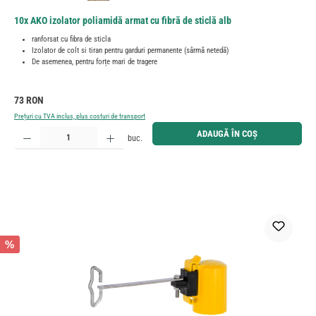
10x AKO izolator poliamidă armat cu fibră de sticlă alb
ranforsat cu fibra de sticla
Izolator de colt si tiran pentru garduri permanente (sârmă netedă)
De asemenea, pentru forțe mari de tragere
Preț obișnuit:
73 RON
Prețuri cu TVA inclus, plus costuri de transport
Cantitate produs: Introduceți cantitatea dorită sau utilizați butoanele pentru a mări sau micșora cant
ADAUGĂ ÎN COȘ
buc.
%