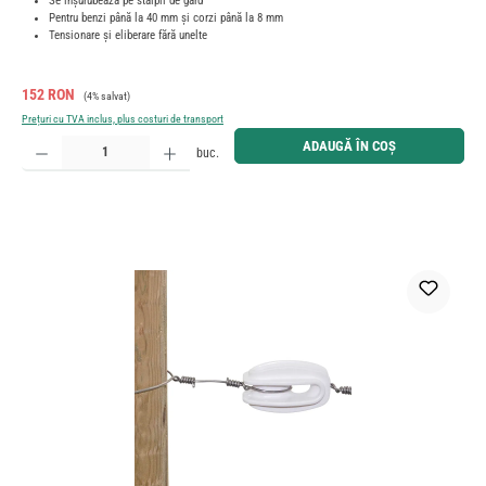
Se înșurubează pe stâlpii de gard
Pentru benzi până la 40 mm și corzi până la 8 mm
Tensionare și eliberare fără unelte
Preț de vânzare:
Preț obișnuit:
152 RON
(4% salvat)
Prețuri cu TVA inclus, plus costuri de transport
Cantitate produs: Introduceți cantitatea dorită sau utilizați butoanele pentru a mări sau micșora cant
ADAUGĂ ÎN COȘ
buc.