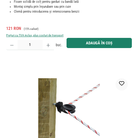
Fixare solidă de colț pentru garduri cu bandă lată
Montaj simplu prin înșurubare sau prin cuie
Clemă pentru introducerea și retensionarea benzii
Preț de vânzare:
Preț obișnuit:
121 RON
(15% salvat)
Prețuri cu TVA inclus, plus costuri de transport
Cantitate produs: Introduceți cantitatea dorită sau utilizați butoanele pentru a mări sau micșora cant
ADAUGĂ ÎN COȘ
buc.