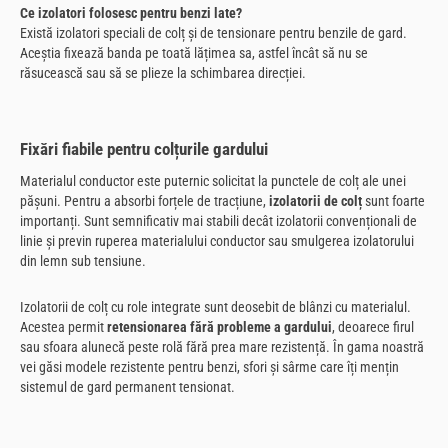
Ce izolatori folosesc pentru benzi late?
Există izolatori speciali de colț și de tensionare pentru benzile de gard.
Aceștia fixează banda pe toată lățimea sa, astfel încât să nu se
răsucească sau să se plieze la schimbarea direcției.
Fixări fiabile pentru colțurile gardului
Materialul conductor este puternic solicitat la punctele de colț ale unei
pășuni. Pentru a absorbi forțele de tracțiune,
izolatorii de colț
sunt foarte
importanți. Sunt semnificativ mai stabili decât izolatorii convenționali de
linie și previn ruperea materialului conductor sau smulgerea izolatorului
din lemn sub tensiune.
Izolatorii de colț cu role integrate sunt deosebit de blânzi cu materialul.
Acestea permit
retensionarea fără probleme a gardului
, deoarece firul
sau sfoara alunecă peste rolă fără prea mare rezistență. În gama noastră
vei găsi modele rezistente pentru benzi, sfori și sârme care îți mențin
sistemul de gard permanent tensionat.