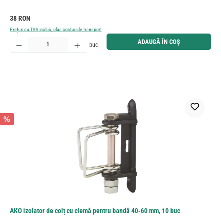
Preț obișnuit:
38 RON
Prețuri cu TVA inclus, plus costuri de transport
Cantitate produs: Introduceți cantitatea dorită sau utilizați butoanele pentru a mări sau micșora cant
ADAUGĂ ÎN COȘ
buc.
%
AKO izolator de colț cu clemă pentru bandă 40-60 mm, 10 buc