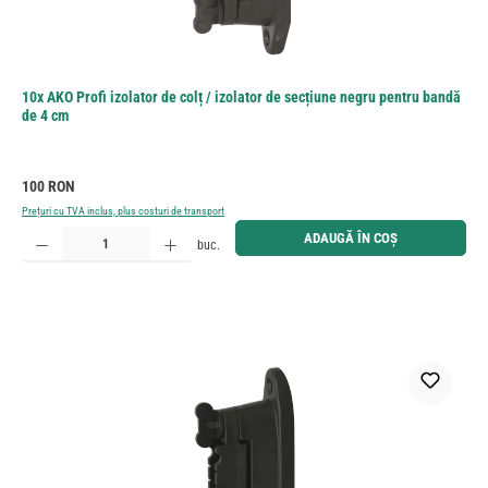
10x AKO Profi izolator de colț / izolator de secțiune negru pentru bandă
de 4 cm
Preț obișnuit:
100 RON
Prețuri cu TVA inclus, plus costuri de transport
Cantitate produs: Introduceți cantitatea dorită sau utilizați butoanele pentru a mări sau micșora cant
ADAUGĂ ÎN COȘ
buc.