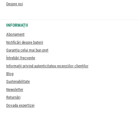
Despre noi
INFORMAȚII
Abonament
Notificări despre baterii
Garanția celui mai bun preț
Întrebări frecvente
Informații privind autenticitatea recenziilor clienților
Blog
Sustenabilitate
Newsletter
Returnări
Dovada expertizei
Transport
Plată
Dreptul de retragere