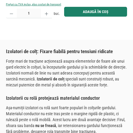
Prețuri cu TVA inclus, plus costuri de transport
Cantitate produs: Introduceți cantitatea dorită sau utilizați butoanele pentru a mări sau micșora cant
ADAUGĂ ÎN COȘ
buc.
Izolatori de colț: Fixare fiabilă pentru tensiuni ridicate
Forțe mari de tracțiune acționează asupra elementelor de fixare ale unui
gard electric în colțuri, la începuturile gardului și la schimbările de direcție.
Izolatorii normali de linie nu sunt adesea concepuți pentru această
sarcină mecanică.
Izolatorii de colț
speciali sunt construiți robust, au
miezuri puternice din metal și absorb în siguranță aceste forțe.
Izolatorii cu rolă protejează materialul conductor
Așa-numiții izolatori cu rolă sunt foarte populari în colțurile gardului.
Materialul conductor nu este tras peste o margine rigidă de plastic, ci
rulează peste o rolă mobilă. Acest lucru are două avantaje decisive: Firul,
sfoara sau banda
nu se freacă
, iar retensionarea gardului funcționează
fără probleme, deoarece rola transmite bine tracțiunea.