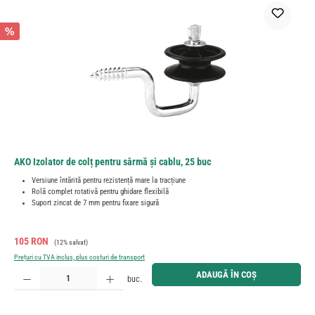
%
AKO Izolator de colț pentru sârmă și cablu, 25 buc
Versiune întărită pentru rezistență mare la tracțiune
Rolă complet rotativă pentru ghidare flexibilă
Suport zincat de 7 mm pentru fixare sigură
Preț de vânzare:
Preț obișnuit:
105 RON
(12% salvat)
Prețuri cu TVA inclus, plus costuri de transport
Cantitate produs: Introduceți cantitatea dorită sau utilizați butoanele pentru a mări sau micșora cant
ADAUGĂ ÎN COȘ
buc.