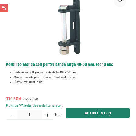
%
Kerbl izolator de colț pentru bandă largă 40-60 mm, set 10 buc
Izolator de colț pentru bandă de la 40 la 60 mm
Montare rapidă prin înșurubare sau bătut în cuie
Plastic rezistent la UV
Preț de vânzare:
Preț obișnuit:
110 RON
(12% salvat)
Prețuri cu TVA inclus, plus costuri de transport
Cantitate produs: Introduceți cantitatea dorită sau utilizați butoanele pentru a mări sau micșora cant
ADAUGĂ ÎN COȘ
buc.