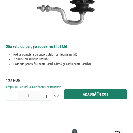
25x rolă de colț pe suport cu filet M6
Rotiță completă cu suport stabil și filet metric M6
2 piulițe cu șuruburi incluse
Potrivite pentru fire pentru gard, sârmă și cablu pentru garduri
Preț obișnuit:
137 RON
Prețuri cu TVA inclus, plus costuri de transport
Cantitate produs: Introduceți cantitatea dorită sau utilizați butoanele pentru a mări sau micșora cant
ADAUGĂ ÎN COȘ
buc.