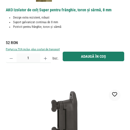
AKO Izolator de colț Super pentru frânghie, toron și sârmă, 8 mm
Design extra rezistent, robust
Suport galvanizat continuu de 8 mm
Potrivit pentru frânghie, toron și sârmă
Preț obișnuit:
52 RON
Prețuri cu TVA inclus, plus costuri de transport
Cantitate produs: Introduceți cantitatea dorită sau utilizați butoanele pentru a mări sau micșora cant
ADAUGĂ ÎN COȘ
buc.