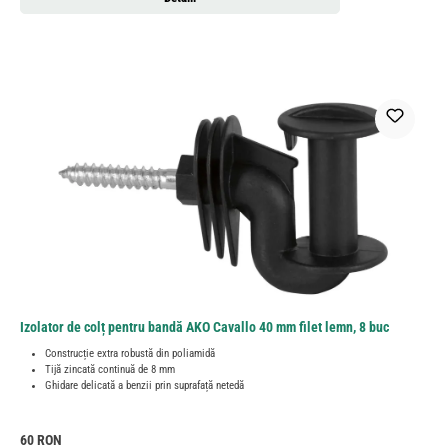
Izolator de colț pentru bandă AKO Cavallo 40 mm filet lemn, 8 buc
Construcție extra robustă din poliamidă
Tijă zincată continuă de 8 mm
Ghidare delicată a benzii prin suprafață netedă
Preț obișnuit:
60 RON