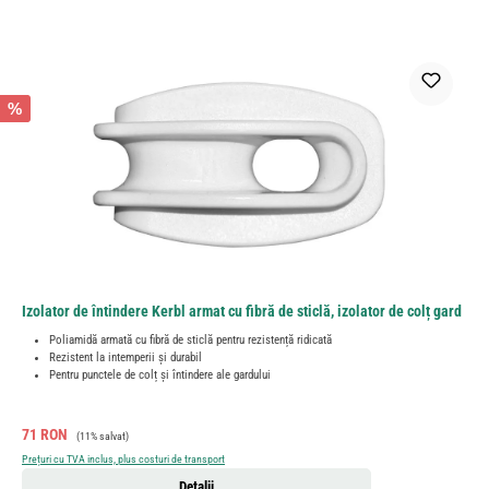
%
Izolator de întindere Kerbl armat cu fibră de sticlă, izolator de colț gard
Poliamidă armată cu fibră de sticlă pentru rezistență ridicată
Rezistent la intemperii și durabil
Pentru punctele de colț și întindere ale gardului
Preț de vânzare:
Preț obișnuit:
71 RON
(11% salvat)
Prețuri cu TVA inclus, plus costuri de transport
Detalii