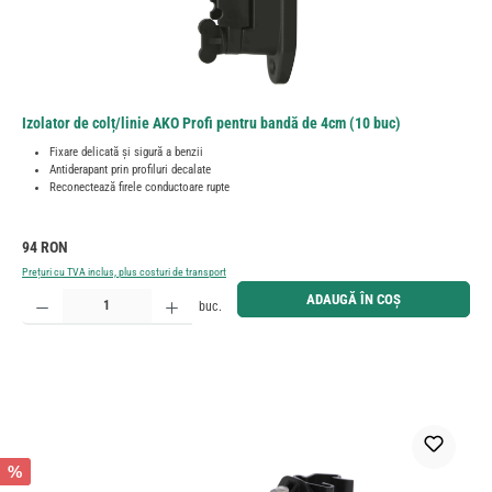
Izolator de colț/linie AKO Profi pentru bandă de 4cm (10 buc)
Fixare delicată și sigură a benzii
Antiderapant prin profiluri decalate
Reconectează firele conductoare rupte
Preț obișnuit:
94 RON
Prețuri cu TVA inclus, plus costuri de transport
Cantitate produs: Introduceți cantitatea dorită sau utilizați butoanele pentru a mări sau micșora cant
ADAUGĂ ÎN COȘ
buc.
%