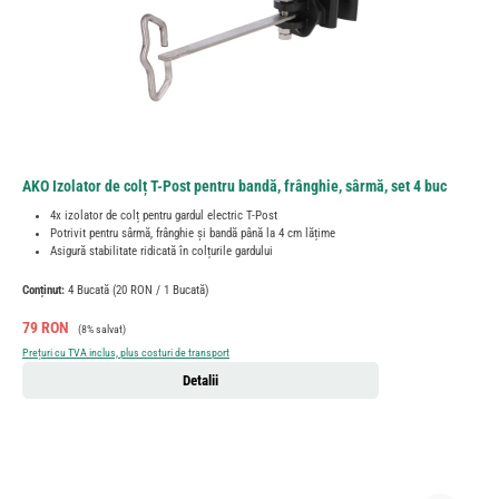
AKO Izolator de colț T-Post pentru bandă, frânghie, sârmă, set 4 buc
4x izolator de colț pentru gardul electric T-Post
Potrivit pentru sârmă, frânghie și bandă până la 4 cm lățime
Asigură stabilitate ridicată în colțurile gardului
Conținut:
4 Bucată
(20 RON / 1 Bucată)
Preț de vânzare:
Preț obișnuit:
79 RON
(8% salvat)
Prețuri cu TVA inclus, plus costuri de transport
Detalii