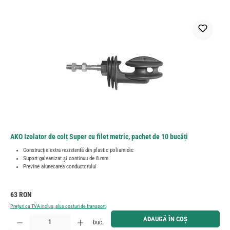
AKO Izolator de colț Super cu filet metric, pachet de 10 bucăți
Construcție extra rezistentă din plastic poliamidic
Suport galvanizat și continuu de 8 mm
Previne alunecarea conductorului
Preț obișnuit:
63 RON
Prețuri cu TVA inclus, plus costuri de transport
Cantitate produs: Introduceți cantitatea dorită sau utilizați butoanele pentru a mări sau micșora cant
ADAUGĂ ÎN COȘ
buc.