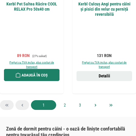
Kerbl Pet Saltea Răcire COOL
Kerbl Culcuș Angi pentru câini
RELAX Pro 50x40 cm
și pisici din velur cu perniță
reversibilă
Preț de vânzare:
Preț obișnuit:
Preț obișnuit:
89 RON
131 RON
(27% salvat)
Prețuri cu TVA inclus, plus costuri de
Prețuri cu TVA inclus, plus costuri de
transport
transport
ADAUGĂ ÎN COȘ
Detalii
Pagina
Pagina
Pagina
1
2
3
Zonă de dormit pentru câini - o oază de liniște confortabilă
pentru tovarășul tău credincios