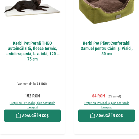
Kerbl Pet Pernă THEO
Kerbl Pet Pătuț Confortabil
autoîncălzită, fleece termic,
Samuel pentru Câini și Pisici,
antiderapantă, lavabilă, 120 x
50 cm
75 cm
Variante de la
74 RON
Preț obișnuit:
Preț de vânzare:
Preț obișnuit:
152 RON
84 RON
(6% salvat)
Prețuri cu TVA inclus, plus costuri de
Prețuri cu TVA inclus, plus costuri de
transport
transport
ADAUGĂ ÎN COȘ
ADAUGĂ ÎN COȘ