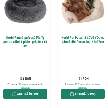
Kerbl Patură pufoasă Fluffy
Kerbl Pet Paturiță LOVE YOU cu
pentru câini & pisici, gri, 60 x 18
pătură din fleece, bej, 47x37cm
cm
Preț obișnuit:
Preț obișnuit:
131 RON
121 RON
Prețuri cu TVA inclus, plus costuri de
Prețuri cu TVA inclus, plus costuri de
transport
transport
ADAUGĂ ÎN COȘ
ADAUGĂ ÎN COȘ