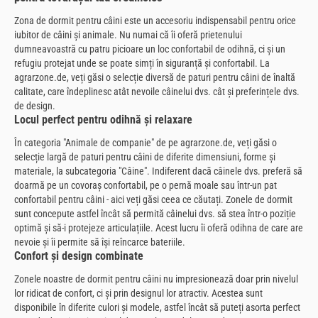
Zona de dormit pentru câini este un accesoriu indispensabil pentru orice
iubitor de câini și animale. Nu numai că îi oferă prietenului
dumneavoastră cu patru picioare un loc confortabil de odihnă, ci și un
refugiu protejat unde se poate simți în siguranță și confortabil. La
agrarzone.de, veți găsi o selecție diversă de paturi pentru câini de înaltă
calitate, care îndeplinesc atât nevoile câinelui dvs. cât și preferințele dvs.
de design.
Locul perfect pentru odihnă și relaxare
În categoria "Animale de companie" de pe agrarzone.de, veți găsi o
selecție largă de paturi pentru câini de diferite dimensiuni, forme și
materiale, la subcategoria "Câine". Indiferent dacă câinele dvs. preferă să
doarmă pe un covoraș confortabil, pe o pernă moale sau într-un pat
confortabil pentru câini - aici veți găsi ceea ce căutați. Zonele de dormit
sunt concepute astfel încât să permită câinelui dvs. să stea într-o poziție
optimă și să-i protejeze articulațiile. Acest lucru îi oferă odihna de care are
nevoie și îi permite să își reîncarce bateriile.
Confort și design combinate
Zonele noastre de dormit pentru câini nu impresionează doar prin nivelul
lor ridicat de confort, ci și prin designul lor atractiv. Acestea sunt
disponibile în diferite culori și modele, astfel încât să puteți asorta perfect