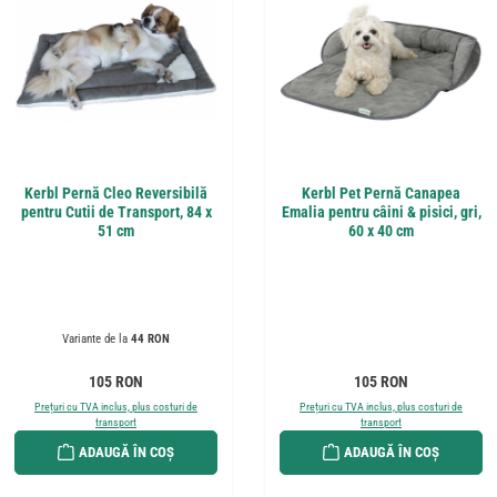
Kerbl Pernă Cleo Reversibilă
Kerbl Pet Pernă Canapea
pentru Cutii de Transport, 84 x
Emalia pentru câini & pisici, gri,
51 cm
60 x 40 cm
Variante de la
44 RON
Preț obișnuit:
Preț obișnuit:
105 RON
105 RON
Prețuri cu TVA inclus, plus costuri de
Prețuri cu TVA inclus, plus costuri de
transport
transport
ADAUGĂ ÎN COȘ
ADAUGĂ ÎN COȘ