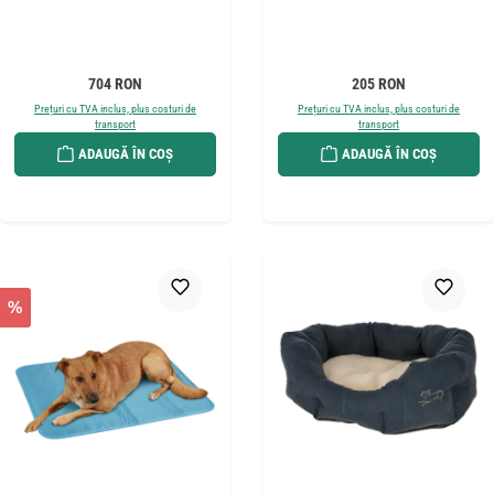
Preț obișnuit:
Preț obișnuit:
704 RON
205 RON
Prețuri cu TVA inclus, plus costuri de
Prețuri cu TVA inclus, plus costuri de
transport
transport
ADAUGĂ ÎN COȘ
ADAUGĂ ÎN COȘ
%