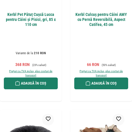
Kerbl Pet Pătuț Cușcă Lucca
Kerbl Culcuș pentru Câini AMY
pentru Câini și Pisici, gri, 85 x
cu Pernă Reversibilă, Aspect
110 cm
Catifea, 45 cm
Variante de la
210 RON
Preț de vânzare:
Preț obișnuit:
Preț de vânzare:
Preț obișnuit:
368 RON
66 RON
(23% salvat)
(50% salvat)
Prețuri cu TVA inclus, plus costuri de
Prețuri cu TVA inclus, plus costuri de
transport
transport
ADAUGĂ ÎN COȘ
ADAUGĂ ÎN COȘ