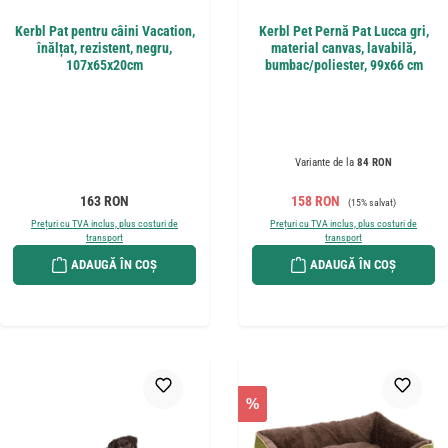
Kerbl Pat pentru câini Vacation,
Kerbl Pet Pernă Pat Lucca gri,
înălțat, rezistent, negru,
material canvas, lavabilă,
107x65x20cm
bumbac/poliester, 99x66 cm
Variante de la
84 RON
Preț obișnuit:
Preț de vânzare:
Preț obișnuit:
163 RON
158 RON
(15% salvat)
Prețuri cu TVA inclus, plus costuri de
Prețuri cu TVA inclus, plus costuri de
transport
transport
ADAUGĂ ÎN COȘ
ADAUGĂ ÎN COȘ
%