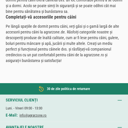
dormit pentru câini oferă câinelui dvs. un loc confortabil pentru a se odihni
și a dormi. Acolo se poate simți în siguranță și se poate odihni cât mai
bine pentru sănătatea și bunăstarea sa.
Completați-vă accesoriile pentru câini
Pe lângă spațiile de dormit pentru câini, veți găsi și o gamă largă de alte
accesorii pentru câini la agrarzone.de. Răsfoiți categoriile noastre și
descoperiți produse de înaltă calitate, cum ar fi lese pentru câini, gulere,
boluri pentru mâncare și apă, jucării și multe altele. Creați un mediu
perfect și funcțional pentru câinele dvs. și răsfățați-vă companionul
credincios cu un pat confortabil pentru câini de la agrarzone.ro și
asigurați-i bunăstarea și satisfacția!
30 de zile politica de returnare
SERVICIUL CLIENȚI
Luni. - Vineri 09:00 - 13:00
E-Mail:
info@agrarzone.ro
AVANTAJELE NOASTRE