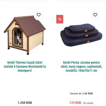
%
Kerbl Thermo Cușcă Câini
Kerbl Perna Jerome pentru
Izolată 4 Sezoane Rezistentă la
câini, navy-cognac, capitonată,
Intemperii
lavabilă, 100x70x11 cm
Variante de la
68 RON
Preț obișnuit:
Preț de vânzare:
Preț obișnuit:
1.250 RON
173 RON
(6% salvat)