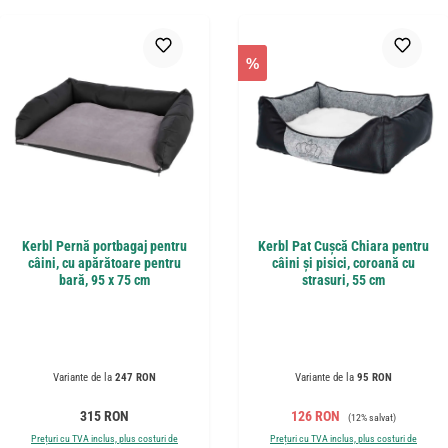
%
Kerbl Pernă portbagaj pentru
Kerbl Pat Cușcă Chiara pentru
câini, cu apărătoare pentru
câini și pisici, coroană cu
bară, 95 x 75 cm
strasuri, 55 cm
Variante de la
247 RON
Variante de la
95 RON
Preț obișnuit:
Preț de vânzare:
Preț obișnuit:
315 RON
126 RON
(12% salvat)
Prețuri cu TVA inclus, plus costuri de
Prețuri cu TVA inclus, plus costuri de