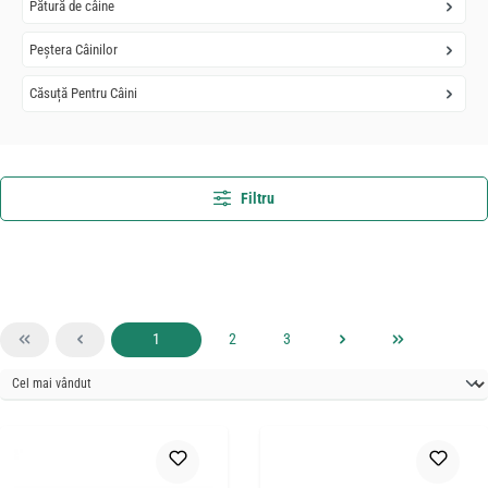
Pătură de câine
Peștera Câinilor
Căsuță Pentru Câini
Filtru
Pagina
Pagina
Pagina
1
2
3