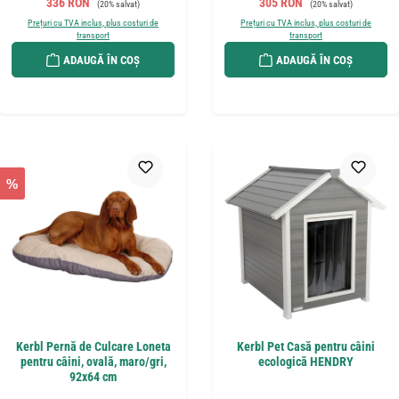
Preț de vânzare:
Preț de vânzare:
336 RON
305 RON
(20% salvat)
(20% salvat)
Prețuri cu TVA inclus, plus costuri de
Prețuri cu TVA inclus, plus costuri de
transport
transport
ADAUGĂ ÎN COȘ
ADAUGĂ ÎN COȘ
%
Kerbl Pernă de Culcare Loneta
Kerbl Pet Casă pentru câini
pentru câini, ovală, maro/gri,
ecologică HENDRY
92x64 cm