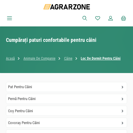
Sari la conținutul principal
Aveți 0 articole din
Cumpărați paturi confortabile pentru câini
Acasă
Animale De Companie
Câine
Loc De Dormit Pentru Câini
Pat Pentru Câini
Pernă Pentru Câini
Coș Pentru Câini
Covoraș Pentru Câini