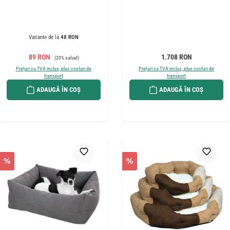
Variante de la
48 RON
Preț de vânzare:
Preț obișnuit:
Preț obișnuit:
89 RON
1.708 RON
(20% salvat)
Prețuri cu TVA inclus, plus costuri de
Prețuri cu TVA inclus, plus costuri de
transport
transport
ADAUGĂ ÎN COȘ
ADAUGĂ ÎN COȘ
%
%