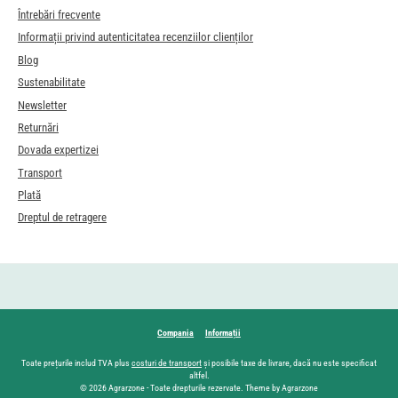
Întrebări frecvente
Informații privind autenticitatea recenziilor clienților
Blog
Sustenabilitate
Newsletter
Returnări
Dovada expertizei
Transport
Plată
Dreptul de retragere
Compania
Informații
Toate prețurile includ TVA plus
costuri de transport
și posibile taxe de livrare, dacă nu este specificat
altfel.
© 2026 Agrarzone - Toate drepturile rezervate. Theme by Agrarzone