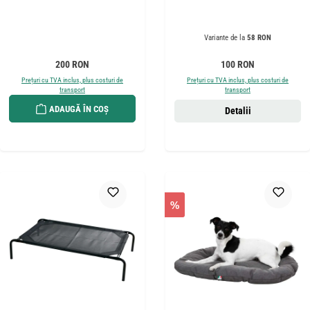
Variante de la
58 RON
Preț obișnuit:
Preț obișnuit:
200 RON
100 RON
Prețuri cu TVA inclus, plus costuri de
Prețuri cu TVA inclus, plus costuri de
transport
transport
ADAUGĂ ÎN COȘ
Detalii
%