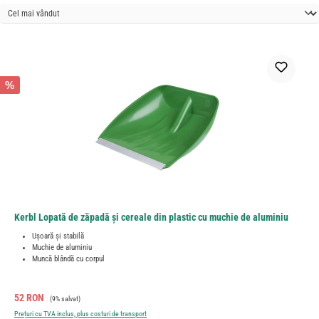
%
Kerbl Lopată de zăpadă și cereale din plastic cu muchie de aluminiu
Ușoară și stabilă
Muchie de aluminiu
Muncă blândă cu corpul
Preț de vânzare:
Preț obișnuit:
52 RON
(9% salvat)
Prețuri cu TVA inclus, plus costuri de transport