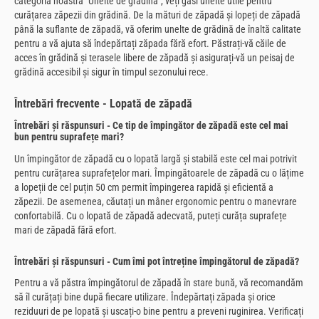
categoria noastră "Unelte de grădină", veți găsi unelte utile pentru
curățarea zăpezii din grădină. De la mături de zăpadă și lopeți de zăpadă
până la suflante de zăpadă, vă oferim unelte de grădină de înaltă calitate
pentru a vă ajuta să îndepărtați zăpada fără efort. Păstrați-vă căile de
acces în grădină și terasele libere de zăpadă și asigurați-vă un peisaj de
grădină accesibil și sigur în timpul sezonului rece.
Întrebări frecvente - Lopată de zăpadă
Întrebări și răspunsuri - Ce tip de împingător de zăpadă este cel mai
bun pentru suprafețe mari?
Un împingător de zăpadă cu o lopată largă și stabilă este cel mai potrivit
pentru curățarea suprafețelor mari. Împingătoarele de zăpadă cu o lățime
a lopeții de cel puțin 50 cm permit împingerea rapidă și eficientă a
zăpezii. De asemenea, căutați un mâner ergonomic pentru o manevrare
confortabilă. Cu o lopată de zăpadă adecvată, puteți curăța suprafețe
mari de zăpadă fără efort.
Întrebări și răspunsuri - Cum îmi pot întreține împingătorul de zăpadă?
Pentru a vă păstra împingătorul de zăpadă în stare bună, vă recomandăm
să îl curățați bine după fiecare utilizare. Îndepărtați zăpada și orice
reziduuri de pe lopată și uscați-o bine pentru a preveni ruginirea. Verificați