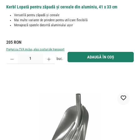
Kerbl Lopată pentru zăpadă și cereale din aluminiu, 41 x 33 cm
Versatilă pentru zăpadă și cereale
Mai multe variante de prindere pentru utilizare flexibilă
Menajează spatele datorită aluminiului ușor
Preț obișnuit:
205 RON
Prețuri cu TVA inclus, plus costuri de transport
Cantitate produs: Introduceți cantitatea dorită sau utilizați butoanele pentru a mări sau micșora cant
ADAUGĂ ÎN COȘ
buc.