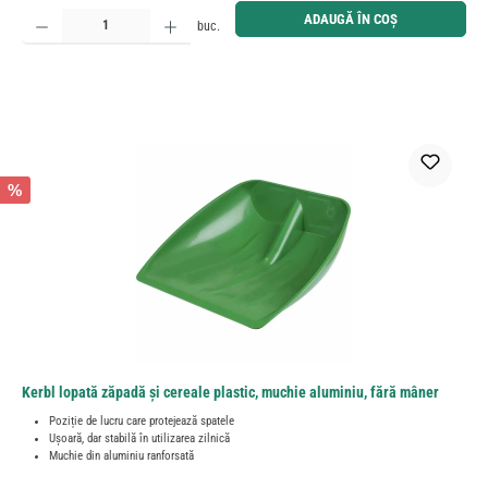
Cantitate produs: Introduceți cantitatea dorită sau utilizați butoanele pentru a mări sau micșora cant
ADAUGĂ ÎN COȘ
buc.
%
Kerbl lopată zăpadă și cereale plastic, muchie aluminiu, fără mâner
Poziție de lucru care protejează spatele
Ușoară, dar stabilă în utilizarea zilnică
Muchie din aluminiu ranforsată