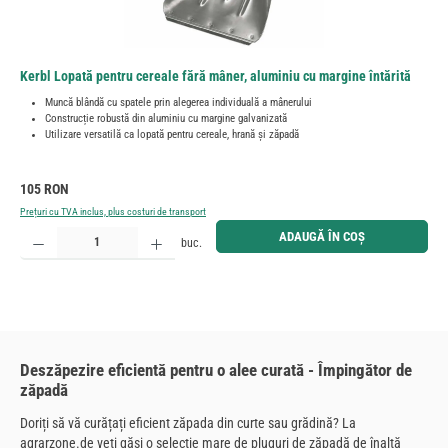
Kerbl Lopată pentru cereale fără mâner, aluminiu cu margine întărită
Muncă blândă cu spatele prin alegerea individuală a mânerului
Construcție robustă din aluminiu cu margine galvanizată
Utilizare versatilă ca lopată pentru cereale, hrană și zăpadă
Preț obișnuit:
105 RON
Prețuri cu TVA inclus, plus costuri de transport
Cantitate produs: Introduceți cantitatea dorită sau utilizați butoanele pentru a mări sau micșora cant
ADAUGĂ ÎN COȘ
buc.
Deszăpezire eficientă pentru o alee curată - Împingător de
zăpadă
Doriți să vă curățați eficient zăpada din curte sau grădină? La
agrarzone.de veți găsi o selecție mare de pluguri de zăpadă de înaltă