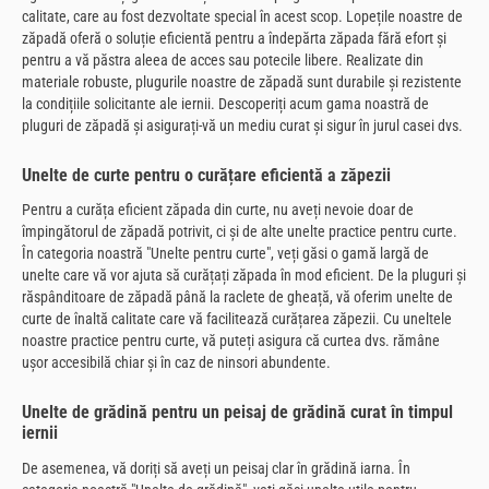
calitate, care au fost dezvoltate special în acest scop. Lopețile noastre de
zăpadă oferă o soluție eficientă pentru a îndepărta zăpada fără efort și
pentru a vă păstra aleea de acces sau potecile libere. Realizate din
materiale robuste, plugurile noastre de zăpadă sunt durabile și rezistente
la condițiile solicitante ale iernii. Descoperiți acum gama noastră de
pluguri de zăpadă și asigurați-vă un mediu curat și sigur în jurul casei dvs.
Unelte de curte pentru o curățare eficientă a zăpezii
Pentru a curăța eficient zăpada din curte, nu aveți nevoie doar de
împingătorul de zăpadă potrivit, ci și de alte unelte practice pentru curte.
În categoria noastră "Unelte pentru curte", veți găsi o gamă largă de
unelte care vă vor ajuta să curățați zăpada în mod eficient. De la pluguri și
răspânditoare de zăpadă până la raclete de gheață, vă oferim unelte de
curte de înaltă calitate care vă facilitează curățarea zăpezii. Cu uneltele
noastre practice pentru curte, vă puteți asigura că curtea dvs. rămâne
ușor accesibilă chiar și în caz de ninsori abundente.
Unelte de grădină pentru un peisaj de grădină curat în timpul
iernii
De asemenea, vă doriți să aveți un peisaj clar în grădină iarna. În