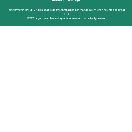
Toate prețurile includ TVA plus
costuri de transport
și posibile taxe de livrare, dacă nu este specificat
altfel.
© 2026 Agrarzone - Toate drepturile rezervate. Theme by Agrarzone