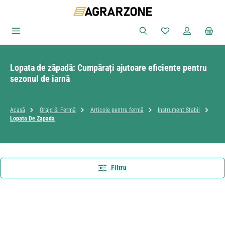
Sari la conținutul principal
Aveți 0 articole din
Lopata de zăpadă: Cumpărați ajutoare eficiente pentru
sezonul de iarnă
Acasă
Grajd Si Fermă
Articole pentru fermă
Instrument Stabil
Lopata De Zapada
Filtru