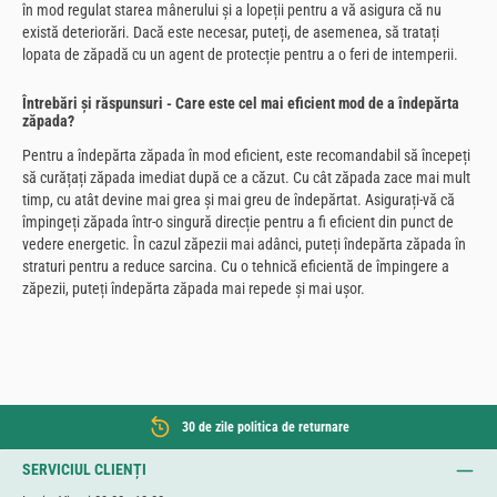
în mod regulat starea mânerului și a lopeții pentru a vă asigura că nu
există deteriorări. Dacă este necesar, puteți, de asemenea, să tratați
lopata de zăpadă cu un agent de protecție pentru a o feri de intemperii.
Întrebări și răspunsuri - Care este cel mai eficient mod de a îndepărta
zăpada?
Pentru a îndepărta zăpada în mod eficient, este recomandabil să începeți
să curățați zăpada imediat după ce a căzut. Cu cât zăpada zace mai mult
timp, cu atât devine mai grea și mai greu de îndepărtat. Asigurați-vă că
împingeți zăpada într-o singură direcție pentru a fi eficient din punct de
vedere energetic. În cazul zăpezii mai adânci, puteți îndepărta zăpada în
straturi pentru a reduce sarcina. Cu o tehnică eficientă de împingere a
zăpezii, puteți îndepărta zăpada mai repede și mai ușor.
30 de zile politica de returnare
SERVICIUL CLIENȚI