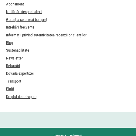
Abonament
Notificări despre baterii
Garanția celui mai bun preț
Întrebări frecvente
Informații privind autenticitatea recenziilor clienților
Blog
Sustenabilitate
Newsletter
Returnări
Dovada expertizei
Transport
Plată
Dreptul de retragere
Compania
Informații