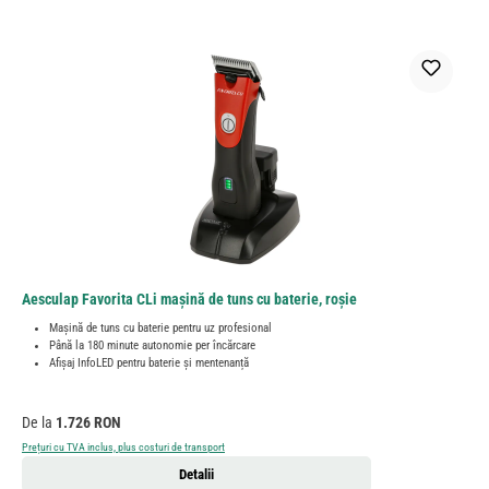
Aesculap Favorita CLi mașină de tuns cu baterie, roșie
Mașină de tuns cu baterie pentru uz profesional
Până la 180 minute autonomie per încărcare
Afișaj InfoLED pentru baterie și mentenanță
Preț obișnuit:
De la
1.726 RON
Prețuri cu TVA inclus, plus costuri de transport
Detalii