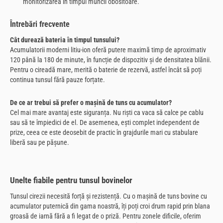
monitorizarea în timpul muncii obositoare.
Întrebări frecvente
Cât durează bateria în timpul tunsului?
Acumulatorii moderni litiu-ion oferă putere maximă timp de aproximativ
120 până la 180 de minute, în funcție de dispozitiv și de densitatea blănii.
Pentru o cireadă mare, merită o baterie de rezervă, astfel încât să poți
continua tunsul fără pauze forțate.
De ce ar trebui să prefer o mașină de tuns cu acumulator?
Cel mai mare avantaj este siguranța. Nu riști ca vaca să calce pe cablu
sau să te împiedici de el. De asemenea, ești complet independent de
prize, ceea ce este deosebit de practic în grajdurile mari cu stabulare
liberă sau pe pășune.
Unelte fiabile pentru tunsul bovinelor
Tunsul cirezii necesită forță și rezistență. Cu o mașină de tuns bovine cu
acumulator puternică din gama noastră, îți poți croi drum rapid prin blana
groasă de iarnă fără a fi legat de o priză. Pentru zonele dificile, oferim