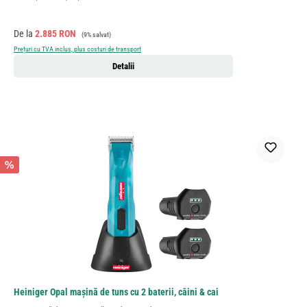
Preț de vânzare:
Preț obișnuit:
De la
2.885 RON
(9% salvat)
Prețuri cu TVA inclus, plus costuri de transport
Detalii
%
Heiniger Opal mașină de tuns cu 2 baterii, câini & cai