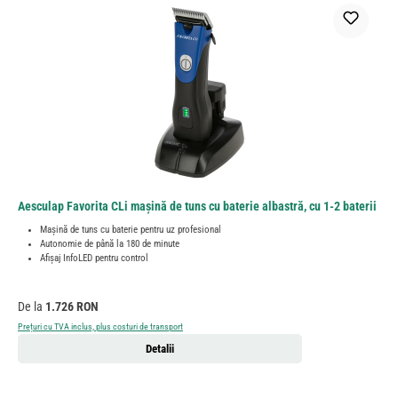
Aesculap Favorita CLi mașină de tuns cu baterie albastră, cu 1-2 baterii
Mașină de tuns cu baterie pentru uz profesional
Autonomie de până la 180 de minute
Afișaj InfoLED pentru control
Preț obișnuit:
De la
1.726 RON
Prețuri cu TVA inclus, plus costuri de transport
Detalii