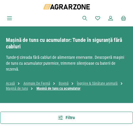
Sari la conținutul principal
Aveți 0 articole din
Mașină de tuns cu acumulator: Tunde în siguranță fără
cabluri
Tunde-ți cireada fără cabluri de alimentare enervante. Descoperă mașini
de tuns cu acumulator puternice, trimmere silențioase cu baterii de
rezervă.
Acasă
Animale De Fermă
Bovină
Îngrijire & Sănătate animală
Mașină de tuns
Mașină de tuns cu acumulator
Filtru