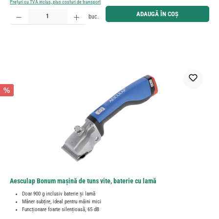
Prețuri cu TVA inclus, plus costuri de transport
Cantitate produs: Introduceți cantitatea dorită sau utilizați butoanele pentru a mări sau micșora cant
ADAUGĂ ÎN COȘ
buc.
%
Aesculap Bonum mașină de tuns vite, baterie cu lamă
Doar 900 g inclusiv baterie și lamă
Mâner subțire, ideal pentru mâini mici
Funcționare foarte silențioasă, 65 dB