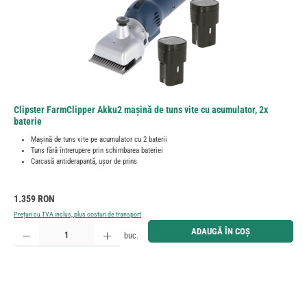
Clipster FarmClipper Akku2 mașină de tuns vite cu acumulator, 2x
baterie
Mașină de tuns vite pe acumulator cu 2 baterii
Tuns fără întrerupere prin schimbarea bateriei
Carcasă antiderapantă, ușor de prins
Preț obișnuit:
1.359 RON
Prețuri cu TVA inclus, plus costuri de transport
Cantitate produs: Introduceți cantitatea dorită sau utilizați butoanele pentru a mări sau micșora cant
ADAUGĂ ÎN COȘ
buc.