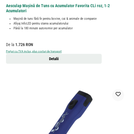
Aesculap Mașină de Tuns cu Acumulator Favorita CLi roz, 1-2
Acumulatori
Mașină de tuns fără fir pentru bovine, cai & animale de companie
Afișaj InfoLED pentru starea acumulatorului
Până la 180 minute autonomie per acumulator
Preț obișnuit:
De la
1.726 RON
Prețuri cu TVA inclus, plus costuri de transport
Detalii