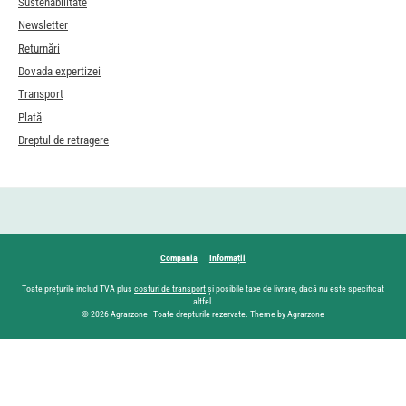
Sustenabilitate
Newsletter
Returnări
Dovada expertizei
Transport
Plată
Dreptul de retragere
Compania
Informații
Toate prețurile includ TVA plus
costuri de transport
și posibile taxe de livrare, dacă nu este specificat
altfel.
© 2026 Agrarzone - Toate drepturile rezervate. Theme by Agrarzone