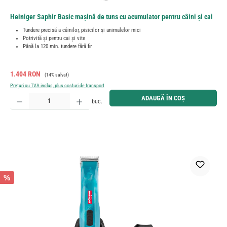
Heiniger Saphir Basic mașină de tuns cu acumulator pentru câini și cai
Tundere precisă a câinilor, pisicilor și animalelor mici
Potrivită și pentru cai și vite
Până la 120 min. tundere fără fir
Preț de vânzare:
Preț obișnuit:
1.404 RON
(14% salvat)
Prețuri cu TVA inclus, plus costuri de transport
Cantitate produs: Introduceți cantitatea dorită sau utilizați butoanele pentru a mări sau micșora cant
ADAUGĂ ÎN COȘ
buc.
%