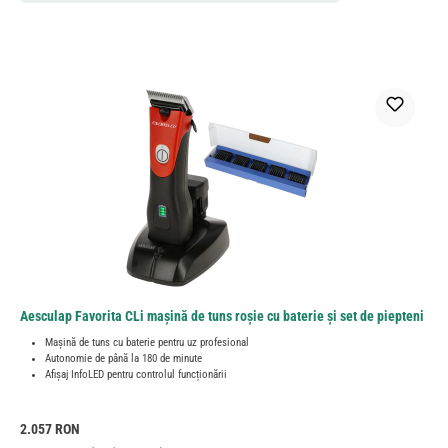
Aesculap Favorita CLi mașină de tuns roșie cu baterie și set de piepteni
Mașină de tuns cu baterie pentru uz profesional
Autonomie de până la 180 de minute
Afișaj InfoLED pentru controlul funcționării
Preț obișnuit:
2.057 RON