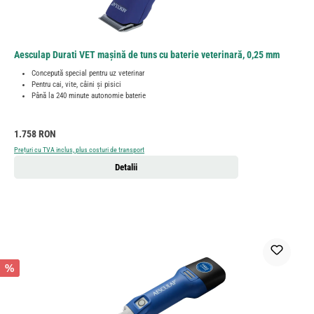
Aesculap Durati VET mașină de tuns cu baterie veterinară, 0,25 mm
Concepută special pentru uz veterinar
Pentru cai, vite, câini și pisici
Până la 240 minute autonomie baterie
Preț obișnuit:
1.758 RON
Prețuri cu TVA inclus, plus costuri de transport
Detalii
%