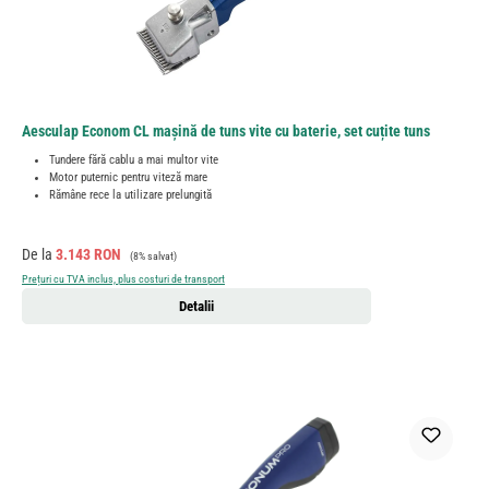
Aesculap Econom CL mașină de tuns vite cu baterie, set cuțite tuns
Tundere fără cablu a mai multor vite
Motor puternic pentru viteză mare
Rămâne rece la utilizare prelungită
Preț de vânzare:
Preț obișnuit:
De la
3.143 RON
(8% salvat)
Prețuri cu TVA inclus, plus costuri de transport
Detalii