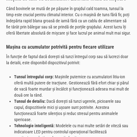
Când bovinele se mută de pe pășune în grajdul cald toamna, tunsul la
timp este crucial pentru climatul interior. Cu o mașină de tuns fără fir, poți
îndepărta rapid blana groasă de iarnă fără ca un cablu de alimentare să
fie târât prin bălegar sau să se prindă de porțile grajdului. Acest lucru îți
oferă libertate absolută de mișcare și face lucrul pe animal mult mai sigur.
Mașina cu acumulator potrivită pentru fiecare utilizare
În funcție de faptul dacă dorești să tunzi întregul corp sau să lucrezi doar
la detalii, este disponibil dispozitivul potrivit:
Tunsul întregului corp:
Mașinile puternice cu acumulatori litiu-ion
oferă multă putere de tracțiune. Gestionează fără efort chiar și părul
de vacă foarte murdar și încâlcit și funcționează adesea mai mult de
două ore la rând.
Tunsul de detaliu:
Dacă dorești să tunzi ugerele, picioarele sau
capul, dispozitivele mici și ușoare sunt potrivite. Acestea
funcționează foarte silențios și reduc stresul pentru animalele
sperioase.
Tehnologie inteligentă:
Modelele cu mai multe setări de viteză sau
indicatoare LED pentru controlul operațional facilitează