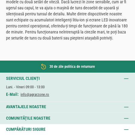
modele cu două setări de viteză. Dacă lucrezi în zone sensibile, cum ar fi
ugerul sau capul, te va ajuta o mașină de tuns deosebit de ușoară și
silențioasă pentru tunsul de detaliu. Multe dintre dispozitivele noastre
sunt echipate cu acumulatori inteligenți litiu-ion și ecrane LED inovatoare
pentru control operațional, oferindu-ți timpi de funcționare de până la 180
de minute. Pentru funcționarea neîntreruptă la cirezile mari, te poți baza
pe seturile de tuns cu două baterii sau piepteni atașabili potriviți.
30 de zile politica de returnare
SERVICIUL CLIENȚI
Luni. - Vineri 09:00 - 13:00
E-Mail:
info@agrarzone.ro
AVANTAJELE NOASTRE
COMUNITĂȚILE NOASTRE
CUMPĂRĂTURI SIGURE