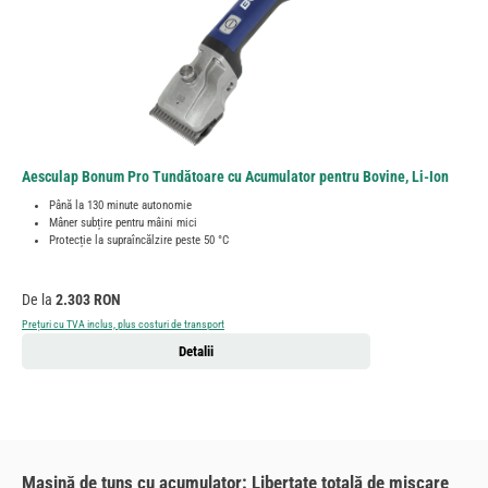
Aesculap Bonum Pro Tundătoare cu Acumulator pentru Bovine, Li-Ion
Până la 130 minute autonomie
Mâner subțire pentru mâini mici
Protecție la supraîncălzire peste 50 °C
Preț obișnuit:
De la
2.303 RON
Prețuri cu TVA inclus, plus costuri de transport
Detalii
Mașină de tuns cu acumulator: Libertate totală de mișcare