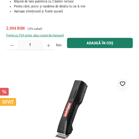
Mașină de tuns puternică cu 2 baterii incluse
Pentru câini, pisici și tunderea de detaliu la cai & vite
Aproape silențioasă și foarte ușoară
Preț de vânzare:
Preț obișnuit:
2.094 RON
(10% salvat)
Prețuri cu TVA inclus, plus costuri de transport
Cantitate produs: Introduceți cantitatea dorită sau utilizați butoanele pentru a mări sau micșora cant
ADAUGĂ ÎN COȘ
buc.
%
SFAT