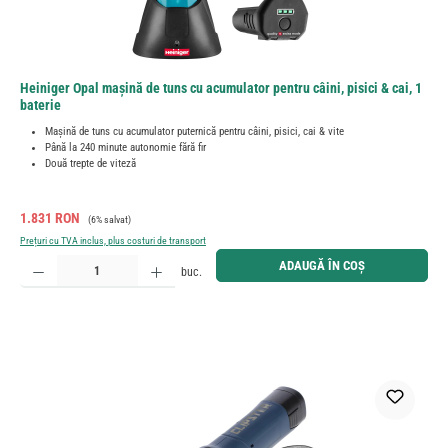
Heiniger Opal mașină de tuns cu acumulator pentru câini, pisici & cai, 1
baterie
Mașină de tuns cu acumulator puternică pentru câini, pisici, cai & vite
Până la 240 minute autonomie fără fir
Două trepte de viteză
Preț de vânzare:
Preț obișnuit:
1.831 RON
(6% salvat)
Prețuri cu TVA inclus, plus costuri de transport
Cantitate produs: Introduceți cantitatea dorită sau utilizați butoanele pentru a mări sau micșora cant
ADAUGĂ ÎN COȘ
buc.