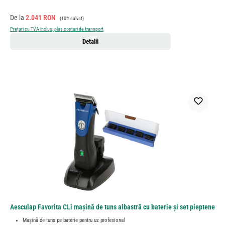
Preț de vânzare:
Preț obișnuit:
De la
2.041 RON
(10% salvat)
Prețuri cu TVA inclus, plus costuri de transport
Detalii
Aesculap Favorita CLi mașină de tuns albastră cu baterie și set pieptene
Mașină de tuns pe baterie pentru uz profesional