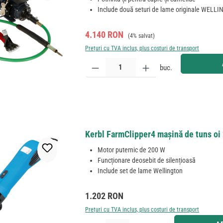
Include două seturi de lame originale WELL
Preț de vânzare:
Preț obișnuit:
4.140 RON
(4% salvat)
Prețuri cu TVA inclus, plus costuri de transport
Cantitate produs: Introduceți cantitatea dorită sau
buc.
Kerbl FarmClipper4 mașină de tuns oi
Motor puternic de 200 W
Funcționare deosebit de silențioasă
Include set de lame Wellington
Preț obișnuit:
1.202 RON
Prețuri cu TVA inclus, plus costuri de transport
Cantitate produs: Introduceți cantitatea dorită sau