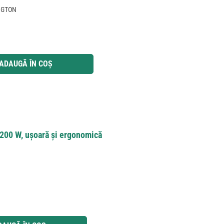
INGTON
 utilizați butoanele pentru a mări sau micșora cantitatea.
ADAUGĂ ÎN COȘ
 200 W, ușoară și ergonomică
 utilizați butoanele pentru a mări sau micșora cantitatea.