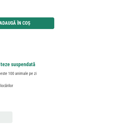
 utilizați butoanele pentru a mări sau micșora cantitatea.
ADAUGĂ ÎN COȘ
viteze suspendată
peste 100 animale pe zi
locărilor