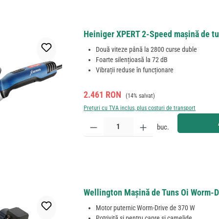
Heiniger XPERT 2-Speed mașină de tun
Două viteze până la 2800 curse duble
Foarte silențioasă la 72 dB
Vibrații reduse în funcționare
Preț de vânzare:
Preț obișnuit:
2.461 RON
(14% salvat)
Prețuri cu TVA inclus, plus costuri de transport
Cantitate produs: Introduceți cantitatea dorită sau
buc.
Wellington Mașină de Tuns Oi Worm-D
Motor puternic Worm-Drive de 370 W
Potrivită și pentru capre și camelide