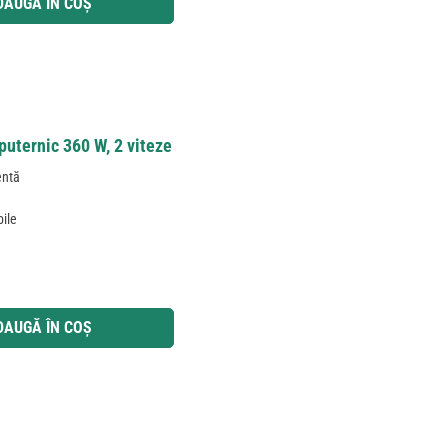
DAUGĂ ÎN COȘ
puternic 360 W, 2 viteze
entă
bile
 utilizați butoanele pentru a mări sau micșora cantitatea.
DAUGĂ ÎN COȘ