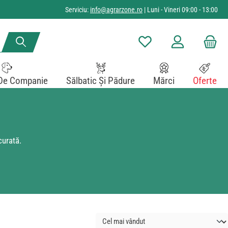
Serviciu:
info@agrarzone.ro
| Luni - Vineri 09:00 - 13:00
Aveți 0 articole din lista de
De Companie
Sălbatic Și Pădure
Mărci
Oferte
curată.