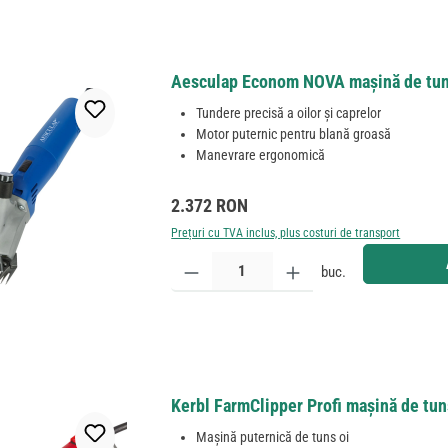
Aesculap Econom NOVA mașină de tuns
Tundere precisă a oilor și caprelor
Motor puternic pentru blană groasă
Manevrare ergonomică
Preț obișnuit:
2.372 RON
Prețuri cu TVA inclus, plus costuri de transport
Cantitate produs: Introduceți cantitatea dorită sau
buc.
Kerbl FarmClipper Profi mașină de tuns
Mașină puternică de tuns oi