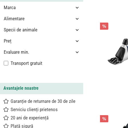
Marca
Alimentare
%
Specii de animale
Preț
Evaluare min.
Adaugă filtru: Livrare gratuită
Transport gratuit
Avantajele noastre
Garanție de returnare de 30 de zile
Serviciu clienți prietenos
20 ani de experiență
%
Plată sigură