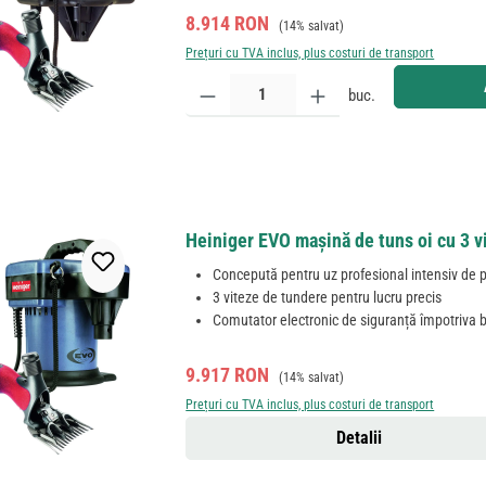
Preț de vânzare:
Preț obișnuit:
8.914 RON
(14% salvat)
Prețuri cu TVA inclus, plus costuri de transport
Cantitate produs: Introduceți cantitatea dorită sau
buc.
Heiniger EVO mașină de tuns oi cu 3 
Concepută pentru uz profesional intensiv de 
3 viteze de tundere pentru lucru precis
Comutator electronic de siguranță împotriva b
Preț de vânzare:
Preț obișnuit:
9.917 RON
(14% salvat)
Prețuri cu TVA inclus, plus costuri de transport
Detalii