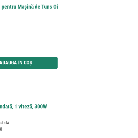
 pentru Maşină de Tuns Oi
 utilizați butoanele pentru a mări sau micșora cantitatea.
ADAUGĂ ÎN COȘ
ndată, 1 viteză, 300W
sticlă
mă