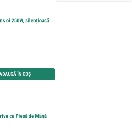
s oi 250W, silențioasă
 utilizați butoanele pentru a mări sau micșora cantitatea.
ADAUGĂ ÎN COȘ
rive cu Piesă de Mână