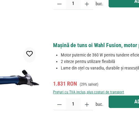
A
buc.
Mașină de tuns oi Wahl Fusion, motor 
Motor puternic de 360 W pentru tundere efici
2 viteze pentru utilizare flexibilă
Lame din oțel cu vanadiu, durabile și reascuți
Preț de vânzare:
Preț obișnuit:
1.831 RON
(29% salvat)
Prețuri cu TVA inclus, plus costuri de transport
Cantitate produs: Introduceți cantitatea dorită sau
A
buc.