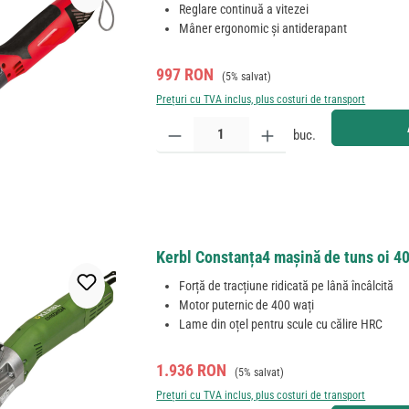
Reglare continuă a vitezei
Mâner ergonomic și antiderapant
Preț de vânzare:
Preț obișnuit:
997 RON
(5% salvat)
Prețuri cu TVA inclus, plus costuri de transport
Cantitate produs: Introduceți cantitatea dorită sau
buc.
Kerbl Constanța4 mașină de tuns oi 40
Forță de tracțiune ridicată pe lână încâlcită
Motor puternic de 400 wați
Lame din oțel pentru scule cu călire HRC
Preț de vânzare:
Preț obișnuit:
1.936 RON
(5% salvat)
Prețuri cu TVA inclus, plus costuri de transport