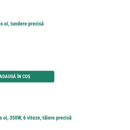
 oi, tundere precisă
 utilizați butoanele pentru a mări sau micșora cantitatea.
ADAUGĂ ÎN COȘ
 oi, 350W, 6 viteze, tăiere precisă