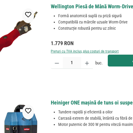
Wellington Piesă de Mână Worm-Drive
Formă anatomică suplă cu priză sigură
Compatibilă cu mărcile uzuale Worm-Drive
Construcție robustă pentru uz zilnic
Preț obișnuit:
1.779 RON
Prețuri cu TVA inclus, plus costuri de transport
Cantitate produs: Introduceți cantitatea dorită sau
buc.
Heiniger ONE mașină de tuns oi suspe
Tundere rapidă și eficientă a oilor
Carcasă extrem de stabilă, întărită cu fibră de 
Motor puternic de 300 W pentru viteză maxi