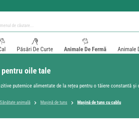
Cal
Păsări De Curte
Animale De Fermă
Animale 
pentru oile tale
zitive puternice alimentate de la rețea pentru o tăiere constantă și 
& Sănătate animală
Mașină de tuns
Mașină de tuns cu cablu