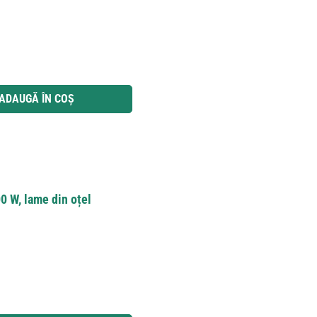
 utilizați butoanele pentru a mări sau micșora cantitatea.
ADAUGĂ ÎN COȘ
0 W, lame din oțel