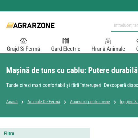
i la conținutul principal
Sari la căutare
Sari la navigarea principală
Grajd Si Fermă
Gard Electric
Hrană Animale
Mașină de tuns cu cablu: Putere durabilă 
Tunde cirezi mari confortabil și fără întreruperi. Descoperă dispo
Acasă
Animale De Fermă
Accesorii pentru ovine
Îngrijire 
Filtru