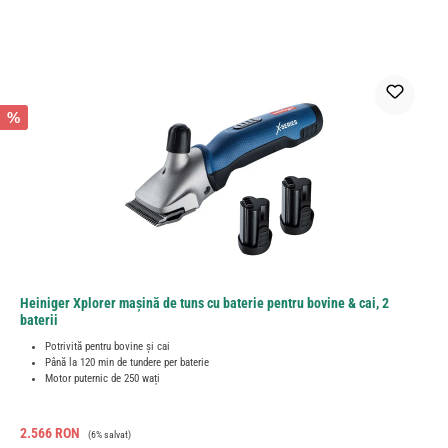
%
Heiniger Xplorer mașină de tuns cu baterie pentru bovine & cai, 2
baterii
Potrivită pentru bovine și cai
Până la 120 min de tundere per baterie
Motor puternic de 250 wați
Preț de vânzare:
Preț obișnuit:
2.566 RON
(6% salvat)