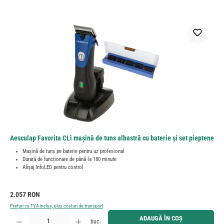
Aesculap Favorita CLi mașină de tuns albastră cu baterie și set pieptene
Mașină de tuns pe baterie pentru uz profesional
Durată de funcționare de până la 180 minute
Afișaj InfoLED pentru control
Preț obișnuit:
2.057 RON
Prețuri cu TVA inclus, plus costuri de transport
Cantitate produs: Introduceți cantitatea dorită sau utilizați butoanele pentru a mări sau micșora cant
ADAUGĂ ÎN COȘ
buc.