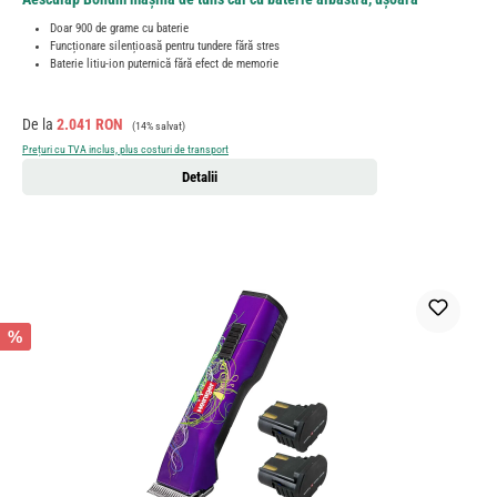
Doar 900 de grame cu baterie
Funcționare silențioasă pentru tundere fără stres
Baterie litiu-ion puternică fără efect de memorie
Preț de vânzare:
Preț obișnuit:
De la
2.041 RON
(14% salvat)
Prețuri cu TVA inclus, plus costuri de transport
Detalii
%