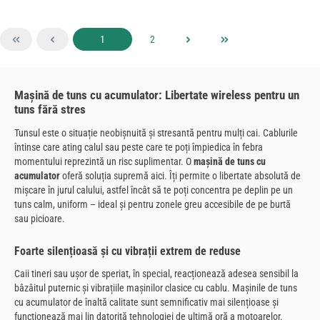
Pagina
Pagina
1
2
Mașină de tuns cu acumulator: Libertate wireless pentru un
tuns fără stres
Tunsul este o situație neobișnuită și stresantă pentru mulți cai. Cablurile
întinse care ating calul sau peste care te poți împiedica în febra
momentului reprezintă un risc suplimentar. O
mașină de tuns cu
acumulator
oferă soluția supremă aici. Îți permite o libertate absolută de
mișcare în jurul calului, astfel încât să te poți concentra pe deplin pe un
tuns calm, uniform – ideal și pentru zonele greu accesibile de pe burtă
sau picioare.
Foarte silențioasă și cu vibrații extrem de reduse
Caii tineri sau ușor de speriat, în special, reacționează adesea sensibil la
bâzâitul puternic și vibrațiile mașinilor clasice cu cablu. Mașinile de tuns
cu acumulator de înaltă calitate sunt semnificativ mai silențioase și
funcționează mai lin datorită tehnologiei de ultimă oră a motoarelor.