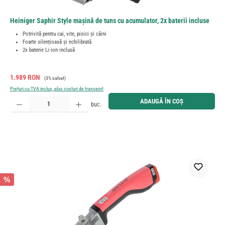
Heiniger Saphir Style mașină de tuns cu acumulator, 2x baterii incluse
Potrivită pentru cai, vite, pisici și câini
Foarte silențioasă și echilibrată
2x baterie Li-ion inclusă
Preț de vânzare:
Preț obișnuit:
1.989 RON
(3% salvat)
Prețuri cu TVA inclus, plus costuri de transport
Cantitate produs: Introduceți cantitatea dorită sau utilizați butoanele pentru a mări sau micșora cant
ADAUGĂ ÎN COȘ
buc.
%