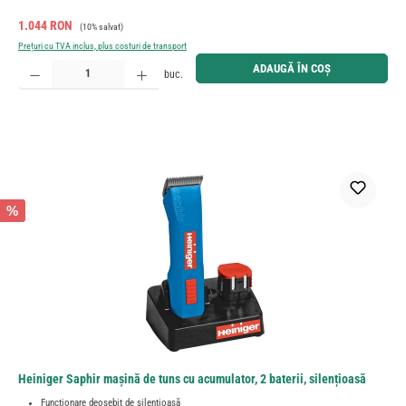
Preț de vânzare:
Preț obișnuit:
1.044 RON
(10% salvat)
Prețuri cu TVA inclus, plus costuri de transport
Cantitate produs: Introduceți cantitatea dorită sau utilizați butoanele pentru a mări sau micșora cant
ADAUGĂ ÎN COȘ
buc.
%
Heiniger Saphir mașină de tuns cu acumulator, 2 baterii, silențioasă
Funcționare deosebit de silențioasă