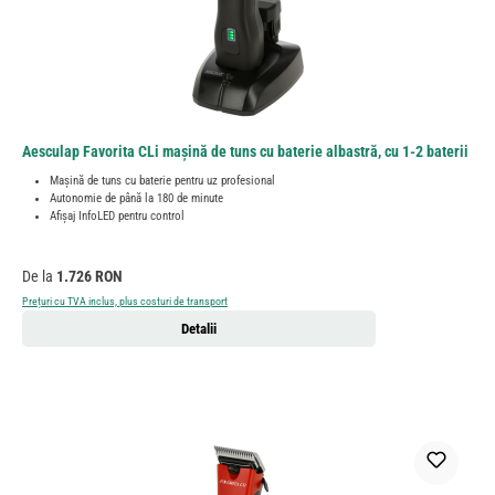
Aesculap Favorita CLi mașină de tuns cu baterie albastră, cu 1-2 baterii
Mașină de tuns cu baterie pentru uz profesional
Autonomie de până la 180 de minute
Afișaj InfoLED pentru control
Preț obișnuit:
De la
1.726 RON
Prețuri cu TVA inclus, plus costuri de transport
Detalii