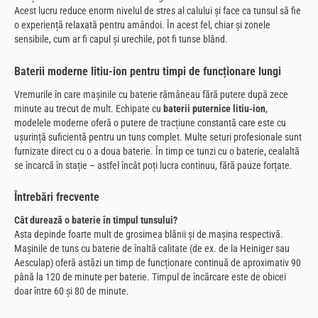
Acest lucru reduce enorm nivelul de stres al calului și face ca tunsul să fie
o experiență relaxată pentru amândoi. În acest fel, chiar și zonele
sensibile, cum ar fi capul și urechile, pot fi tunse blând.
Baterii moderne litiu-ion pentru timpi de funcționare lungi
Vremurile în care mașinile cu baterie rămâneau fără putere după zece
minute au trecut de mult. Echipate cu
baterii puternice litiu-ion
,
modelele moderne oferă o putere de tracțiune constantă care este cu
ușurință suficientă pentru un tuns complet. Multe seturi profesionale sunt
furnizate direct cu o a doua baterie. În timp ce tunzi cu o baterie, cealaltă
se încarcă în stație – astfel încât poți lucra continuu, fără pauze forțate.
Întrebări frecvente
Cât durează o baterie în timpul tunsului?
Asta depinde foarte mult de grosimea blănii și de mașina respectivă.
Mașinile de tuns cu baterie de înaltă calitate (de ex. de la Heiniger sau
Aesculap) oferă astăzi un timp de funcționare continuă de aproximativ 90
până la 120 de minute per baterie. Timpul de încărcare este de obicei
doar între 60 și 80 de minute.