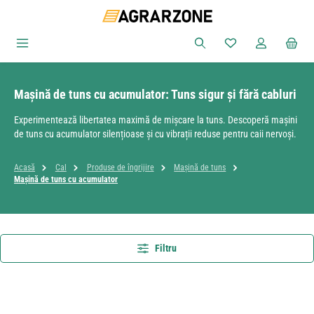
Sari la conținutul principal
Aveți 0 articole din
Mașină de tuns cu acumulator: Tuns sigur și fără cabluri
Experimentează libertatea maximă de mișcare la tuns. Descoperă mașini
de tuns cu acumulator silențioase și cu vibrații reduse pentru caii nervoși.
Acasă
Cal
Produse de îngrijire
Mașină de tuns
Mașină de tuns cu acumulator
Filtru