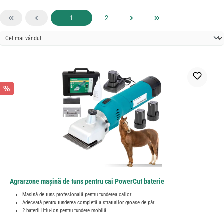
Pagina
Pagina
1
2
%
Agrarzone mașină de tuns pentru cai PowerCut baterie
Mașină de tuns profesională pentru tunderea cailor
Adecvată pentru tunderea completă a straturilor groase de păr
2 baterii litiu-ion pentru tundere mobilă