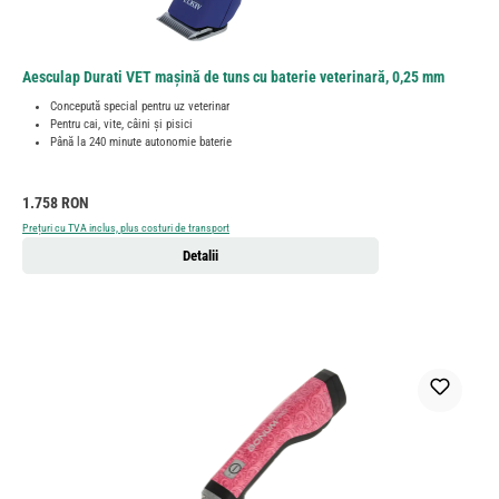
Aesculap Durati VET mașină de tuns cu baterie veterinară, 0,25 mm
Concepută special pentru uz veterinar
Pentru cai, vite, câini și pisici
Până la 240 minute autonomie baterie
Preț obișnuit:
1.758 RON
Prețuri cu TVA inclus, plus costuri de transport
Detalii