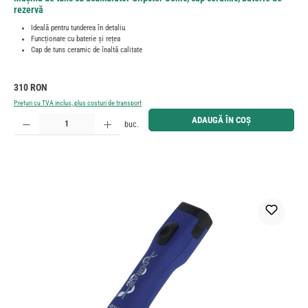
rezervă
Ideală pentru tunderea în detaliu
Funcționare cu baterie și rețea
Cap de tuns ceramic de înaltă calitate
Preț obișnuit:
310 RON
Prețuri cu TVA inclus, plus costuri de transport
Cantitate produs: Introduceți cantitatea dorită sau utilizați butoanele pentru a mări sau micșora cant
ADAUGĂ ÎN COȘ
buc.