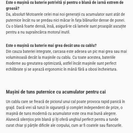
Este o mașină cu baterie potrivită și pentru o blană de iarnă extrem de
groasă?
Da, absolut! Motoarele celei mai noi generații cu acumulator sunt atât de
puternice încât nu se predau nici măcar în fața blănurilor dense de ponei.
Cu o blană foarte densă, însă, asigură-te că lamele sunt proaspăt ascuțite
pentru a nu supraîncărca motorul inutil.
Este o mașină cu baterie mai grea decât una cu cablu?
Din cauza bateriei integrate, carcasa este adesea un pic mai grea sau mai
voluminoasă decât la mașinile cu cablu. Cu toate acestea, bateriile
moderne au greutatea optimizată, astfel încât mașinile sunt perfect
echilibrate și se așează ergonomic în mână fără a obosi încheietura.
Mașini de tuns puternice cu acumulator pentru cai
Un cablu care se freacă de piciorul unui cal poate provoca rapid panică în
grajd. Dacă vrei să tunzi în siguranță și complet independent de prize, o
mașină de tuns modernă cu acumulator este cea mai bună alegere.
Alunecă silențios prin blană și îți oferă unghiul perfect pentru a tunde
curat chiar și părțile dificile ale corpului, cum ar fi coatele sau flancurile.