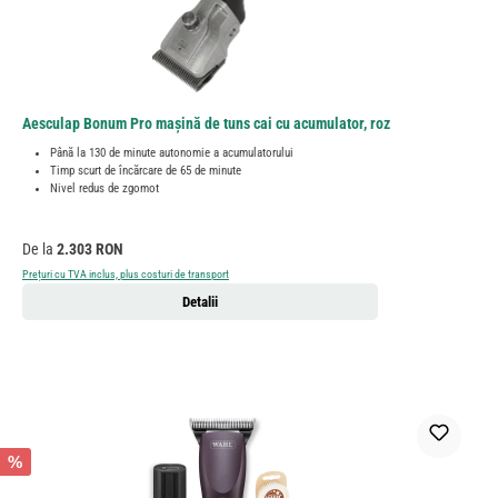
Aesculap Bonum Pro mașină de tuns cai cu acumulator, roz
Până la 130 de minute autonomie a acumulatorului
Timp scurt de încărcare de 65 de minute
Nivel redus de zgomot
Preț obișnuit:
De la
2.303 RON
Prețuri cu TVA inclus, plus costuri de transport
Detalii
%