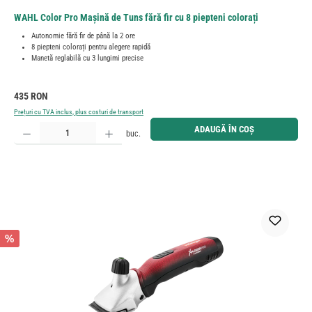
WAHL Color Pro Mașină de Tuns fără fir cu 8 piepteni colorați
Autonomie fără fir de până la 2 ore
8 piepteni colorați pentru alegere rapidă
Manetă reglabilă cu 3 lungimi precise
Preț obișnuit:
435 RON
Prețuri cu TVA inclus, plus costuri de transport
Cantitate produs: Introduceți cantitatea dorită sau utilizați butoanele pentru a mări sau micșora cant
ADAUGĂ ÎN COȘ
buc.
%