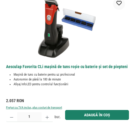
Aesculap Favorita CLi mașină de tuns roșie cu baterie și set de piepteni
Mașină de tuns cu baterie pentru uz profesional
Autonomie de până la 180 de minute
Afișaj InfoLED pentru controlul funcționării
Preț obișnuit:
2.057 RON
Prețuri cu TVA inclus, plus costuri de transport
Cantitate produs: Introduceți cantitatea dorită sau utilizați butoanele pentru a mări sau micșora cant
ADAUGĂ ÎN COȘ
buc.