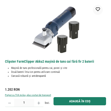
Clipster FarmClipper Akku2 mașină de tuns cai fără fir 2 baterii
Mașină de tuns profesională pentru cai, ponei și vite
Două baterii litiu-ion pentru utilizare continuă
Carcasă robustă și antiderapantă
Preț obișnuit:
1.202 RON
Prețuri cu TVA inclus, plus costuri de transport
Cantitate produs: Introduceți cantitatea dorită sau utilizați butoanele pentru a mări sau micșora cant
ADAUGĂ ÎN COȘ
buc.