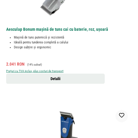
Aesculap Bonum mașină de tuns cai cu baterie, roz, ușoară
Mașină de tuns puternică și rezistentă
Ideală pentru tunderea completă a calului
Design subțire și ergonomic
Preț de vânzare:
Preț obișnuit:
2.041 RON
(14% salvat)
Prețuri cu TVA inclus, plus costuri de transport
Detalii