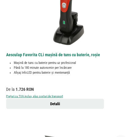
Aesculap Favorita CLi mașină de tuns cu baterie, roșie
Mașină de tuns cu baterie pentru uz profesional
Până la 180 minute autonomie per încărcare
Afișaj InfoLED pentru baterie și mentenanță
Preț obișnuit:
De la
1.726 RON
Prețuri cu TVA inclus, plus costuri de transport
Detalii