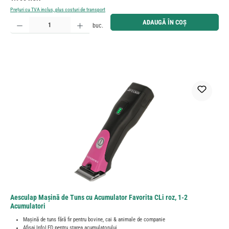
Prețuri cu TVA inclus, plus costuri de transport
Cantitate produs: Introduceți cantitatea dorită sau utilizați butoanele pentru a mări sau micșora cant
ADAUGĂ ÎN COȘ
buc.
Aesculap Mașină de Tuns cu Acumulator Favorita CLi roz, 1-2
Acumulatori
Mașină de tuns fără fir pentru bovine, cai & animale de companie
Afișaj InfoLED pentru starea acumulatorului