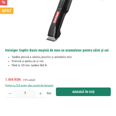
%
SFAT
Heiniger Saphir Basic mașină de tuns cu acumulator pentru câini și cai
Tundere precisă a câinilor, pisicilor și animalelor mici
Potrivită și pentru cai și vite
Până la 120 min. tundere fără fir
Preț de vânzare:
Preț obișnuit:
1.404 RON
(14% salvat)
Prețuri cu TVA inclus, plus costuri de transport
Cantitate produs: Introduceți cantitatea dorită sau utilizați butoanele pentru a mări sau micșora cant
ADAUGĂ ÎN COȘ
buc.