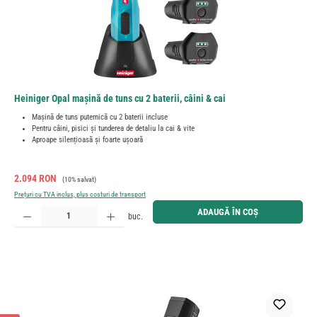
Heiniger Opal mașină de tuns cu 2 baterii, câini & cai
Mașină de tuns puternică cu 2 baterii incluse
Pentru câini, pisici și tunderea de detaliu la cai & vite
Aproape silențioasă și foarte ușoară
Preț de vânzare:
Preț obișnuit:
2.094 RON
(10% salvat)
Prețuri cu TVA inclus, plus costuri de transport
Cantitate produs: Introduceți cantitatea dorită sau utilizați butoanele pentru a mări sau micșora cant
ADAUGĂ ÎN COȘ
buc.