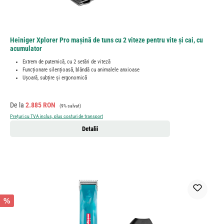
Heiniger Xplorer Pro mașină de tuns cu 2 viteze pentru vite și cai, cu
acumulator
Extrem de puternică, cu 2 setări de viteză
Funcționare silențioasă, blândă cu animalele anxioase
Ușoară, subțire și ergonomică
Preț de vânzare:
Preț obișnuit:
De la
2.885 RON
(9% salvat)
Prețuri cu TVA inclus, plus costuri de transport
Detalii
%