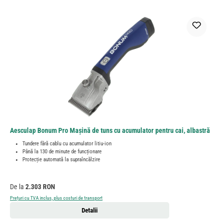
Aesculap Bonum Pro Mașină de tuns cu acumulator pentru cai, albastră
Tundere fără cablu cu acumulator litiu-ion
Până la 130 de minute de funcționare
Protecție automată la supraîncălzire
Preț obișnuit:
De la
2.303 RON
Prețuri cu TVA inclus, plus costuri de transport
Detalii