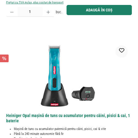
Prețuri cu TVA inclus, plus costuri de transport
Cantitate produs: Introduceți cantitatea dorită sau utilizați butoanele pentru a mări sau micșora cant
ADAUGĂ ÎN COȘ
buc.
%
Heiniger Opal mașină de tuns cu acumulator pentru câini, pisici & cai, 1
baterie
Mașină de tuns cu acumulator puternică pentru câini, pisici, cai & vite
Până la 240 minute autonomie fără fir