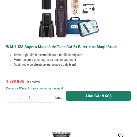
WAHL KM Supera Mașină de Tuns Cai 2x Baterie cu MagicBrush
Tehnologie fără fir pentru libertate totală de mișcare
Motor puternic și silențios cu reglare automată
Două trepte de viteză pentru fiecare tip de blană
Preț de vânzare:
Preț obișnuit:
1.989 RON
(6% salvat)
Prețuri cu TVA inclus, plus costuri de transport
Cantitate produs: Introduceți cantitatea dorită sau utilizați butoanele pentru a mări sau micșora cant
ADAUGĂ ÎN COȘ
buc.