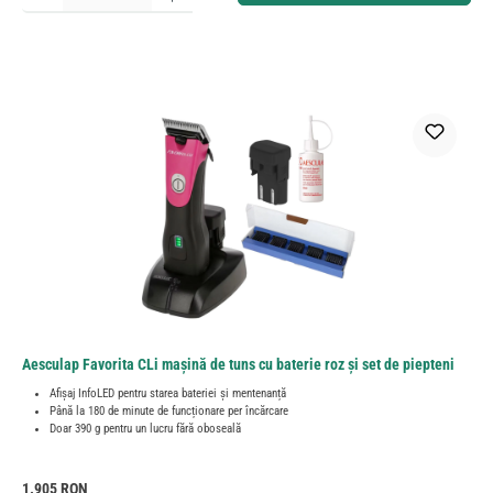
Aesculap Favorita CLi mașină de tuns cu baterie roz și set de piepteni
Afișaj InfoLED pentru starea bateriei și mentenanță
Până la 180 de minute de funcționare per încărcare
Doar 390 g pentru un lucru fără oboseală
Preț obișnuit:
1.905 RON