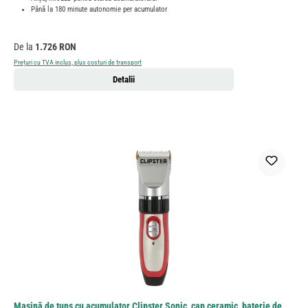
Până la 180 minute autonomie per acumulator
Preț obișnuit:
De la
1.726 RON
Prețuri cu TVA inclus, plus costuri de transport
Detalii
Mașină de tuns cu acumulator Clipster Sonic, cap ceramic, baterie de