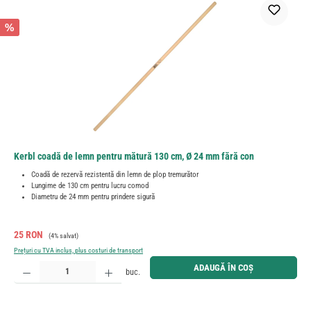
%
Kerbl coadă de lemn pentru mătură 130 cm, Ø 24 mm fără con
Coadă de rezervă rezistentă din lemn de plop tremurător
Lungime de 130 cm pentru lucru comod
Diametru de 24 mm pentru prindere sigură
Preț de vânzare:
Preț obișnuit:
25 RON
(4% salvat)
Prețuri cu TVA inclus, plus costuri de transport
Cantitate produs: Introduceți cantitatea dorită sau utilizați butoanele pentru a mări sau micșora cant
ADAUGĂ ÎN COȘ
buc.