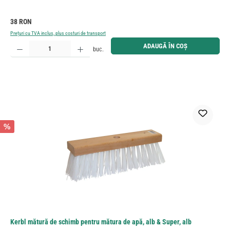
Preț obișnuit:
38 RON
Prețuri cu TVA inclus, plus costuri de transport
Cantitate produs: Introduceți cantitatea dorită sau utilizați butoanele pentru a mări sau micșora cant
ADAUGĂ ÎN COȘ
buc.
%
Kerbl mătură de schimb pentru mătura de apă, alb & Super, alb