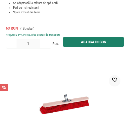
Se adaptează la mătura de apă Kerbl
Peri duri și rezistenți
Spate robust din lemn
Preț de vânzare:
Preț obișnuit:
63 RON
(12% salvat)
Prețuri cu TVA inclus, plus costuri de transport
Cantitate produs: Introduceți cantitatea dorită sau utilizați butoanele pentru a mări sau micșora cant
ADAUGĂ ÎN COȘ
Buc.
%