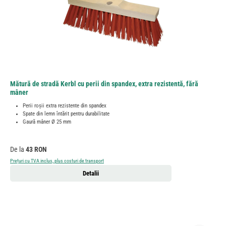
Mătură de stradă Kerbl cu perii din spandex, extra rezistentă, fără
mâner
Perii roșii extra rezistente din spandex
Spate din lemn întărit pentru durabilitate
Gaură mâner Ø 25 mm
Preț obișnuit:
De la
43 RON
Prețuri cu TVA inclus, plus costuri de transport
Detalii