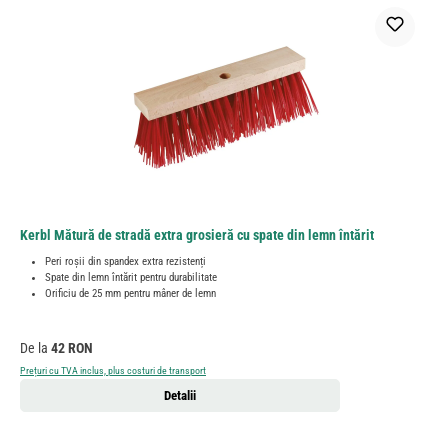
Kerbl Mătură de stradă extra grosieră cu spate din lemn întărit
Peri roșii din spandex extra rezistenți
Spate din lemn întărit pentru durabilitate
Orificiu de 25 mm pentru mâner de lemn
Preț obișnuit:
De la
42 RON
Prețuri cu TVA inclus, plus costuri de transport
Detalii