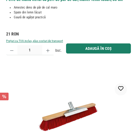
Amestec dens de păr de cal maro
Spate din lemn lăcuit
Gaură de agățat practică
Preț obișnuit:
21 RON
Prețuri cu TVA inclus, plus costuri de transport
Cantitate produs: Introduceți cantitatea dorită sau utilizați butoanele pentru a mări sau micșora cant
ADAUGĂ ÎN COȘ
buc.
%