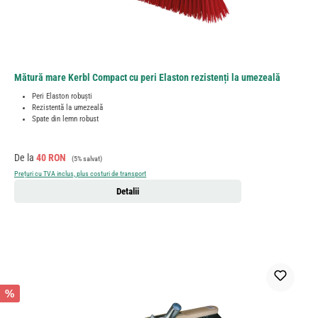
Mătură mare Kerbl Compact cu peri Elaston rezistenți la umezeală
Peri Elaston robuști
Rezistentă la umezeală
Spate din lemn robust
Preț de vânzare:
Preț obișnuit:
De la
40 RON
(5% salvat)
Prețuri cu TVA inclus, plus costuri de transport
Detalii
%