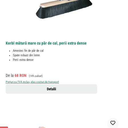
Kerbl mătură mare cu păr de cal, perii extra dense
Amestec fin de păr de cal
Spate robust din lemn
Perii extra dense
Preț de vânzare:
Preț obișnuit:
De la
68 RON
(14% salvat)
Prețuri cu TVA inclus, plus costuri de transport
Detalii