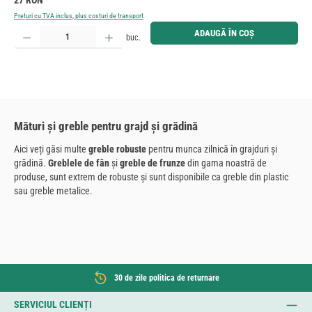
27 RON
Prețuri cu TVA inclus, plus costuri de transport
Cantitate produs: Introduceți cantitatea dorită sau utilizați butoanele pentru a mări sau micșora cant
ADAUGĂ ÎN COȘ
buc.
Mături și greble pentru grajd și grădină
Aici veți găsi multe
greble robuste
pentru munca zilnică în grajduri și
grădină.
Greblele de fân
și
greble de frunze
din gama noastră de
produse, sunt extrem de robuste și sunt disponibile ca greble din plastic
sau greble metalice.
30 de zile politica de returnare
SERVICIUL CLIENȚI