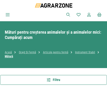
Sari la conținutul principal
Aveți 0 articole din
Mături pentru creșterea animalelor și a animalelor mici:
Cumpărați acum
Acasă
Grajd Si Fermă
Articole pentru fermă
Instrument Stabil
Mătură
Filtru