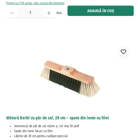
Prețuri cu TVA inclus, plus costuri de transport
Cantitate produs: Introduceți cantitatea dorită sau utilizați butoanele pentru a mări sau micșora cant
ADAUGĂ ÎN COȘ
buc.
Mătură Kerbl cu păr de cal, 28 cm – spate din lemn cu filet
Amestecul de păr de cal reține și cel mai fin praf
Spate din lemn lăcuit cu filet
Lățime de 28 cm pentru curățare precisă