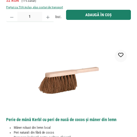
Preț de vânzare:
52 RON
(11% salvat)
Prețuri cu TVA inclus, plus costuri de transport
Cantitate produs: Introduceți cantitatea dorită sau utilizați butoanele pentru a mări sau micșora cant
ADAUGĂ ÎN COȘ
buc.
Perie de mână Kerbl cu peri de nucă de cocos și mâner din lemn
Mâner robust din lemn local
Peri naturali din fibră de cocos