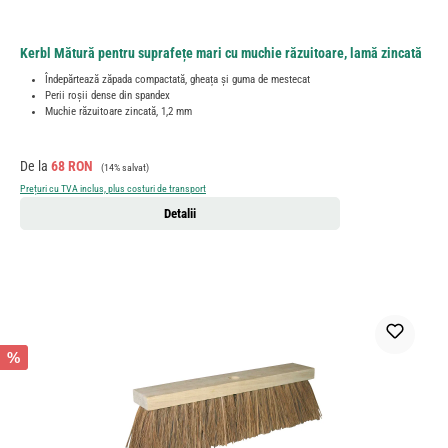
Kerbl Mătură pentru suprafețe mari cu muchie răzuitoare, lamă zincată
Îndepărtează zăpada compactată, gheața și guma de mestecat
Perii roșii dense din spandex
Muchie răzuitoare zincată, 1,2 mm
Preț de vânzare:
Preț obișnuit:
De la
68 RON
(14% salvat)
Prețuri cu TVA inclus, plus costuri de transport
Detalii
%