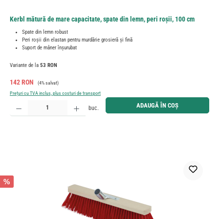
Kerbl mătură de mare capacitate, spate din lemn, peri roșii, 100 cm
Spate din lemn robust
Peri roșii din elastan pentru murdărie grosieră și fină
Suport de mâner înșurubat
Variante de la
53 RON
Preț de vânzare:
Preț obișnuit:
142 RON
(4% salvat)
Prețuri cu TVA inclus, plus costuri de transport
Cantitate produs: Introduceți cantitatea dorită sau utilizați butoanele pentru a mări sau micșora cant
ADAUGĂ ÎN COȘ
buc.
%