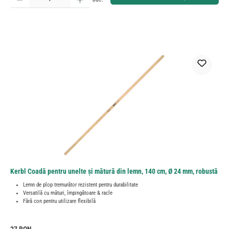
Kerbl Coadă pentru unelte și mătură din lemn, 140 cm, Ø 24 mm, robustă
Lemn de plop tremurător rezistent pentru durabilitate
Versatilă cu mături, împingătoare & racle
Fără con pentru utilizare flexibilă
Preț obișnuit: