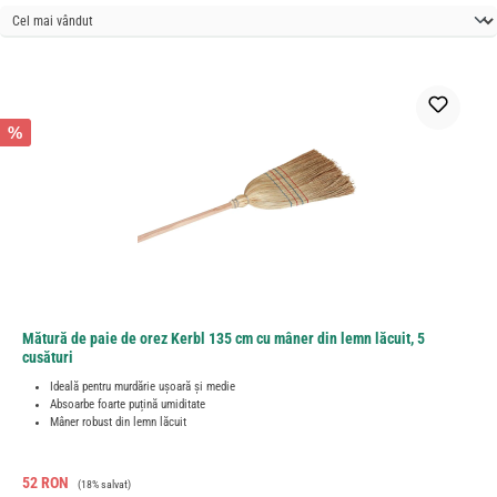
%
Mătură de paie de orez Kerbl 135 cm cu mâner din lemn lăcuit, 5
cusături
Ideală pentru murdărie ușoară și medie
Absoarbe foarte puțină umiditate
Mâner robust din lemn lăcuit
Preț de vânzare:
Preț obișnuit:
52 RON
(18% salvat)