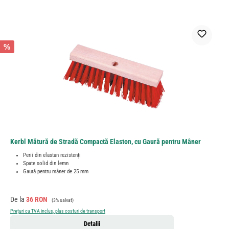
%
Kerbl Mătură de Stradă Compactă Elaston, cu Gaură pentru Mâner
Perii din elastan rezistenți
Spate solid din lemn
Gaură pentru mâner de 25 mm
Preț de vânzare:
Preț obișnuit:
De la
36 RON
(3% salvat)
Prețuri cu TVA inclus, plus costuri de transport
Detalii