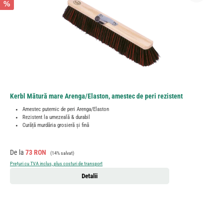
%
Kerbl Mătură mare Arenga/Elaston, amestec de peri rezistent
Amestec puternic de peri Arenga/Elaston
Rezistent la umezeală & durabil
Curăță murdăria grosieră și fină
Preț de vânzare:
Preț obișnuit:
De la
73 RON
(14% salvat)
Prețuri cu TVA inclus, plus costuri de transport
Detalii