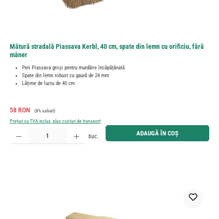
Mătură stradală Piassava Kerbl, 40 cm, spate din lemn cu orificiu, fără
mâner
Peri Piassava groși pentru murdărie încăpățânată
Spate din lemn robust cu gaură de 24 mm
Lățime de lucru de 40 cm
Preț de vânzare:
Preț obișnuit:
58 RON
(8% salvat)
Prețuri cu TVA inclus, plus costuri de transport
Cantitate produs: Introduceți cantitatea dorită sau utilizați butoanele pentru a mări sau micșora cant
ADAUGĂ ÎN COȘ
buc.