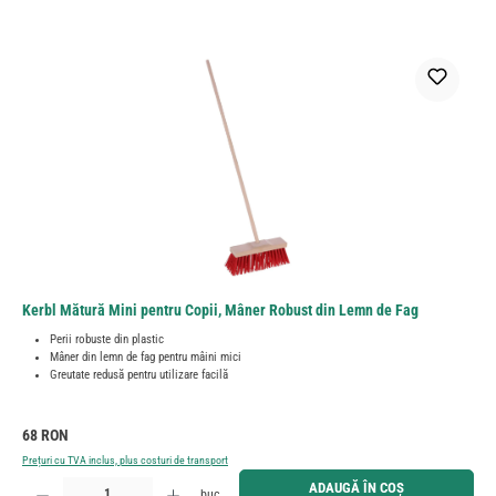
Kerbl Mătură Mini pentru Copii, Mâner Robust din Lemn de Fag
Perii robuste din plastic
Mâner din lemn de fag pentru mâini mici
Greutate redusă pentru utilizare facilă
Preț obișnuit:
68 RON
Prețuri cu TVA inclus, plus costuri de transport
Cantitate produs: Introduceți cantitatea dorită sau utilizați butoanele pentru a mări sau micșora cant
ADAUGĂ ÎN COȘ
buc.