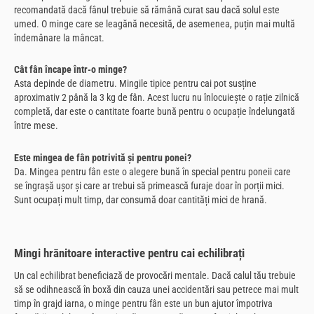
recomandată dacă fânul trebuie să rămână curat sau dacă solul este
umed. O minge care se leagănă necesită, de asemenea, puțin mai multă
îndemânare la mâncat.
Cât fân încape într-o minge?
Asta depinde de diametru. Mingile tipice pentru cai pot susține
aproximativ 2 până la 3 kg de fân. Acest lucru nu înlocuiește o rație zilnică
completă, dar este o cantitate foarte bună pentru o ocupație îndelungată
între mese.
Este mingea de fân potrivită și pentru ponei?
Da. Mingea pentru fân este o alegere bună în special pentru poneii care
se îngrașă ușor și care ar trebui să primească furaje doar în porții mici.
Sunt ocupați mult timp, dar consumă doar cantități mici de hrană.
Mingi hrănitoare interactive pentru cai echilibrați
Un cal echilibrat beneficiază de provocări mentale. Dacă calul tău trebuie
să se odihnească în boxă din cauza unei accidentări sau petrece mai mult
timp în grajd iarna, o minge pentru fân este un bun ajutor împotriva