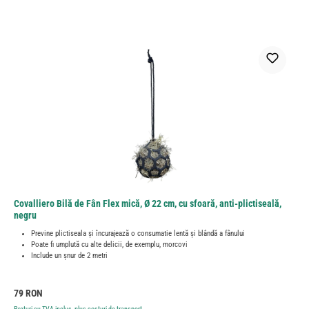
Covalliero Bilă de Fân Flex mică, Ø 22 cm, cu sfoară, anti-plictiseală,
negru
Previne plictiseala și încurajează o consumatie lentă și blândă a fânului
Poate fi umplută cu alte delicii, de exemplu, morcovi
Include un șnur de 2 metri
Preț obișnuit:
79 RON
Prețuri cu TVA inclus, plus costuri de transport