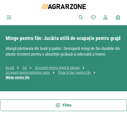
Sari la conținutul principal
Aveți 0 articole din
Minge pentru fân: Jucăria utilă de ocupație pentru grajd
Alungă plictiseala din boxă și padoc. Descoperă mingi de fân durabile din
plastic rezistent pentru o absorbție jucăușă și adecvată a hranei.
Acasă
Cal
Accesorii pentru grajd & pășune
Accesorii pentru hrănirea cailor
Plase & Saci pentru fân
Minge pentru fân
Filtru