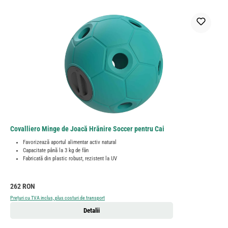
Covalliero Minge de Joacă Hrănire Soccer pentru Cai
Favorizează aportul alimentar activ natural
Capacitate până la 3 kg de fân
Fabricată din plastic robust, rezistent la UV
Preț obișnuit:
262 RON
Prețuri cu TVA inclus, plus costuri de transport
Detalii