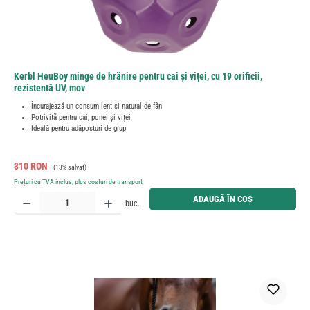
Kerbl HeuBoy minge de hrănire pentru cai și viței, cu 19 orificii,
rezistentă UV, mov
Încurajează un consum lent și natural de fân
Potrivită pentru cai, ponei și viței
Ideală pentru adăposturi de grup
Preț de vânzare:
Preț obișnuit:
310 RON
(13% salvat)
Prețuri cu TVA inclus, plus costuri de transport
Cantitate produs: Introduceți cantitatea dorită sau utilizați butoanele pentru a mări sau micșora cant
ADAUGĂ ÎN COȘ
buc.