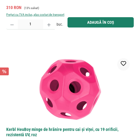
Preț de vânzare:
Preț obișnuit:
310 RON
(13% salvat)
Prețuri cu TVA inclus, plus costuri de transport
Cantitate produs: Introduceți cantitatea dorită sau utilizați butoanele pentru a mări sau micșora cant
ADAUGĂ ÎN COȘ
buc.
%
Kerbl HeuBoy minge de hrănire pentru cai și viței, cu 19 orificii,
rezistentă UV, roz