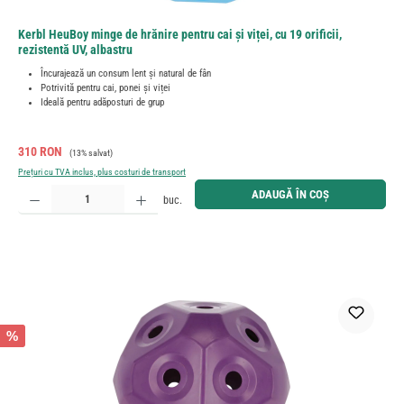
Kerbl HeuBoy minge de hrănire pentru cai și viței, cu 19 orificii,
rezistentă UV, albastru
Încurajează un consum lent și natural de fân
Potrivită pentru cai, ponei și viței
Ideală pentru adăposturi de grup
Preț de vânzare:
Preț obișnuit:
310 RON
(13% salvat)
Prețuri cu TVA inclus, plus costuri de transport
Cantitate produs: Introduceți cantitatea dorită sau utilizați butoanele pentru a mări sau micșora cant
ADAUGĂ ÎN COȘ
buc.
%