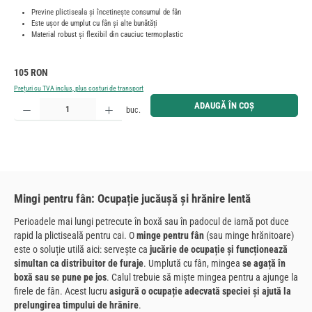
Previne plictiseala și încetinește consumul de fân
Este ușor de umplut cu fân și alte bunătăți
Material robust și flexibil din cauciuc termoplastic
Preț obișnuit:
105 RON
Prețuri cu TVA inclus, plus costuri de transport
Cantitate produs: Introduceți cantitatea dorită sau utilizați butoanele pentru a mări sau micșora cant
ADAUGĂ ÎN COȘ
buc.
Mingi pentru fân: Ocupație jucăușă și hrănire lentă
Perioadele mai lungi petrecute în boxă sau în padocul de iarnă pot duce
rapid la plictiseală pentru cai. O
minge pentru fân
(sau minge hrănitoare)
este o soluție utilă aici: servește ca
jucărie de ocupație și funcționează
simultan ca distribuitor de furaje
. Umplută cu fân, mingea
se agață în
boxă sau se pune pe jos
. Calul trebuie să miște mingea pentru a ajunge la
firele de fân. Acest lucru
asigură o ocupație adecvată speciei și ajută la
prelungirea timpului de hrănire
.