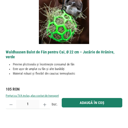
Waldhausen Balot de Fân pentru Cai, Ø 22 cm – Jucărie de Hrănire,
verde
Previne plictiseala și încetinește consumul de fân
Este ușor de umplut cu fân și alte bunătăți
Material robust și flexibil din cauciuc termoplastic
Preț obișnuit:
105 RON
Prețuri cu TVA inclus, plus costuri de transport
Cantitate produs: Introduceți cantitatea dorită sau utilizați butoanele pentru a mări sau micșora cant
ADAUGĂ ÎN COȘ
buc.