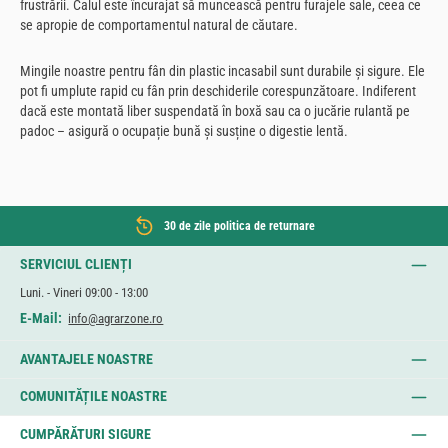
frustrării. Calul este încurajat să muncească pentru furajele sale, ceea ce
se apropie de comportamentul natural de căutare.
Mingile noastre pentru fân din plastic incasabil sunt durabile și sigure. Ele
pot fi umplute rapid cu fân prin deschiderile corespunzătoare. Indiferent
dacă este montată liber suspendată în boxă sau ca o jucărie rulantă pe
padoc – asigură o ocupație bună și susține o digestie lentă.
30 de zile politica de returnare
SERVICIUL CLIENȚI
Luni. - Vineri 09:00 - 13:00
E-Mail:
info@agrarzone.ro
AVANTAJELE NOASTRE
COMUNITĂȚILE NOASTRE
CUMPĂRĂTURI SIGURE