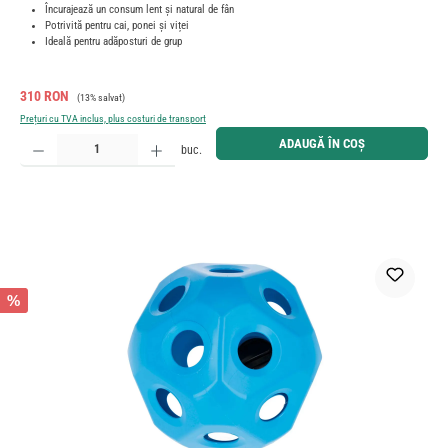
Încurajează un consum lent și natural de fân
Potrivită pentru cai, ponei și viței
Ideală pentru adăposturi de grup
Preț de vânzare:
Preț obișnuit:
310 RON
(13% salvat)
Prețuri cu TVA inclus, plus costuri de transport
Cantitate produs: Introduceți cantitatea dorită sau utilizați butoanele pentru a mări sau micșora cant
ADAUGĂ ÎN COȘ
buc.
%