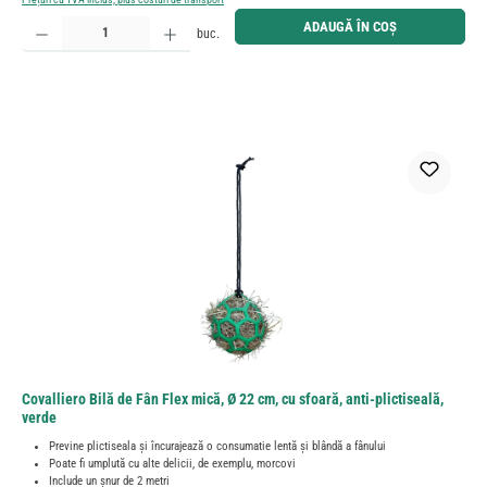
Cantitate produs: Introduceți cantitatea dorită sau utilizați butoanele pentru a mări sau micșora cant
ADAUGĂ ÎN COȘ
buc.
Covalliero Bilă de Fân Flex mică, Ø 22 cm, cu sfoară, anti-plictiseală,
verde
Previne plictiseala și încurajează o consumatie lentă și blândă a fânului
Poate fi umplută cu alte delicii, de exemplu, morcovi
Include un șnur de 2 metri