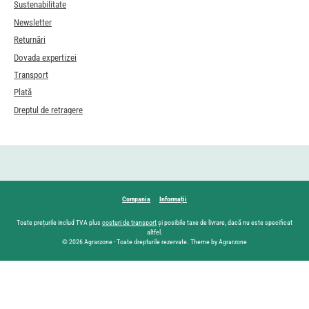
Sustenabilitate
Newsletter
Returnări
Dovada expertizei
Transport
Plată
Dreptul de retragere
Compania
Informații
Toate prețurile includ TVA plus
costuri de transport
și posibile taxe de livrare, dacă nu este specificat
altfel.
© 2026 Agrarzone - Toate drepturile rezervate. Theme by Agrarzone