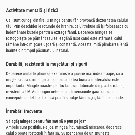
Activitate mentală și fizică
Caii sunt curioși din fire. O minge pentru fân provoacă dexteritatea calului
tău. Prin deschiderile rotunde de hrănire, calul trebuie să își folosească cu
îndemânare buzele pentru a extrage fânul. Deoarece mingea se
rostogolește pe pământ sau se leagănă ușor când este atârnată, calul
rămâne într-o mișcare ușoară și constantă. Aceasta imită plimbarea lentă
înainte din timpul pășunatului natural.
Durabilă, rezistentă la mușcături și sigură
Deoarece cailor le place să examineze o jucărie mai îndeaproape, să o
muște sau să o împingă cu copita, calitatea bună a materialului este
importantă. Mingile noastre pentru fân sunt fabricate din plastic robust,
rezistent la UV. Au margini netede, iar dimensiunile găurilor sunt
concepute astfel încât caii să poată smulge fânul ușor, fără a se prinde.
Întrebări frecvente
Să agăț mingea pentru fân sau să o pun pe jos?
Ambele sunt posibile. Pe jos, mingea încurajează mișcarea, deoarece
calul o poate rostogoli în fața sa. Suspendarea de un șnur este