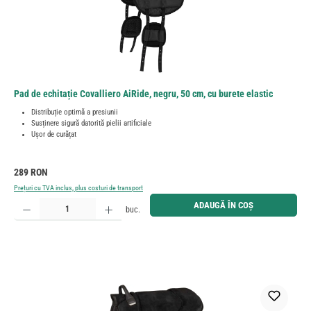
Pad de echitație Covalliero AiRide, negru, 50 cm, cu burete elastic
Distribuție optimă a presiunii
Susținere sigură datorită pielii artificiale
Ușor de curățat
Preț obișnuit:
289 RON
Prețuri cu TVA inclus, plus costuri de transport
Cantitate produs: Introduceți cantitatea dorită sau utilizați butoanele pentru a mări sau micșora cant
ADAUGĂ ÎN COȘ
buc.