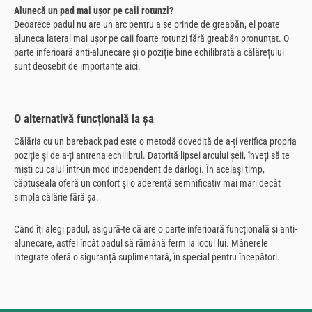
Alunecă un pad mai ușor pe caii rotunzi?
Deoarece padul nu are un arc pentru a se prinde de greabăn, el poate
aluneca lateral mai ușor pe caii foarte rotunzi fără greabăn pronunțat. O
parte inferioară anti-alunecare și o poziție bine echilibrată a călărețului
sunt deosebit de importante aici.
O alternativă funcțională la șa
Călăria cu un bareback pad este o metodă dovedită de a-ți verifica propria
poziție și de a-ți antrena echilibrul. Datorită lipsei arcului șeii, înveți să te
miști cu calul într-un mod independent de dârlogi. În același timp,
căptușeala oferă un confort și o aderență semnificativ mai mari decât
simpla călărie fără șa.
Când îți alegi padul, asigură-te că are o parte inferioară funcțională și anti-
alunecare, astfel încât padul să rămână ferm la locul lui. Mânerele
integrate oferă o siguranță suplimentară, în special pentru începători.