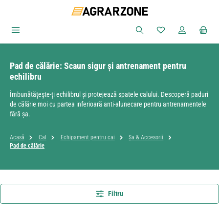
Sari la conținutul principal
Aveți 0 articole din
Pad de călărie: Scaun sigur și antrenament pentru
echilibru
Îmbunătățește-ți echilibrul și protejează spatele calului. Descoperă paduri
de călărie moi cu partea inferioară anti-alunecare pentru antrenamentele
fără șa.
Acasă
Cal
Echipament pentru cai
Șa & Accesorii
Pad de călărie
Filtru