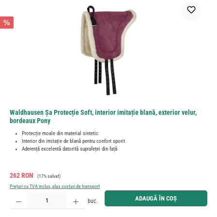
%
Waldhausen Şa Protecție Soft, interior imitație blană, exterior velur,
bordeaux Pony
Protecție moale din material sintetic
Interior din imitație de blană pentru confort sporit
Aderență excelentă datorită suprafeței din față
Preț de vânzare:
Preț obișnuit:
262 RON
(17% salvat)
Prețuri cu TVA inclus, plus costuri de transport
Cantitate produs: Introduceți cantitatea dorită sau utilizați butoanele pentru a mări sau micșora cant
ADAUGĂ ÎN COȘ
buc.