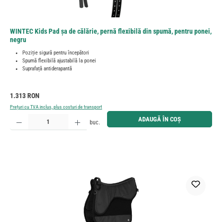
WINTEC Kids Pad șa de călărie, pernă flexibilă din spumă, pentru ponei,
negru
Poziție sigură pentru începători
Spumă flexibilă ajustabilă la ponei
Suprafață antiderapantă
Preț obișnuit:
1.313 RON
Prețuri cu TVA inclus, plus costuri de transport
Cantitate produs: Introduceți cantitatea dorită sau utilizați butoanele pentru a mări sau micșora cant
ADAUGĂ ÎN COȘ
buc.