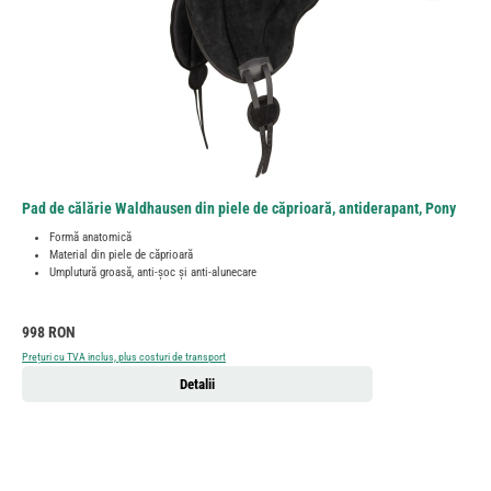
Pad de călărie Waldhausen din piele de căprioară, antiderapant, Pony
Formă anatomică
Material din piele de căprioară
Umplutură groasă, anti-șoc și anti-alunecare
Preț obișnuit:
998 RON
Prețuri cu TVA inclus, plus costuri de transport
Detalii