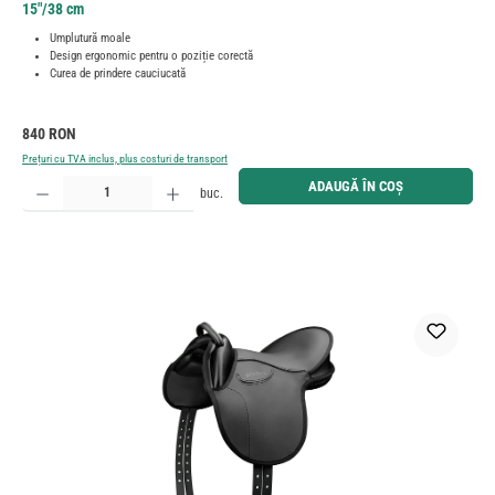
15"/38 cm
Umplutură moale
Design ergonomic pentru o poziție corectă
Curea de prindere cauciucată
Preț obișnuit:
840 RON
Prețuri cu TVA inclus, plus costuri de transport
Cantitate produs: Introduceți cantitatea dorită sau utilizați butoanele pentru a mări sau micșora cant
ADAUGĂ ÎN COȘ
buc.