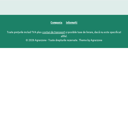
Compania
Informații
Toate prețurile includ TVA plus
costuri de transport
și posibile taxe de livrare, dacă nu este specificat
altfel.
© 2026 Agrarzone - Toate drepturile rezervate. Theme by Agrarzone