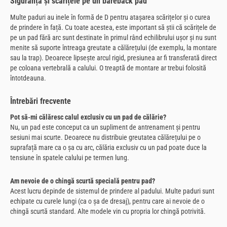
Siguranța și scărițele pe un bareback pad
Multe paduri au inele în formă de D pentru atașarea scărițelor și o curea
de prindere în față. Cu toate acestea, este important să știi că scărițele de
pe un pad fără arc sunt destinate în primul rând echilibrului ușor și nu sunt
menite să suporte întreaga greutate a călărețului (de exemplu, la montare
sau la trap). Deoarece lipsește arcul rigid, presiunea ar fi transferată direct
pe coloana vertebrală a calului. O treaptă de montare ar trebui folosită
întotdeauna.
Întrebări frecvente
Pot să-mi călăresc calul exclusiv cu un pad de călărie?
Nu, un pad este conceput ca un supliment de antrenament și pentru
sesiuni mai scurte. Deoarece nu distribuie greutatea călărețului pe o
suprafață mare ca o șa cu arc, călăria exclusiv cu un pad poate duce la
tensiune în spatele calului pe termen lung.
Am nevoie de o chingă scurtă specială pentru pad?
Acest lucru depinde de sistemul de prindere al padului. Multe paduri sunt
echipate cu curele lungi (ca o șa de dresaj), pentru care ai nevoie de o
chingă scurtă standard. Alte modele vin cu propria lor chingă potrivită.