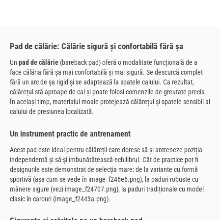
Pad de călărie: Călărie sigură și confortabilă fără șa
Un
pad de călărie
(bareback pad) oferă o modalitate funcțională de a
face călăria fără șa mai confortabilă și mai sigură. Se descurcă complet
fără un arc de șa rigid și se adaptează la spatele calului. Ca rezultat,
călărețul stă aproape de cal și poate folosi comenzile de greutate precis.
În același timp, materialul moale protejează călărețul și spatele sensibil al
calului de presiunea localizată.
Un instrument practic de antrenament
Acest pad este ideal pentru călăreții care doresc să-și antreneze poziția
independentă și să-și îmbunătățească echilibrul. Cât de practice pot fi
designurile este demonstrat de selecția mare: de la variante cu formă
sportivă (așa cum se vede în image_f246e6.png), la paduri robuste cu
mânere sigure (vezi image_f24707.png), la paduri tradiționale cu model
clasic în carouri (image_f2443a.png).