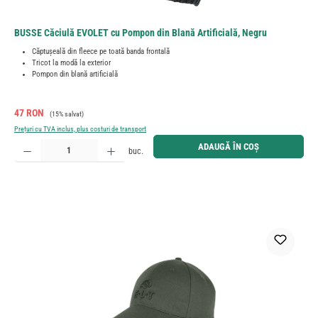
BUSSE Căciulă EVOLET cu Pompon din Blană Artificială, Negru
Căptușeală din fleece pe toată banda frontală
Tricot la modă la exterior
Pompon din blană artificială
Preț de vânzare:
Preț obișnuit:
47 RON
(15% salvat)
Prețuri cu TVA inclus, plus costuri de transport
Cantitate produs: Introduceți cantitatea dorită sau utilizați butoanele pentru a mări sau micșora cant
ADAUGĂ ÎN COȘ
buc.