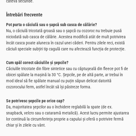
câteva secunde.
Întrebări frecvente
Pot purta o căciulă sau o șapcă sub casca de călărie?
Nu, o căciulă tricotată groasă sau o șapcă cu cozoroc nu trebuie pusă
niciodată sub casca de călărie. Acestea modifică atât de mult potrivirea
încât casca poate aluneca în cazul unei căderi. Pentru zilele reci, există
căciuli speciale subțiri tip cagulă care nu afectează funcția de protecție.
Cum spăl corect căciulile și șepcile?
Căciulile tricotate din fibre sintetice sau cu căptușeală din fleece pot fi de
obicei spălate la mașină la 30 °C. Șepcile, pe de altă parte, ar trebui în
mod ideal să fie spălate manual cu puțin săpun delicat datorită
cozorocului ferm, astfel încât să își păstreze forma.
Se potrivesc șepcile pe orice cap?
Da, majoritatea șepcilor au o închidere reglabilă la spate (de ex.
snapback, velcro sau o cataramă metalică). Acest lucru permite ajustarea
lor continuă la circumferința proprie a capului și oferă o potrivire fermă
chiar și în zilele cu vânt.