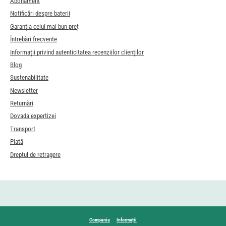
Abonament
Notificări despre baterii
Garanția celui mai bun preț
Întrebări frecvente
Informații privind autenticitatea recenziilor clienților
Blog
Sustenabilitate
Newsletter
Returnări
Dovada expertizei
Transport
Plată
Dreptul de retragere
Compania
Informații