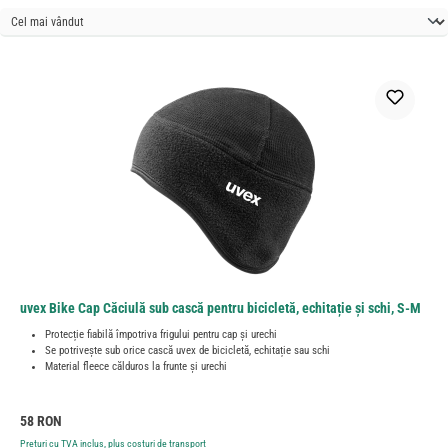
uvex Bike Cap Căciulă sub cască pentru bicicletă, echitație și schi, S-M
Protecție fiabilă împotriva frigului pentru cap și urechi
Se potrivește sub orice cască uvex de bicicletă, echitație sau schi
Material fleece călduros la frunte și urechi
Preț obișnuit:
58 RON
Prețuri cu TVA inclus, plus costuri de transport