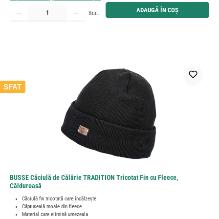
Cantitate produs: Introduceți cantitatea dorită sau utilizați butoanele pentru a mări sau micșora cant
ADAUGĂ ÎN COȘ
Buc.
SFAT
BUSSE Căciulă de Călărie TRADITION Tricotat Fin cu Fleece,
Călduroasă
Căciulă fin tricotată care încălzește
Căptușeală moale din fleece
Material care elimină umezeala