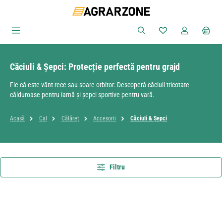
Sari la conținutul principal
Aveți 0 articole din
Căciuli & Șepci: Protecție perfectă pentru grajd
Fie că este vânt rece sau soare orbitor: Descoperă căciuli tricotate
călduroase pentru iarnă și șepci sportive pentru vară.
Acasă
Cal
Călăreț
Accesorii
Căciuli & Șepci
Filtru