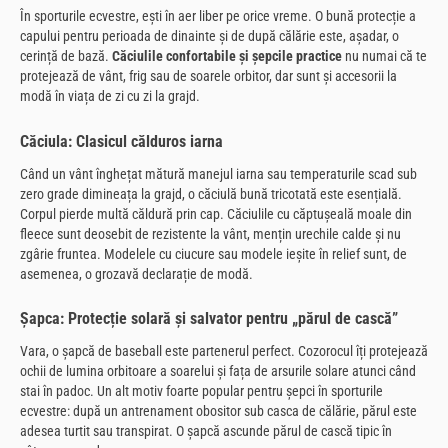
În sporturile ecvestre, ești în aer liber pe orice vreme. O bună protecție a
capului pentru perioada de dinainte și de după călărie este, așadar, o
cerință de bază.
Căciulile confortabile și șepcile practice
nu numai că te
protejează de vânt, frig sau de soarele orbitor, dar sunt și accesorii la
modă în viața de zi cu zi la grajd.
Căciula: Clasicul călduros iarna
Când un vânt înghețat mătură manejul iarna sau temperaturile scad sub
zero grade dimineața la grajd, o căciulă bună tricotată este esențială.
Corpul pierde multă căldură prin cap. Căciulile cu căptușeală moale din
fleece sunt deosebit de rezistente la vânt, mențin urechile calde și nu
zgârie fruntea. Modelele cu ciucure sau modele ieșite în relief sunt, de
asemenea, o grozavă declarație de modă.
Șapca: Protecție solară și salvator pentru „părul de cască”
Vara, o șapcă de baseball este partenerul perfect. Cozorocul îți protejează
ochii de lumina orbitoare a soarelui și fața de arsurile solare atunci când
stai în padoc. Un alt motiv foarte popular pentru șepci în sporturile
ecvestre: după un antrenament obositor sub casca de călărie, părul este
adesea turtit sau transpirat. O șapcă ascunde părul de cască tipic în