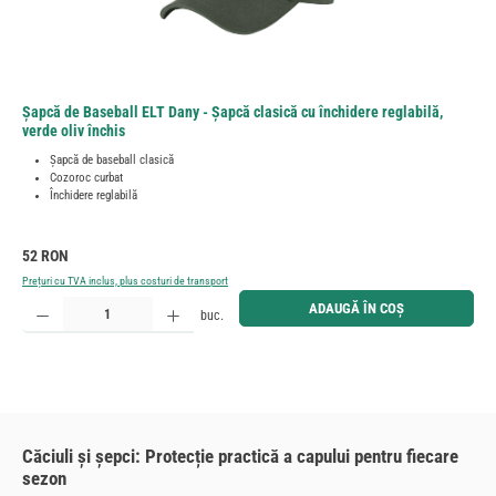
Șapcă de Baseball ELT Dany - Șapcă clasică cu închidere reglabilă,
verde oliv închis
Șapcă de baseball clasică
Cozoroc curbat
Închidere reglabilă
Preț obișnuit:
52 RON
Prețuri cu TVA inclus, plus costuri de transport
Cantitate produs: Introduceți cantitatea dorită sau utilizați butoanele pentru a mări sau micșora cant
ADAUGĂ ÎN COȘ
buc.
Căciuli și șepci: Protecție practică a capului pentru fiecare
sezon