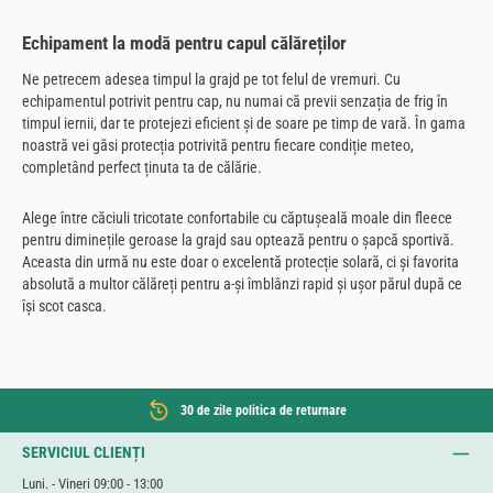
Echipament la modă pentru capul călăreților
Ne petrecem adesea timpul la grajd pe tot felul de vremuri. Cu
echipamentul potrivit pentru cap, nu numai că previi senzația de frig în
timpul iernii, dar te protejezi eficient și de soare pe timp de vară. În gama
noastră vei găsi protecția potrivită pentru fiecare condiție meteo,
completând perfect ținuta ta de călărie.
Alege între căciuli tricotate confortabile cu căptușeală moale din fleece
pentru diminețile geroase la grajd sau optează pentru o șapcă sportivă.
Aceasta din urmă nu este doar o excelentă protecție solară, ci și favorita
absolută a multor călăreți pentru a-și îmblânzi rapid și ușor părul după ce
își scot casca.
30 de zile politica de returnare
SERVICIUL CLIENȚI
Luni. - Vineri 09:00 - 13:00