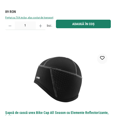
Preț obișnuit:
89 RON
Prețuri cu TVA inclus, plus costuri de transport
Cantitate produs: Introduceți cantitatea dorită sau utilizați butoanele pentru a mări sau micșora cant
ADAUGĂ ÎN COȘ
buc.
Șapcă de cască uvex Bike Cap All Season cu Elemente Reflectorizante,