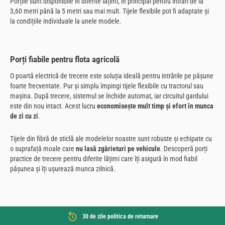
Porțile sunt disponibile în diferite lățimi, în principal pentru intrări de la
3,60 metri până la 5 metri sau mai mult. Tijele flexibile pot fi adaptate și
la condițiile individuale la unele modele.
Porți fiabile pentru flota agricolă
O poartă electrică de trecere este soluția ideală pentru intrările pe pășune
foarte frecventate. Pur și simplu împingi tijele flexibile cu tractorul sau
mașina. După trecere, sistemul se închide automat, iar circuitul gardului
este din nou intact. Acest lucru
economisește mult timp și efort în munca
de zi cu zi
.
Tijele din fibră de sticlă ale modelelor noastre sunt robuste și echipate cu
o suprafață moale care
nu lasă zgârieturi pe vehicule
. Descoperă porți
practice de trecere pentru diferite lățimi care îți asigură în mod fiabil
pășunea și îți ușurează munca zilnică.
30 de zile politica de returnare