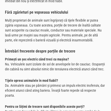
imediat din nou și electrificat în mod fiabil.
Fără zgârieturi pe vopseaua vehiculului
Mulți proprietari de animale sunt îngrijorați că tijele flexibile ar putea
zgâria vopseaua. Cu toate acestea, porțile de trecere de înaltă calitate
sunt acoperite cu cauciuc moale, conductor sau materiale speciale. Nu
lasă urme pe mașini sau mașini agricole. Pentru animale, pe de altă
parte, ele reprezintă o barieră vizuală și electrică insurmontabilă.
Întrebări frecvente despre porțile de trecere
Primești un șoc electric când treci cu mașina?
Nu. Vehiculele sunt izolate de sol de anvelopele lor de cauciuc. Ocupanții
din cabină nu simt absolut nimic din tensiunea electrică atunci când trec.
Tijele opresc animalele în mod fiabil?
Da. Animalele stau pe pământ și primesc un impuls electric inofensiv, dar
eficient atunci când ating bariera. Învață foarte repede să respecte
poarta.
Pentru ce lățimi de trecere sunt disponibile aceste porți?