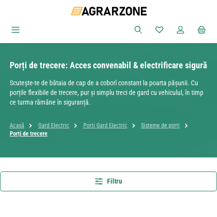
Sari la conținutul principal
Aveți 0 articole din
Porți de trecere: Acces convenabil & electrificare sigură
Scutește-te de bătaia de cap de a coborî constant la poarta pășunii. Cu
porțile flexibile de trecere, pur și simplu treci de gard cu vehiculul, în timp
ce turma rămâne în siguranță.
Acasă
Gard Electric
Porti Gard Electric
Sisteme de porți
Porți de trecere
Filtru