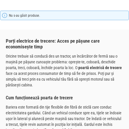
Nu s-au găsit produse.
Porți electrice de trecere: Acces pe pășune care
economisește timp
Oricine trebuie să conducă des un tractor, un încărcător de fermă sau o
mașină pe pășune cunoaște problema: oprește-te, coboară, deschide
poarta, treci, coboară, închide poarta la loc. O
poartă electrică de trecere
face ca acest proces consumator de timp să fie de prisos. Poți pur și
simplu să treci prin ea cu vehiculul tău fără să oprești motorul sau să
părăsești cabina.
Cum funcționează poarta de trecere
Bariera este formată din tije flexibile din fibră de sticlă care conduc
electricitatea gardului. Când un vehicul conduce spre ea, tijele se îndoaie
ușor în lateral și alunecă peste mașină sau tractor. De îndată ce vehiculul
a trecut, tijele revin automat în poziția lor inițială. Gardul este închis