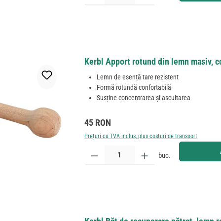
Kerbl Apport rotund din lemn masiv, cc
Lemn de esență tare rezistent
Formă rotundă confortabilă
Susține concentrarea și ascultarea
Preț obișnuit:
45 RON
Prețuri cu TVA inclus, plus costuri de transport
Cantitate produs: Introduceți cantitatea dorită sau
buc.