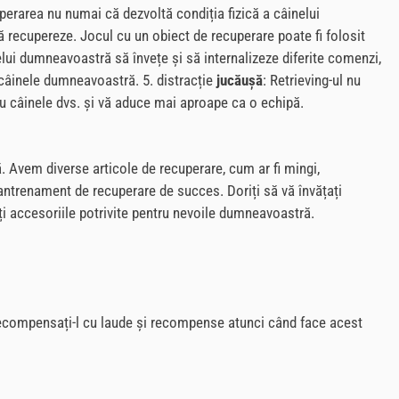
perarea nu numai că dezvoltă condiția fizică a câinelui
să recupereze. Jocul cu un obiect de recuperare poate fi folosit
lui dumneavoastră să învețe și să internalizeze diferite comenzi,
 câinele dumneavoastră. 5. distracție
jucăușă
: Retrieving-ul nu
cu câinele dvs. și vă aduce mai aproape ca o echipă.
. Avem diverse articole de recuperare, cum ar fi mingi,
n antrenament de recuperare de succes. Doriți să vă învățați
ți accesoriile potrivite pentru nevoile dumneavoastră.
. Recompensați-l cu laude și recompense atunci când face acest