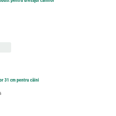
obust pentru dresajul câinilor
or 31 cm pentru câini
ă