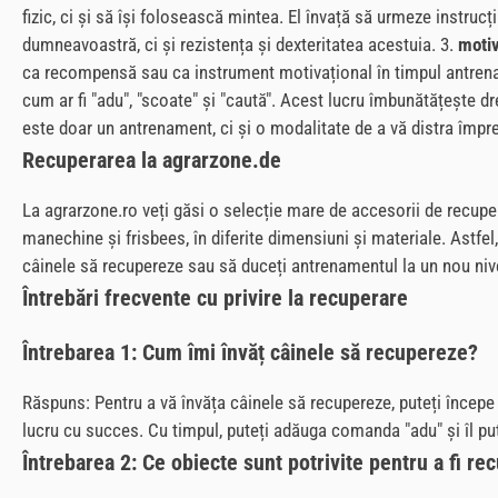
fizic, ci și să își folosească mintea. El învață să urmeze instrucț
dumneavoastră, ci și rezistența și dexteritatea acestuia. 3.
motiv
ca recompensă sau ca instrument motivațional în timpul antren
cum ar fi "adu", "scoate" și "caută". Acest lucru îmbunătățește 
este doar un antrenament, ci și o modalitate de a vă distra împre
Recuperarea la agrarzone.de
La agrarzone.ro veți găsi o selecție mare de accesorii de recupe
manechine și frisbees, în diferite dimensiuni și materiale. Astfel
câinele să recupereze sau să duceți antrenamentul la un nou nivel
Întrebări frecvente cu privire la recuperare
Întrebarea 1: Cum îmi învăț câinele să recupereze?
Răspuns: Pentru a vă învăța câinele să recupereze, puteți începe
lucru cu succes. Cu timpul, puteți adăuga comanda "adu" și îl put
Întrebarea 2: Ce obiecte sunt potrivite pentru a fi re