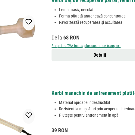
Kerbl Băț de recuperare pătrat, lemn r
Lemn masiv, necolat
Forma pătrată antrenează concentrarea
Favorizează recuperarea și ascultarea
Preț obișnuit:
De la
68 RON
Prețuri cu TVA inclus, plus costuri de transport
Detalii
Kerbl manechin de antrenament plutit
Material aproape indestructibil
Rezistent la mușcături prin acoperire interioar
Plutește pentru antrenament în apă
Preț obișnuit:
39 RON