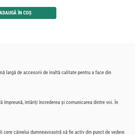
 utilizați butoanele pentru a mări sau micșora cantitatea.
ADAUGĂ ÎN COȘ
ă largă de accesorii de înaltă calitate pentru a face din
 împreună, întăriți încrederea și comunicarea dintre voi. În
 îi cere câinelui dumneavoastră să fie activ din punct de vedere