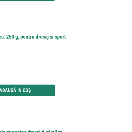
a. 250 g, pentru dresaj și sport
 utilizați butoanele pentru a mări sau micșora cantitatea.
ADAUGĂ ÎN COȘ