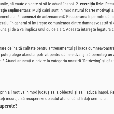
iunile, să caute obiecte și să le aducă înapoi. 2.
exercițiu fizic
: Recu
ație suplimentară
: Mulți câini sunt în mod natural foarte motivați 
amentului. 4.
comenzi de antrenament:
Recuperarea îi permite câine
dresajul în general și întărește comunicarea dintre dumneavoastră și
ună și de a vă implica unul cu celălalt. Aceasta întărește legătura 
rare de înaltă calitate pentru antrenamentul și joaca dumneavoastră
, puteți alege obiectul potrivit pentru câinele dvs. și să permiteți u
? Atunci aruncați o privire la categoria noastră "Retrieving" și găsi
 prin a-l motiva în mod jucăuș să ia obiectul și să îl aducă înapoi
eți încuraja să recupereze obiectul atunci când îi dați semnalul.
cuperate?