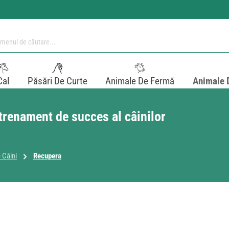
Cal
Păsări De Curte
Animale De Fermă
Animale 
trenament de succes al câinilor
 Câini
Recupera