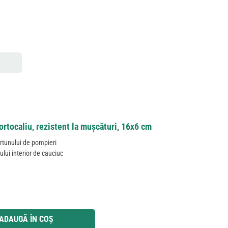
rtocaliu, rezistent la mușcături, 16x6 cm
urtunului de pompieri
ului interior de cauciuc
 utilizați butoanele pentru a mări sau micșora cantitatea.
ADAUGĂ ÎN COȘ