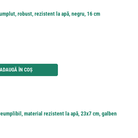
plut, robust, rezistent la apă, negru, 16 cm
 utilizați butoanele pentru a mări sau micșora cantitatea.
ADAUGĂ ÎN COȘ
eumplibil, material rezistent la apă, 23x7 cm, galben