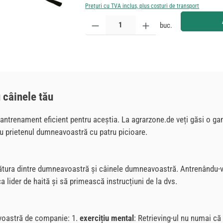
Prețuri cu TVA inclus, plus costuri de transport
Cantitate produs: Introduceți cantitatea dorită sau
buc.
 câinele tău
 antrenament eficient pentru aceștia. La agrarzone.de veți găsi o gam
u prietenul dumneavoastră cu patru picioare.
egătura dintre dumneavoastră și câinele dumneavoastră. Antrenându-vă
 lider de haită și să primească instrucțiuni de la dvs.
avoastră de companie: 1.
exercițiu mental
: Retrieving-ul nu numai că