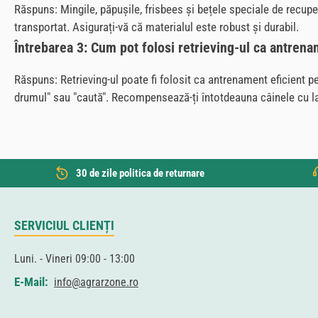
Răspuns: Mingile, păpușile, frisbees și bețele speciale de recupe
transportat. Asigurați-vă că materialul este robust și durabil.
Întrebarea 3: Cum pot folosi retrieving-ul ca antren
Răspuns: Retrieving-ul poate fi folosit ca antrenament eficient pe
drumul" sau "caută". Recompensează-ți întotdeauna câinele cu lau
30 de zile politica de returnare
SERVICIUL CLIENȚI
Luni. - Vineri 09:00 - 13:00
E-Mail:
info@agrarzone.ro