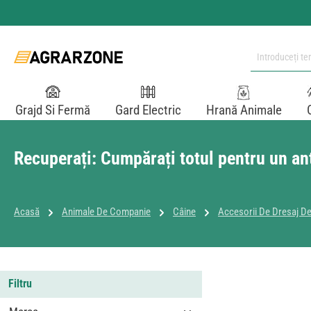
i la conținutul principal
Sari la căutare
Sari la navigarea principală
Grajd Si Fermă
Gard Electric
Hrană Animale
Recuperați: Cumpărați totul pentru un an
Acasă
Animale De Companie
Câine
Accesorii De Dresaj De
Filtru