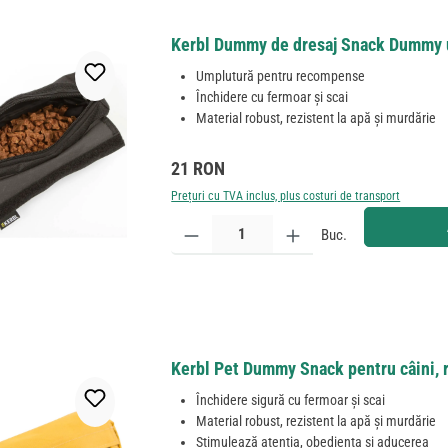
Kerbl Dummy de dresaj Snack Dummy um
Umplutură pentru recompense
Închidere cu fermoar și scai
Material robust, rezistent la apă și murdărie
Preț obișnuit:
21 RON
Prețuri cu TVA inclus, plus costuri de transport
Cantitate produs: Introduceți cantitatea dorită sau
Buc.
Kerbl Pet Dummy Snack pentru câini, r
Închidere sigură cu fermoar și scai
Material robust, rezistent la apă și murdărie
Stimulează atenția, obediența și aducerea