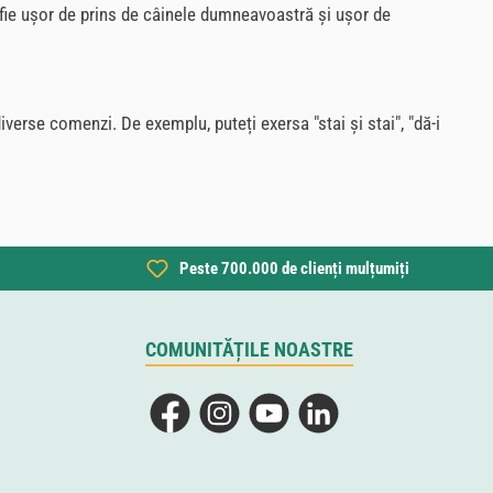
 fie ușor de prins de câinele dumneavoastră și ușor de
verse comenzi. De exemplu, puteți exersa "stai și stai", "dă-i
Peste 700.000 de clienți mulțumiți
COMUNITĂȚILE NOASTRE
Facebook
Instagram
YouTube
LinkedIn