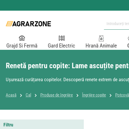
i la conținutul principal
Sari la căutare
Sari la navigarea principală
Grajd Si Fermă
Gard Electric
Hrană Animale
Renetă pentru copite: Lame ascuțite pent
Ușurează curățarea copitelor. Descoperă renete extrem de ascuțite
Acasă
Cal
Produse de îngrijire
Îngrijire copite
Potcovă
Filtru