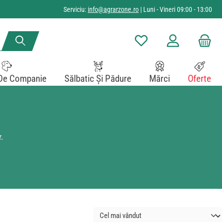
Serviciu:
info@agrarzone.ro
| Luni - Vineri 09:00 - 13:00
Aveți 0 articole din lista de
De Companie
Sălbatic Și Pădure
Mărci
Oferte
.