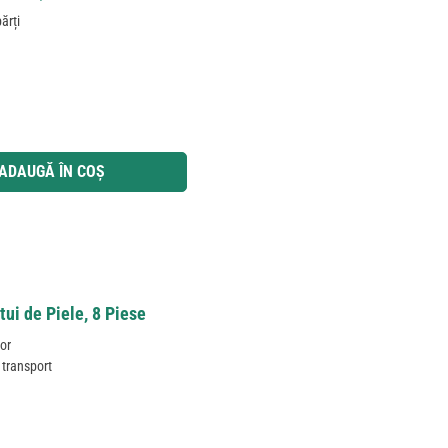
ărți
 utilizați butoanele pentru a mări sau micșora cantitatea.
ADAUGĂ ÎN COȘ
tui de Piele, 8 Piese
lor
 transport