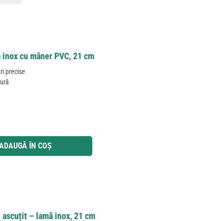
ă inox cu mâner PVC, 21 cm
ri precise
gură
 utilizați butoanele pentru a mări sau micșora cantitatea.
ADAUGĂ ÎN COȘ
 ascuțit – lamă inox, 21 cm