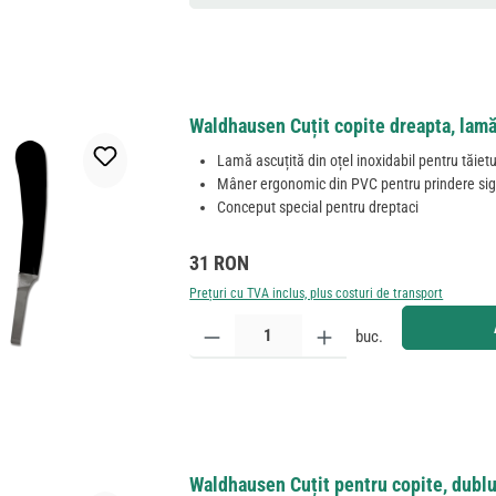
Waldhausen Cuțit copite dreapta, lam
Lamă ascuțită din oțel inoxidabil pentru tăietu
Mâner ergonomic din PVC pentru prindere si
Conceput special pentru dreptaci
Preț obișnuit:
31 RON
Prețuri cu TVA inclus, plus costuri de transport
Cantitate produs: Introduceți cantitatea dorită sau
buc.
Waldhausen Cuțit pentru copite, dublu