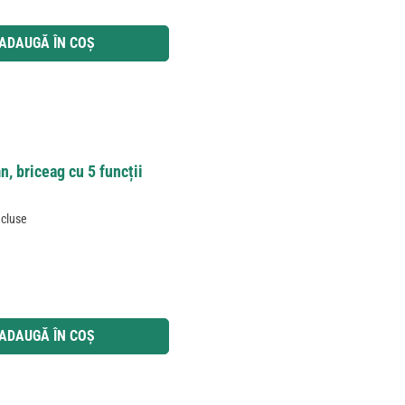
 utilizați butoanele pentru a mări sau micșora cantitatea.
ADAUGĂ ÎN COȘ
n, briceag cu 5 funcții
ncluse
 utilizați butoanele pentru a mări sau micșora cantitatea.
ADAUGĂ ÎN COȘ