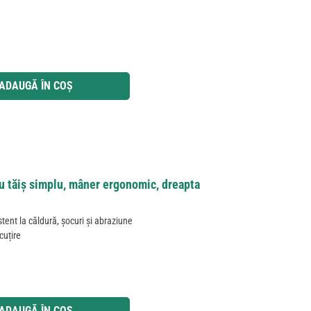
 utilizați butoanele pentru a mări sau micșora cantitatea.
ADAUGĂ ÎN COȘ
u tăiș simplu, mâner ergonomic, dreapta
tent la căldură, șocuri și abraziune
scuțire
 utilizați butoanele pentru a mări sau micșora cantitatea.
ADAUGĂ ÎN COȘ