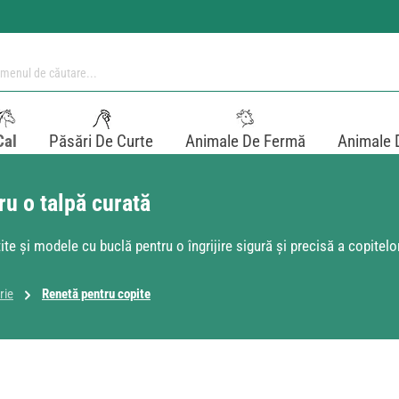
Cal
Păsări De Curte
Animale De Fermă
Animale 
ru o talpă curată
 și modele cu buclă pentru o îngrijire sigură și precisă a copitelor
rie
Renetă pentru copite