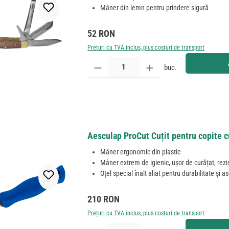
Mâner din lemn pentru prindere sigură
Preț obișnuit:
52 RON
Prețuri cu TVA inclus, plus costuri de transport
Cantitate produs: Introduceți cantitatea dorită sau
buc.
Aesculap ProCut Cuțit pentru copite c
Mâner ergonomic din plastic
Mâner extrem de igienic, ușor de curățat, rezis
Oțel special înalt aliat pentru durabilitate și a
Preț obișnuit:
210 RON
Prețuri cu TVA inclus, plus costuri de transport
Cantitate produs: Introduceți cantitatea dorită sau