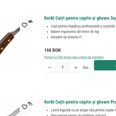
Kerbl Cuțit pentru copite și gheare Sup
Cuțit pentru îngrijirea profesională a copitelor
Mâner ergonomic din lemn de fag
Ascuțire tip bisturiu 0°
Preț obișnuit:
168 RON
Prețuri cu TVA inclus, plus costuri de transport
Cantitate produs: Introduceți cantitatea dorită sau
buc.
Kerbl Cuțit pentru copite și gheare Pr
Lamă îngustă cu un singur tăiș pentru copite 
Oțel special pentru durabilitate ridicată