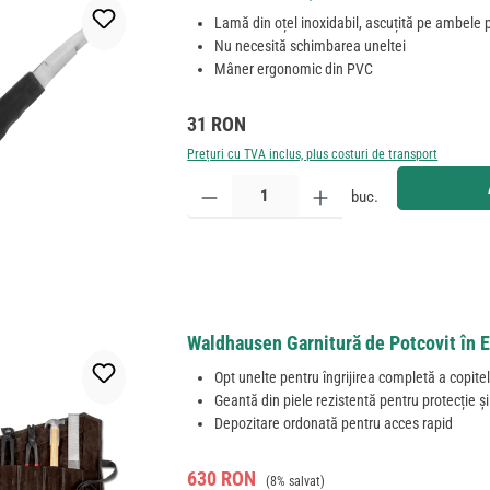
Lamă din oțel inoxidabil, ascuțită pe ambele p
Nu necesită schimbarea uneltei
Mâner ergonomic din PVC
Preț obișnuit:
31 RON
Prețuri cu TVA inclus, plus costuri de transport
Cantitate produs: Introduceți cantitatea dorită sau
buc.
Waldhausen Garnitură de Potcovit în E
Opt unelte pentru îngrijirea completă a copite
Geantă din piele rezistentă pentru protecție și
Depozitare ordonată pentru acces rapid
Preț de vânzare:
Preț obișnuit:
630 RON
(8% salvat)