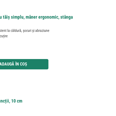
u tăiș simplu, mâner ergonomic, stânga
tent la căldură, șocuri și abraziune
scuțire
 utilizați butoanele pentru a mări sau micșora cantitatea.
ADAUGĂ ÎN COȘ
uncții, 10 cm