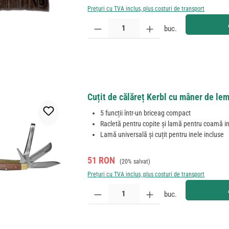
Prețuri cu TVA inclus, plus costuri de transport
Cantitate produs: Introduceți cantitatea dorită sau
buc.
Cuțit de călăreț Kerbl cu mâner de lem
5 funcții într-un briceag compact
Racletă pentru copite și lamă pentru coamă i
Lamă universală și cuțit pentru inele incluse
Preț de vânzare:
Preț obișnuit:
51 RON
(20% salvat)
Prețuri cu TVA inclus, plus costuri de transport
Cantitate produs: Introduceți cantitatea dorită sau
buc.