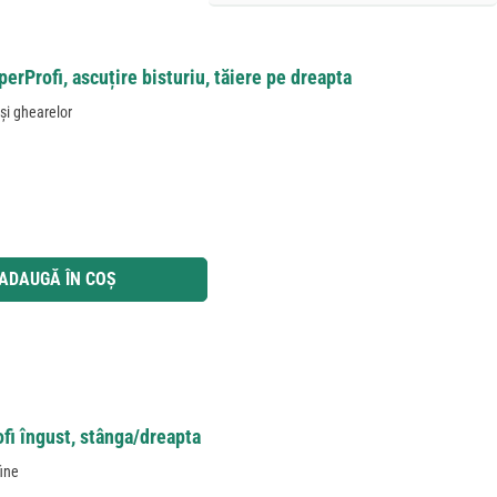
erProfi, ascuțire bisturiu, tăiere pe dreapta
 și ghearelor
 utilizați butoanele pentru a mări sau micșora cantitatea.
ADAUGĂ ÎN COȘ
ofi îngust, stânga/dreapta
fine