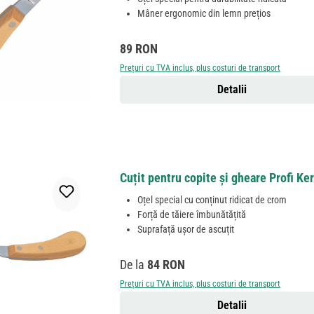
Mâner ergonomic din lemn prețios
Preț obișnuit:
89 RON
Prețuri cu TVA inclus, plus costuri de transport
Detalii
Cuțit pentru copite și gheare Profi Ke
Oțel special cu conținut ridicat de crom
Forță de tăiere îmbunătățită
Suprafață ușor de ascuțit
Preț obișnuit:
De la
84 RON
Prețuri cu TVA inclus, plus costuri de transport
Detalii