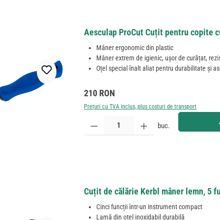
Aesculap ProCut Cuțit pentru copite c
Mâner ergonomic din plastic
Mâner extrem de igienic, ușor de curățat, rezis
Oțel special înalt aliat pentru durabilitate și a
Preț obișnuit:
210 RON
Prețuri cu TVA inclus, plus costuri de transport
Cantitate produs: Introduceți cantitatea dorită sau
buc.
Cuțit de călărie Kerbl mâner lemn, 5 f
Cinci funcții într-un instrument compact
Lamă din oțel inoxidabil durabilă