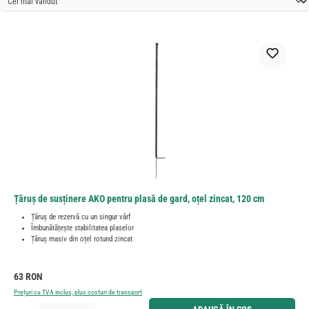
Țăruș de susținere AKO pentru plasă de gard, oțel zincat, 120 cm
Țăruș de rezervă cu un singur vârf
Îmbunătățește stabilitatea plaselor
Țăruș masiv din oțel rotund zincat
Preț obișnuit:
63 RON
Prețuri cu TVA inclus, plus costuri de transport
Cantitate produs: Introduceți cantitatea dorită sau utilizați butoanele pentru a mări sau micșora cant