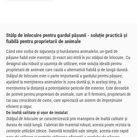
Stâlp de înlocuire pentru gardul pășunii - soluție practică și
fiabilă pentru proprietarii de animale
Când vine vorba de siguranța și bunăstarea animalelor, un gard de
pășune fiabil este esențial. Și exact aici intră în joc stâlpul de înlocuire. Cu
designul său robust și ușurința de utilizare, este soluția ideală pentru
proprietarii de animale care caută o alternativă fiabilă și de lungă durată.
Stâlpul de înlocuire este o parte importantă a gardului pentru pășune,
ajutând la menținerea animalelor în zona dorită și, în același timp, la
menținerea la distanță a potențialelor pericole din exterior. Este deosebit
de potrivit pentru proprietarii de animale, cum ar fi fermierii, proprietarii de
cai sau crescătorii de ovine, care apreciază un sistem de împrejmuire
eficient și sigur.
De înaltă calitate și ușor de instalat
Stâlpul de înlocuire se caracterizează prin manopera de înaltă calitate și
durata de viață lungă. Fabricat din material robust, acesta poate rezista la
cerințele utilizării zilnice. Datorită instalării sale simple, acesta este rapid
gata de utilizare și permite utilizarea eficientă a gardului de pășune.