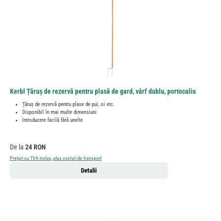
Kerbl Țăruș de rezervă pentru plasă de gard, vârf dublu, portocaliu
Țăruș de rezervă pentru plase de pui, oi etc.
Disponibil în mai multe dimensiuni
Introducere facilă fără unelte
Preț obișnuit:
De la
24 RON
Prețuri cu TVA inclus, plus costuri de transport
Detalii