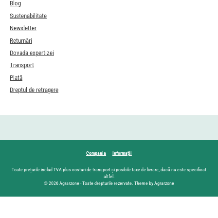
Blog
Sustenabilitate
Newsletter
Returnări
Dovada expertizei
Transport
Plată
Dreptul de retragere
Compania
Informații
Toate prețurile includ TVA plus
costuri de transport
și posibile taxe de livrare, dacă nu este specificat
altfel.
© 2026 Agrarzone - Toate drepturile rezervate. Theme by Agrarzone