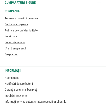
CUMPĂRĂTURI SIGURE
COMPANIA
Termeni și condiții generale
Certificate organice
Politica de confidențialitate
Imprimare
Locuri de muncă
IA și transparență
Despre noi
INFORMAȚII
Abonament
Notificări despre baterii
Garanția celui mai bun preț
Întrebări frecvente
Informații privind autenticitatea recenziilor clienților