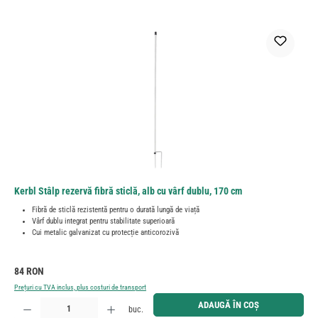
Kerbl Stâlp rezervă fibră sticlă, alb cu vârf dublu, 170 cm
Fibră de sticlă rezistentă pentru o durată lungă de viață
Vârf dublu integrat pentru stabilitate superioară
Cui metalic galvanizat cu protecție anticorozivă
Preț obișnuit:
84 RON
Prețuri cu TVA inclus, plus costuri de transport
Cantitate produs: Introduceți cantitatea dorită sau utilizați butoanele pentru a mări sau micșora cant
ADAUGĂ ÎN COȘ
buc.