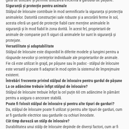
Siguranță și protecție pentru animale
Stâlpul de înlocuire contribuie în mod semnificativ la siguranța și protecția
animalelor. Datorită construcției sale robuste și a ancorării ferme în sol,
acesta oferă un gard de protecție fiabil care menține animalele în
siguranță și în mod fiabil în zona dorită. În acest fel, proprietarii de
animale de companie pot fi siguri că animalele lor sunt în siguranță și
protejate.
Versatilitate și adaptabilitate
Stâlpul de înlocuire este disponibil în diferite modele și lungimi pentru a
răspunde nevoilor și cerințelor individuale ale proprietarilor de animale.
Fie că este utilizat în grajd, pe pășune sau în padoc - stâlpul de înlocuire
este versatil și poate fi adaptat în mod optim la sistemul de împrejmuire
existent.
Întrebări frecvente privind stâlpul de înlocuire pentru gardul de pășune
La ce adâncime trebuie înfipt stâlpul de înlocuire?
Stâlpul de înlocuire trebuie înfipt la cel puțin 60 cm adâncime în pământ
pentru a asigura o ancorare stabilă.
Poate fi folosit stâlpul de înlocuire și pentru alte tipuri de garduri?
Da, stâlpul de înlocuire poate fi utilizat și pentru alte tipuri de garduri, cum
ar fi gardurile electrice sau gardurile cu ochiuri înnodate.
Cât timp durează un stâlp de înlocuire?
Durabilitatea unui stâlp de înlocuire depinde de diverși factori, cum ar fi