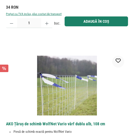
Preț obișnuit:
34 RON
Prețuri cu TVA inclus, plus costuri de transport
Cantitate produs: Introduceți cantitatea dorită sau utilizați butoanele pentru a mări sau micșora cant
ADAUGĂ ÎN COȘ
buc.
%
AKO Țăruș de schimb WolfNet Vario vârf dublu alb, 108 cm
Piesă de schimb exactă pentru WolfNet Vario