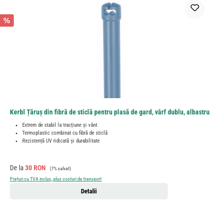
%
Kerbl Țăruș din fibră de sticlă pentru plasă de gard, vârf dublu, albastru
Extrem de stabil la tracțiune și vânt
Termoplastic combinat cu fibră de sticlă
Rezistență UV ridicată și durabilitate
Preț de vânzare:
Preț obișnuit:
De la
30 RON
(7% salvat)
Prețuri cu TVA inclus, plus costuri de transport
Detalii