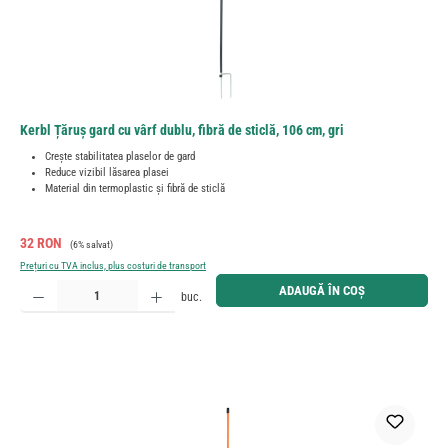
Kerbl Țăruș gard cu vârf dublu, fibră de sticlă, 106 cm, gri
Crește stabilitatea plaselor de gard
Reduce vizibil lăsarea plasei
Material din termoplastic și fibră de sticlă
Preț de vânzare:
Preț obișnuit:
32 RON
(6% salvat)
Prețuri cu TVA inclus, plus costuri de transport
Cantitate produs: Introduceți cantitatea dorită sau utilizați butoanele pentru a mări sau micșora cant
ADAUGĂ ÎN COȘ
buc.