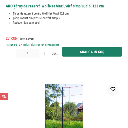
AKO Țăruș de rezervă WolfNet Maxi, vârf simplu, alb, 122 cm
Țăruș de rezervă pentru WolfNet Maxi 122 cm
Țăruș robust din plastic cu vârf simplu
Reduce lăsarea plasei
Preț de vânzare:
Preț obișnuit:
27 RON
(10% salvat)
Prețuri cu TVA inclus, plus costuri de transport
Cantitate produs: Introduceți cantitatea dorită sau utilizați butoanele pentru a mări sau micșora cant
ADAUGĂ ÎN COȘ
buc.
%