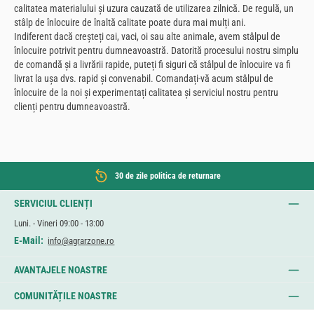
calitatea materialului și uzura cauzată de utilizarea zilnică. De regulă, un
stâlp de înlocuire de înaltă calitate poate dura mai mulți ani.
Indiferent dacă creșteți cai, vaci, oi sau alte animale, avem stâlpul de
înlocuire potrivit pentru dumneavoastră. Datorită procesului nostru simplu
de comandă și a livrării rapide, puteți fi siguri că stâlpul de înlocuire va fi
livrat la ușa dvs. rapid și convenabil. Comandați-vă acum stâlpul de
înlocuire de la noi și experimentați calitatea și serviciul nostru pentru
clienți pentru dumneavoastră.
30 de zile politica de returnare
SERVICIUL CLIENȚI
Luni. - Vineri 09:00 - 13:00
E-Mail:
info@agrarzone.ro
AVANTAJELE NOASTRE
COMUNITĂȚILE NOASTRE