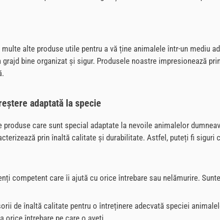
ri, multe alte produse utile pentru a vă ține animalele într-un mediu a
grajd bine organizat și sigur. Produsele noastre impresionează prin cal
ă.
reștere adaptată la specie
de produse care sunt special adaptate la nevoile animalelor dumneavo
erizează prin înaltă calitate și durabilitate. Astfel, puteți fi siguri
 clienți competent care îi ajută cu orice întrebare sau nelămurire. S
rii de înaltă calitate pentru o întreținere adecvată speciei animal
 orice întrebare pe care o aveți.