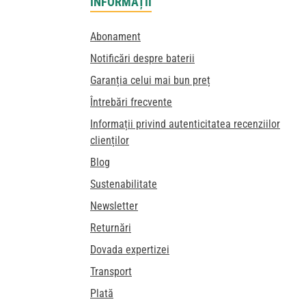
INFORMAȚII
Abonament
Notificări despre baterii
Garanția celui mai bun preț
Întrebări frecvente
Informații privind autenticitatea recenziilor
clienților
Blog
Sustenabilitate
Newsletter
Returnări
Dovada expertizei
Transport
Plată