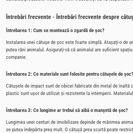
Întrebări frecvente - Întrebări frecvente despre cătu
Întrebarea 1: Cum se montează o zgardă de șoc?
Instalarea unei cătușe de șoc este foarte simplă. Atașați-o de un 
putea răni animalul. Asigurați-vă că animalul are suficient spaț
companie.
Întrebarea 2: Ce materiale sunt folosite pentru cătușele de șoc
Cătușele de impact sunt de obicei fabricate din metal de înaltă c
plastic sunt ușor de utilizat și rezistente la intemperii. Material
Întrebarea 3: Ce lungime ar trebui să aibă o manșetă de șoc?
Lungimea unei centuri de imobilizare depinde de mărimea animalul
se putea îndepărta prea mult. O cătușă prea scurtă poate restricț