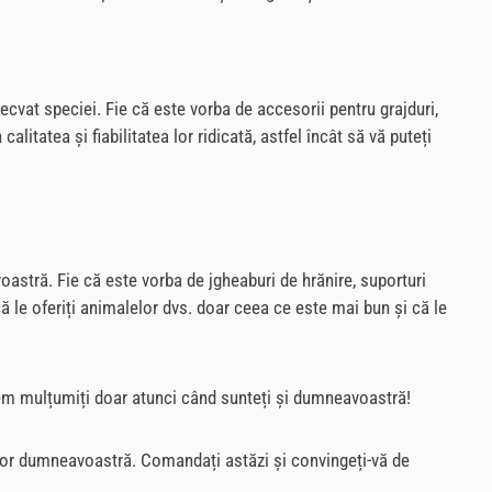
decvat speciei. Fie că este vorba de accesorii pentru grajduri,
itatea și fiabilitatea lor ridicată, astfel încât să vă puteți
astră. Fie că este vorba de jgheaburi de hrănire, suporturi
 că le oferiți animalelor dvs. doar ceea ce este mai bun și că le
untem mulțumiți doar atunci când sunteți și dumneavoastră!
elor dumneavoastră. Comandați astăzi și convingeți-vă de