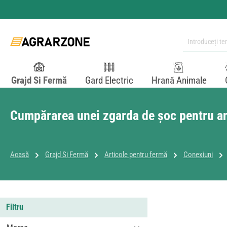
i la conținutul principal
Sari la căutare
Sari la navigarea principală
Grajd Si Fermă
Gard Electric
Hrană Animale
Cumpărarea unei zgarda de șoc pentru a
Acasă
Grajd Si Fermă
Articole pentru fermă
Conexiuni
Filtru