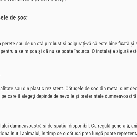
șele de șoc:
perete sau de un stâlp robust și asigurați-vă că este bine fixată și s
iu pentru a se mișca și că nu se poate încurca. O instalație sigură 
?
alitate sau din plastic rezistent. Cătușele de șoc din metal sunt deo
ul pe care îl alegeți depinde de nevoile și preferințele dumneavoastră
ui dumneavoastră și de spațiul disponibil. Ca regulă generală, anim
iona inutil animalul, în timp ce o cătușă prea lungă poate reprezent