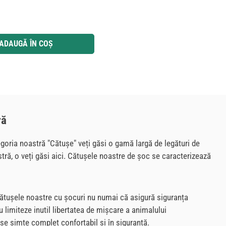
 utilizați butoanele pentru a mări sau micșora cantitatea.
ADAUGĂ ÎN COȘ
ră
goria noastră "Cătușe" veți găsi o gamă largă de legături de
tră, o veți găsi aici. Cătușele noastre de șoc se caracterizează
Cătușele noastre cu șocuri nu numai că asigură siguranța
 limiteze inutil libertatea de mișcare a animalului
se simte complet confortabil și în siguranță.