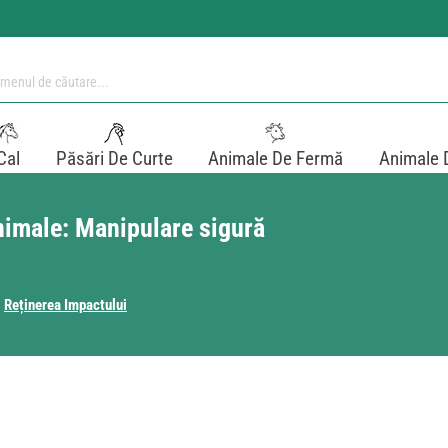
Cal
Păsări De Curte
Animale De Fermă
Animale 
nimale: Manipulare sigură
Reținerea Impactului