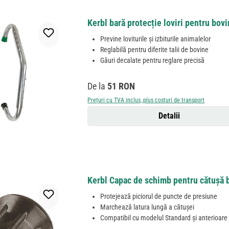
Kerbl bară protecție loviri pentru bovi
Previne loviturile și izbiturile animalelor
Reglabilă pentru diferite talii de bovine
Găuri decalate pentru reglare precisă
Preț obișnuit:
De la
51 RON
Prețuri cu TVA inclus, plus costuri de transport
Detalii
Kerbl Capac de schimb pentru cătușă 
Protejează piciorul de puncte de presiune
Marchează latura lungă a cătușei
Compatibil cu modelul Standard și anterioare