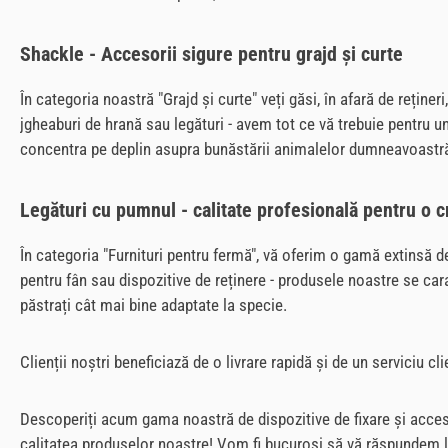
Shackle - Accesorii sigure pentru grajd și curte
În categoria noastră "Grajd și curte" veți găsi, în afară de reține
jgheaburi de hrană sau legături - avem tot ce vă trebuie pentru un 
concentra pe deplin asupra bunăstării animalelor dumneavoastr
Legături cu pumnul - calitate profesională pentru o c
În categoria "Furnituri pentru fermă", vă oferim o gamă extinsă 
pentru fân sau dispozitive de reținere - produsele noastre se caract
păstrați cât mai bine adaptate la specie.
Clienții noștri beneficiază de o livrare rapidă și de un serviciu
Descoperiți acum gama noastră de dispozitive de fixare și acceso
calitatea produselor noastre! Vom fi bucuroși să vă răspundem la