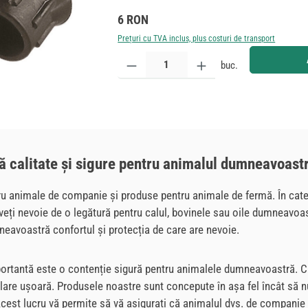
Preț obișnuit:
6 RON
Prețuri cu TVA inclus, plus costuri de transport
Cantitate produs: Introduceți cantitatea dorită sau
buc.
ltă calitate și sigure pentru animalul dumneavoast
tru animale de companie și produse pentru animale de fermă. În cate
veți nevoie de o legătură pentru calul, bovinele sau oile dumneavoas
umneavoastră confortul și protecția de care are nevoie.
importantă este o contenție sigură pentru animalele dumneavoastră. 
lare ușoară. Produsele noastre sunt concepute în așa fel încât să nu
Acest lucru vă permite să vă asigurați că animalul dvs. de companie 