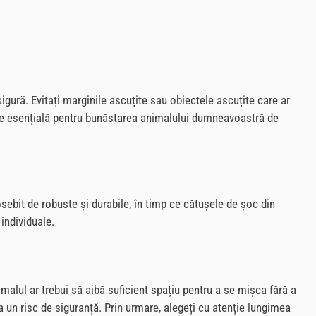
igură. Evitați marginile ascuțite sau obiectele ascuțite care ar
este esențială pentru bunăstarea animalului dumneavoastră de
sebit de robuste și durabile, în timp ce cătușele de șoc din
 individuale.
alul ar trebui să aibă suficient spațiu pentru a se mișca fără a
a un risc de siguranță. Prin urmare, alegeți cu atenție lungimea