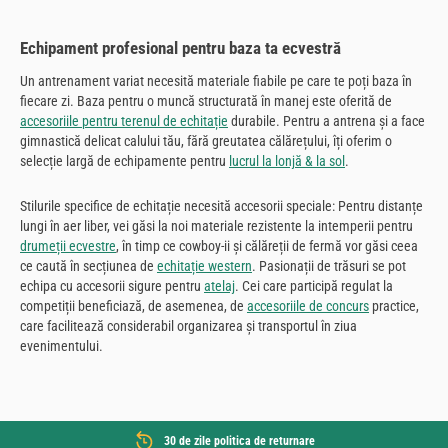
Echipament profesional pentru baza ta ecvestră
Un antrenament variat necesită materiale fiabile pe care te poți baza în
fiecare zi. Baza pentru o muncă structurată în manej este oferită de
accesoriile pentru terenul de echitație
durabile. Pentru a antrena și a face
gimnastică delicat calului tău, fără greutatea călărețului, îți oferim o
selecție largă de echipamente pentru
lucrul la lonjă & la sol
.
Stilurile specifice de echitație necesită accesorii speciale: Pentru distanțe
lungi în aer liber, vei găsi la noi materiale rezistente la intemperii pentru
drumeții ecvestre
, în timp ce cowboy-ii și călăreții de fermă vor găsi ceea
ce caută în secțiunea de
echitație western
. Pasionații de trăsuri se pot
echipa cu accesorii sigure pentru
atelaj
. Cei care participă regulat la
competiții beneficiază, de asemenea, de
accesoriile de concurs
practice,
care facilitează considerabil organizarea și transportul în ziua
evenimentului.
30 de zile politica de returnare