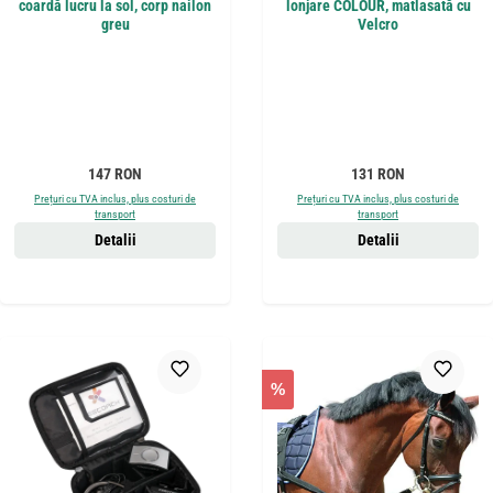
coardă lucru la sol, corp nailon
lonjare COLOUR, matlasată cu
greu
Velcro
Preț obișnuit:
Preț obișnuit:
147 RON
131 RON
Prețuri cu TVA inclus, plus costuri de
Prețuri cu TVA inclus, plus costuri de
transport
transport
Detalii
Detalii
%