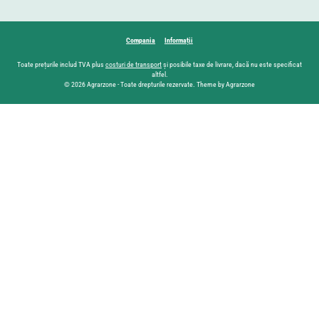
Compania
Informații
Toate prețurile includ TVA plus
costuri de transport
și posibile taxe de livrare, dacă nu este specificat
altfel.
© 2026 Agrarzone - Toate drepturile rezervate. Theme by Agrarzone