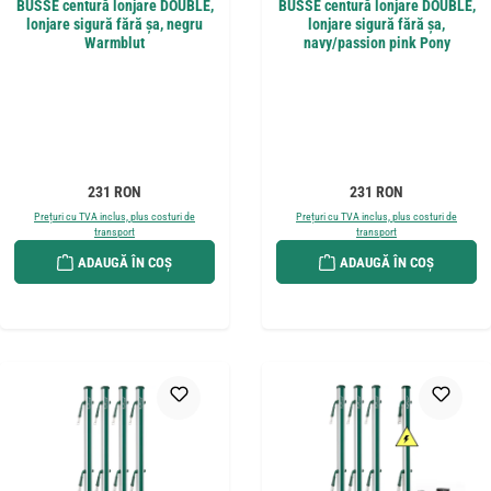
BUSSE centură lonjare DOUBLE,
BUSSE centură lonjare DOUBLE,
lonjare sigură fără șa, negru
lonjare sigură fără șa,
Warmblut
navy/passion pink Pony
Preț obișnuit:
Preț obișnuit:
231 RON
231 RON
Prețuri cu TVA inclus, plus costuri de
Prețuri cu TVA inclus, plus costuri de
transport
transport
ADAUGĂ ÎN COȘ
ADAUGĂ ÎN COȘ