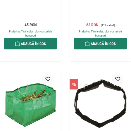
Preț obișnuit:
Preț de vânzare:
Preț obișnuit:
45 RON
63 RON
(12% salvat)
Prețuri cu TVA inclus, plus costuri de
Prețuri cu TVA inclus, plus costuri de
transport
transport
ADAUGĂ ÎN COȘ
ADAUGĂ ÎN COȘ
%