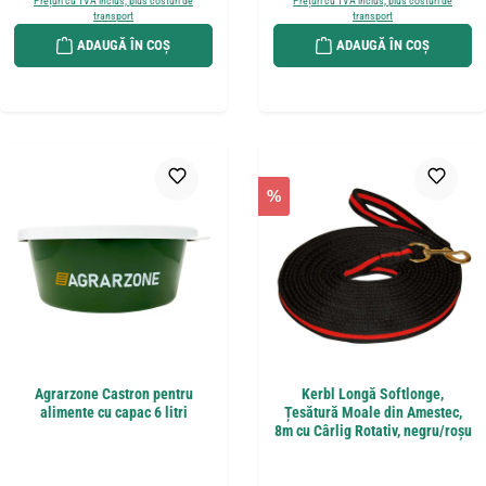
Prețuri cu TVA inclus, plus costuri de
Prețuri cu TVA inclus, plus costuri de
transport
transport
ADAUGĂ ÎN COȘ
ADAUGĂ ÎN COȘ
%
Agrarzone Castron pentru
Kerbl Longă Softlonge,
alimente cu capac 6 litri
Țesătură Moale din Amestec,
8m cu Cârlig Rotativ, negru/roșu