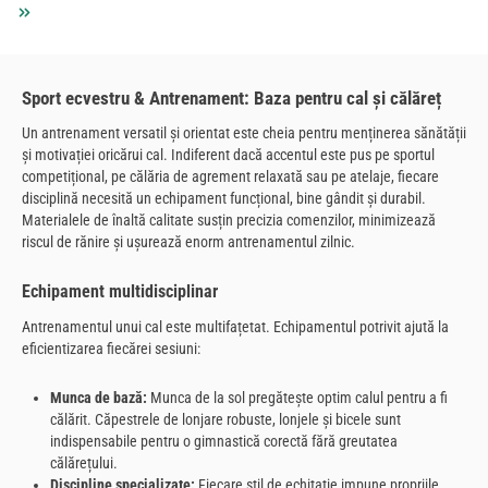
Sport ecvestru & Antrenament: Baza pentru cal și călăreț
Un antrenament versatil și orientat este cheia pentru menținerea sănătății
și motivației oricărui cal. Indiferent dacă accentul este pus pe sportul
competițional, pe călăria de agrement relaxată sau pe atelaje, fiecare
disciplină necesită un echipament funcțional, bine gândit și durabil.
Materialele de înaltă calitate susțin precizia comenzilor, minimizează
riscul de rănire și ușurează enorm antrenamentul zilnic.
Echipament multidisciplinar
Antrenamentul unui cal este multifațetat. Echipamentul potrivit ajută la
eficientizarea fiecărei sesiuni:
Munca de bază:
Munca de la sol pregătește optim calul pentru a fi
călărit. Căpestrele de lonjare robuste, lonjele și bicele sunt
indispensabile pentru o gimnastică corectă fără greutatea
călărețului.
Discipline specializate:
Fiecare stil de echitație impune propriile