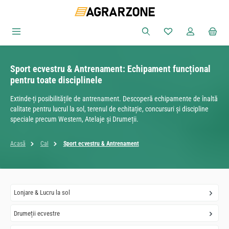
Sari la conținutul principal
Aveți 0 articole din
Sport ecvestru & Antrenament: Echipament funcțional
pentru toate disciplinele
Extinde-ți posibilitățile de antrenament. Descoperă echipamente de înaltă
calitate pentru lucrul la sol, terenul de echitație, concursuri și discipline
speciale precum Western, Atelaje și Drumeții.
Acasă
Cal
Sport ecvestru & Antrenament
Lonjare & Lucru la sol
Drumeții ecvestre