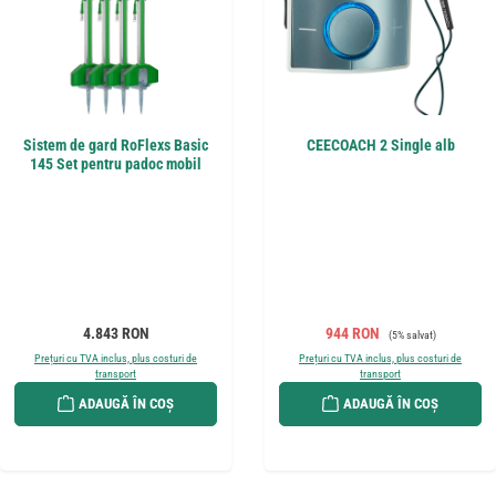
Sistem de gard RoFlexs Basic
CEECOACH 2 Single alb
145 Set pentru padoc mobil
Preț obișnuit:
Preț de vânzare:
Preț obișnuit:
4.843 RON
944 RON
(5% salvat)
Prețuri cu TVA inclus, plus costuri de
Prețuri cu TVA inclus, plus costuri de
transport
transport
ADAUGĂ ÎN COȘ
ADAUGĂ ÎN COȘ