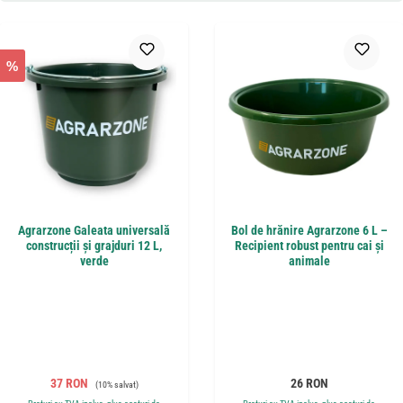
%
Agrarzone Galeata universală
Bol de hrănire Agrarzone 6 L –
construcții și grajduri 12 L,
Recipient robust pentru cai și
verde
animale
Preț de vânzare:
Preț obișnuit:
Preț obișnuit:
37 RON
26 RON
(10% salvat)