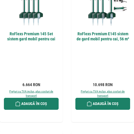
RoFlexs Premium 145 Set
RoFlexs Premium E145 sistem
sistem gard mobil pentru cai
de gard mobil pentru cai, 56 m²
Preț obișnuit:
Preț obișnuit:
6.664 RON
10.698 RON
Prețuri cu TVA inclus, plus costuri de
Prețuri cu TVA inclus, plus costuri de
transport
transport
ADAUGĂ ÎN COȘ
ADAUGĂ ÎN COȘ