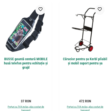
BUSSE geantă centură MOBILE
Cărucior pentru șa Kerbl pliabil
husă telefon pentru echitație și
și mobil suport pentru șa
grajd
Preț obișnuit:
Preț obișnuit:
37 RON
472 RON
Prețuri cu TVA inclus, plus costuri de
Prețuri cu TVA inclus, plus costuri de
transport
transport