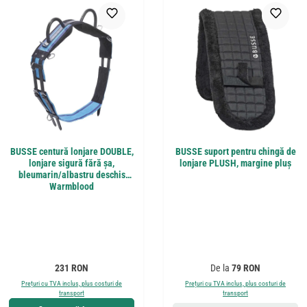
BUSSE centură lonjare DOUBLE,
BUSSE suport pentru chingă de
lonjare sigură fără șa,
lonjare PLUSH, margine pluș
bleumarin/albastru deschis
Warmblood
Preț obișnuit:
Preț obișnuit:
231 RON
De la
79 RON
Prețuri cu TVA inclus, plus costuri de
Prețuri cu TVA inclus, plus costuri de
transport
transport