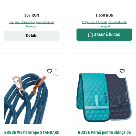
Preț obișnuit:
Preț obișnuit:
367 RON
1.658 RON
Prețuri cu TVA inclus, plus costuri de
Prețuri cu TVA inclus, plus costuri de
transport
transport
ADAUGĂ ÎN COȘ
Detalii
BUSSE Westernrope STANDARD
BUSSE Pernă pentru chingă de