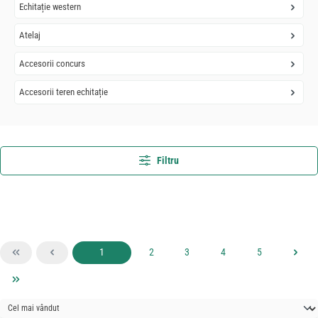
Echitație western
Atelaj
Accesorii concurs
Accesorii teren echitație
Filtru
Pagina
Pagina
Pagina
Pagina
Pagina
1
2
3
4
5