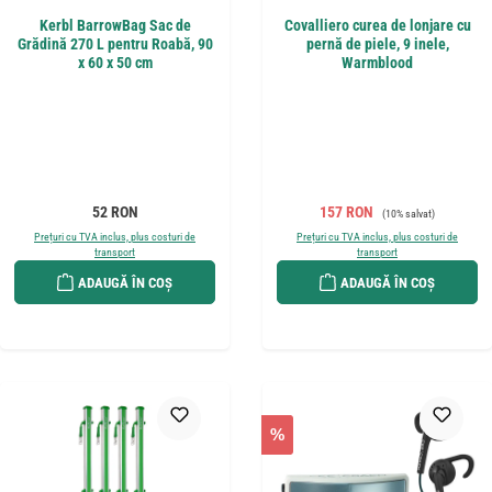
Kerbl BarrowBag Sac de
Covalliero curea de lonjare cu
Grădină 270 L pentru Roabă, 90
pernă de piele, 9 inele,
x 60 x 50 cm
Warmblood
Preț obișnuit:
Preț de vânzare:
Preț obișnuit:
52 RON
157 RON
(10% salvat)
Prețuri cu TVA inclus, plus costuri de
Prețuri cu TVA inclus, plus costuri de
transport
transport
ADAUGĂ ÎN COȘ
ADAUGĂ ÎN COȘ
%