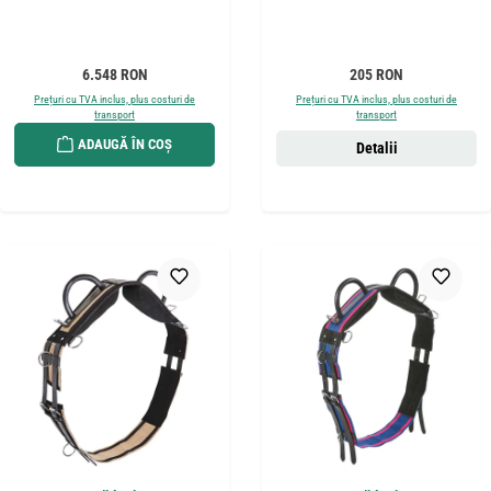
Preț obișnuit:
Preț obișnuit:
6.548 RON
205 RON
Prețuri cu TVA inclus, plus costuri de
Prețuri cu TVA inclus, plus costuri de
transport
transport
ADAUGĂ ÎN COȘ
Detalii