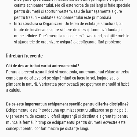
cerințe echipamentului. Fie că este vorba de șei largi și frâie speciale
pentru drumeții și sporturi western, sau de harnașamente sigure
pentru trăsuri – calitatea echipamentului este primordială.
Infrastructură și Organizare:
Un teren de echitație structurat, cu
trepte de încălecare sigure și litere de dresaj, formează fundația
muncii zilnice. Dacă mergi la un concurs în weekend, soluțiile mobile
și ajutoarele de organizare asigură o desfășurare fără probleme.
Întrebări frecvente
Cât de des ar trebui variat antrenamentul?
Pentru a preveni uzura fizică și monotonia, antrenamentul călare ar trebui
completat de câteva ori pe săptămână cu lucru la sol, lonjare sau o
plimbare în natură. Varietatea promovează prospețimea mentală și fizică
a calului.
De ce este important un echipament specific pentru diferite discipline?
Echipamentul este întotdeauna optimizat pentru utilizarea sa principală.
O șa western, de exemplu, oferă siguranță și distribuție a greutății pentru
munca la fermă, în timp ce echipamentul pentru drumeții ecvestre este
conceput pentru confort maxim pe distanțe lungi.