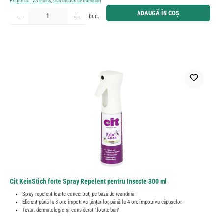
Prețuri cu TVA inclus, plus costuri de transport
Cantitate produs: Introduceți cantitatea dorită sau utilizați butoanele pentru a mări sau micșora cant
ADAUGĂ ÎN COȘ
buc.
Cit KeinStich forte Spray Repelent pentru Insecte 300 ml
Spray repelent foarte concentrat, pe bază de icaridină
Eficient până la 8 ore împotriva țânțarilor, până la 4 ore împotriva căpușelor
Testat dermatologic și considerat "foarte bun"