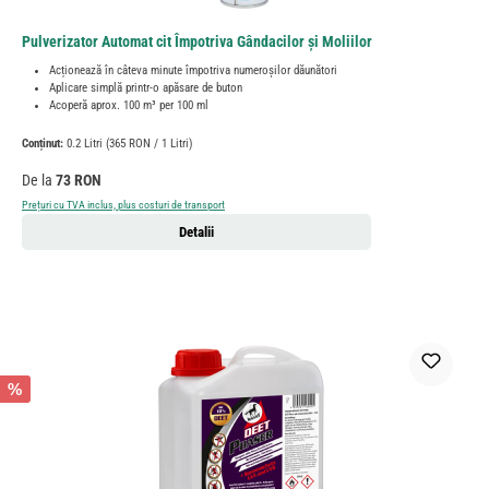
Pulverizator Automat cit Împotriva Gândacilor și Moliilor
Acționează în câteva minute împotriva numeroșilor dăunători
Aplicare simplă printr-o apăsare de buton
Acoperă aprox. 100 m³ per 100 ml
Conținut:
0.2 Litri
(365 RON / 1 Litri)
Preț obișnuit:
De la
73 RON
Prețuri cu TVA inclus, plus costuri de transport
Detalii
%