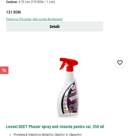
Conținut:
0.75 Litri
(175 RON / 1 Litri)
Preț obișnuit:
131 RON
Prețuri cu TVA inclus, plus costuri de transport
Detalii
%
Leovet DEET Phaser spray anti-insecte pentru cai, 550 ml
Protejează împotriva țânțarilor, tăunilor și căpușelor