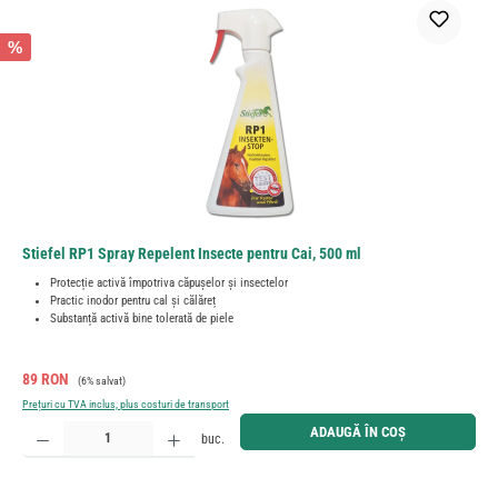
%
Stiefel RP1 Spray Repelent Insecte pentru Cai, 500 ml
Protecție activă împotriva căpușelor și insectelor
Practic inodor pentru cal și călăreț
Substanță activă bine tolerată de piele
Preț de vânzare:
Preț obișnuit:
89 RON
(6% salvat)
Prețuri cu TVA inclus, plus costuri de transport
Cantitate produs: Introduceți cantitatea dorită sau utilizați butoanele pentru a mări sau micșora cant
ADAUGĂ ÎN COȘ
buc.