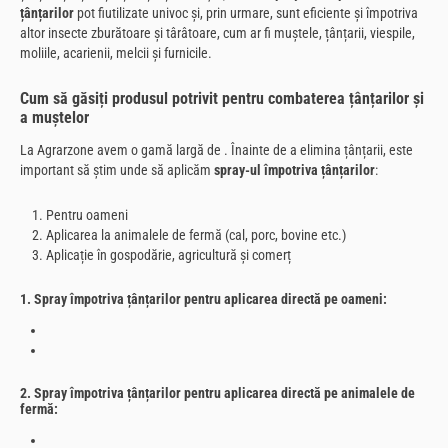
țânțarilor
pot fi
utilizate univoc și, prin urmare, sunt eficiente și împotriva
altor insecte zburătoare și târâtoare, cum ar fi muștele, țânțarii, viespile,
moliile, acarienii, melcii și furnicile.
Cum să găsiți produsul potrivit pentru combaterea țânțarilor și
a muștelor
La Agrarzone avem o gamă largă de
. Înainte de a elimina țânțarii, este
important să știm unde să aplicăm
spray-ul împotriva țânțarilor
:
Pentru oameni
Aplicarea la animalele de fermă (cal, porc, bovine etc.)
Aplicație în gospodărie, agricultură și comerț
1. Spray împotriva țânțarilor pentru aplicarea directă pe oameni:
2. Spray împotriva țânțarilor pentru aplicarea directă pe animalele de
fermă: