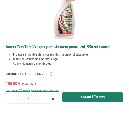
leovet Tam Tam Vet spray anti-insecte pentru cai, 550 ml natural
Protecție împotriva țânțarilor, tăunilor, muștelor și căpușelor
Durată de acțiune de 4 ori mai lungă
Cu ulei de geraniu și citriodora
Conținut:
0.55 Litri
(191 RON / 1 Litri)
Preț de vânzare:
Preț obișnuit:
105 RON
(15% salvat)
Prețuri cu TVA inclus, plus costuri de transport
Cantitate produs: Introduceți cantitatea dorită sau utilizați butoanele pentru a mări sau micșora cant
ADAUGĂ ÎN COȘ
buc.