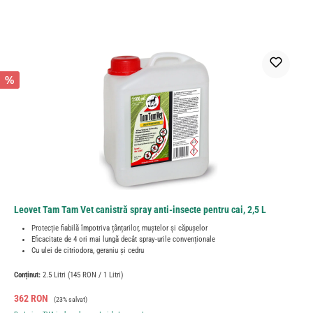
%
Leovet Tam Tam Vet canistră spray anti-insecte pentru cai, 2,5 L
Protecție fiabilă împotriva țânțarilor, muștelor și căpușelor
Eficacitate de 4 ori mai lungă decât spray-urile convenționale
Cu ulei de citriodora, geraniu și cedru
Conținut:
2.5 Litri
(145 RON / 1 Litri)
Preț de vânzare:
Preț obișnuit:
362 RON
(23% salvat)