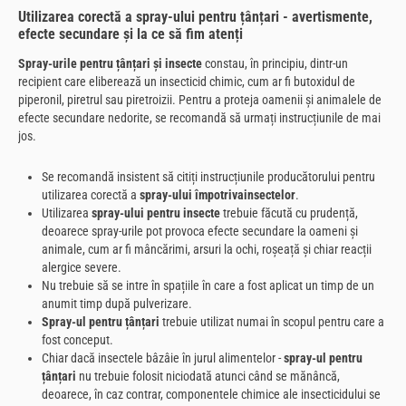
Utilizarea corectă a spray-ului pentru țânțari - avertismente,
efecte secundare și la ce să fim atenți
Spray-urile pentru țânțari și insecte
constau, în principiu, dintr-un
recipient care eliberează un insecticid chimic, cum ar fi butoxidul de
piperonil, piretrul sau piretroizii. Pentru a proteja oamenii și animalele de
efecte secundare nedorite, se recomandă să urmați instrucțiunile de mai
jos.
Se recomandă insistent să citiți instrucțiunile producătorului pentru
utilizarea corectă a
spray-ului împotriva
insectelor
.
Utilizarea
spray-ului pentru insecte
trebuie făcută cu prudență,
deoarece spray-urile pot provoca efecte secundare la oameni și
animale, cum ar fi mâncărimi, arsuri la ochi, roșeață și chiar reacții
alergice severe.
Nu trebuie să se intre în spațiile în care a fost aplicat un
timp de un
anumit timp după pulverizare.
Spray-ul pentru țânțari
trebuie utilizat numai în scopul pentru care a
fost conceput.
Chiar dacă insectele bâzâie în jurul alimentelor -
spray-ul pentru
țânțari
nu trebuie folosit niciodată atunci când se mănâncă,
deoarece, în caz contrar, componentele chimice ale insecticidului se