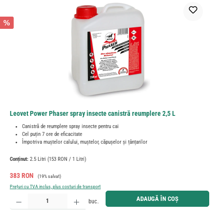
%
Leovet Power Phaser spray insecte canistră reumplere 2,5 L
Canistră de reumplere spray insecte pentru cai
Cel puțin 7 ore de eficacitate
Împotriva muștelor calului, muștelor, căpușelor și țânțarilor
Conținut:
2.5 Litri
(153 RON / 1 Litri)
Preț de vânzare:
Preț obișnuit:
383 RON
(19% salvat)
Prețuri cu TVA inclus, plus costuri de transport
Cantitate produs: Introduceți cantitatea dorită sau utilizați butoanele pentru a mări sau micșora cant
ADAUGĂ ÎN COȘ
buc.