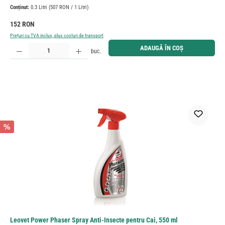
Conținut:
0.3 Litri
(507 RON / 1 Litri)
Preț obișnuit:
152 RON
Prețuri cu TVA inclus, plus costuri de transport
Cantitate produs: Introduceți cantitatea dorită sau utilizați butoanele pentru a mări sau micșora cant
ADAUGĂ ÎN COȘ
buc.
%
Leovet Power Phaser Spray Anti-Insecte pentru Cai, 550 ml