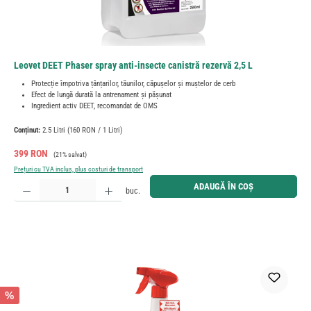
Leovet DEET Phaser spray anti-insecte canistră rezervă 2,5 L
Protecție împotriva țânțarilor, tăunilor, căpușelor și muștelor de cerb
Efect de lungă durată la antrenament și pășunat
Ingredient activ DEET, recomandat de OMS
Conținut:
2.5 Litri
(160 RON / 1 Litri)
Preț de vânzare:
Preț obișnuit:
399 RON
(21% salvat)
Prețuri cu TVA inclus, plus costuri de transport
Cantitate produs: Introduceți cantitatea dorită sau utilizați butoanele pentru a mări sau micșora cant
ADAUGĂ ÎN COȘ
buc.
%