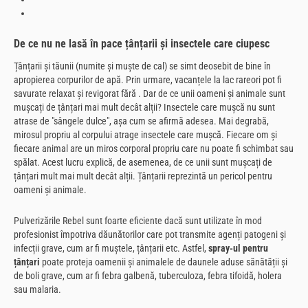
De ce nu ne lasă în pace țânțarii și insectele care ciupesc
Țânțarii și tăunii (numite și muște de cal) se simt deosebit de bine în
apropierea corpurilor de apă. Prin urmare, vacanțele la lac rareori pot fi
savurate relaxat și revigorat fără
. Dar de ce unii oameni și animale sunt
mușcați de țânțari mai mult decât alții? Insectele care mușcă nu sunt
atrase de "sângele dulce", așa cum se afirmă adesea. Mai degrabă,
mirosul propriu al corpului atrage insectele care mușcă. Fiecare om și
fiecare animal are un miros corporal propriu care nu poate fi schimbat sau
spălat. Acest lucru explică, de asemenea, de ce unii sunt mușcați de
țânțari mult mai mult decât alții. Țânțarii reprezintă un pericol pentru
oameni și animale.
Pulverizările Rebel sunt foarte eficiente dacă sunt utilizate în mod
profesionist împotriva dăunătorilor care pot transmite agenți patogeni și
infecții grave, cum ar fi muștele, țânțarii etc. Astfel,
spray-ul pentru
țânțari
poate proteja oamenii și animalele de daunele aduse sănătății și
de boli grave, cum ar fi febra galbenă, tuberculoza, febra tifoidă, holera
sau malaria.