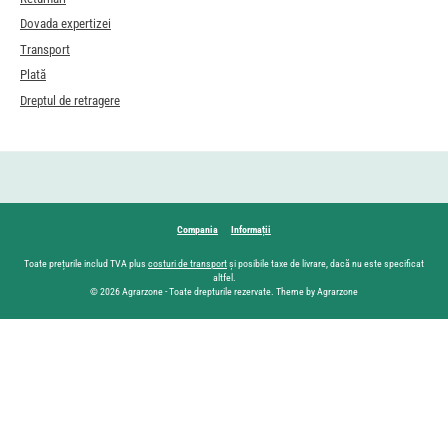
Dovada expertizei
Transport
Plată
Dreptul de retragere
Compania
Informații
Toate prețurile includ TVA plus
costuri de transport
și posibile taxe de livrare, dacă nu este specificat
altfel.
© 2026 Agrarzone - Toate drepturile rezervate. Theme by Agrarzone