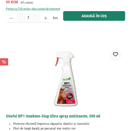
Preț de vânzare:
Preț obișnuit:
99 RON
(6% salvat)
Prețuri cu TVA inclus, plus costuri de transport
Cantitate produs: Introduceți cantitatea dorită sau utilizați butoanele pentru a mări sau micșora cant
ADAUGĂ ÎN COȘ
buc.
%
Stiefel RP1 Insekten-Stop Ultra spray antiinsecte, 500 ml
Protecție eficientă împotriva căpușelor, tăunilor și insectelor
Efect de lungă durată, pe parcursul mai multor ore