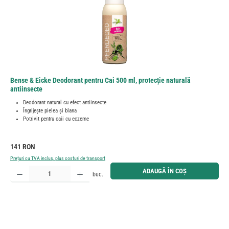
Bense & Eicke Deodorant pentru Cai 500 ml, protecție naturală
antiinsecte
Deodorant natural cu efect antiinsecte
Îngrijește pielea și blana
Potrivit pentru caii cu eczeme
Preț obișnuit:
141 RON
Prețuri cu TVA inclus, plus costuri de transport
Cantitate produs: Introduceți cantitatea dorită sau utilizați butoanele pentru a mări sau micșora cant
ADAUGĂ ÎN COȘ
buc.