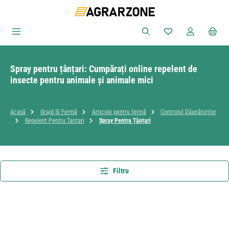
Sari la conținutul principal
Aveți 0 articole din
Spray pentru țânțari: Cumpărați online repelent de
insecte pentru animale și animale mici
Acasă
Grajd Si Fermă
Articole pentru fermă
Controlul Dăunătorilor
Repelent Pentru Tantari
Spray Pentru Țânțari
Filtru