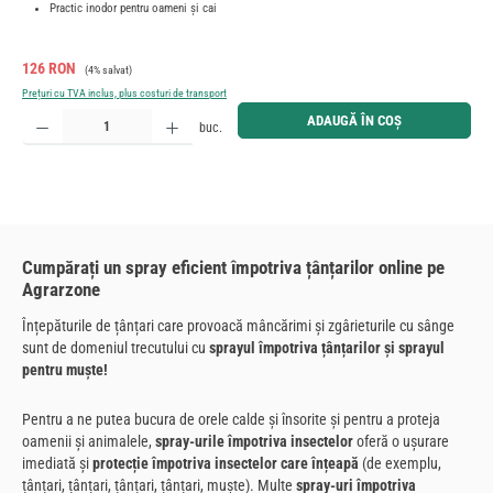
Practic inodor pentru oameni și cai
Preț de vânzare:
Preț obișnuit:
126 RON
(4% salvat)
Prețuri cu TVA inclus, plus costuri de transport
Cantitate produs: Introduceți cantitatea dorită sau utilizați butoanele pentru a mări sau micșora cant
ADAUGĂ ÎN COȘ
buc.
Cumpărați un spray eficient împotriva țânțarilor online pe
Agrarzone
Înțepăturile de țânțari care provoacă mâncărimi și zgârieturile cu sânge
sunt de domeniul trecutului cu
sprayul împotriva țânțarilor și
sprayul
pentru muște
!
Pentru a ne putea bucura de orele calde și însorite și pentru a proteja
oamenii și animalele,
spray-urile împotriva insectelor
oferă o ușurare
imediată și
protecție împotriva insectelor care înțeapă
(de exemplu,
țânțari, țânțari, țânțari, țânțari, muște). Multe
spray-uri împotriva