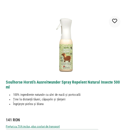
Soulhorse Horsti's Ausreitwunder Spray Repelent Natural Insecte 500
ml
100% ingrediente naturale cu ulei de nucă și portocală
Ține la distanță tăunii, căpușele și țânțarii
Îngrijește pielea și blana
Preț obișnuit:
141 RON
Prețuri cu TVA inclus, plus costuri de transport