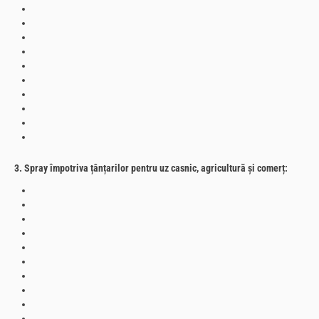
3. Spray împotriva țânțarilor pentru uz casnic, agricultură și comerț: