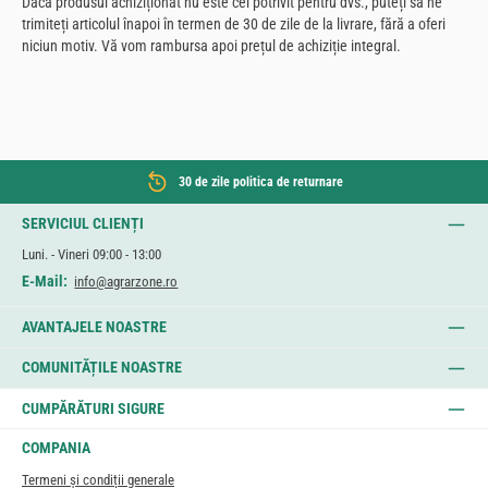
Dacă produsul achiziționat nu este cel potrivit pentru dvs., puteți să ne
trimiteți articolul înapoi în termen de 30 de zile de la livrare, fără a oferi
niciun motiv. Vă vom rambursa apoi prețul de achiziție integral.
30 de zile politica de returnare
SERVICIUL CLIENȚI
Luni. - Vineri 09:00 - 13:00
E-Mail:
info@agrarzone.ro
AVANTAJELE NOASTRE
COMUNITĂȚILE NOASTRE
CUMPĂRĂTURI SIGURE
COMPANIA
Termeni și condiții generale