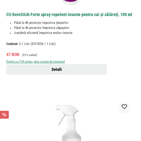
Cit KeinStich Forte spray repelent insecte pentru cai și călăreți, 100 ml
Până la 8h protecție împotriva țânțarilor
Până la 4h protecție împotriva căpușelor
Icaridină eficientă împotriva multor insecte
Conținut:
0.1 Litri
(470 RON / 1 Litri)
Preț de vânzare:
Preț obișnuit:
47 RON
(31% salvat)
Prețuri cu TVA inclus, plus costuri de transport
Detalii
%