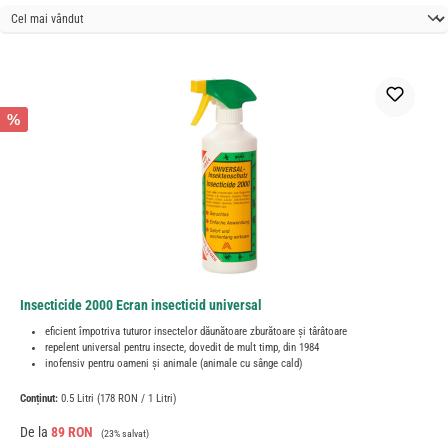
%
Insecticide 2000 Ecran insecticid universal
eficient împotriva tuturor insectelor dăunătoare zburătoare și târâtoare
repelent universal pentru insecte, dovedit de mult timp, din 1984
inofensiv pentru oameni și animale (animale cu sânge cald)
Conținut:
0.5 Litri
(178 RON / 1 Litri)
Preț de vânzare:
Preț obișnuit:
De la
89 RON
(23% salvat)