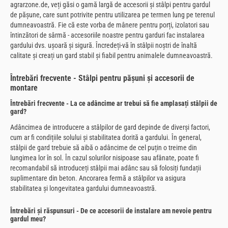
agrarzone.de, veți găsi o gamă largă de accesorii și stâlpi pentru gardul
de pășune, care sunt potrivite pentru utilizarea pe termen lung pe terenul
dumneavoastră. Fie că este vorba de mânere pentru porți, izolatori sau
întinzători de sârmă - accesoriile noastre pentru garduri fac instalarea
gardului dvs. ușoară și sigură. Încredeți-vă în stâlpii noștri de înaltă
calitate și creați un gard stabil și fiabil pentru animalele dumneavoastră.
Întrebări frecvente - Stâlpi pentru pășuni și accesorii de
montare
Întrebări frecvente - La ce adâncime ar trebui să fie amplasați stâlpii de
gard?
Adâncimea de introducere a stâlpilor de gard depinde de diverși factori,
cum ar fi condițiile solului și stabilitatea dorită a gardului. În general,
stâlpii de gard trebuie să aibă o adâncime de cel puțin o treime din
lungimea lor în sol. În cazul solurilor nisipoase sau afânate, poate fi
recomandabil să introduceți stâlpii mai adânc sau să folosiți fundații
suplimentare din beton. Ancorarea fermă a stâlpilor va asigura
stabilitatea și longevitatea gardului dumneavoastră.
Întrebări și răspunsuri - De ce accesorii de instalare am nevoie pentru
gardul meu?