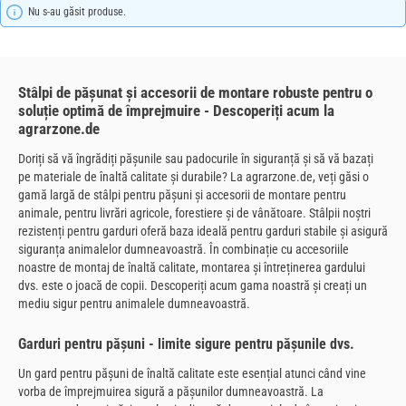
Nu s-au găsit produse.
Stâlpi de pășunat și accesorii de montare robuste pentru o
soluție optimă de împrejmuire - Descoperiți acum la
agrarzone.de
Doriți să vă îngrădiți pășunile sau padocurile în siguranță și să vă bazați
pe materiale de înaltă calitate și durabile? La agrarzone.de, veți găsi o
gamă largă de stâlpi pentru pășuni și accesorii de montare pentru
animale, pentru livrări agricole, forestiere și de vânătoare. Stâlpii noștri
rezistenți pentru garduri oferă baza ideală pentru garduri stabile și asigură
siguranța animalelor dumneavoastră. În combinație cu accesoriile
noastre de montaj de înaltă calitate, montarea și întreținerea gardului
dvs. este o joacă de copii. Descoperiți acum gama noastră și creați un
mediu sigur pentru animalele dumneavoastră.
Garduri pentru pășuni - limite sigure pentru pășunile dvs.
Un gard pentru pășuni de înaltă calitate este esențial atunci când vine
vorba de împrejmuirea sigură a pășunilor dumneavoastră. La