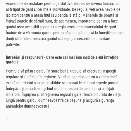
Accesoriile de instalare pentru gardul dvs. depind de diverși factori, cum
ar fi tipul de gard și cerințele individuale. De regulă, veți avea nevoie de
izolatori pentru a atașa firul sau banda la stâlp. Mânerele de poartă și
întinzătoarele de sârmă sunt, de asemenea, importante pentru a face
gardul ușor accesibil și pentru a regla tensiunea materialului de gard.
Înainte de a vă monta gardul pentru pășune, gândiți-vă la funcțiile pe care
doriți să le îndeplinească gardul și alegeți accesoriile de montare
potrivite.
Întrebări și răspunsuri - Care este cel mai bun mod de a-mi întreține
gardul?
Pentru a vă păstra gardul în stare bună, trebuie să efectuați inspecții
regulate și lucrări de întreținere. Verificați gardul pentru a vedea dacă
există deteriorări sau piese slăbite și reparați-le cât mai repede posibil.
Îndepărtați periodic mușchiul sau alte resturi de pe stâlpi și curățați
izolatorii. Îngrijirea și întreținerea regulată garantează o durată de viață
lungă pentru gardul dumneavoastră de pășune și asigură siguranța
animalelor dumneavoastră.
```