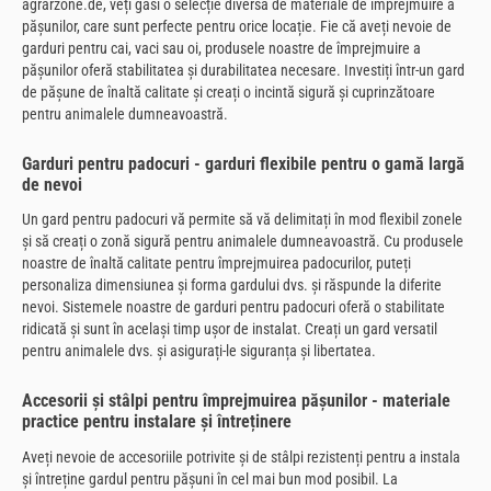
agrarzone.de, veți găsi o selecție diversă de materiale de împrejmuire a
pășunilor, care sunt perfecte pentru orice locație. Fie că aveți nevoie de
garduri pentru cai, vaci sau oi, produsele noastre de împrejmuire a
pășunilor oferă stabilitatea și durabilitatea necesare. Investiți într-un gard
de pășune de înaltă calitate și creați o incintă sigură și cuprinzătoare
pentru animalele dumneavoastră.
Garduri pentru padocuri - garduri flexibile pentru o gamă largă
de nevoi
Un gard pentru padocuri vă permite să vă delimitați în mod flexibil zonele
și să creați o zonă sigură pentru animalele dumneavoastră. Cu produsele
noastre de înaltă calitate pentru împrejmuirea padocurilor, puteți
personaliza dimensiunea și forma gardului dvs. și răspunde la diferite
nevoi. Sistemele noastre de garduri pentru padocuri oferă o stabilitate
ridicată și sunt în același timp ușor de instalat. Creați un gard versatil
pentru animalele dvs. și asigurați-le siguranța și libertatea.
Accesorii și stâlpi pentru împrejmuirea pășunilor - materiale
practice pentru instalare și întreținere
Aveți nevoie de accesoriile potrivite și de stâlpi rezistenți pentru a instala
și întreține gardul pentru pășuni în cel mai bun mod posibil. La