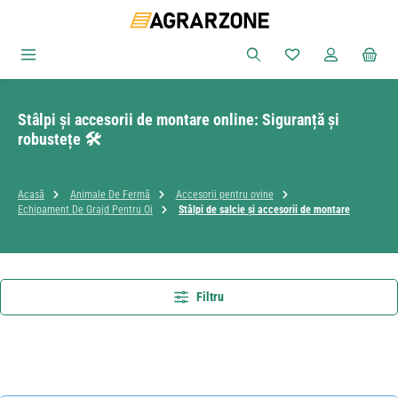
Sari la conținutul principal
Aveți 0 articole din
Stâlpi și accesorii de montare online: Siguranță și
robustețe 🛠️
Acasă
Animale De Fermă
Accesorii pentru ovine
Echipament De Grajd Pentru Oi
Stâlpi de salcie și accesorii de montare
Filtru