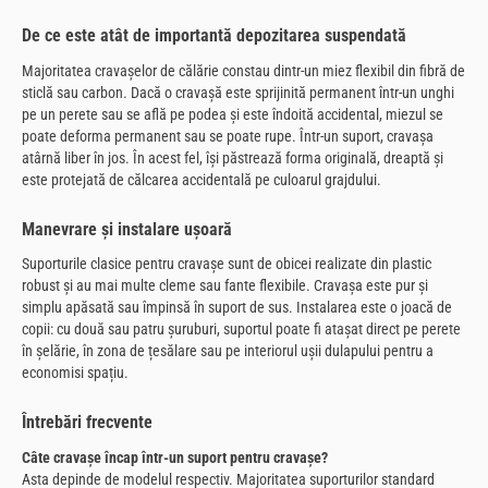
De ce este atât de importantă depozitarea suspendată
Majoritatea cravașelor de călărie constau dintr-un miez flexibil din fibră de
sticlă sau carbon. Dacă o cravașă este sprijinită permanent într-un unghi
pe un perete sau se află pe podea și este îndoită accidental, miezul se
poate deforma permanent sau se poate rupe. Într-un suport, cravașa
atârnă liber în jos. În acest fel, își păstrează forma originală, dreaptă și
este protejată de călcarea accidentală pe culoarul grajdului.
Manevrare și instalare ușoară
Suporturile clasice pentru cravașe sunt de obicei realizate din plastic
robust și au mai multe cleme sau fante flexibile. Cravașa este pur și
simplu apăsată sau împinsă în suport de sus. Instalarea este o joacă de
copii: cu două sau patru șuruburi, suportul poate fi atașat direct pe perete
în șelărie, în zona de țesălare sau pe interiorul ușii dulapului pentru a
economisi spațiu.
Întrebări frecvente
Câte cravașe încap într-un suport pentru cravașe?
Asta depinde de modelul respectiv. Majoritatea suporturilor standard