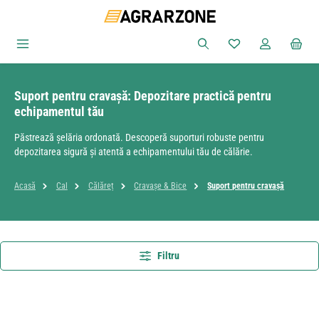
Sari la conținutul principal
Aveți 0 articole din
Suport pentru cravașă: Depozitare practică pentru
echipamentul tău
Păstrează șelăria ordonată. Descoperă suporturi robuste pentru
depozitarea sigură și atentă a echipamentului tău de călărie.
Acasă
Cal
Călăreț
Cravașe & Bice
Suport pentru cravașă
Filtru