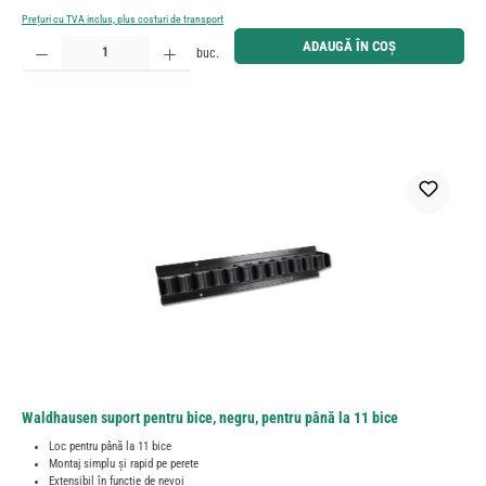
Prețuri cu TVA inclus, plus costuri de transport
Cantitate produs: Introduceți cantitatea dorită sau utilizați butoanele pentru a mări sau micșora cant
ADAUGĂ ÎN COȘ
buc.
Waldhausen suport pentru bice, negru, pentru până la 11 bice
Loc pentru până la 11 bice
Montaj simplu și rapid pe perete
Extensibil în funcție de nevoi