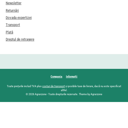
Newsletter
Returnări
Dovada expertizei
Transport
Plată
Dreptul de retragere
Compania
Informații
Toate prețurile includ TVA plus
costuri de transport
și posibile taxe de livrare, dacă nu este specificat
altfel.
© 2026 Agrarzone - Toate drepturile rezervate. Theme by Agrarzone