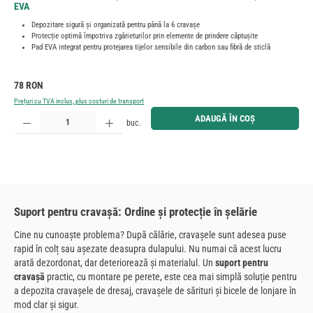
EVA
Depozitare sigură și organizată pentru până la 6 cravașe
Protecție optimă împotriva zgârieturilor prin elemente de prindere căptușite
Pad EVA integrat pentru protejarea tijelor sensibile din carbon sau fibră de sticlă
Preț obișnuit:
78 RON
Prețuri cu TVA inclus, plus costuri de transport
Cantitate produs: Introduceți cantitatea dorită sau utilizați butoanele pentru a mări sau micșora cant
ADAUGĂ ÎN COȘ
buc.
Suport pentru cravașă: Ordine și protecție în șelărie
Cine nu cunoaște problema? După călărie, cravașele sunt adesea puse
rapid în colț sau așezate deasupra dulapului. Nu numai că acest lucru
arată dezordonat, dar deteriorează și materialul. Un
suport pentru
cravașă
practic, cu montare pe perete, este cea mai simplă soluție pentru
a depozita cravașele de dresaj, cravașele de sărituri și bicele de lonjare în
mod clar și sigur.