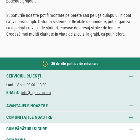
podeaua grajdului.
Suporturile noastre pot fi montate pe perete sau pe ușa dulapului în doar
câțiva pași simpli. Datorită sistemelor flexibile de prindere, poți organiza
cu ușurință cravașe de sărituri, cravașe de dresaj și bice de lonjare.
Creează mai multă claritate în viața de zi cu zi la grajd, cu puțin efort.
30 de zile politica de returnare
SERVICIUL CLIENȚI
Luni. - Vineri 09:00 - 13:00
E-Mail:
info@agrarzone.ro
AVANTAJELE NOASTRE
COMUNITĂȚILE NOASTRE
CUMPĂRĂTURI SIGURE