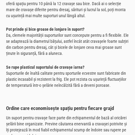
oferă spațiu pentru 10 până la 12 cravașe sau bice. Dacă ai o selecție
mare de cravașe diferite pentru dresaj, sărituri și lucrul la sol, poți monta
cu ușurință mai multe suporturi unul lângă altul.
Pot prinde și bice groase de lonjare în suport?
Da, clemele majorității suporturilor sunt concepute pentru a fi flexibile. Ele
se adaptează la diametrul bățului, astfel încât atât cravașele foarte subțiri
din carbon pentru dresaj, cât și bicele de lonjare ceva mai groase sunt
ținute în siguranță, fără a aluneca.
Se rupe plasticul suportului de cravașe iarna?
Suporturile de înaltă calitate pentru sporturile ecvestre sunt fabricate din
plastic incasabil și rezistent la frig. Ele pot rezista cu ușurință fluctuațiilor
de temperatură într-o șelărie neîncălzită fără a deveni poroase.
Ordine care economisește spațiu pentru fiecare grajd
Un suport pentru cravașe face parte din echipamentul de bază al oricărei
șelării bine organizate. Previne căutarea enervantă a cravașei potrivite și
îți protejează în mod fiabil echipamentul scump de îndoire sau rupere pe