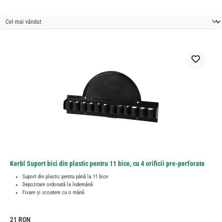
Kerbl Suport bici din plastic pentru 11 bice, cu 4 orificii pre-perforate
Suport din plastic pentru până la 11 bice
Depozitare ordonată la îndemână
Fixare și scoatere cu o mână
Preț obișnuit:
21 RON