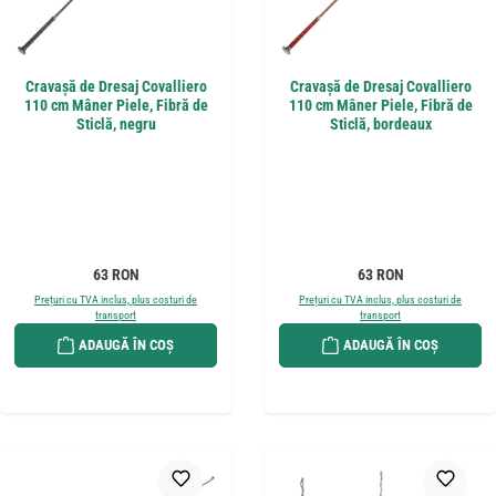
Cravașă de Dresaj Covalliero
Cravașă de Dresaj Covalliero
110 cm Mâner Piele, Fibră de
110 cm Mâner Piele, Fibră de
Sticlă, negru
Sticlă, bordeaux
Preț obișnuit:
Preț obișnuit:
63 RON
63 RON
Prețuri cu TVA inclus, plus costuri de
Prețuri cu TVA inclus, plus costuri de
transport
transport
ADAUGĂ ÎN COȘ
ADAUGĂ ÎN COȘ