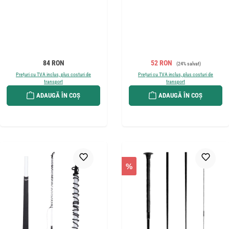
Preț obișnuit:
Preț de vânzare:
Preț obișnuit:
84 RON
52 RON
(24% salvat)
Prețuri cu TVA inclus, plus costuri de
Prețuri cu TVA inclus, plus costuri de
transport
transport
ADAUGĂ ÎN COȘ
ADAUGĂ ÎN COȘ
%