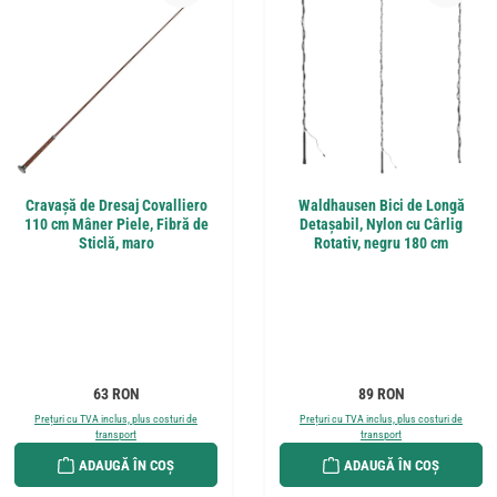
Cravașă de Dresaj Covalliero
Waldhausen Bici de Longă
110 cm Mâner Piele, Fibră de
Detașabil, Nylon cu Cârlig
Sticlă, maro
Rotativ, negru 180 cm
Preț obișnuit:
Preț obișnuit:
63 RON
89 RON
Prețuri cu TVA inclus, plus costuri de
Prețuri cu TVA inclus, plus costuri de
transport
transport
ADAUGĂ ÎN COȘ
ADAUGĂ ÎN COȘ