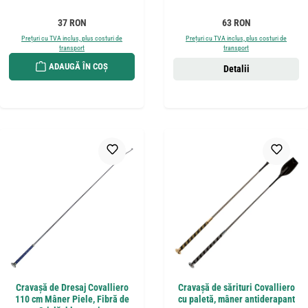
Preț obișnuit:
Preț obișnuit:
37 RON
63 RON
Prețuri cu TVA inclus, plus costuri de
Prețuri cu TVA inclus, plus costuri de
transport
transport
ADAUGĂ ÎN COȘ
Detalii
Cravașă de Dresaj Covalliero
Cravașă de sărituri Covalliero
110 cm Mâner Piele, Fibră de
cu paletă, mâner antiderapant