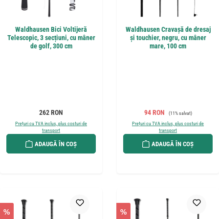
Waldhausen Bici Voltijeră
Waldhausen Cravașă de dresaj
Telescopic, 3 secțiuni, cu mâner
și touchier, negru, cu mâner
de golf, 300 cm
mare, 100 cm
Preț obișnuit:
Preț de vânzare:
Preț obișnuit:
262 RON
94 RON
(11% salvat)
Prețuri cu TVA inclus, plus costuri de
Prețuri cu TVA inclus, plus costuri de
transport
transport
ADAUGĂ ÎN COȘ
ADAUGĂ ÎN COȘ
%
%