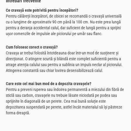
Întrebări frecvente
Ce cravașă este potrivită pentru începători?
Pentru călăreții începători, de obicei se recomandă o cravașă universală
cu o lungime de aproximativ 90 cm până la 100 cm. Nu este prea lungă
pentru a deranja accidental calul, dar suficient de lungă pentru a sprijini
ușor comenzile de impulsie ale piciorului pe umăr sau flanc.
Cum folosesc corect o cravașă?
Cravașa ar trebui folosită întotdeauna doar într-un mod de susținere și
direcționat. O atingere scurtă și blândă este complet suficientă pentru a
atrage atenția calului sau pentru a sublinia un impuls neclar al piciorului.
Atingerea constantă sau chiar lovirea desensibilizează calul.
Care este cel mai bun mod de a depozita cravașele?
Pentru a preveni ruperea sau îndoirea permanentă a miezului din fibră de
sticlă sau carbon, cravașele nu trebuie lăsate niciodată pe podea sau
sprijinite în diagonală de un perete. Cea mai bună soluție este
depozitarea suspendată pe perete, astfel încât materialul să își păstreze
forma dreaptă.