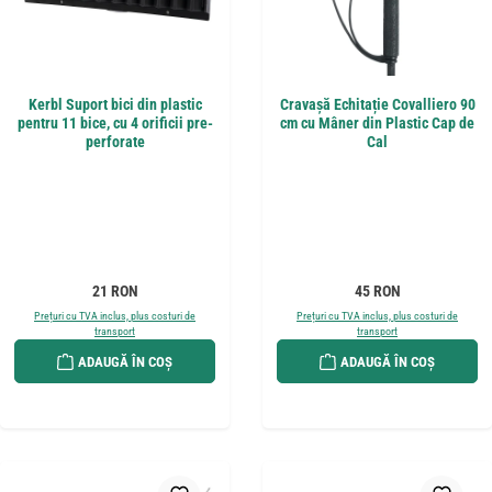
Kerbl Suport bici din plastic
Cravașă Echitație Covalliero 90
pentru 11 bice, cu 4 orificii pre-
cm cu Mâner din Plastic Cap de
perforate
Cal
Preț obișnuit:
Preț obișnuit:
21 RON
45 RON
Prețuri cu TVA inclus, plus costuri de
Prețuri cu TVA inclus, plus costuri de
transport
transport
ADAUGĂ ÎN COȘ
ADAUGĂ ÎN COȘ