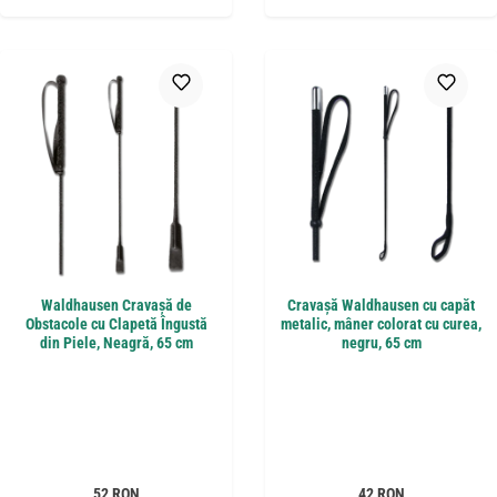
Waldhausen Cravașă de
Cravașă Waldhausen cu capăt
Obstacole cu Clapetă Îngustă
metalic, mâner colorat cu curea,
din Piele, Neagră, 65 cm
negru, 65 cm
Preț obișnuit:
Preț obișnuit:
52 RON
42 RON