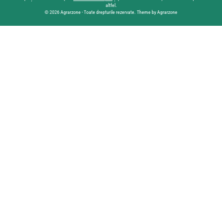
altfel.
© 2026 Agrarzone - Toate drepturile rezervate. Theme by Agrarzone