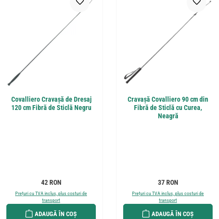
Covalliero Cravașă de Dresaj
Cravașă Covalliero 90 cm din
120 cm Fibră de Sticlă Negru
Fibră de Sticlă cu Curea,
Neagră
Preț obișnuit:
Preț obișnuit:
42 RON
37 RON
Prețuri cu TVA inclus, plus costuri de
Prețuri cu TVA inclus, plus costuri de
transport
transport
ADAUGĂ ÎN COȘ
ADAUGĂ ÎN COȘ