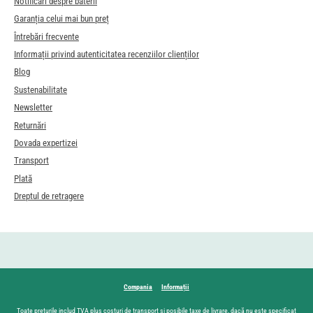
Notificări despre baterii
Garanția celui mai bun preț
Întrebări frecvente
Informații privind autenticitatea recenziilor clienților
Blog
Sustenabilitate
Newsletter
Returnări
Dovada expertizei
Transport
Plată
Dreptul de retragere
Compania
Informații
Toate prețurile includ TVA plus
costuri de transport
și posibile taxe de livrare, dacă nu este specificat