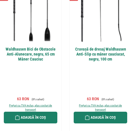
Waldhausen Bici de Obstacole
Cravașă de dresaj Waldhausen
Anti-Alunecare, negru, 65 cm
Anti-Slip cu mâner cauciucat,
Mâner Cauciuc
negru, 100 cm
Preț de vânzare:
Preț obișnuit:
Preț de vânzare:
Preț obișnuit:
63 RON
63 RON
(8% salvat)
(8% salvat)
Prețuri cu TVA inclus, plus costuri de
Prețuri cu TVA inclus, plus costuri de
transport
transport
ADAUGĂ ÎN COȘ
ADAUGĂ ÎN COȘ