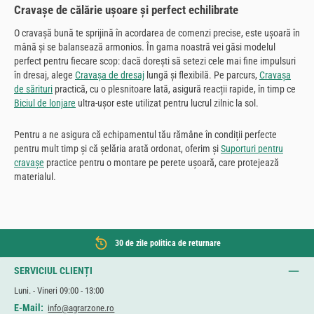
Cravașe de călărie ușoare și perfect echilibrate
O cravașă bună te sprijină în acordarea de comenzi precise, este ușoară în
mână și se balansează armonios. În gama noastră vei găsi modelul
perfect pentru fiecare scop: dacă dorești să setezi cele mai fine impulsuri
în dresaj, alege
Cravașa de dresaj
lungă și flexibilă. Pe parcurs,
Cravașa
de sărituri
practică, cu o plesnitoare lată, asigură reacții rapide, în timp ce
Biciul de lonjare
ultra-ușor este utilizat pentru lucrul zilnic la sol.
Pentru a ne asigura că echipamentul tău rămâne în condiții perfecte
pentru mult timp și că șelăria arată ordonat, oferim și
Suporturi pentru
cravașe
practice pentru o montare pe perete ușoară, care protejează
materialul.
30 de zile politica de returnare
SERVICIUL CLIENȚI
Luni. - Vineri 09:00 - 13:00
E-Mail:
info@agrarzone.ro