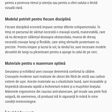
pentru a promova ritmul și atenția sau pentru a oferi calului o limită
vizuală clară.
Modelul potrivit pentru fiecare disciplină
Fiecare disciplină ecvestră impune cerințe diferite echipamentului. În
timp ce parcursul de sărituri necesită o cravașă scurtă, manevrabilă, care
să nu deranjeze călărețul deasupra obstacolului, munca de dresaj
necesită cravașe lungi și flexibile, care ating sferturile posterioare cu
precizie. Pentru lonjare și lucrul la sol, la rândul lor, sunt necesare modele
deosebit de lungi cu plesnitoare pentru a ajunge la calul de pe cerc.
Materiale pentru o manevrare optimă
Greutatea și echilibrul unei cravașe determină confortul la călărie.
Cravașele moderne sunt realizate de obicei din fibră de sticlă sau carbon
extrem de ușor. Aceste materiale au o elasticitate bună, sunt incasabile și
împiedică oboseala rapidă a încheieturii mâinii și a mușchilor brațului.
Mânerele ergonomice din cauciuc anti-alunecare, gel moale sau piele fină
asigură, de asemenea, că produsul stă în siguranță în mână în orice
condiții meteorologice.