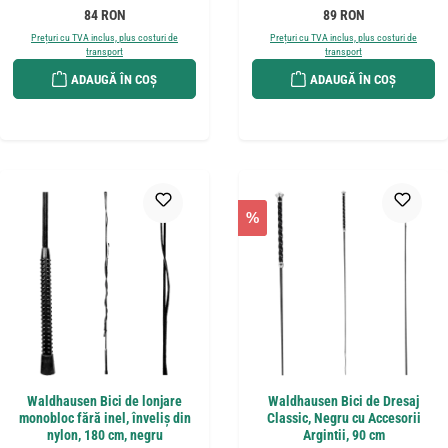
Preț obișnuit:
Preț obișnuit:
84 RON
89 RON
Prețuri cu TVA inclus, plus costuri de
Prețuri cu TVA inclus, plus costuri de
transport
transport
ADAUGĂ ÎN COȘ
ADAUGĂ ÎN COȘ
%
Waldhausen Bici de lonjare
Waldhausen Bici de Dresaj
monobloc fără inel, înveliș din
Classic, Negru cu Accesorii
nylon, 180 cm, negru
Argintii, 90 cm