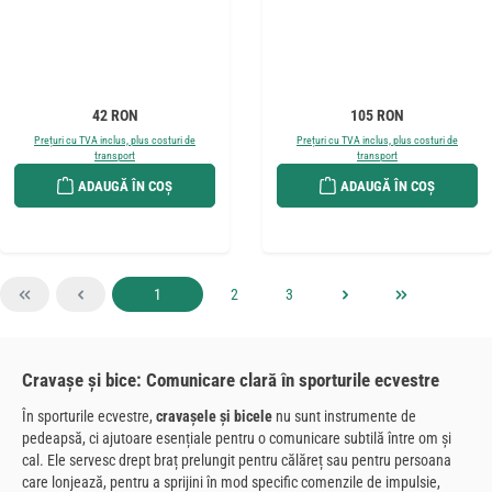
Preț obișnuit:
Preț obișnuit:
42 RON
105 RON
Prețuri cu TVA inclus, plus costuri de
Prețuri cu TVA inclus, plus costuri de
transport
transport
ADAUGĂ ÎN COȘ
ADAUGĂ ÎN COȘ
Pagina
Pagina
Pagina
1
2
3
Cravașe și bice: Comunicare clară în sporturile ecvestre
În sporturile ecvestre,
cravașele și bicele
nu sunt instrumente de
pedeapsă, ci ajutoare esențiale pentru o comunicare subtilă între om și
cal. Ele servesc drept braț prelungit pentru călăreț sau pentru persoana
care lonjează, pentru a sprijini în mod specific comenzile de impulsie,