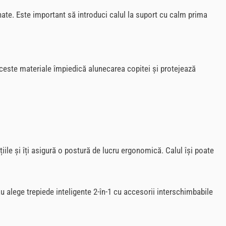
nate. Este important să introduci calul la suport cu calm prima
Aceste materiale împiedică alunecarea copitei și protejează
ațiile și îți asigură o postură de lucru ergonomică. Calul își poate
u alege trepiede inteligente 2-în-1 cu accesorii interschimbabile