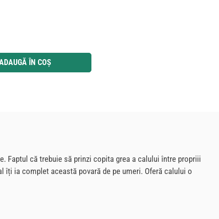
 utilizați butoanele pentru a mări sau micșora cantitatea.
ADAUGĂ ÎN COȘ
Faptul că trebuie să prinzi copita grea a calului între propriii
l îți ia complet această povară de pe umeri. Oferă calului o