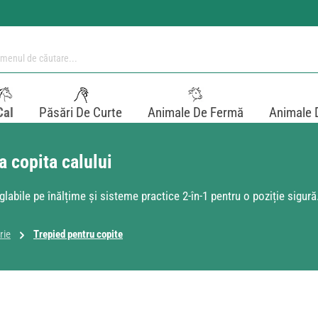
Cal
Păsări De Curte
Animale De Fermă
Animale 
a copita calului
abile pe înălțime și sisteme practice 2-în-1 pentru o poziție sigură
rie
Trepied pentru copite