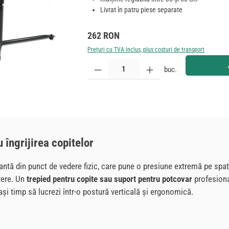
Livrat în patru piese separate
Preț obișnuit:
262 RON
Prețuri cu TVA inclus, plus costuri de transport
Cantitate produs: Introduceți cantitatea dorită sau
buc.
 îngrijirea copitelor
tă din punct de vedere fizic, care pune o presiune extremă pe spate. 
rere. Un
trepied pentru copite sau suport pentru potcovar
profesiona
ași timp să lucrezi într-o postură verticală și ergonomică.