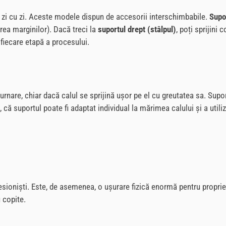
de zi cu zi. Aceste modele dispun de accesorii interschimbabile.
Supo
jirea marginilor). Dacă treci la
suportul drept (stâlpul)
, poți sprijini
fiecare etapă a procesului.
urnare, chiar dacă calul se sprijină ușor pe el cu greutatea sa. Supo
că suportul poate fi adaptat individual la mărimea calului și a utili
fesioniști. Este, de asemenea, o ușurare fizică enormă pentru propriet
 copite.