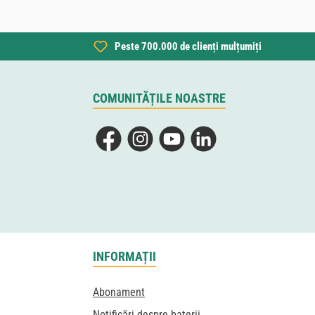
Peste 700.000 de clienți mulțumiți
COMUNITĂȚILE NOASTRE
Facebook
Instagram
YouTube
LinkedIn
INFORMAȚII
Abonament
Notificări despre baterii