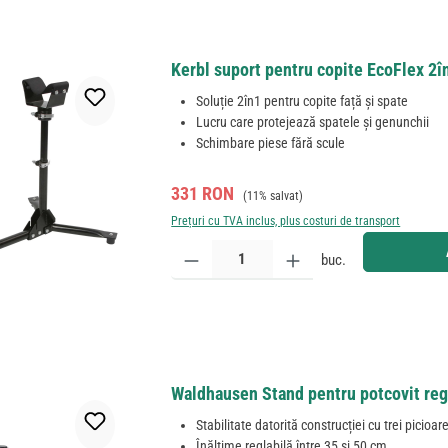
Kerbl suport pentru copite EcoFlex 2în
Soluție 2în1 pentru copite față și spate
Lucru care protejează spatele și genunchii
Schimbare piese fără scule
Preț de vânzare:
Preț obișnuit:
331 RON
(11% salvat)
Prețuri cu TVA inclus, plus costuri de transport
Cantitate produs: Introduceți cantitatea dorită sau
buc.
Waldhausen Stand pentru potcovit reg
Stabilitate datorită construcției cu trei picioar
Înălțime reglabilă între 35 și 50 cm