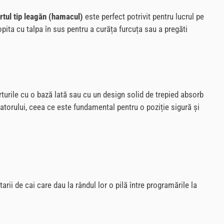
rtul tip leagăn (hamacul)
este perfect potrivit pentru lucrul pe
 copita cu talpa în sus pentru a curăța furcuța sau a pregăti
rturile cu o bază lată sau cu un design solid de trepied absorb
zatorului, ceea ce este fundamental pentru o poziție sigură și
arii de cai care dau la rândul lor o pilă între programările la