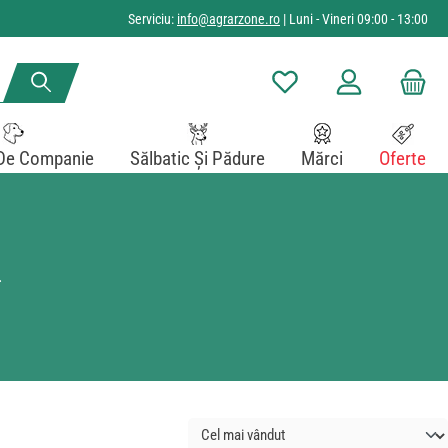
Serviciu:
info@agrarzone.ro
| Luni - Vineri 09:00 - 13:00
Aveți 0 articole din lista de
De Companie
Sălbatic Și Pădure
Mărci
Oferte
.