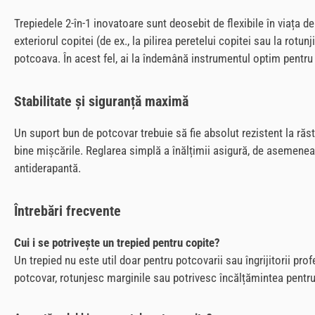
Trepiedele 2-în-1 inovatoare sunt deosebit de flexibile în viața 
exteriorul copitei (de ex., la pilirea peretelui copitei sau la rotun
potcoava. În acest fel, ai la îndemână instrumentul optim pentru 
Stabilitate și siguranță maximă
Un suport bun de potcovar trebuie să fie absolut rezistent la răst
bine mișcările. Reglarea simplă a înălțimii asigură, de asemenea, 
antiderapantă.
Întrebări frecvente
Cui i se potrivește un trepied pentru copite?
Un trepied nu este util doar pentru potcovarii sau îngrijitorii pro
potcovar, rotunjesc marginile sau potrivesc încălțămintea pentru