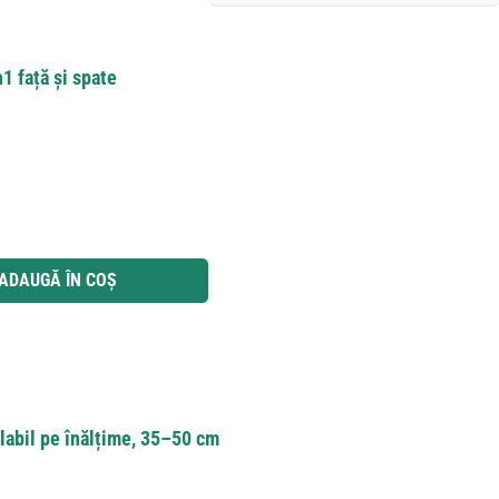
1 față și spate
 utilizați butoanele pentru a mări sau micșora cantitatea.
ADAUGĂ ÎN COȘ
labil pe înălțime, 35–50 cm
e