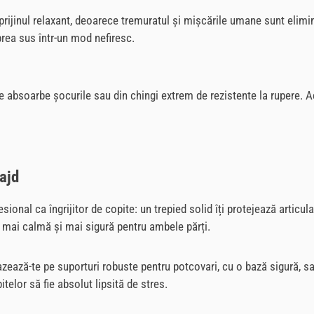
prijinul relaxant, deoarece tremuratul și mișcările umane sunt elimi
 prea sus într-un mod nefiresc.
re absoarbe șocurile sau din chingi extrem de rezistente la rupere. 
ajd
sional ca îngrijitor de copite: un trepied solid îți protejează articul
t mai calmă și mai sigură pentru ambele părți.
azează-te pe suporturi robuste pentru potcovari, cu o bază sigură, sa
itelor să fie absolut lipsită de stres.