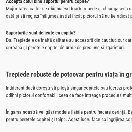
Acceptă calul bine suportul pentru copite?
Majoritatea cailor se obișnuiesc foarte repede și chiar găsesc s
dată și să reglezi înălțimea astfel încât piciorul să nu fie ridicat
Suporturile sunt delicate cu copita?
Da. Trepiedele de înaltă calitate au accesorii din cauciuc dur ca
coroana și peretele copitei de urme de presiune și zgârieturi.
Trepiede robuste de potcovar pentru viața în gr
Indiferent dacă dorești să pilești singur copitele sau lucrezi profe
odihni piciorul confortabil, ceea ce face întreaga procedură mul
În gama noastră vei găsi modele fiabile pentru fiecare cerință. B
pentru peretele copitei și talpă. Acest lucru face ca îngrijirea cop