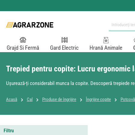
i la conținutul principal
Sari la căutare
Sari la navigarea principală
Grajd Si Fermă
Gard Electric
Hrană Animale
Trepied pentru copite: Lucru ergonomic l
Ușurează-ți considerabil munca la copite. Descoperă trepiede regl
Acasă
Cal
Produse de îngrijire
Îngrijire copite
Potcovă
Filtru