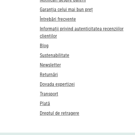
Garanția celui mai bun preț
Întrebări frecvente
Informații privind autenticitatea recenziilor
clienților
Blog
Sustenabilitate
Newsletter
Returnări
Dovada expertizei
Transport
Plată
Dreptul de retragere