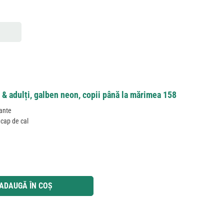
i & adulți, galben neon, copii până la mărimea 158
zante
 cap de cal
 utilizați butoanele pentru a mări sau micșora cantitatea.
ADAUGĂ ÎN COȘ