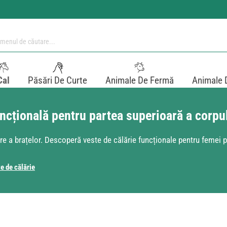
Cal
Păsări De Curte
Animale De Fermă
Animale 
uncțională pentru partea superioară a corpu
are a brațelor. Descoperă veste de călărie funcționale pentru femei p
e de călărie