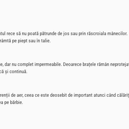
ntul rece să nu poată pătrunde de jos sau prin răscroiala mânecilor. 
âmtă pe piept sau în talie.
uge, dar nu complet impermeabile. Deoarece brațele rămân neprotejat
că și continuă.
urenții de aer, ceea ce este deosebit de important atunci când călări
ea pe bărbie.