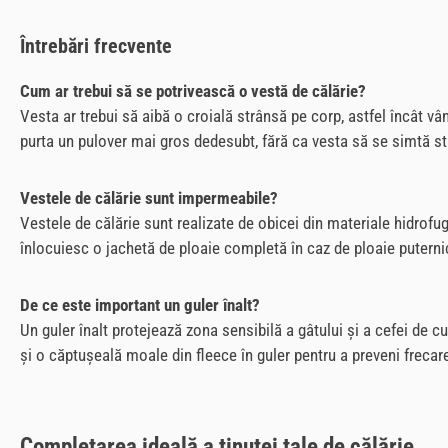
Întrebări frecvente
Cum ar trebui să se potrivească o vestă de călărie?
Vesta ar trebui să aibă o croială strânsă pe corp, astfel încât vâ
purta un pulover mai gros dedesubt, fără ca vesta să se simtă str
Vestele de călărie sunt impermeabile?
Vestele de călărie sunt realizate de obicei din materiale hidrof
înlocuiesc o jachetă de ploaie completă în caz de ploaie puterni
De ce este important un guler înalt?
Un guler înalt protejează zona sensibilă a gâtului și a cefei de c
și o căptușeală moale din fleece în guler pentru a preveni frecar
Completarea ideală a ținutei tale de călărie