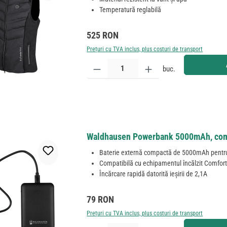
Temperatură reglabilă
Preț obișnuit:
525 RON
Prețuri cu TVA inclus, plus costuri de transport
Cantitate produs: Introduceți cantitatea dorită sau
buc.
Waldhausen Powerbank 5000mAh, compa
Baterie externă compactă de 5000mAh pentru 
Compatibilă cu echipamentul încălzit Comfor
Încărcare rapidă datorită ieșirii de 2,1A
Preț obișnuit:
79 RON
Prețuri cu TVA inclus, plus costuri de transport
Cantitate produs: Introduceți cantitatea dorită sau