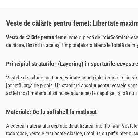
Veste de călărie pentru femei: Libertate maxim
Vesta de călărie pentru femei
este o piesă de îmbrăcăminte esenț
de răcire, lăsând în același timp brațelor o libertate totală de m
Principiul straturilor (Layering) în sporturile ecvestr
Vestele de călărie sunt predestinate principiului îmbrăcării în st
jachetă largă de ploaie. Un standard absolut pentru vestele speci
astfel încât materialul să nu se adune peste capul șeii și să nu z
Materiale: De la softshell la matlasat
Alegerea materialului depinde de utilizarea intenționată. Vestele
răcoroase, vestele matlasate clasice, umplute cu puf sintetic, su