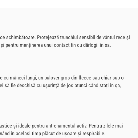
ce schimbătoare. Protejează trunchiul sensibil de vântul rece și
 și pentru menținerea unui contact fin cu dârlogii în șa.
ire cu mâneci lungi, un pulover gros din fleece sau chiar sub o
 să fie deschisă cu ușurință de jos atunci când stați în șa,
astice și ideale pentru antrenamentul activ. Pentru zilele mai
nând în același timp plăcut de ușoare și respirabile.