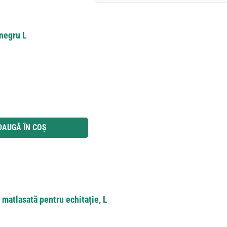
 negru L
 utilizați butoanele pentru a mări sau micșora cantitatea.
DAUGĂ ÎN COȘ
 matlasată pentru echitație, L