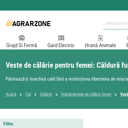
i la conținutul principal
Sari la căutare
Sari la navigarea principală
Grajd Si Fermă
Gard Electric
Hrană Animale
Veste de călărie pentru femei: Căldură f
Păstrează-ți trunchiul cald fără a restricționa libertatea de mișc
Acasă
Cal
Călăreț
Îmbrăcăminte de călărie femei
Vest
Filtru