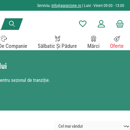
Serviciu:
info@agrarzone.ro
| Luni - Vineri 09:00 - 13:00
Aveți 0 articole din lista de
De Companie
Sălbatic Și Pădure
Mărci
Oferte
lui
entru sezonul de tranziție.