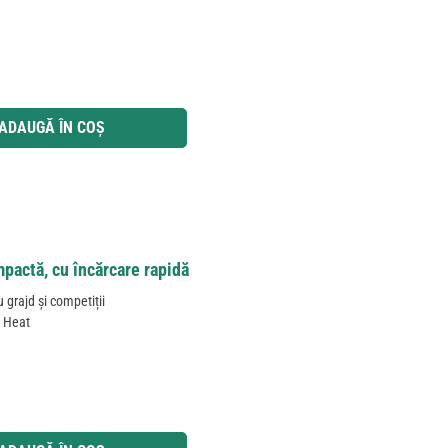
 utilizați butoanele pentru a mări sau micșora cantitatea.
ADAUGĂ ÎN COȘ
ctă, cu încărcare rapidă
grajd și competiții
t Heat
 utilizați butoanele pentru a mări sau micșora cantitatea.