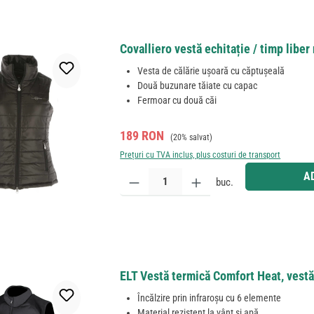
Covalliero vestă echitație / timp liber
Vesta de călărie ușoară cu căptușeală
Două buzunare tăiate cu capac
Fermoar cu două căi
Preț de vânzare:
Preț obișnuit:
189 RON
(20% salvat)
Prețuri cu TVA inclus, plus costuri de transport
Cantitate produs: Introduceți cantitatea dorită sau
A
buc.
ELT Vestă termică Comfort Heat, vestă
Încălzire prin infraroșu cu 6 elemente
Material rezistent la vânt și apă