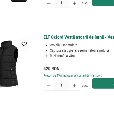
buc.
ELT Oxford Vestă ușoară de iarnă - Ves
Croială ușor mulată
Căptușeală ușoară, asemănătoare pufului
Rezistentă la vânt
Preț obișnuit:
420 RON
Prețuri cu TVA inclus, plus costuri de transport
Cantitate produs: Introduceți cantitatea dorită sau
buc.