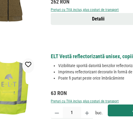
Preț obișnuit:
262 RON
Prețuri cu TVA inclus, plus costuri de transport
Detalii
ELT Vestă reflectorizantă unisex, copi
Vizibilitate sporită datorită benzilor reflectori
Imprimeu reflectorizant decorativ în formă de
Poate fi purtat peste orice îmbrăcăminte
Preț obișnuit:
63 RON
Prețuri cu TVA inclus, plus costuri de transport
Cantitate produs: Introduceți cantitatea dorită sau
buc.