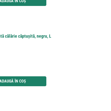
ADAUGĂ ÎN COȘ
tă călărie căptușită, negru, L
 utilizați butoanele pentru a mări sau micșora cantitatea.
ADAUGĂ ÎN COȘ