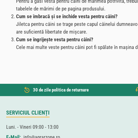
Pentru a găsi vesta pentru câini de mărimea potrivită, treb
tabelele de mărimi de pe pagina produsului.
Cum se îmbracă și se închide vesta pentru câini?
Jiletca pentru câini se trage peste capul câinelui dumneavo
are suficientă libertate de mișcare.
Cum se îngrijește vesta pentru câini?
Cele mai multe veste pentru câini pot fi spălate în mașina de
30 de zile politica de returnare
SERVICIUL CLIENȚI
Luni. - Vineri 09:00 - 13:00
E-Mail:
info@agrarzone.ro