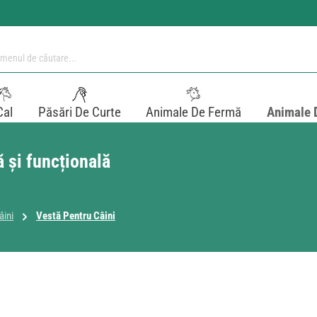
Cal
Păsări De Curte
Animale De Fermă
Animale 
 și funcțională
âini
Vestă Pentru Câini