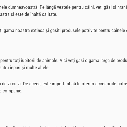
e dumneavoastră. Pe lângă vestele pentru câini, veți găsi și hrană pe
stră și este de înaltă calitate.
iți gama noastră extinsă și găsiți produsele potrivite pentru câinel
ntru toți iubitorii de animale. Aici veți găsi o gamă largă de produ
entru iepuri și multe altele.
de zi cu zi. De aceea, este important să le oferim accesoriile potriv
 de companie.