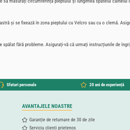
uie să măsurați circumferința pieptului și lungimea spatelui câinel
astră și se fixează în zona pieptului cu Velcro sau cu o clemă. Asig
 spălat fără probleme. Asigurați-vă că urmați instrucțiunile de îngri
Sfaturi personale
20 ani de experiență
AVANTAJELE NOASTRE
Garanție de returnare de 30 de zile
Serviciu clienți prietenos