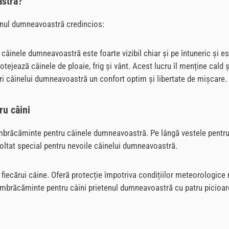
astră?
onul dumneavoastră credincios:
 câinele dumneavoastră este foarte vizibil chiar și pe întuneric și es
rotejează câinele de ploaie, frig și vânt. Acest lucru îl menține cald 
eri câinelui dumneavoastră un confort optim și libertate de mișcare. 
ru câini
răcăminte pentru câinele dumneavoastră. Pe lângă vestele pentru câi
zvoltat special pentru nevoile câinelui dumneavoastră.
 fiecărui câine. Oferă protecție împotriva condițiilor meteorologice
u îmbrăcăminte pentru câini prietenul dumneavoastră cu patru picioare 