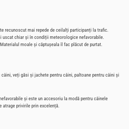
te recunoscut mai repede de ceilalți participanți la trafic.
și uscat chiar și în condiții meteorologice nefavorabile.
Materialul moale și căptușeala îl fac plăcut de purtat.
ni, veți găsi și jachete pentru câini, paltoane pentru câini și
 nefavorabile și este un accesoriu la modă pentru câinele
atrage privirile prin excelență.