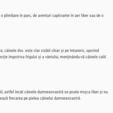
o plimbare în parc, de aventuri captivante în aer liber sau de o
te
, câinele dvs. este clar vizibil chiar și pe întuneric, sporind
ecție împotriva frigului și a vântului, menținându-vă câinele cald
bil, astfel încât câinele dumneavoastră se poate mișca liber și nu
mizează frecarea pe pielea câinelui dumneavoastră.