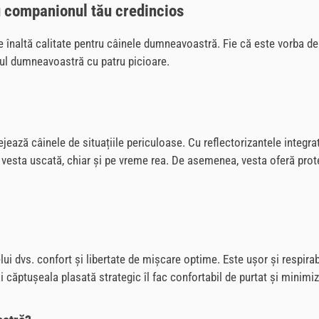
ru companionul tău credincios
e înaltă calitate pentru câinele dumneavoastră. Fie că este vorba de 
enul dumneavoastră cu patru picioare.
jează câinele de situațiile periculoase. Cu reflectorizantele integra
și vesta uscată, chiar și pe vreme rea. De asemenea, vesta oferă prot
lui dvs. confort și libertate de mișcare optime. Este ușor și respira
și căptușeala plasată strategic îl fac confortabil de purtat și mini