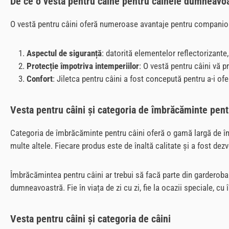
De ce o vestă pentru câine pentru câinele dumneavo
O vestă pentru câini oferă numeroase avantaje pentru compani
Aspectul de siguranță
: datorită elementelor reflectorizante,
Protecție împotriva intemperiilor
: O vestă pentru câini vă p
Confort
: Jiletca pentru câini a fost concepută pentru a-i of
Vesta pentru câini și categoria de îmbrăcăminte pent
Categoria de îmbrăcăminte pentru câini oferă o gamă largă de îmb
multe altele. Fiecare produs este de înaltă calitate și a fost de
Îmbrăcămintea pentru câini ar trebui să facă parte din garderoba
dumneavoastră. Fie în viața de zi cu zi, fie la ocazii speciale, c
Vesta pentru câini și categoria de câini