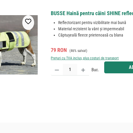
BUSSE Haină pentru câini SHINE refle
Reflectorizant pentru vizibilitate mai bună
Material rezistent la vânt și impermeabil
Căptușeală fleece prietenoasă cu blana
Preț de vânzare:
Preț obișnuit:
79 RON
(46% salvat)
Prețuri cu TVA inclus, plus costuri de transport
Cantitate produs: Introduceți cantitatea dorită sau
A
Buc.