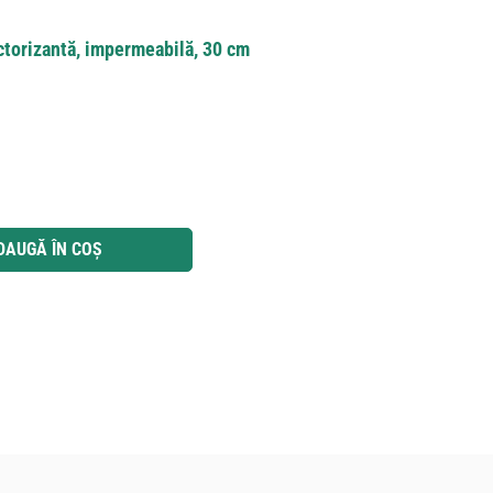
ctorizantă, impermeabilă, 30 cm
 utilizați butoanele pentru a mări sau micșora cantitatea.
DAUGĂ ÎN COȘ