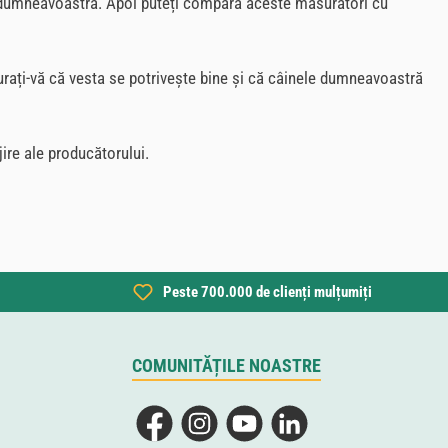
ui dumneavoastră. Apoi puteți compara aceste măsurători cu
urați-vă că vesta se potrivește bine și că câinele dumneavoastră
jire ale producătorului.
Peste 700.000 de clienți mulțumiți
COMUNITĂȚILE NOASTRE
Facebook
Instagram
YouTube
LinkedIn