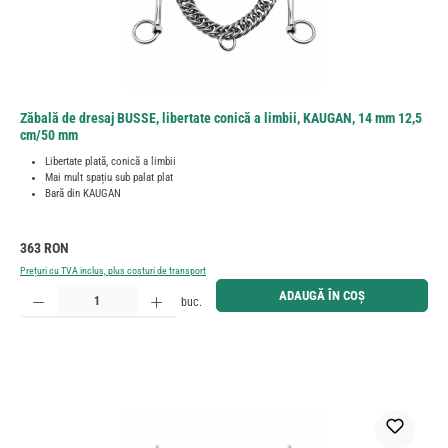
Zăbală de dresaj BUSSE, libertate conică a limbii, KAUGAN, 14 mm 12,5
cm/50 mm
Libertate plată, conică a limbii
Mai mult spațiu sub palat plat
Bară din KAUGAN
Preț obișnuit:
363 RON
Prețuri cu TVA inclus, plus costuri de transport
Cantitate produs: Introduceți cantitatea dorită sau utilizați butoanele pentru a mări sau micșora cant
ADAUGĂ ÎN COȘ
buc.