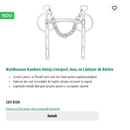
NOU
Waldhausen Kandare Atelaj Liverpool, Inox, cu Lănțișor de Bărbie
Control precis și flexibil prin cele trei fante pentru reglarea pârghiei
Fabricat din oțel inoxidabil de înaltă calitate rezistent la rugină
Suprafață netedă fără gust propriu pentru o acceptare optimă
Preț obișnuit:
289 RON
Prețuri cu TVA inclus, plus costuri de transport
Detalii