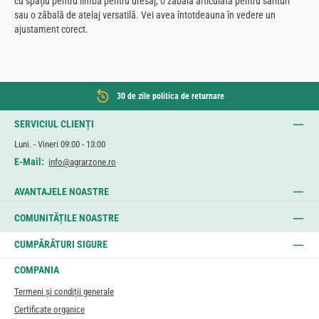
cu spațiu pentru limbă pentru dresaj, o zăbală articulată pentru sărituri
sau o zăbală de atelaj versatilă. Vei avea întotdeauna în vedere un
ajustament corect.
30 de zile politica de returnare
SERVICIUL CLIENȚI
Luni. - Vineri 09:00 - 13:00
E-Mail:
info@agrarzone.ro
AVANTAJELE NOASTRE
COMUNITĂȚILE NOASTRE
CUMPĂRĂTURI SIGURE
COMPANIA
Termeni și condiții generale
Certificate organice