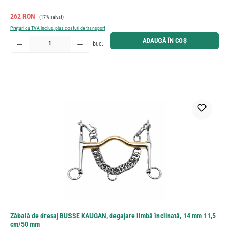
Preț de vânzare:
Preț obișnuit:
262 RON
(17% salvat)
Prețuri cu TVA inclus, plus costuri de transport
Cantitate produs: Introduceți cantitatea dorită sau utilizați butoanele pentru a mări sau micșora cant
ADAUGĂ ÎN COȘ
buc.
Zăbală de dresaj BUSSE KAUGAN, degajare limbă înclinată, 14 mm 11,5
cm/50 mm