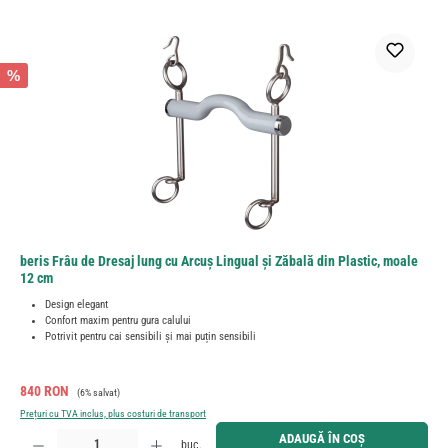
%
beris Frâu de Dresaj lung cu Arcuș Lingual și Zăbală din Plastic, moale
12 cm
Design elegant
Confort maxim pentru gura calului
Potrivit pentru cai sensibili și mai puțin sensibili
Preț de vânzare:
Preț obișnuit:
840 RON
(6% salvat)
Prețuri cu TVA inclus, plus costuri de transport
Cantitate produs: Introduceți cantitatea dorită sau utilizați butoanele pentru a mări sau micșora cant
ADAUGĂ ÎN COȘ
buc.