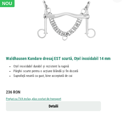
NOU
Waldhausen Kandare dresaj EST scurtă, Oțel inoxidabil 14 mm
Oțel inoxidabil durabil și rezistent la rugină
Pârghii scurte pentru o acțiune blândă și fin dozată
Suprafață neutră ca gust, bine acceptată de cai
Preț obișnuit:
236 RON
Prețuri cu TVA inclus, plus costuri de transport
Detalii