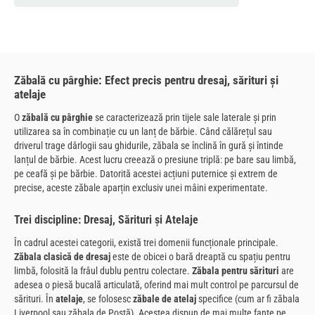
Zăbală cu pârghie: Efect precis pentru dresaj, sărituri și
atelaje
O
zăbală cu pârghie
se caracterizează prin tijele sale laterale și prin
utilizarea sa în combinație cu un lanț de bărbie. Când călărețul sau
driverul trage dârlogii sau ghidurile, zăbala se înclină în gură și întinde
lanțul de bărbie. Acest lucru creează o presiune triplă: pe bare sau limbă,
pe ceafă și pe bărbie. Datorită acestei acțiuni puternice și extrem de
precise, aceste zăbale aparțin exclusiv unei mâini experimentate.
Trei discipline: Dresaj, Sărituri și Atelaje
În cadrul acestei categorii, există trei domenii funcționale principale.
Zăbala clasică de dresaj
este de obicei o bară dreaptă cu spațiu pentru
limbă, folosită la frâul dublu pentru colectare.
Zăbala pentru sărituri
are
adesea o piesă bucală articulată, oferind mai mult control pe parcursul de
sărituri. În
atelaje
, se folosesc
zăbale de atelaj
specifice (cum ar fi zăbala
Liverpool sau zăbala de Postă). Acestea dispun de mai multe fante pe