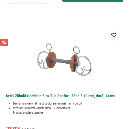
%
beris Zăbală Combinată cu Tija Confort, Zăbală 18 mm, dură, 13 cm
Design anatomic al mustiucului pentru mai mult confort
Presiune uniformă asupra limbii și mandibulei
Previne ciupirea buzelor
Preț de vânzare:
Preț obișnuit:
788 RON
(7% salvat)