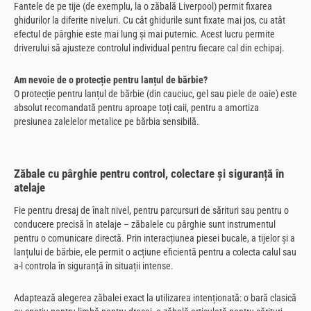
Fantele de pe tije (de exemplu, la o zăbală Liverpool) permit fixarea
ghidurilor la diferite niveluri. Cu cât ghidurile sunt fixate mai jos, cu atât
efectul de pârghie este mai lung și mai puternic. Acest lucru permite
driverului să ajusteze controlul individual pentru fiecare cal din echipaj.
Am nevoie de o protecție pentru lanțul de bărbie?
O protecție pentru lanțul de bărbie (din cauciuc, gel sau piele de oaie) este
absolut recomandată pentru aproape toți caii, pentru a amortiza
presiunea zalelelor metalice pe bărbia sensibilă.
Zăbale cu pârghie pentru control, colectare și siguranță în
atelaje
Fie pentru dresaj de înalt nivel, pentru parcursuri de sărituri sau pentru o
conducere precisă în atelaje – zăbalele cu pârghie sunt instrumentul
pentru o comunicare directă. Prin interacțiunea piesei bucale, a tijelor și a
lanțului de bărbie, ele permit o acțiune eficientă pentru a colecta calul sau
a-l controla în siguranță în situații intense.
Adaptează alegerea zăbalei exact la utilizarea intenționată: o bară clasică