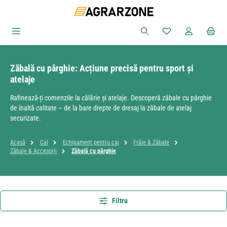
Sari la conținutul principal
Aveți 0 articole din
Zăbală cu pârghie: Acțiune precisă pentru sport și
atelaje
Rafinează-ți comenzile la călărie și atelaje. Descoperă zăbale cu pârghie
de înaltă calitate – de la bare drepte de dresaj la zăbale de atelaj
securizate.
Acasă
Cal
Echipament pentru cai
Frâie & Zăbale
Zăbale & Accesorii
Zăbală cu pârghie
Filtru