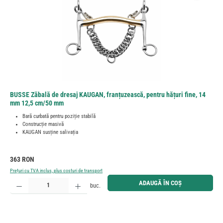
BUSSE Zăbală de dresaj KAUGAN, franțuzească, pentru hățuri fine, 14
mm 12,5 cm/50 mm
Bară curbată pentru poziție stabilă
Construcție masivă
KAUGAN susține salivația
Preț obișnuit:
363 RON
Prețuri cu TVA inclus, plus costuri de transport
Cantitate produs: Introduceți cantitatea dorită sau utilizați butoanele pentru a mări sau micșora cant
ADAUGĂ ÎN COȘ
buc.