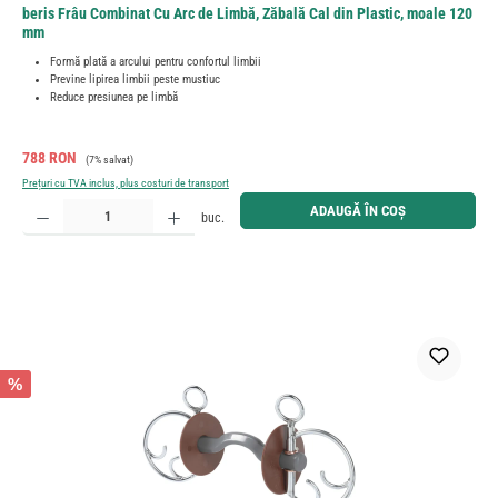
beris Frâu Combinat Cu Arc de Limbă, Zăbală Cal din Plastic, moale 120
mm
Formă plată a arcului pentru confortul limbii
Previne lipirea limbii peste mustiuc
Reduce presiunea pe limbă
Preț de vânzare:
Preț obișnuit:
788 RON
(7% salvat)
Prețuri cu TVA inclus, plus costuri de transport
Cantitate produs: Introduceți cantitatea dorită sau utilizați butoanele pentru a mări sau micșora cant
ADAUGĂ ÎN COȘ
buc.
%