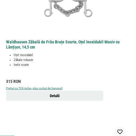
Waldhausen Zăbală de Frâu Brațe Scurte, Oțel Inoxidabil Masiv cu
Lănțișor, 14,5 cm
Oțel inoxidabil
Zăbale robuste
Inele scurte
Preț obișnuit:
315 RON
Prețuri cu TVA inclus, plus costuri de transport
Detalii