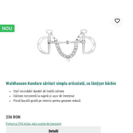
NOU
Waldhausen Kandare sărituri simplu articulată, cu lănțișor bărbie
Oțel inoxidabil durabil de înaltă calitate
Calitate rezistentă la rugină și ușor de întreținut
Piesă bucală goală pe interior pentru greutate redusă
Preț obișnuit:
236 RON
Prețuri cu TVA inclus, plus costuri de transport
Detalii