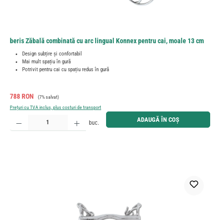
beris Zăbală combinată cu arc lingual Konnex pentru cai, moale 13 cm
Design subțire și confortabil
Mai mult spațiu în gură
Potrivit pentru cai cu spațiu redus în gură
Preț de vânzare:
Preț obișnuit:
788 RON
(7% salvat)
Prețuri cu TVA inclus, plus costuri de transport
Cantitate produs: Introduceți cantitatea dorită sau utilizați butoanele pentru a mări sau micșora cant
ADAUGĂ ÎN COȘ
buc.