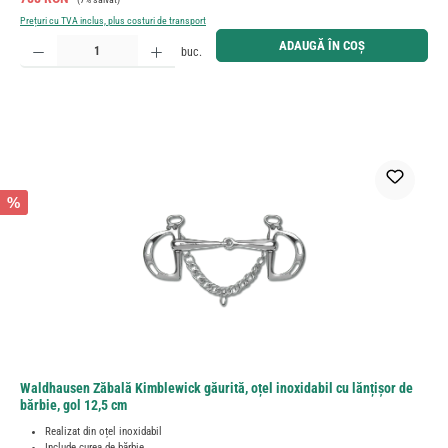
Prețuri cu TVA inclus, plus costuri de transport
Cantitate produs: Introduceți cantitatea dorită sau utilizați butoanele pentru a mări sau micșora cant
ADAUGĂ ÎN COȘ
buc.
%
Waldhausen Zăbală Kimblewick găurită, oțel inoxidabil cu lănțișor de
bărbie, gol 12,5 cm
Realizat din oțel inoxidabil
Include curea de bărbie