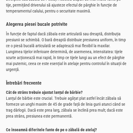
tije, permițând driverului să ajusteze efectul de pârghie în funcție de
temperamentul calului, pentru o securitate maximă.
Alegerea piesei bucale potrivite
În funcție de faptul dacă zăbala este articulată sau dreaptă, distribuția
presiunii se schimbă. O bară dreaptă distribuie presiunea uniform, în timp
ce o piesă bucală articulată se adaptează mai flexibil la maxilar.
Lungimea tijelor inferioare determină, de asemenea, intensitatea: tijele
scurte acționează mai rapid, în timp ce tijele lungi au un efect de pârghie
mai puternic, ceea ce este esențial în atelaje pentru controlul în situații de
urgență.
Întrebări frecvente
Cât de strâns trebuie ajustat lanțul de bărbie?
Lanțul de bărbie este crucial. Trebuie agățat plat astfel încât zăbala să
formeze un unghi maxim de 45 de grade față de linia gurii atunci când se
trag dârlogii. Dacă este prea larg, zăbala se înclină prea mult; dacă este
prea strâns, presiunea este permanentă.
Ce înseamnă diferitele fante de pe o zăbală de atelaj?