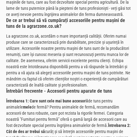
mașinile de tuns, care au fost dezvoltate special pentru agricultură. De la
lame de tuns puternice până la piepteni de tuns profesioniști - veți găsi tot
ce aveți nevoie pentru îngrijirea animalelor din ferma dumneavoastră.
De ce ar trebui să vă cumpărați accesoriile pentru mașini de
tuns de la agrarzone.co.uk?
La agrarzone.co.uk, acordăm o mare importanță calității. Oferim numai
produse care se caracterizează prin durabilitate, precizie și ușurință în
utilizare. Accesoriile noastre pentru mașini de tuns sunt de la producători
renumiți, care își cunosc meseria și sunt recunoscuți pentru munca lor de
calitate. De asemenea, oferim servicii excelente pentru clienți. Echipa
noastră este întotdeauna disponibilă pentru a vă răspunde la întrebări și
pentru a vă ajuta să alegeți accesoriile pentru mașini de tuns potrivite. Ne
mândrim cu faptul că oferim clienților noștri o experiență de cumpărături
caracterizată de înaltă calitate și profesionalism.
Întrebări frecvente - Accesorii pentru aparate de tuns
Întrebarea 1: Care sunt cele mai bune accesorii
de tuns pentru
animalele
mele
de fermă? Pentru animalele de fermă, recomandăm
accesorii de tuns robuste, care pot rezista la rigorile fermei. Categoria
noastră "Furnituri pentru fermă" oferă o gamă largă de accesorii care au
fost dezvoltate special pentru îngrijirea animalelor de fermă.
Întrebarea 2:
Cât de des ar trebui să
curăț și să întrețin accesoriile pentru mașini de