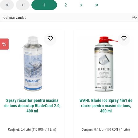
Pagina
Pagina
1
2
%
Spray răcoritor pentru mașina
WAHL Blade Ice Spray 4in1 de
de tuns Aesculap BladeCool 2.0,
răcire pentru mașini de tuns,
400 ml
400 ml
Conținut:
0.4 Litri
(110 RON / 1 Litri)
Conținut:
0.4 Litri
(170 RON / 1 Litri)