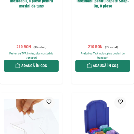
inoxidabil, 8 piese pentru
inoxidabil pentru capete Snap-
mașini de tuns
On, 8 piese
Preț de vânzare:
Preț obișnuit:
Preț de vânzare:
Preț obișnuit:
210 RON
210 RON
(3% salvat)
(3% salvat)
Prețuri cu TVA inclus, plus costuri de
Prețuri cu TVA inclus, plus costuri de
transport
transport
ADAUGĂ ÎN COȘ
ADAUGĂ ÎN COȘ