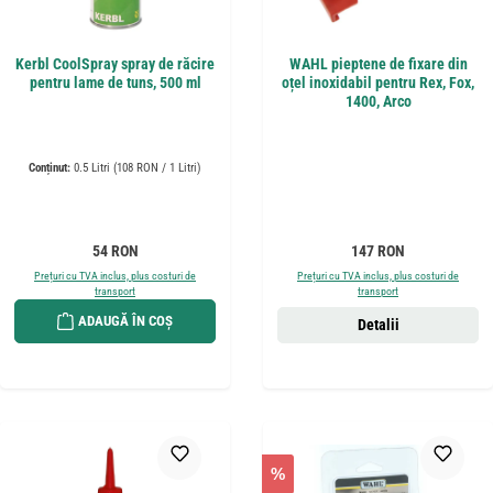
Kerbl CoolSpray spray de răcire
WAHL pieptene de fixare din
pentru lame de tuns, 500 ml
oțel inoxidabil pentru Rex, Fox,
1400, Arco
Conținut:
0.5 Litri
(108 RON / 1 Litri)
Preț obișnuit:
Preț obișnuit:
54 RON
147 RON
Prețuri cu TVA inclus, plus costuri de
Prețuri cu TVA inclus, plus costuri de
transport
transport
ADAUGĂ ÎN COȘ
Detalii
%