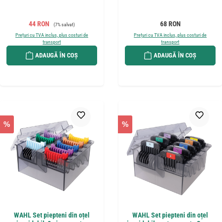
Preț de vânzare:
Preț obișnuit:
Preț obișnuit:
44 RON
68 RON
(7% salvat)
Prețuri cu TVA inclus, plus costuri de
Prețuri cu TVA inclus, plus costuri de
transport
transport
ADAUGĂ ÎN COȘ
ADAUGĂ ÎN COȘ
%
%
WAHL Set piepteni din oțel
WAHL Set piepteni din oțel