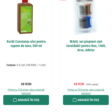
Kerbl Constanța ulei pentru
WAHL set piepteni oțel
capete de tuns, 500 ml
inoxidabil pentru Rex, 1400,
Arco, Adelar
Conținut:
0.5 Litri
(136 RON / 1 Litri)
Preț obișnuit:
Preț de vânzare:
Preț obișnuit:
68 RON
68 RON
(44% salvat)
Prețuri cu TVA inclus, plus costuri de
Prețuri cu TVA inclus, plus costuri de
transport
transport
ADAUGĂ ÎN COȘ
ADAUGĂ ÎN COȘ