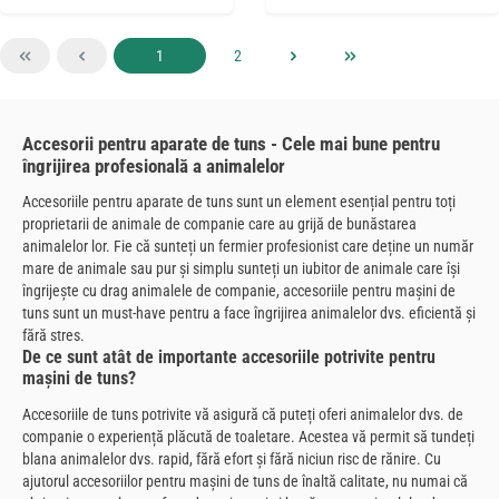
Pagina
Pagina
1
2
Accesorii pentru aparate de tuns - Cele mai bune pentru
îngrijirea profesională a animalelor
Accesoriile pentru aparate de tuns sunt un element esențial pentru toți
proprietarii de animale de companie care au grijă de bunăstarea
animalelor lor. Fie că sunteți un fermier profesionist care deține un număr
mare de animale sau pur și simplu sunteți un iubitor de animale care își
îngrijește cu drag animalele de companie, accesoriile pentru mașini de
tuns sunt un must-have pentru a face îngrijirea animalelor dvs. eficientă și
fără stres.
De ce sunt atât de importante accesoriile potrivite pentru
mașini de tuns?
Accesoriile de tuns potrivite vă asigură că puteți oferi animalelor dvs. de
companie o experiență plăcută de toaletare. Acestea vă permit să tundeți
blana animalelor dvs. rapid, fără efort și fără niciun risc de rănire. Cu
ajutorul accesoriilor pentru mașini de tuns de înaltă calitate, nu numai că