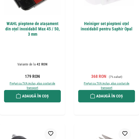
WAHL pieptene de atașament
Heiniger set piepteni oțel
din oțel inoxidabil Max 45 / 50,
inoxidabil pentru Saphir Opal
3 mm
Variante de la
42 RON
Preț obișnuit:
Preț de vânzare:
Preț obișnuit:
179 RON
368 RON
(7% salvat)
Prețuri cu TVA inclus, plus costuri de
Prețuri cu TVA inclus, plus costuri de
transport
transport
ADAUGĂ ÎN COȘ
ADAUGĂ ÎN COȘ