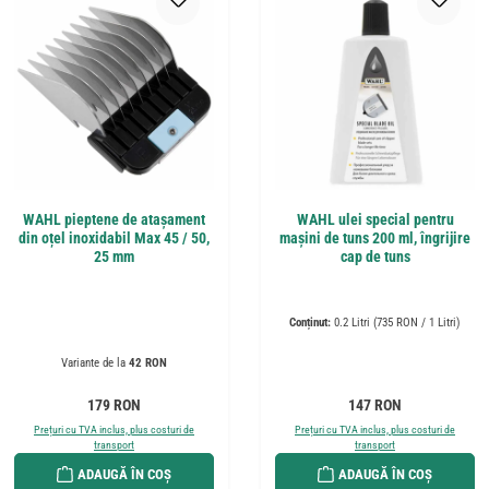
WAHL pieptene de atașament
WAHL ulei special pentru
din oțel inoxidabil Max 45 / 50,
mașini de tuns 200 ml, îngrijire
25 mm
cap de tuns
Conținut:
0.2 Litri
(735 RON / 1 Litri)
Variante de la
42 RON
Preț obișnuit:
Preț obișnuit:
179 RON
147 RON
Prețuri cu TVA inclus, plus costuri de
Prețuri cu TVA inclus, plus costuri de
transport
transport
ADAUGĂ ÎN COȘ
ADAUGĂ ÎN COȘ