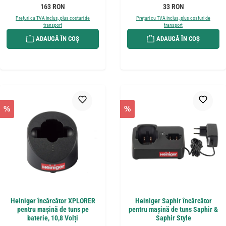
Preț obișnuit:
Preț obișnuit:
163 RON
33 RON
Prețuri cu TVA inclus, plus costuri de
Prețuri cu TVA inclus, plus costuri de
transport
transport
ADAUGĂ ÎN COȘ
ADAUGĂ ÎN COȘ
%
%
Heiniger încărcător XPLORER
Heiniger Saphir încărcător
pentru mașină de tuns pe
pentru mașină de tuns Saphir &
baterie, 10,8 Volți
Saphir Style