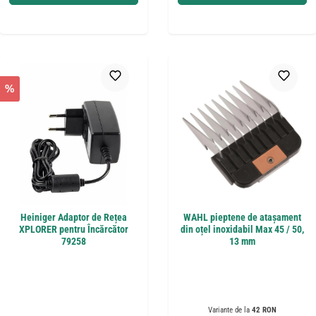
%
Heiniger Adaptor de Rețea
WAHL pieptene de atașament
XPLORER pentru Încărcător
din oțel inoxidabil Max 45 / 50,
79258
13 mm
Variante de la
42 RON