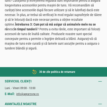
tuns? Curățarea și întreținerea regulată sunt importante pentru a asigura
longevitatea accesoriilor pentru mașini de tuns. Vă recomandăm să
curățați bine accesoriile după fiecare utilizare și să le lubrifiați dacă este
necesar. În plus, ar trebui să verificați în mod regulat suprafețele de tăiere
și să le înlocuiți dacă este necesar pentru a obține rezultate
optime.
Întrebarea 3: Cum pot să mă asigur că animalele mele nu se
ră
nesc
în timpul tunderii
? Pentru a evita rănile, este important să folosiți
accesorii de tuns de înaltă calitate. Produsele noastre sunt special
concepute pentru a permite o îngrijire delicată a blănii. Asigurați-vă că
mașina de tuns este curată și că lamele sunt ascuțite pentru a asigura o
tundere blândă și sigură.
30 de zile politica de returnare
SERVICIUL CLIENȚI
Luni. - Vineri 09:00 - 13:00
E-Mail:
info@agrarzone.ro
AVANTAJELE NOASTRE