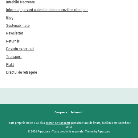
Întrebări frecvente
Informații privind autenticitatea recenziilor clienților
Blog
Sustenabilitate
Newsletter
Returnări
Dovada expertizei
Transport
Plată
Dreptul de retragere
Compania
Informații
Toate prețurile includ TVA plus
costuri de transport
și posibile taxe de livrare, dacă nu este specificat
altfel.
© 2026 Agrarzone - Toate drepturile rezervate. Theme by Agrarzone