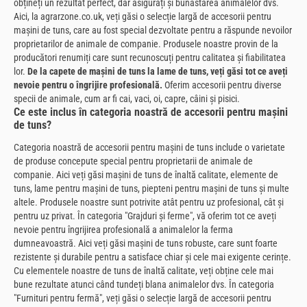
obțineți un rezultat perfect, dar asigurați și bunăstarea animalelor dvs.
Aici, la agrarzone.co.uk, veți găsi o selecție largă de accesorii pentru
mașini de tuns, care au fost special dezvoltate pentru a răspunde nevoilor
proprietarilor de animale de companie. Produsele noastre provin de la
producători renumiți care sunt recunoscuți pentru calitatea și fiabilitatea
lor.
De la capete de mașini de tuns la lame de tuns, veți găsi tot ce aveți
nevoie pentru o îngrijire profesională.
Oferim accesorii pentru diverse
specii de animale, cum ar fi cai, vaci, oi, capre, câini și pisici.
Ce este inclus în categoria noastră de accesorii pentru mașini
de tuns?
Categoria noastră de accesorii pentru mașini de tuns include o varietate
de produse concepute special pentru proprietarii de animale de
companie. Aici veți găsi mașini de tuns de înaltă calitate, elemente de
tuns, lame pentru mașini de tuns, piepteni pentru mașini de tuns și multe
altele. Produsele noastre sunt potrivite atât pentru uz profesional, cât și
pentru uz privat. În categoria "Grajduri și ferme", vă oferim tot ce aveți
nevoie pentru îngrijirea profesională a animalelor la ferma
dumneavoastră. Aici veți găsi mașini de tuns robuste, care sunt foarte
rezistente și durabile pentru a satisface chiar și cele mai exigente cerințe.
Cu elementele noastre de tuns de înaltă calitate, veți obține cele mai
bune rezultate atunci când tundeți blana animalelor dvs. În categoria
"Furnituri pentru fermă", veți găsi o selecție largă de accesorii pentru