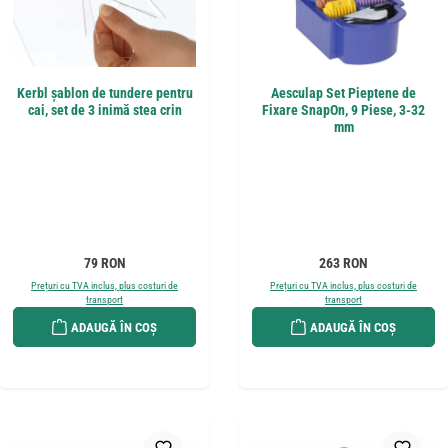
Kerbl șablon de tundere pentru
Aesculap Set Pieptene de
cai, set de 3 inimă stea crin
Fixare SnapOn, 9 Piese, 3-32
mm
Preț obișnuit:
Preț obișnuit:
79 RON
263 RON
Prețuri cu TVA inclus, plus costuri de
Prețuri cu TVA inclus, plus costuri de
transport
transport
ADAUGĂ ÎN COȘ
ADAUGĂ ÎN COȘ