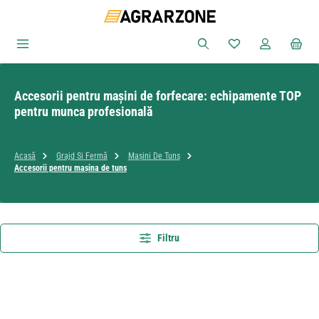
Sari la conținutul principal
Aveți 0 articole din
Accesorii pentru mașini de forfecare: echipamente TOP
pentru munca profesională
Acasă
Grajd Si Fermă
Mașini De Tuns
Accesorii pentru mașina de tuns
Filtru