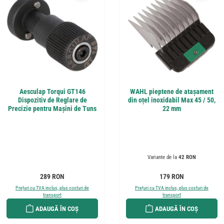
Aesculap Torqui GT146
WAHL pieptene de atașament
Dispozitiv de Reglare de
din oțel inoxidabil Max 45 / 50,
Precizie pentru Mașini de Tuns
22 mm
Variante de la
42 RON
Preț obișnuit:
Preț obișnuit:
289 RON
179 RON
Prețuri cu TVA inclus, plus costuri de
Prețuri cu TVA inclus, plus costuri de
transport
transport
ADAUGĂ ÎN COȘ
ADAUGĂ ÎN COȘ