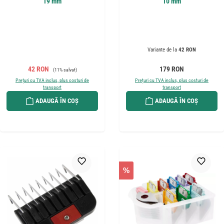
19 mm
10 mm
Variante de la
42 RON
Preț de vânzare:
Preț obișnuit:
Preț obișnuit:
42 RON
179 RON
(11% salvat)
Prețuri cu TVA inclus, plus costuri de
Prețuri cu TVA inclus, plus costuri de
transport
transport
ADAUGĂ ÎN COȘ
ADAUGĂ ÎN COȘ
%