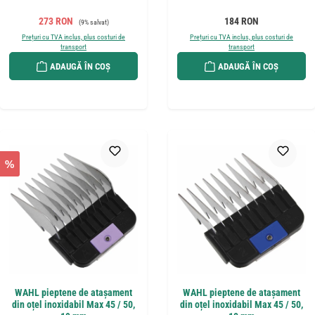
Preț de vânzare:
Preț obișnuit:
Preț obișnuit:
273 RON
184 RON
(9% salvat)
Prețuri cu TVA inclus, plus costuri de
Prețuri cu TVA inclus, plus costuri de
transport
transport
ADAUGĂ ÎN COȘ
ADAUGĂ ÎN COȘ
%
WAHL pieptene de atașament
WAHL pieptene de atașament
din oțel inoxidabil Max 45 / 50,
din oțel inoxidabil Max 45 / 50,