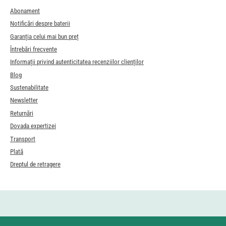
Abonament
Notificări despre baterii
Garanția celui mai bun preț
Întrebări frecvente
Informații privind autenticitatea recenziilor clienților
Blog
Sustenabilitate
Newsletter
Returnări
Dovada expertizei
Transport
Plată
Dreptul de retragere