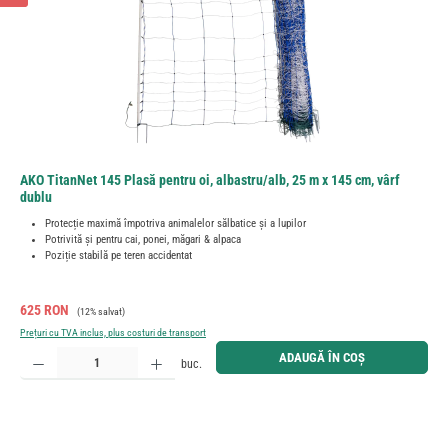
AKO TitanNet 145 Plasă pentru oi, albastru/alb, 25 m x 145 cm, vârf
dublu
Protecție maximă împotriva animalelor sălbatice și a lupilor
Potrivită și pentru cai, ponei, măgari & alpaca
Poziție stabilă pe teren accidentat
Preț de vânzare:
Preț obișnuit:
625 RON
(12% salvat)
Prețuri cu TVA inclus, plus costuri de transport
Cantitate produs: Introduceți cantitatea dorită sau utilizați butoanele pentru a mări sau micșora cant
ADAUGĂ ÎN COȘ
buc.