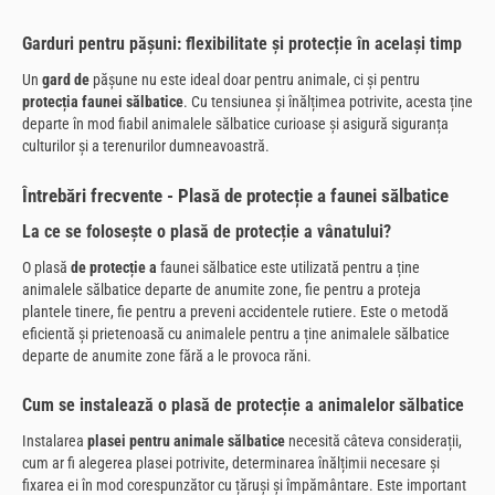
Garduri pentru pășuni: flexibilitate și protecție în același timp
Un
gard de
pășune nu este ideal doar pentru animale, ci și pentru
protecția faunei sălbatice
. Cu tensiunea și înălțimea potrivite, acesta ține
departe în mod fiabil animalele sălbatice curioase și asigură siguranța
culturilor și a terenurilor dumneavoastră.
Întrebări frecvente - Plasă de protecție a faunei sălbatice
La ce se folosește o plasă de protecție a vânatului?
O plasă
de protecție a
faunei sălbatice este utilizată pentru a ține
animalele sălbatice departe de anumite zone, fie pentru a proteja
plantele tinere, fie pentru a preveni accidentele rutiere. Este o metodă
eficientă și prietenoasă cu animalele pentru a ține animalele sălbatice
departe de anumite zone fără a le provoca răni.
Cum se instalează o plasă de protecție a animalelor sălbatice
Instalarea
plasei pentru animale sălbatice
necesită câteva considerații,
cum ar fi alegerea plasei potrivite, determinarea înălțimii necesare și
fixarea ei în mod corespunzător cu țăruși și împământare. Este important