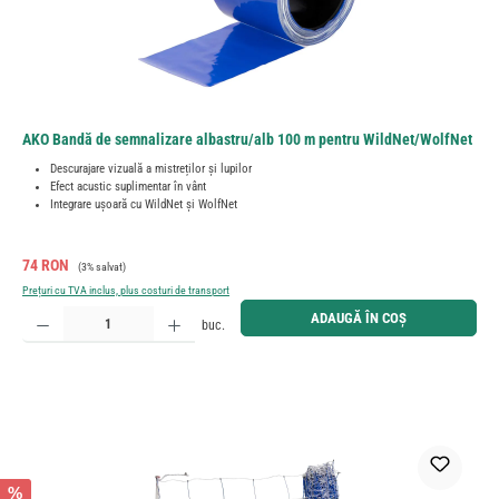
AKO Bandă de semnalizare albastru/alb 100 m pentru WildNet/WolfNet
Descurajare vizuală a mistreților și lupilor
Efect acustic suplimentar în vânt
Integrare ușoară cu WildNet și WolfNet
Preț de vânzare:
Preț obișnuit:
74 RON
(3% salvat)
Prețuri cu TVA inclus, plus costuri de transport
Cantitate produs: Introduceți cantitatea dorită sau utilizați butoanele pentru a mări sau micșora cant
ADAUGĂ ÎN COȘ
buc.
%