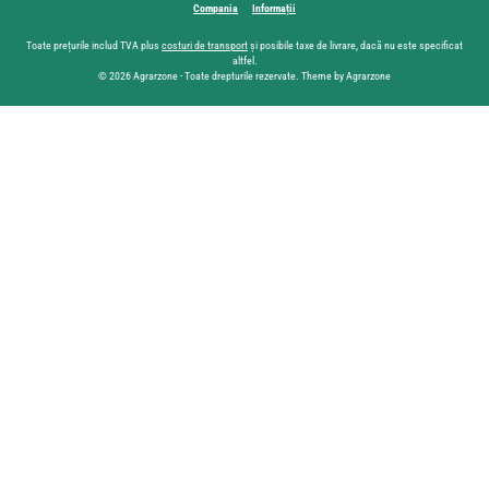
Compania
Informații
Toate prețurile includ TVA plus
costuri de transport
și posibile taxe de livrare, dacă nu este specificat
altfel.
© 2026 Agrarzone - Toate drepturile rezervate. Theme by Agrarzone