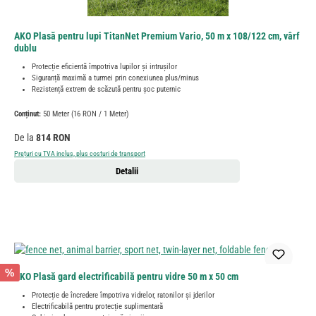
AKO Plasă pentru lupi TitanNet Premium Vario, 50 m x 108/122 cm, vârf
dublu
Protecție eficientă împotriva lupilor și intrușilor
Siguranță maximă a turmei prin conexiunea plus/minus
Rezistență extrem de scăzută pentru șoc puternic
Conținut:
50 Meter
(16 RON / 1 Meter)
Preț obișnuit:
De la
814 RON
Prețuri cu TVA inclus, plus costuri de transport
Detalii
%
AKO Plasă gard electrificabilă pentru vidre 50 m x 50 cm
Protecție de încredere împotriva vidrelor, ratonilor și jderilor
Electrificabilă pentru protecție suplimentară