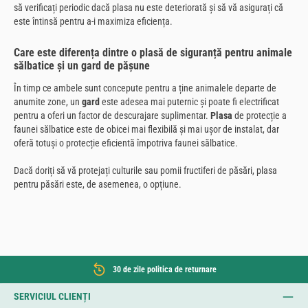
să verificați periodic dacă plasa nu este deteriorată și să vă asigurați că
este întinsă pentru a-i maximiza eficiența.
Care este diferența dintre o plasă de siguranță pentru animale
sălbatice și un gard de pășune
În timp ce ambele sunt concepute pentru a ține animalele departe de
anumite zone, un
gard
este adesea mai puternic și poate fi electrificat
pentru a oferi un factor de descurajare suplimentar.
Plasa
de protecție a
faunei sălbatice este de obicei mai flexibilă și mai ușor de instalat, dar
oferă totuși o protecție eficientă împotriva faunei sălbatice.
Dacă doriți să vă protejați culturile sau pomii fructiferi de păsări, plasa
pentru păsări este, de asemenea, o opțiune.
30 de zile politica de returnare
SERVICIUL CLIENȚI