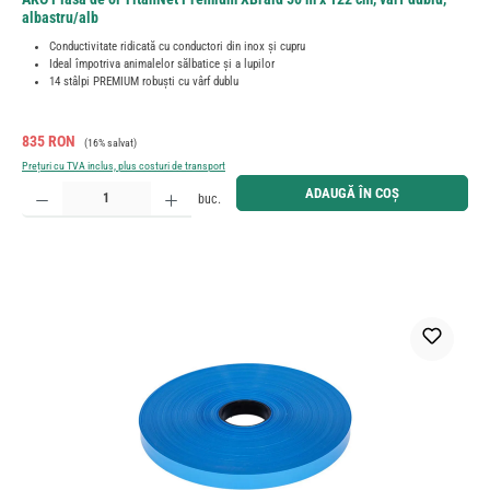
albastru/alb
Conductivitate ridicată cu conductori din inox și cupru
Ideal împotriva animalelor sălbatice și a lupilor
14 stâlpi PREMIUM robuști cu vârf dublu
Preț de vânzare:
Preț obișnuit:
835 RON
(16% salvat)
Prețuri cu TVA inclus, plus costuri de transport
Cantitate produs: Introduceți cantitatea dorită sau utilizați butoanele pentru a mări sau micșora cant
ADAUGĂ ÎN COȘ
buc.