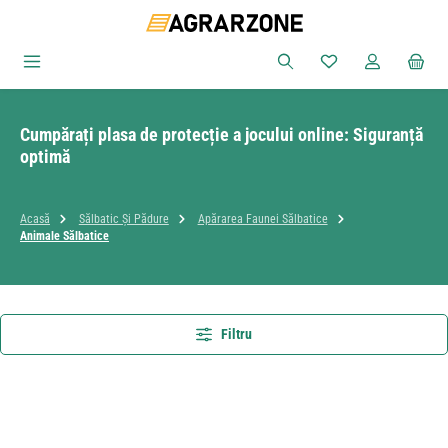
Sari la conținutul principal
Aveți 0 articole din
Cumpărați plasa de protecție a jocului online: Siguranță
optimă
Acasă
Sălbatic Și Pădure
Apărarea Faunei Sălbatice
Animale Sălbatice
Filtru