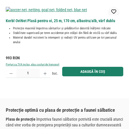
Kerbl OviNet Plasă pentru oi, 25 m, 170 cm, albastru/alb, vârf dublu
Protecție maximă împotriva săriturilor și prădătorilor datorită înălțimii ridicate
Stabilitate superioară pe teren accidentat prin stâlpii din fibră de sticlă cu vârf dublu
Material durabil rezistent la intemperii și radiații UV pentru utilizare pe tot parcursul
anului
Preț obișnuit:
993 RON
Prețuri cu TVA inclus, plus costuri de transport
Cantitate produs: Introduceți cantitatea dorită sau utilizați butoanele pentru a mări sau micșora cant
ADAUGĂ ÎN COȘ
buc.
Protecție optimă cu plasa de protecție a faunei sălbatice
Plasa de protecție
împotriva faunei sălbatice potrivită este crucială atunci
când vine vorba de protejarea proprietății sau a culturilor dumneavoastră