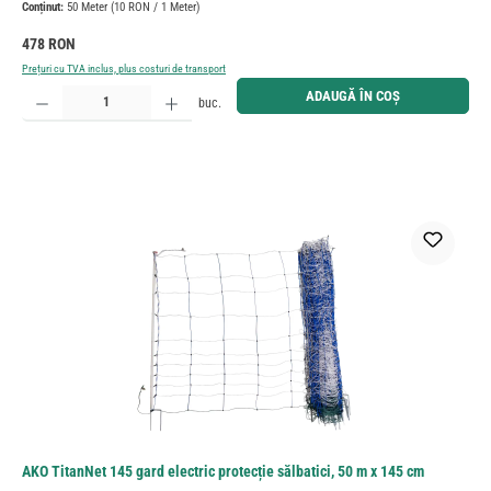
Conținut:
50 Meter
(10 RON / 1 Meter)
Preț obișnuit:
478 RON
Prețuri cu TVA inclus, plus costuri de transport
Cantitate produs: Introduceți cantitatea dorită sau utilizați butoanele pentru a mări sau micșora cant
ADAUGĂ ÎN COȘ
buc.
AKO TitanNet 145 gard electric protecție sălbatici, 50 m x 145 cm