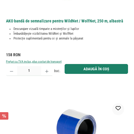
AKO bandă de semnalizare pentru WildNet / WolfNet, 250 m, albastră
Descurajare vizuală timpurie a mistreților și lupilor
Îmbunătățește vizibilitatea WildNet și WolfNet
Protecție suplimentară pentru oi și animale la pășunat
Preț obișnuit:
158 RON
Prețuri cu TVA inclus, plus costuri de transport
Cantitate produs: Introduceți cantitatea dorită sau utilizați butoanele pentru a mări sau micșora cant
ADAUGĂ ÎN COȘ
buc.
%