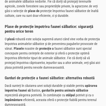
de animalele sălbatice nedorite. Fie că doriți să protejați terenurile
agricole, zonele forestiere sau proprietățile private, la agrarzone.de veți
găsi o selecție de
plase de
protecție împotriva faunei sălbatice de înaltă
calitate, care nu sunt doar eficiente, ci și durabile.
Plase de protecție împotriva faunei sălbatice: siguranță
pentru orice teren
O
plasă
robustă este soluția supremă atunci când vine vorba de protecția
împotriva animalelor sălbatice și de prevenirea pagubelor provocate de
vânat.
Plasele
noastre de
protecție a
faunei sălbatice sunt special
concepute pentru cerințele de exterior și oferă o protecție optimă
împotriva diferitelor tipuri de animale sălbatice. Fie că doriți să vă
protejați împotriva căprioarelor, iepurilor sau a altor animale, veți găsi aici
plasa potrivită pentru nevoile dumneavoastră.
Garduri de protecție a faunei sălbatice: alternativa robustă
Dacă sunteți în căutarea unei soluții durabile și stabile pentru
apărarea
împotriva faunei să
lbatice,
gardurile pentru animale sălbatice
reprezintă alegerea potrivită. În combinație cu
stâlpul
potrivit și cu o
împământare
eficientă, aceasta oferă o protecție fiabilă pentru terenul
dumneavoastră.