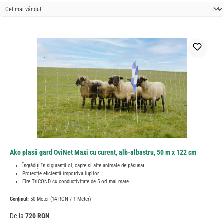
Ako plasă gard OviNet Maxi cu curent, alb-albastru, 50 m x 122 cm
Îngrădiți în siguranță oi, capre și alte animale de pășunat
Protecție eficientă împotriva lupilor
Fire TriCOND cu conductivitate de 5 ori mai mare
Conținut:
50 Meter
(14 RON / 1 Meter)
Preț obișnuit:
De la
720 RON