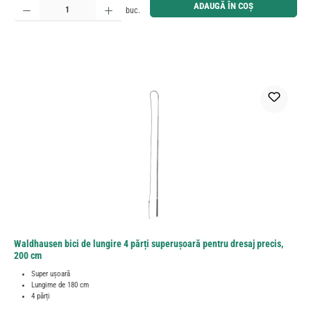
ADAUGĂ ÎN COȘ
buc.
Waldhausen bici de lungire 4 părți superuşoară pentru dresaj precis,
200 cm
Super ușoară
Lungime de 180 cm
4 părți