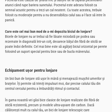
Pocnetul este cauzat de șnurul mic și subțire de la capătul plesnitoarei
atunci când rupe bariera sunetului. Pocnetul este adesea folosit ca
semnal acustic pentru a trezi un cal neatent. Cu toate acestea, trebuie
folosit cu moderație pentru a nu desensibiliza calul sau a-l face să intre în
panică.
Care este cel mai bun mod de a-mi depozita biciul de lonjare?
Bicele de lonjare nu ar trebui să fie lăsate niciodată pe podea sau
rezemate în diagonală într-un colț, deoarece bățul din fibră de sticlă se
poate îndoi definitiv. Cel mai bine este să agățați biciul orizontal pe perete
folosind un suport special pentru bice sau de bucla mânerului.
Echipament ușor pentru lonjare
Un bici bun de lonjare stă ușor în mână și menajează mușchii umerilor și
brațelor. Îți permite să trimiți impulsuri moi, dar precise calului tău din
centrul cercului pentru a îmbunătăți ritmul și contactul.
În gama noastră vei găsi bice clasice de lonjare realizate din fibră de
sticlă rezistentă, precum și modele ultra-ușoare din carbon. Dacă
călătorești mult cu calul tău, un bici de lonjare telescopic care