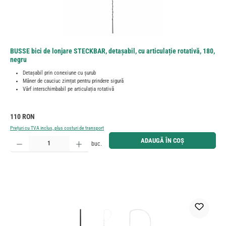
BUSSE bici de lonjare STECKBAR, detașabil, cu articulație rotativă, 180,
negru
Detașabil prin conexiune cu șurub
Mâner de cauciuc zimțat pentru prindere sigură
Vârf interschimbabil pe articulația rotativă
Preț obișnuit:
110 RON
Prețuri cu TVA inclus, plus costuri de transport
Cantitate produs: Introduceți cantitatea dorită sau utilizați butoanele pentru a mări sau micșora cant
ADAUGĂ ÎN COȘ
buc.