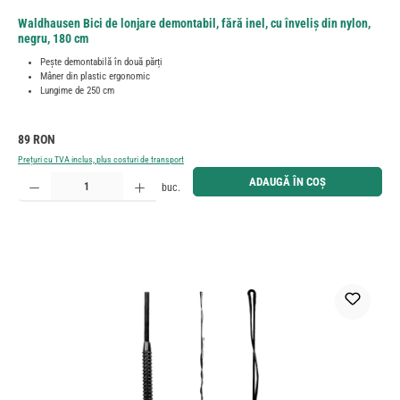
Waldhausen Bici de lonjare demontabil, fără inel, cu înveliș din nylon,
negru, 180 cm
Pește demontabilă în două părți
Mâner din plastic ergonomic
Lungime de 250 cm
Preț obișnuit:
89 RON
Prețuri cu TVA inclus, plus costuri de transport
Cantitate produs: Introduceți cantitatea dorită sau utilizați butoanele pentru a mări sau micșora cant
ADAUGĂ ÎN COȘ
buc.