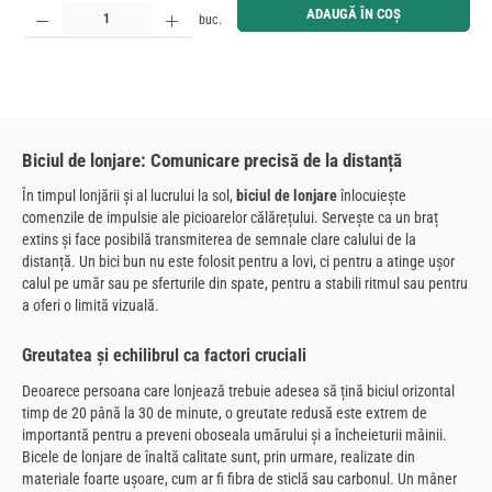
Cantitate produs: Introduceți cantitatea dorită sau utilizați butoanele pentru a mări sau micșora cant
ADAUGĂ ÎN COȘ
buc.
Biciul de lonjare: Comunicare precisă de la distanță
În timpul lonjării și al lucrului la sol,
biciul de lonjare
înlocuiește
comenzile de impulsie ale picioarelor călărețului. Servește ca un braț
extins și face posibilă transmiterea de semnale clare calului de la
distanță. Un bici bun nu este folosit pentru a lovi, ci pentru a atinge ușor
calul pe umăr sau pe sferturile din spate, pentru a stabili ritmul sau pentru
a oferi o limită vizuală.
Greutatea și echilibrul ca factori cruciali
Deoarece persoana care lonjează trebuie adesea să țină biciul orizontal
timp de 20 până la 30 de minute, o greutate redusă este extrem de
importantă pentru a preveni oboseala umărului și a încheieturii mâinii.
Bicele de lonjare de înaltă calitate sunt, prin urmare, realizate din
materiale foarte ușoare, cum ar fi fibra de sticlă sau carbonul. Un mâner