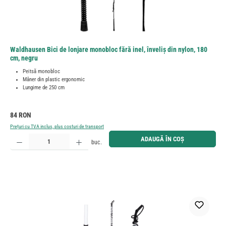
Waldhausen Bici de lonjare monobloc fără inel, înveliș din nylon, 180
cm, negru
Peitsă monobloc
Mâner din plastic ergonomic
Lungime de 250 cm
Preț obișnuit:
84 RON
Prețuri cu TVA inclus, plus costuri de transport
Cantitate produs: Introduceți cantitatea dorită sau utilizați butoanele pentru a mări sau micșora cant
ADAUGĂ ÎN COȘ
buc.