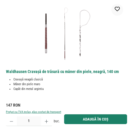
Waldhausen Cravașă de trăsură cu mâner din piele, neagră, 140 cm
Cravașă neagră clasică
Mâner din piele maro
Capăt din metal argintiu
Preț obișnuit:
147 RON
Prețuri cu TVA inclus, plus costuri de transport
Cantitate produs: Introduceți cantitatea dorită sau utilizați butoanele pentru a mări sau micșora cant
ADAUGĂ ÎN COȘ
buc.