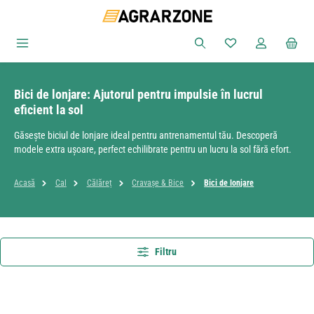
Sari la conținutul principal
Aveți 0 articole din
Bici de lonjare: Ajutorul pentru impulsie în lucrul
eficient la sol
Găsește biciul de lonjare ideal pentru antrenamentul tău. Descoperă
modele extra ușoare, perfect echilibrate pentru un lucru la sol fără efort.
Acasă
Cal
Călăreț
Cravașe & Bice
Bici de lonjare
Filtru