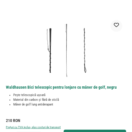
Waldhausen Bici telescopic pentru lonjare cu mâner de golf, negru
Pește telescopică ușoară
Material din carbon și fibră de sticlă
Mâner de golf lung antiderapant
Preț obișnuit:
210 RON
Prețuri cu TVA inclus, plus costuri de transport
Cantitate produs: Introduceți cantitatea dorită sau utilizați butoanele pentru a mări sau micșora cant