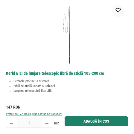
Kerbl Bici de lunjare telescopic fibră de sticlă 105-200 cm
Semnale precise la distanță
Fibră de sticlă ușoară și robustă
Lungime telescopică flexibilă
Preț obișnuit:
147 RON
Prețuri cu TVA inclus, plus costuri de transport
Cantitate produs: Introduceți cantitatea dorită sau utilizați butoanele pentru a mări sau micșora cant
ADAUGĂ ÎN COȘ
buc.