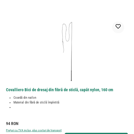
Covalliero Bici de dresaj din fibră de sticlă, capăt nylon, 160 cm
Coardă din nailon
Material din fibră de sticlă împletită
Preț obișnuit:
94 RON
Prețuri cu TVA inclus, plus costuri de transport