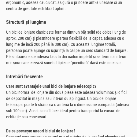
ergonomic, adesea cauciucat, asigură o prindere anti-alunecare și un
centru de greutate echilibrat optim.
Structură și lungime
Un bici de lonjare clasic este format dintr-un băț solid (de obicei lung de
aprox. 200 cm) și plesnitoare (partea flexibilă de la capăt, adesea cu o
lungime de încă 200 până la 300 cm). Cu această lungime totală,
persoana poate ajunge cu ușurință la cal pe un cerc standard de lonjare.
Plesnitoarea este adesea făcută din nailon împletit și se termină într-un
mic șnur care creează sunetul tipic de "pocnitură" dacă este necesar.
Întrebări frecvente
Care sunt avantajele unui bici de lonjare telescopic?
Un bici normal de lonjare din două piese este adesea voluminos și dificil
de depozitat în mașină sau într-un dulap îngust. Un bici de lonjare
telescopic poate fi strâns ca o antenă la o dimensiune compactă (adesea
sub 100 cm). Acest lucru îl face ideal pentru transportul la cursuri de
echitație sau concursuri.
De ce pocnește uneori biciul de lonjare?