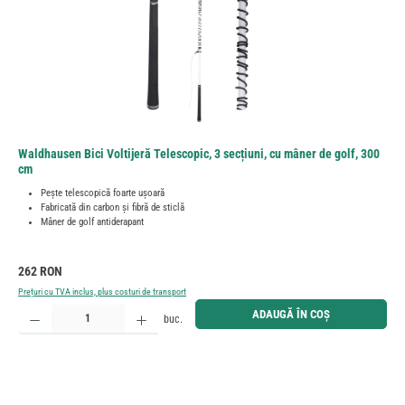
Waldhausen Bici Voltijeră Telescopic, 3 secțiuni, cu mâner de golf, 300
cm
Pește telescopică foarte ușoară
Fabricată din carbon și fibră de sticlă
Mâner de golf antiderapant
Preț obișnuit:
262 RON
Prețuri cu TVA inclus, plus costuri de transport
Cantitate produs: Introduceți cantitatea dorită sau utilizați butoanele pentru a mări sau micșora cant
ADAUGĂ ÎN COȘ
buc.