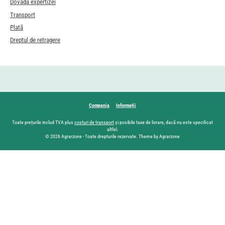
Dovada expertizei
Transport
Plată
Dreptul de retragere
Compania
Informații
Toate prețurile includ TVA plus
costuri de transport
și posibile taxe de livrare, dacă nu este specificat
altfel.
© 2026 Agrarzone - Toate drepturile rezervate. Theme by Agrarzone