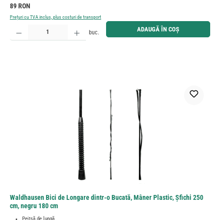
Preț obișnuit:
89 RON
Prețuri cu TVA inclus, plus costuri de transport
Cantitate produs: Introduceți cantitatea dorită sau utilizați butoanele pentru a mări sau micșora cant
ADAUGĂ ÎN COȘ
buc.
Waldhausen Bici de Longare dintr-o Bucată, Mâner Plastic, Șfichi 250
cm, negru 180 cm
Peitșă de lungă