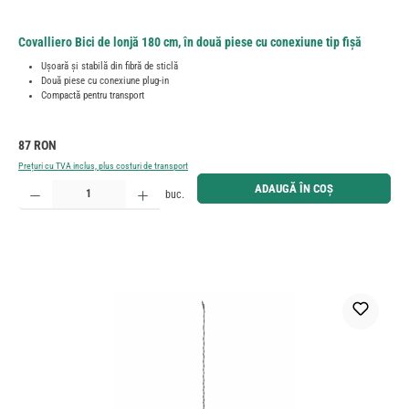
Covalliero Bici de lonjă 180 cm, în două piese cu conexiune tip fișă
Ușoară și stabilă din fibră de sticlă
Două piese cu conexiune plug-in
Compactă pentru transport
Preț obișnuit:
87 RON
Prețuri cu TVA inclus, plus costuri de transport
Cantitate produs: Introduceți cantitatea dorită sau utilizați butoanele pentru a mări sau micșora cant
ADAUGĂ ÎN COȘ
buc.