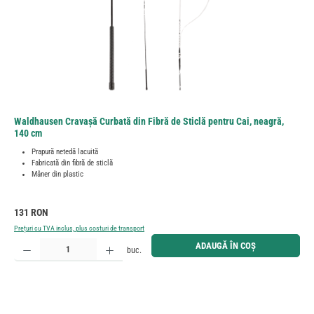
Waldhausen Cravașă Curbată din Fibră de Sticlă pentru Cai, neagră,
140 cm
Prapură netedă lacuită
Fabricată din fibră de sticlă
Mâner din plastic
Preț obișnuit:
131 RON
Prețuri cu TVA inclus, plus costuri de transport
Cantitate produs: Introduceți cantitatea dorită sau utilizați butoanele pentru a mări sau micșora cant
ADAUGĂ ÎN COȘ
buc.