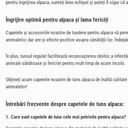
pentru îngrijirea alpaca, sunteți bine echipat și puteți fi sigur c
Îngrijire optimă pentru alpaca și lama fericiți
Capetele și accesoriile noastre de tundere pentru alpaca vă permi
animalelor, dar are și efecte pozitive asupra sănătății lor. Îndep
În plus, tunsul regulat facilitează recunoașterea rănilor, a infest
animale sănătoase și fericite pentru mult timp de acum încolo.
Obțineți acum capetele noastre de tuns alpaca de înaltă calitate ș
animalelor!
Întrebări frecvente despre capetele de tuns alpaca:
1. Care sunt capetele de tuns cele mai potrivite pentru alpaca?