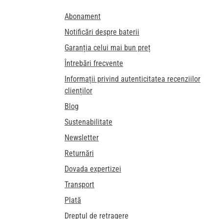
Abonament
Notificări despre baterii
Garanția celui mai bun preț
Întrebări frecvente
Informații privind autenticitatea recenziilor
clienților
Blog
Sustenabilitate
Newsletter
Returnări
Dovada expertizei
Transport
Plată
Dreptul de retragere