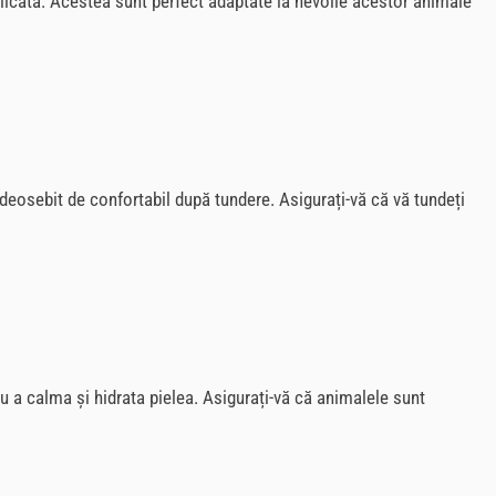
elicată. Acestea sunt perfect adaptate la nevoile acestor animale
deosebit de confortabil după tundere. Asigurați-vă că vă tundeți
u a calma și hidrata pielea. Asigurați-vă că animalele sunt