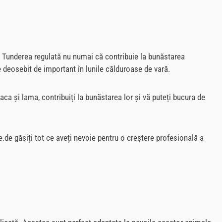
t. Tunderea regulată nu numai că contribuie la bunăstarea
e deosebit de important în lunile călduroase de vară.
paca și lama, contribuiți la bunăstarea lor și vă puteți bucura de
e.de găsiți tot ce aveți nevoie pentru o creștere profesională a