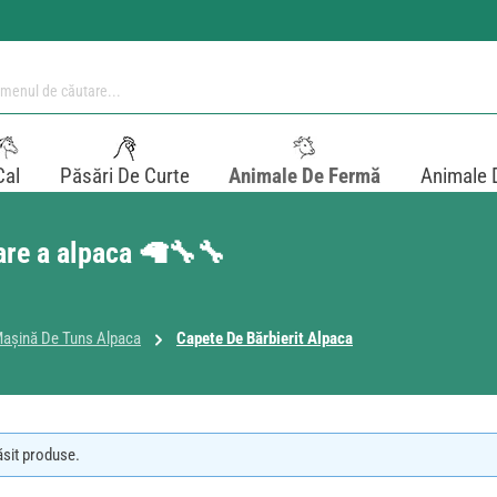
Cal
Păsări De Curte
Animale De Fermă
Animale 
are a alpaca 🦙🔧🔧
așină De Tuns Alpaca
Capete De Bărbierit Alpaca
ăsit produse.