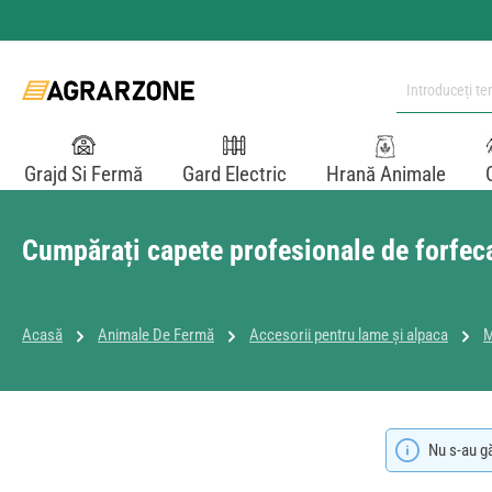
i la conținutul principal
Sari la căutare
Sari la navigarea principală
Grajd Si Fermă
Gard Electric
Hrană Animale
Cumpărați capete profesionale de forfec
Acasă
Animale De Fermă
Accesorii pentru lame și alpaca
M
Nu s-au g