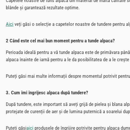
Capetele noastre de tuns alpaca din material de înaltă calitate s
blânde și garantează rezultate optime.
Aici
veți găsi o selecție a capetelor noastre de tundere pentru a
2 Când este cel mai bun moment pentru a tunde alpaca?
Perioada ideală pentru a vă tunde alpaca este de primăvara până 
alpaca înainte de iarnă pentru a le da posibilitatea de a le crește
Puteți găsi mai multe informații despre momentul potrivit pentr
3. Cum îmi îngrijesc alpaca după tundere?
După tundere, este important să aveți grijă de pielea și blana al
protejate de curenții de aer și de lumina puternică a soarelui du
Puteți găsi
aici
produsele de îngrijire potrivite pentru alpaca du