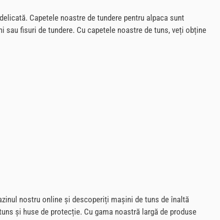
i delicată. Capetele noastre de tundere pentru alpaca sunt
ni sau fisuri de tundere. Cu capetele noastre de tuns, veți obține
azinul nostru online și descoperiți mașini de tuns de înaltă
de tuns și huse de protecție. Cu gama noastră largă de produse