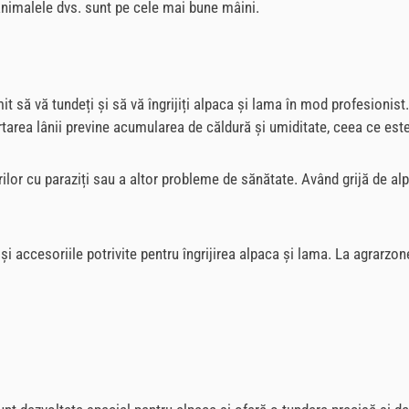
ă animalele dvs. sunt pe cele mai bune mâini.
t să vă tundeți și să vă îngrijiți alpaca și lama în mod profesionis
ărtarea lânii previne acumularea de căldură și umiditate, ceea ce est
ărilor cu paraziți sau a altor probleme de sănătate. Având grijă de al
i accesoriile potrivite pentru îngrijirea alpaca și lama. La agrarzon