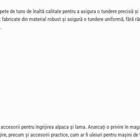
pete de tuns de înaltă calitate pentru a asigura o tundere precisă ș
t fabricate din material robust și asigură o tundere uniformă, fără ră
.
accesorii pentru îngrijirea alpaca și lama. Aruncați o privire în mag
ijire, precum și accesorii practice, cum ar fi uleiuri pentru mașini 