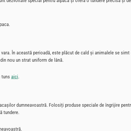
unt dezvoltate special pentru alpaca și oferă o tundere precisă și d
lpaca.
vara. În această perioadă, este plăcut de cald și animalele se simt 
 din nou un strat uniform de lână.
u tuns
aici
.
pacașilor dumneavoastră. Folosiți produse speciale de îngrijire pentr
pă tundere.
mneavoastră.