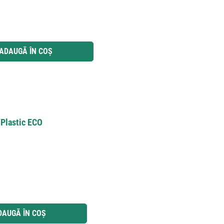
 utilizați butoanele pentru a mări sau micșora cantitatea.
ADAUGĂ ÎN COȘ
 Plastic ECO
 utilizați butoanele pentru a mări sau micșora cantitatea.
DAUGĂ ÎN COȘ