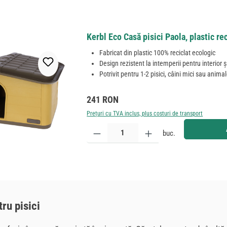
Kerbl Eco Casă pisici Paola, plastic re
Fabricat din plastic 100% reciclat ecologic
Design rezistent la intemperii pentru interior ș
Potrivit pentru 1-2 pisici, câini mici sau anima
Preț obișnuit:
241 RON
Prețuri cu TVA inclus, plus costuri de transport
Cantitate produs: Introduceți cantitatea dorită sau
buc.
ru pisici