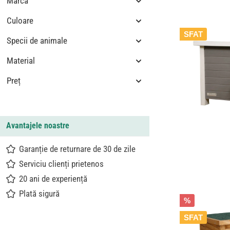
Marca
Culoare
SFAT
Specii de animale
Material
Preț
Avantajele noastre
Garanție de returnare de 30 de zile
Serviciu clienți prietenos
20 ani de experiență
Plată sigură
%
SFAT