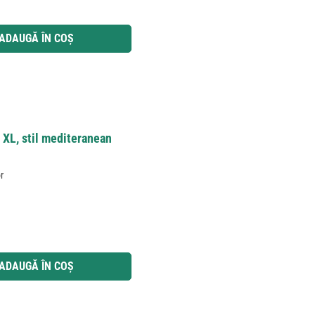
 utilizați butoanele pentru a mări sau micșora cantitatea.
ADAUGĂ ÎN COȘ
 XL, stil mediteranean
r
 utilizați butoanele pentru a mări sau micșora cantitatea.
ADAUGĂ ÎN COȘ