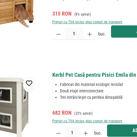
Preț de vânzare:
Preț obișnuit:
315 RON
(8% salvat)
Prețuri cu TVA inclus, plus costuri de transport
Cantitate produs: Introduceți cantitatea dorită sau
buc.
Kerbl Pet Casă pentru Pisici Emila din
Fabricat din material ecologic reciclat
Două etaje interconectate
Trei intrări/ieșiri cu perdea detașabilă
Preț de vânzare:
Preț obișnuit:
682 RON
(32% salvat)
Prețuri cu TVA inclus, plus costuri de transport
Cantitate produs: Introduceți cantitatea dorită sau
A
buc.