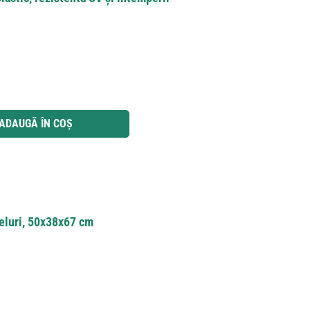
 utilizați butoanele pentru a mări sau micșora cantitatea.
ADAUGĂ ÎN COȘ
iveluri, 50x38x67 cm