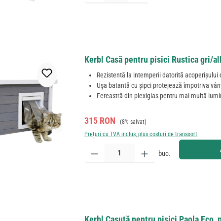
Kerbl Casă pentru pisici Rustica gri/al
Rezistentă la intemperii datorită acoperișului
Ușa batantă cu șipci protejează împotriva vântu
Fereastră din plexiglas pentru mai multă lum
Preț de vânzare:
Preț obișnuit:
315 RON
(8% salvat)
Prețuri cu TVA inclus, plus costuri de transport
Cantitate produs: Introduceți cantitatea dorită sau
buc.
Kerbl Casuță pentru pisici Paola Eco, p