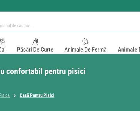
Cal
Păsări De Curte
Animale De Fermă
Animale 
u confortabil pentru pisici
Pisica
Casă Pentru Pisici