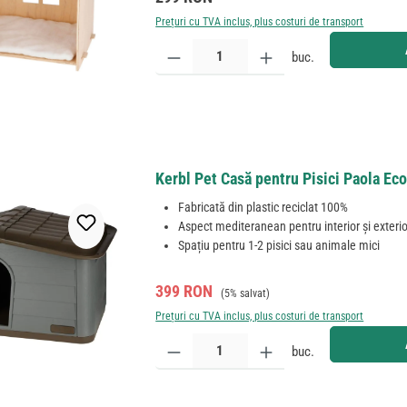
Prețuri cu TVA inclus, plus costuri de transport
Cantitate produs: Introduceți cantitatea dorită sau
buc.
Kerbl Pet Casă pentru Pisici Paola Eco
Fabricată din plastic reciclat 100%
Aspect mediteranean pentru interior și exterio
Spațiu pentru 1-2 pisici sau animale mici
Preț de vânzare:
Preț obișnuit:
399 RON
(5% salvat)
Prețuri cu TVA inclus, plus costuri de transport
Cantitate produs: Introduceți cantitatea dorită sau
buc.