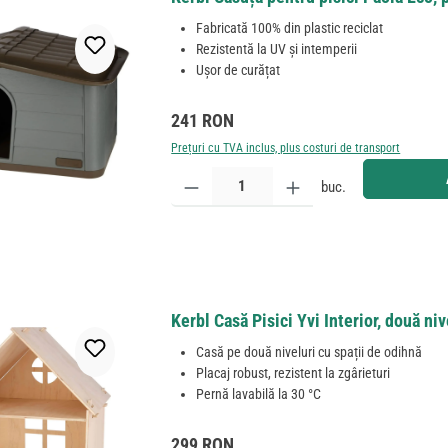
Fabricată 100% din plastic reciclat
Rezistentă la UV și intemperii
Ușor de curățat
Preț obișnuit:
241 RON
Prețuri cu TVA inclus, plus costuri de transport
Cantitate produs: Introduceți cantitatea dorită sau
buc.
Kerbl Casă Pisici Yvi Interior, două n
Casă pe două niveluri cu spații de odihnă
Placaj robust, rezistent la zgârieturi
Pernă lavabilă la 30 °C
Preț obișnuit:
299 RON