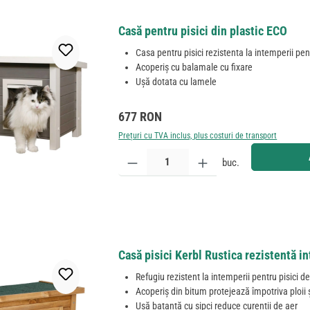
Casă pentru pisici din plastic ECO
Casa pentru pisici rezistenta la intemperii pentr
Acoperiș cu balamale cu fixare
Ușă dotata cu lamele
Preț obișnuit:
677 RON
Prețuri cu TVA inclus, plus costuri de transport
Cantitate produs: Introduceți cantitatea dorită sau
buc.
Casă pisici Kerbl Rustica rezistentă 
Refugiu rezistent la intemperii pentru pisici de
Acoperiș din bitum protejează împotriva ploii ș
Ușă batantă cu șipci reduce curenții de aer