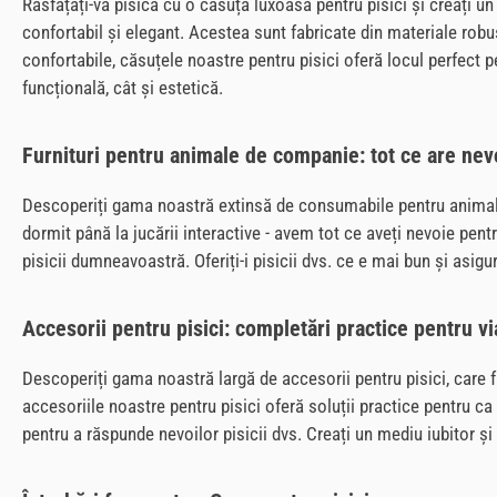
Răsfățați-vă pisica cu o căsuță luxoasă pentru pisici și creați un
confortabil și elegant. Acestea sunt fabricate din materiale robu
confortabile, căsuțele noastre pentru pisici oferă locul perfect pen
funcțională, cât și estetică.
Furnituri pentru animale de companie: tot ce are nevo
Descoperiți gama noastră extinsă de consumabile pentru animale de
dormit până la jucării interactive - avem tot ce aveți nevoie pentr
pisicii dumneavoastră. Oferiți-i pisicii dvs. ce e mai bun și asigu
Accesorii pentru pisici: completări practice pentru viaț
Descoperiți gama noastră largă de accesorii pentru pisici, care fac
accesoriile noastre pentru pisici oferă soluții practice pentru ca 
pentru a răspunde nevoilor pisicii dvs. Creați un mediu iubitor și