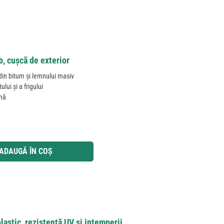
b, cușcă de exterior
 din bitum și lemnului masiv
lui și a frigului
ină
 utilizați butoanele pentru a mări sau micșora cantitatea.
ADAUGĂ ÎN COȘ
lastic, rezistentă UV și intemperii