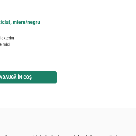
ciclat, miere/negru
i exterior
le mici
 utilizați butoanele pentru a mări sau micșora cantitatea.
ADAUGĂ ÎN COȘ