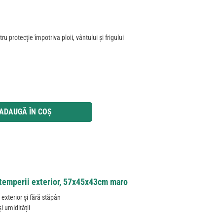
u protecție împotriva ploii, vântului și frigului
 utilizați butoanele pentru a mări sau micșora cantitatea.
ADAUGĂ ÎN COȘ
intemperii exterior, 57x45x43cm maro
 exterior și fără stăpân
i umidității