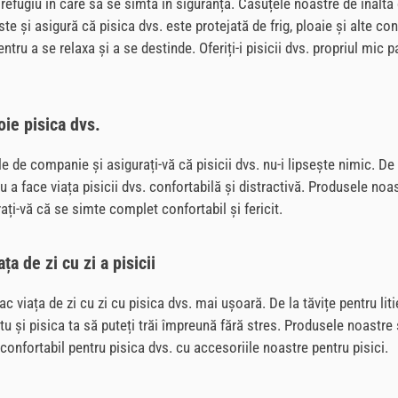
 refugiu în care să se simtă în siguranță. Căsuțele noastre de înaltă
ste și asigură că pisica dvs. este protejată de frig, ploaie și alte 
tru a se relaxa și a se destinde. Oferiți-i pisicii dvs. propriul mic p
ie pisica dvs.
 companie și asigurați-vă că pisicii dvs. nu-i lipsește nimic. De la 
u a face viața pisicii dvs. confortabilă și distractivă. Produsele noas
rați-vă că se simte complet confortabil și fericit.
a de zi cu zi a pisicii
 viața de zi cu zi cu pisica dvs. mai ușoară. De la tăvițe pentru litie
tu și pisica ta să puteți trăi împreună fără stres. Produsele noastre 
 confortabil pentru pisica dvs. cu accesoriile noastre pentru pisici.