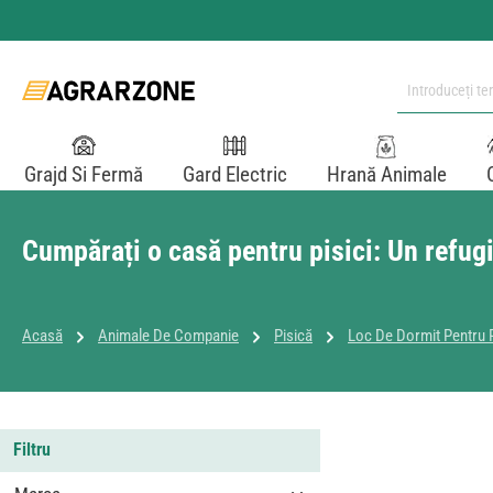
i la conținutul principal
Sari la căutare
Sari la navigarea principală
Grajd Si Fermă
Gard Electric
Hrană Animale
Cumpărați o casă pentru pisici: Un refugi
Acasă
Animale De Companie
Pisică
Loc De Dormit Pentru 
Filtru