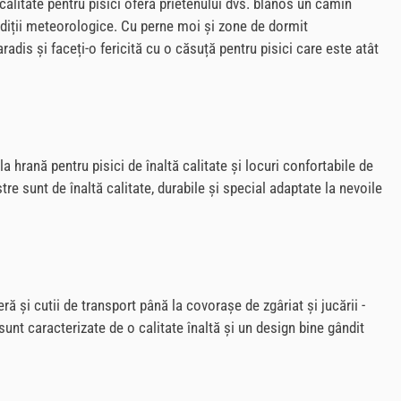
 calitate pentru pisici oferă prietenului dvs. blănos un cămin
condiții meteorologice. Cu perne moi și zone de dormit
aradis și faceți-o fericită cu o căsuță pentru pisici care este atât
hrană pentru pisici de înaltă calitate și locuri confortabile de
tre sunt de înaltă calitate, durabile și special adaptate la nevoile
ră și cutii de transport până la covorașe de zgâriat și jucării -
sunt caracterizate de o calitate înaltă și un design bine gândit