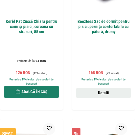
Kerbl Pat Cușcă Chiara pentru
Beeztees Sac de dormit pentru
câini și pisici, coroană cu
pisici, perniță confortabilă cu
strasuri, 55 cm
pătură, dromy
Variante de la
94 RON
Preț de vânzare:
Preț obișnuit:
Preț de vânzare:
Preț obișnuit:
126 RON
168 RON
(12% salvat)
(7% salvat)
Prețuri cu TVA inclus, plus costuri de
Prețuri cu TVA inclus, plus costuri de
transport
transport
ADAUGĂ ÎN COȘ
Detalii
SFAT
%