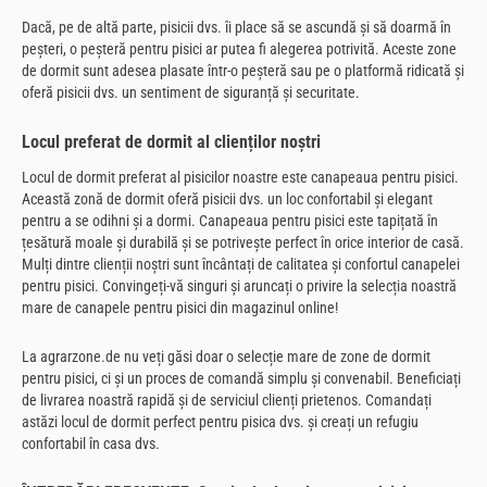
Dacă, pe de altă parte, pisicii dvs. îi place să se ascundă și să doarmă în
peșteri, o peșteră pentru pisici ar putea fi alegerea potrivită. Aceste zone
de dormit sunt adesea plasate într-o peșteră sau pe o platformă ridicată și
oferă pisicii dvs. un sentiment de siguranță și securitate.
Locul preferat de dormit al clienților noștri
Locul de dormit preferat al pisicilor noastre este canapeaua pentru pisici.
Această zonă de dormit oferă pisicii dvs. un loc confortabil și elegant
pentru a se odihni și a dormi. Canapeaua pentru pisici este tapițată în
țesătură moale și durabilă și se potrivește perfect în orice interior de casă.
Mulți dintre clienții noștri sunt încântați de calitatea și confortul canapelei
pentru pisici. Convingeți-vă singuri și aruncați o privire la selecția noastră
mare de canapele pentru pisici din magazinul online!
La agrarzone.de nu veți găsi doar o selecție mare de zone de dormit
pentru pisici, ci și un proces de comandă simplu și convenabil. Beneficiați
de livrarea noastră rapidă și de serviciul clienți prietenos. Comandați
astăzi locul de dormit perfect pentru pisica dvs. și creați un refugiu
confortabil în casa dvs.