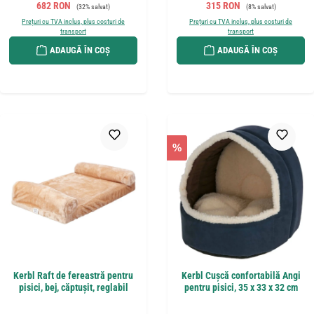
Preț de vânzare:
Preț obișnuit:
Preț de vânzare:
Preț obișnuit:
682 RON
315 RON
(32% salvat)
(8% salvat)
Prețuri cu TVA inclus, plus costuri de
Prețuri cu TVA inclus, plus costuri de
transport
transport
ADAUGĂ ÎN COȘ
ADAUGĂ ÎN COȘ
%
Kerbl Raft de fereastră pentru
Kerbl Cușcă confortabilă Angi
pisici, bej, căptușit, reglabil
pentru pisici, 35 x 33 x 32 cm