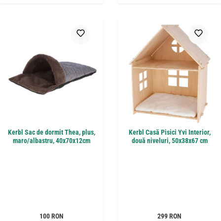
Kerbl Sac de dormit Thea, plus,
Kerbl Casă Pisici Yvi Interior,
maro/albastru, 40x70x12cm
două niveluri, 50x38x67 cm
Preț obișnuit:
Preț obișnuit:
100 RON
299 RON