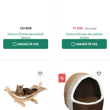
Preț obișnuit:
Preț de vânzare:
Preț obișnuit:
163 RON
79 RON
(40% salvat)
Prețuri cu TVA inclus, plus costuri de
Prețuri cu TVA inclus, plus costuri de
transport
transport
ADAUGĂ ÎN COȘ
ADAUGĂ ÎN COȘ
%