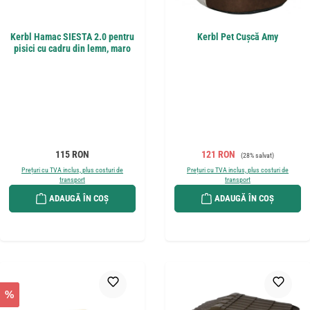
Kerbl Hamac SIESTA 2.0 pentru
Kerbl Pet Cușcă Amy
pisici cu cadru din lemn, maro
Preț obișnuit:
Preț de vânzare:
Preț obișnuit:
115 RON
121 RON
(28% salvat)
Prețuri cu TVA inclus, plus costuri de
Prețuri cu TVA inclus, plus costuri de
transport
transport
ADAUGĂ ÎN COȘ
ADAUGĂ ÎN COȘ
%