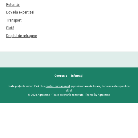
Returnări
Dovada expertizei
Transport
Plată
Dreptul de retragere
Compania
Informații
Toate prețurile includ TVA plus
costuri de transport
și posibile taxe de livrare, dacă nu este specificat
altfel.
© 2026 Agrarzone - Toate drepturile rezervate. Theme by Agrarzone