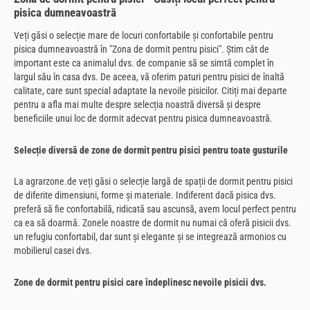
pisica dumneavoastră
Veți găsi o selecție mare de locuri confortabile și confortabile pentru
pisica dumneavoastră în "Zona de dormit pentru pisici". Știm cât de
important este ca animalul dvs. de companie să se simtă complet în
largul său în casa dvs. De aceea, vă oferim paturi pentru pisici de înaltă
calitate, care sunt special adaptate la nevoile pisicilor. Citiți mai departe
pentru a afla mai multe despre selecția noastră diversă și despre
beneficiile unui loc de dormit adecvat pentru pisica dumneavoastră.
Selecție diversă de zone de dormit pentru pisici pentru toate gusturile
La agrarzone.de veți găsi o selecție largă de spații de dormit pentru pisici
de diferite dimensiuni, forme și materiale. Indiferent dacă pisica dvs.
preferă să fie confortabilă, ridicată sau ascunsă, avem locul perfect pentru
ca ea să doarmă. Zonele noastre de dormit nu numai că oferă pisicii dvs.
un refugiu confortabil, dar sunt și elegante și se integrează armonios cu
mobilierul casei dvs.
Zone de dormit pentru pisici care îndeplinesc nevoile pisicii dvs.