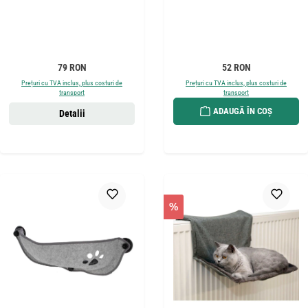
Preț obișnuit:
Preț obișnuit:
79 RON
52 RON
Prețuri cu TVA inclus, plus costuri de
Prețuri cu TVA inclus, plus costuri de
transport
transport
ADAUGĂ ÎN COȘ
Detalii
%