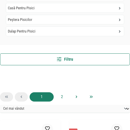
Casă Pentru Pisici
Peștera Pisicilor
Dulap Pentru Pisici
Filtru
Pagina
Pagina
1
2