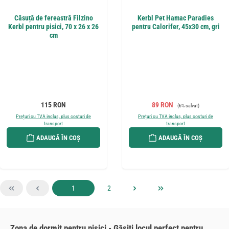
Căsuță de fereastră Filzino
Kerbl Pet Hamac Paradies
Kerbl pentru pisici, 70 x 26 x 26
pentru Calorifer, 45x30 cm, gri
cm
Preț obișnuit:
Preț de vânzare:
Preț obișnuit:
115 RON
89 RON
(6% salvat)
Prețuri cu TVA inclus, plus costuri de
Prețuri cu TVA inclus, plus costuri de
transport
transport
ADAUGĂ ÎN COȘ
ADAUGĂ ÎN COȘ
Pagina
Pagina
1
2
Zona de dormit pentru pisici - Găsiți locul perfect pentru