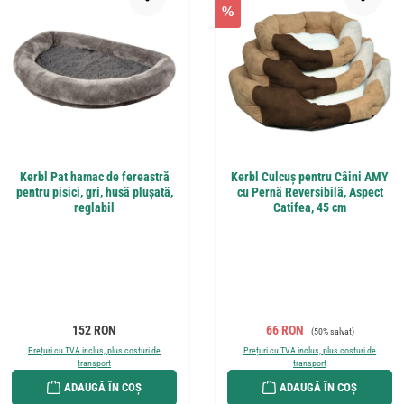
%
Kerbl Pat hamac de fereastră
Kerbl Culcuș pentru Câini AMY
pentru pisici, gri, husă plușată,
cu Pernă Reversibilă, Aspect
reglabil
Catifea, 45 cm
Preț obișnuit:
Preț de vânzare:
Preț obișnuit:
152 RON
66 RON
(50% salvat)
Prețuri cu TVA inclus, plus costuri de
Prețuri cu TVA inclus, plus costuri de
transport
transport
ADAUGĂ ÎN COȘ
ADAUGĂ ÎN COȘ