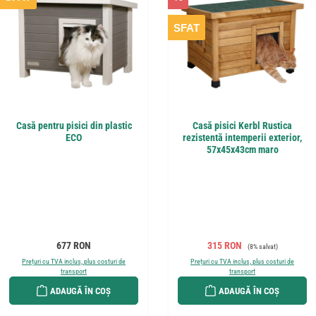
SFAT
Casă pentru pisici din plastic
Casă pisici Kerbl Rustica
ECO
rezistentă intemperii exterior,
57x45x43cm maro
Preț obișnuit:
Preț de vânzare:
Preț obișnuit:
677 RON
315 RON
(8% salvat)
Prețuri cu TVA inclus, plus costuri de
Prețuri cu TVA inclus, plus costuri de
transport
transport
ADAUGĂ ÎN COȘ
ADAUGĂ ÎN COȘ