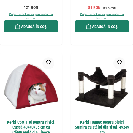
Preț obișnuit:
Preț de vânzare:
Preț obișnuit:
121 RON
84 RON
(6% salvat)
Prețuri cu TVA inclus, plus costuri de
Prețuri cu TVA inclus, plus costuri de
transport
transport
ADAUGĂ ÎN COȘ
ADAUGĂ ÎN COȘ
Kerbl Cort Tipi pentru Pisici,
Kerbl Hamac pentru pisici
Cușcă 40x40x35 cm cu
Samira cu stâlpi din sisal, 49x49
Căptușeală din Fleece
cm