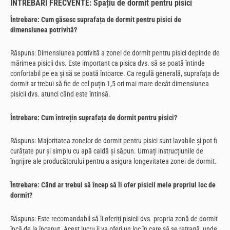
ÎNTREBĂRI FRECVENTE: Spațiu de dormit pentru pisici
Întrebare: Cum găsesc suprafața de dormit pentru pisici de
dimensiunea potrivită?
Răspuns: Dimensiunea potrivită a zonei de dormit pentru pisici depinde de
mărimea pisicii dvs. Este important ca pisica dvs. să se poată întinde
confortabil pe ea și să se poată întoarce. Ca regulă generală, suprafața de
dormit ar trebui să fie de cel puțin 1,5 ori mai mare decât dimensiunea
pisicii dvs. atunci când este întinsă.
Întrebare: Cum întrețin suprafața de dormit pentru pisici?
Răspuns: Majoritatea zonelor de dormit pentru pisici sunt lavabile și pot fi
curățate pur și simplu cu apă caldă și săpun. Urmați instrucțiunile de
îngrijire ale producătorului pentru a asigura longevitatea zonei de dormit.
Întrebare: Când ar trebui să încep să îi ofer pisicii mele propriul loc de
dormit?
Răspuns: Este recomandabil să îi oferiți pisicii dvs. propria zonă de dormit
încă de la început. Acest lucru îi va oferi un loc în care să se retragă, unde