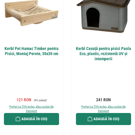
Kerbl Pet Hamac Timber pentru
Kerbl Casuță pentru pisici Paola
Pisici, Montaj Perete, 30x30 cm
Eco, plastic, rezistentă UV și
intemperii
Preț de vânzare:
Preț obișnuit:
Preț obișnuit:
121 RON
241 RON
(4% salvat)
Prețuri cu TVA inclus, plus costuri de
Prețuri cu TVA inclus, plus costuri de
transport
transport
ADAUGĂ ÎN COȘ
ADAUGĂ ÎN COȘ