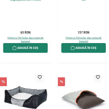
Preț obișnuit:
Preț obișnuit:
63 RON
157 RON
Prețuri cu TVA inclus, plus costuri de
Prețuri cu TVA inclus, plus costuri de
transport
transport
ADAUGĂ ÎN COȘ
ADAUGĂ ÎN COȘ
%
%