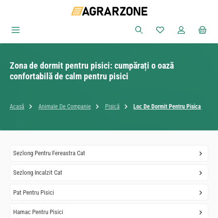
Sari la conținutul principal
Aveți 0 articole din
Zona de dormit pentru pisici: cumpărați o oază
confortabilă de calm pentru pisici
Acasă
Animale De Companie
Pisică
Loc De Dormit Pentru Pisica
Sezlong Pentru Fereastra Cat
Sezlong Incalzit Cat
Pat Pentru Pisici
Hamac Pentru Pisici