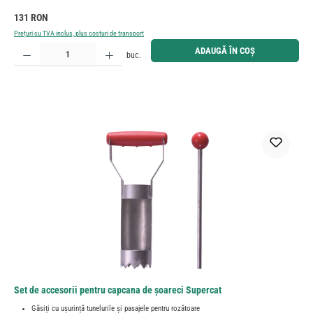
Preț obișnuit:
131 RON
Prețuri cu TVA inclus, plus costuri de transport
Cantitate produs: Introduceți cantitatea dorită sau utilizați butoanele pentru a mări sau micșora cant
ADAUGĂ ÎN COȘ
buc.
Set de accesorii pentru capcana de șoareci Supercat
Găsiți cu ușurință tunelurile și pasajele pentru rozătoare