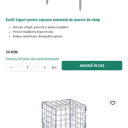
Kerbl Suport pentru capcana automată de șoareci de câmp
Utilizare simplă, potrivită și pentru începători
Previne murdărirea dispozitivului
Reduce semnificativ declanșările greșite
Preț obișnuit:
34 RON
Prețuri cu TVA inclus, plus costuri de transport
Cantitate produs: Introduceți cantitatea dorită sau utilizați butoanele pentru a mări sau micșora cant
ADAUGĂ ÎN COȘ
buc.