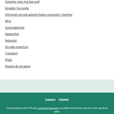
Garanția celui mai bun preț
Întrebări frecvente
Informații privind autenticitatea recenziilor clienților
Blog
Sustenabilitate
Newsletter
Returnări
Dovada expertizei
Transport
Plată
Dreptul de retragere
Compania
Informații
Toate prețurile includ TVA plus
costuri de transport
și posibile taxe de livrare, dacă nu este specificat
altfel.