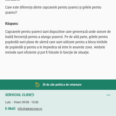
Care este diferența dintre capcanele pentru șoareci și grilele pentru
șoareci?
Răspuns:
Capcanele pentru șoareci sunt dispozitive care generează unde sonore de
înaltă frecvență pentru a alunga șoarecii. Pe de altă parte, grilele pentru
popândăi sunt plase de sârmă care sunt utilizate pentru a bloca intrările
de popândăi și pentru a le împiedica să intre în anumite zone. Ambele
metode sunt eficiente și pot fi folosite în funcție de situație.
30 de zile politica de returnare
SERVICIUL CLIENȚI
Luni. - Vineri 09:00 - 13:00
E-Mail:
info@agrarzone.ro