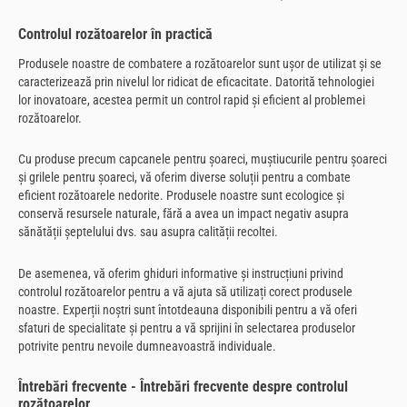
Controlul rozătoarelor în practică
Produsele noastre de combatere a rozătoarelor sunt ușor de utilizat și se
caracterizează prin nivelul lor ridicat de eficacitate. Datorită tehnologiei
lor inovatoare, acestea permit un control rapid și eficient al problemei
rozătoarelor.
Cu produse precum capcanele pentru șoareci, muștiucurile pentru șoareci
și grilele pentru șoareci, vă oferim diverse soluții pentru a combate
eficient rozătoarele nedorite. Produsele noastre sunt ecologice și
conservă resursele naturale, fără a avea un impact negativ asupra
sănătății șeptelului dvs. sau asupra calității recoltei.
De asemenea, vă oferim ghiduri informative și instrucțiuni privind
controlul rozătoarelor pentru a vă ajuta să utilizați corect produsele
noastre. Experții noștri sunt întotdeauna disponibili pentru a vă oferi
sfaturi de specialitate și pentru a vă sprijini în selectarea produselor
potrivite pentru nevoile dumneavoastră individuale.
Întrebări frecvente - Întrebări frecvente despre controlul
rozătoarelor