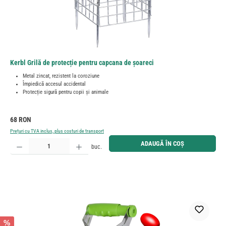
Kerbl Grilă de protecție pentru capcana de șoareci
Metal zincat, rezistent la coroziune
Împiedică accesul accidental
Protecție sigură pentru copii și animale
Preț obișnuit:
68 RON
Prețuri cu TVA inclus, plus costuri de transport
Cantitate produs: Introduceți cantitatea dorită sau utilizați butoanele pentru a mări sau micșora cant
ADAUGĂ ÎN COȘ
buc.
%