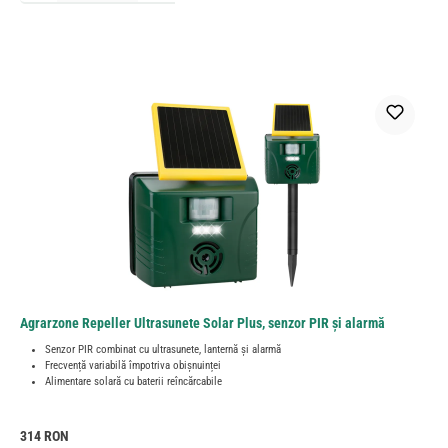
Agrarzone Repeller Ultrasunete Solar Plus, senzor PIR și alarmă
Senzor PIR combinat cu ultrasunete, lanternă și alarmă
Frecvență variabilă împotriva obișnuinței
Alimentare solară cu baterii reîncărcabile
Preț obișnuit:
314 RON