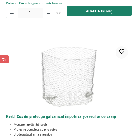
Prețuri cu TVA inclus, plus costuri de transport
Cantitate produs: Introduceți cantitatea dorită sau utilizați butoanele pentru a mări sau micșora cant
ADAUGĂ ÎN COȘ
buc.
%
Kerbl Coș de protecție galvanizat împotriva șoarecilor de câmp
Montare rapidă fără scule
Protecție completă cu pliu dublu
Biodegradabil și fără reziduuri