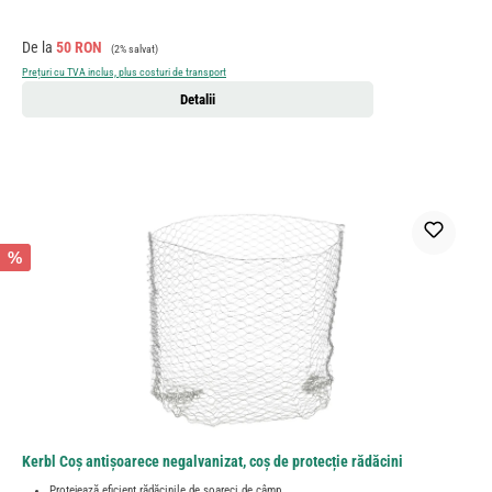
Preț de vânzare:
Preț obișnuit:
De la
50 RON
(2% salvat)
Prețuri cu TVA inclus, plus costuri de transport
Detalii
%
Kerbl Coș antișoarece negalvanizat, coș de protecție rădăcini
Protejează eficient rădăcinile de șoareci de câmp