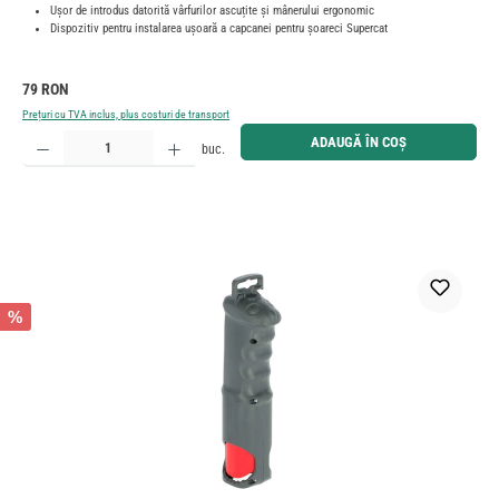
Ușor de introdus datorită vârfurilor ascuțite și mânerului ergonomic
Dispozitiv pentru instalarea ușoară a capcanei pentru șoareci Supercat
Preț obișnuit:
79 RON
Prețuri cu TVA inclus, plus costuri de transport
Cantitate produs: Introduceți cantitatea dorită sau utilizați butoanele pentru a mări sau micșora cant
ADAUGĂ ÎN COȘ
buc.
%