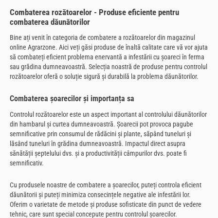
Combaterea rozătoarelor - Produse eficiente pentru
combaterea dăunătorilor
Bine ați venit în categoria de combatere a rozătoarelor din magazinul
online Agrarzone. Aici veți găsi produse de înaltă calitate care vă vor ajuta
să combateți eficient problema enervantă a infestării cu șoareci în ferma
sau grădina dumneavoastră. Selecția noastră de produse pentru controlul
rozătoarelor oferă o soluție sigură și durabilă la problema dăunătorilor.
Combaterea șoarecilor și importanța sa
Controlul rozătoarelor este un aspect important al controlului dăunătorilor
din hambarul și curtea dumneavoastră. Șoarecii pot provoca pagube
semnificative prin consumul de rădăcini și plante, săpând tuneluri și
lăsând tuneluri în grădina dumneavoastră. Impactul direct asupra
sănătății șeptelului dvs. și a productivității câmpurilor dvs. poate fi
semnificativ.
Cu produsele noastre de combatere a șoarecilor, puteți controla eficient
dăunătorii și puteți minimiza consecințele negative ale infestării lor.
Oferim o varietate de metode și produse sofisticate din punct de vedere
tehnic, care sunt special concepute pentru controlul șoarecilor.