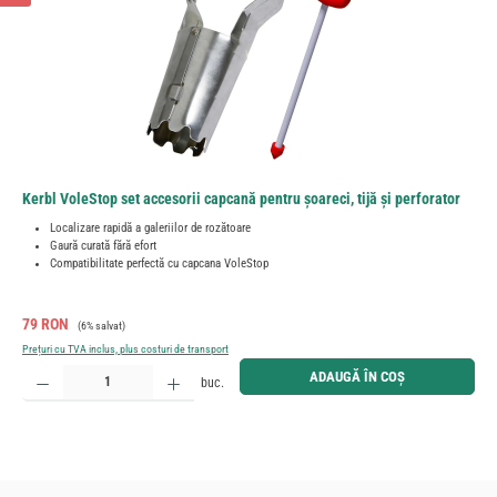
Kerbl VoleStop set accesorii capcană pentru șoareci, tijă și perforator
Localizare rapidă a galeriilor de rozătoare
Gaură curată fără efort
Compatibilitate perfectă cu capcana VoleStop
Preț de vânzare:
Preț obișnuit:
79 RON
(6% salvat)
Prețuri cu TVA inclus, plus costuri de transport
Cantitate produs: Introduceți cantitatea dorită sau utilizați butoanele pentru a mări sau micșora cant
ADAUGĂ ÎN COȘ
buc.