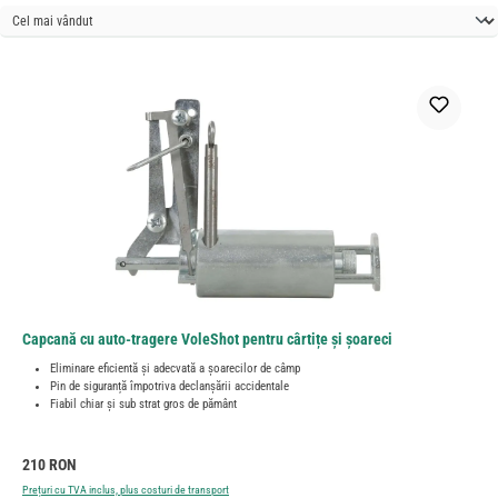
Capcană cu auto-tragere VoleShot pentru cârtițe și șoareci
Eliminare eficientă și adecvată a șoarecilor de câmp
Pin de siguranță împotriva declanșării accidentale
Fiabil chiar și sub strat gros de pământ
Preț obișnuit:
210 RON
Prețuri cu TVA inclus, plus costuri de transport