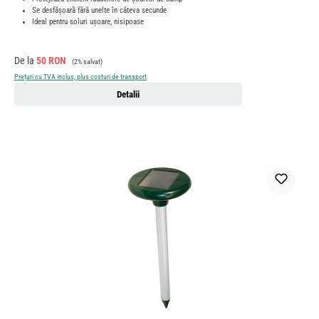
Se desfășoară fără unelte în câteva secunde
Ideal pentru soluri ușoare, nisipoase
Preț de vânzare:
Preț obișnuit:
De la
50 RON
(2% salvat)
Prețuri cu TVA inclus, plus costuri de transport
Detalii