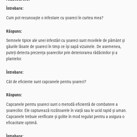
Întrebare:
Cum pot recunoaște o infestare cu șoareci în curtea mea?
Răspuns:
Semnele tipice ale unei infestări cu șoareci sunt movilele de pământ și
găurile lăsate de șoareci în timp ce își sapă vizuinele. De asemenea,
puteți detecta prezența șoarecilor prin deteriorarea rădăcinilor și a
plantelor.
Întrebare:
Cât de eficiente sunt capcanele pentru șoareci?
Răspuns:
Capcanele pentru șoareci sunt o metodă eficientă de combatere a
șoarecilor. Ele capturează rozătoarele în viață sau le ucid rapid și uman.
Capcanele trebuie verificate și golite în mod regulat pentru a asigura o
eficacitate optimă.
Întrebare: