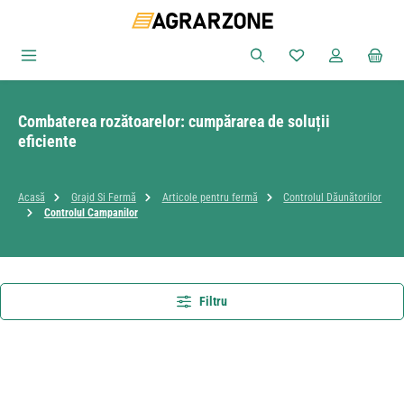
Sari la conținutul principal
Aveți 0 articole din
Combaterea rozătoarelor: cumpărarea de soluții
eficiente
Acasă
Grajd Si Fermă
Articole pentru fermă
Controlul Dăunătorilor
Controlul Campanilor
Filtru