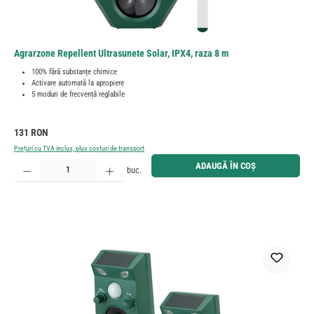
Agrarzone Repellent Ultrasunete Solar, IPX4, raza 8 m
100% fără substanțe chimice
Activare automată la apropiere
5 moduri de frecvență reglabile
Preț obișnuit:
131 RON
Prețuri cu TVA inclus, plus costuri de transport
Cantitate produs: Introduceți cantitatea dorită sau utilizați butoanele pentru a mări sau micșora cant
ADAUGĂ ÎN COȘ
buc.