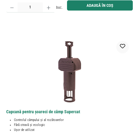
Cantitate produs: Introduceți cantitatea dorită sau utilizați butoanele pentru a mări sau micșora cant
ADAUGĂ ÎN COȘ
buc.
Capcană pentru șoareci de câmp Supercat
Controlul câmpului și al rozătoarelor
Fără otravă și ecologic
Ușor de utilizat