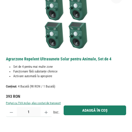
Agrarzone Repelent Ultrasunete Solar pentru Animale, Set de 4
Set de 4 pentru mai multe zone
Funcționare fără substanțe chimice
Activare automată la apropiere
Conținut:
4 Bucată
(98 RON / 1 Bucată)
Preț obișnuit:
393 RON
Prețuri cu TVA inclus, plus costuri de transport
Cantitate produs: Introduceți cantitatea dorită sau utilizați butoanele pentru a mări sau micșora cant
ADAUGĂ ÎN COȘ
buc.