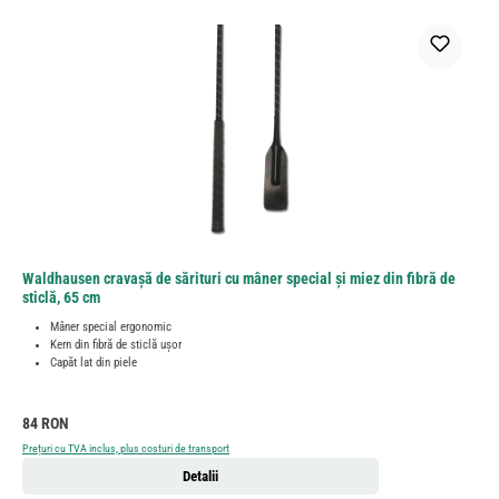
Waldhausen cravașă de sărituri cu mâner special și miez din fibră de
sticlă, 65 cm
Mâner special ergonomic
Kern din fibră de sticlă ușor
Capăt lat din piele
Preț obișnuit:
84 RON
Prețuri cu TVA inclus, plus costuri de transport
Detalii