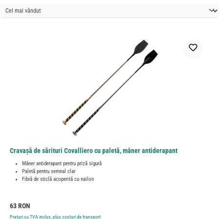
Cravașă de sărituri Covalliero cu paletă, mâner antiderapant
Mâner antiderapant pentru priză sigură
Paletă pentru semnal clar
Fibră de sticlă acoperită cu nailon
Preț obișnuit:
63 RON
Prețuri cu TVA inclus, plus costuri de transport