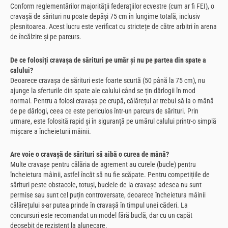
Conform reglementărilor majorității federațiilor ecvestre (cum ar fi FEI), o
cravașă de sărituri nu poate depăși 75 cm în lungime totală, inclusiv
plesnitoarea. Acest lucru este verificat cu strictețe de către arbitri în arena
de încălzire și pe parcurs.
De ce folosiți cravașa de sărituri pe umăr și nu pe partea din spate a
calului?
Deoarece cravașa de sărituri este foarte scurtă (50 până la 75 cm), nu
ajunge la sferturile din spate ale calului când se țin dârlogii în mod
normal. Pentru a folosi cravașa pe crupă, călărețul ar trebui să ia o mână
de pe dârlogi, ceea ce este periculos într-un parcurs de sărituri. Prin
urmare, este folosită rapid și în siguranță pe umărul calului printr-o simplă
mișcare a încheieturii mâinii.
Are voie o cravașă de sărituri să aibă o curea de mână?
Multe cravașe pentru călăria de agrement au curele (bucle) pentru
încheietura mâinii, astfel încât să nu fie scăpate. Pentru competițiile de
sărituri peste obstacole, totuși, buclele de la cravașe adesea nu sunt
permise sau sunt cel puțin controversate, deoarece încheietura mâinii
călărețului s-ar putea prinde în cravașă în timpul unei căderi. La
concursuri este recomandat un model fără buclă, dar cu un capăt
deosebit de rezistent la alunecare.