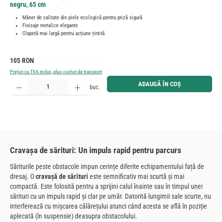
negru, 65 cm
Mâner de calitate din piele ecologică pentru priză sigură
Finisaje metalice elegante
Clapetă mai largă pentru acțiune țintită
Preț obișnuit:
105 RON
Prețuri cu TVA inclus, plus costuri de transport
Cantitate produs: Introduceți cantitatea dorită sau utilizați butoanele pentru a mări sau micșora cant
ADAUGĂ ÎN COȘ
buc.
Cravașa de sărituri: Un impuls rapid pentru parcurs
Săriturile peste obstacole impun cerințe diferite echipamentului față de
dresaj. O
cravașă de sărituri
este semnificativ mai scurtă și mai
compactă. Este folosită pentru a sprijini calul înainte sau în timpul unei
sărituri cu un impuls rapid și clar pe umăr. Datorită lungimii sale scurte, nu
interferează cu mișcarea călărețului atunci când acesta se află în poziție
aplecată (în suspensie) deasupra obstacolului.