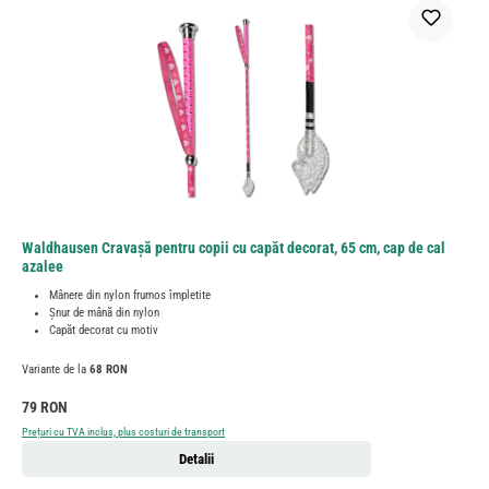
Waldhausen Cravașă pentru copii cu capăt decorat, 65 cm, cap de cal
azalee
Mânere din nylon frumos împletite
Șnur de mână din nylon
Capăt decorat cu motiv
Variante de la
68 RON
Preț obișnuit:
79 RON
Prețuri cu TVA inclus, plus costuri de transport
Detalii