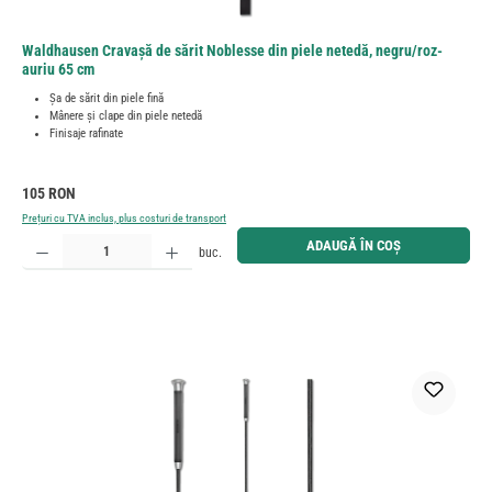
Waldhausen Cravașă de sărit Noblesse din piele netedă, negru/roz-
auriu 65 cm
Șa de sărit din piele fină
Mânere și clape din piele netedă
Finisaje rafinate
Preț obișnuit:
105 RON
Prețuri cu TVA inclus, plus costuri de transport
Cantitate produs: Introduceți cantitatea dorită sau utilizați butoanele pentru a mări sau micșora cant
ADAUGĂ ÎN COȘ
buc.