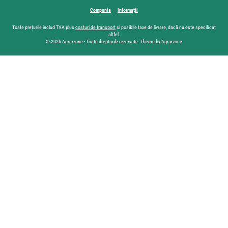
Compania
Informații
Toate prețurile includ TVA plus
costuri de transport
și posibile taxe de livrare, dacă nu este specificat
altfel.
© 2026 Agrarzone - Toate drepturile rezervate. Theme by Agrarzone