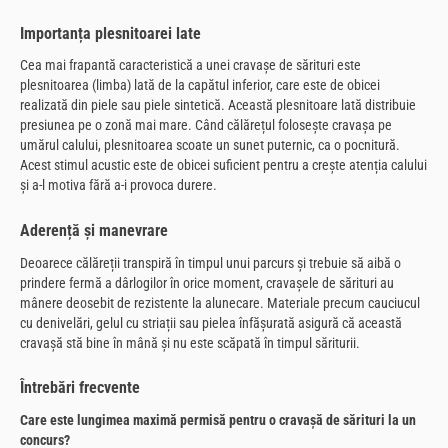
Importanța plesnitoarei late
Cea mai frapantă caracteristică a unei cravașe de sărituri este
plesnitoarea (limba) lată de la capătul inferior, care este de obicei
realizată din piele sau piele sintetică. Această plesnitoare lată distribuie
presiunea pe o zonă mai mare. Când călărețul folosește cravașa pe
umărul calului, plesnitoarea scoate un sunet puternic, ca o pocnitură.
Acest stimul acustic este de obicei suficient pentru a crește atenția calului
și a-l motiva fără a-i provoca durere.
Aderență și manevrare
Deoarece călăreții transpiră în timpul unui parcurs și trebuie să aibă o
prindere fermă a dârlogilor în orice moment, cravașele de sărituri au
mânere deosebit de rezistente la alunecare. Materiale precum cauciucul
cu denivelări, gelul cu striații sau pielea înfășurată asigură că această
cravașă stă bine în mână și nu este scăpată în timpul săriturii.
Întrebări frecvente
Care este lungimea maximă permisă pentru o cravașă de sărituri la un
concurs?