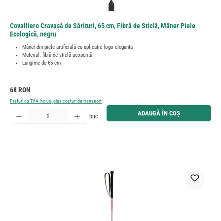
Covalliero Cravașă de Sărituri, 65 cm, Fibră de Sticlă, Mâner Piele
Ecologică, negru
Mâner din piele artificială cu aplicație logo elegantă
Material: fibră de sticlă acoperită
Lungime de 65 cm
Preț obișnuit:
68 RON
Prețuri cu TVA inclus, plus costuri de transport
Cantitate produs: Introduceți cantitatea dorită sau utilizați butoanele pentru a mări sau micșora cant
ADAUGĂ ÎN COȘ
buc.