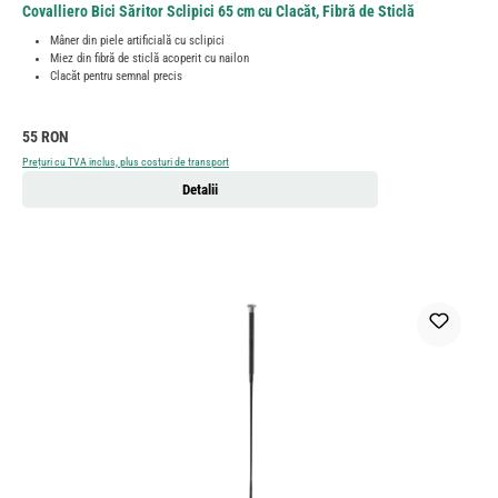
Covalliero Bici Săritor Sclipici 65 cm cu Clacăt, Fibră de Sticlă
Mâner din piele artificială cu sclipici
Miez din fibră de sticlă acoperit cu nailon
Clacăt pentru semnal precis
Preț obișnuit:
55 RON
Prețuri cu TVA inclus, plus costuri de transport
Detalii