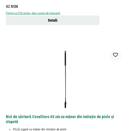
Preț obișnuit:
42 RON
Prețuri cu TVA inclus, plus costuri de transport
Detalii
Bici de săritură Covalliero 65 cm cu mâner din imitație de piele și
clapetă
Priză sigură cu mâner din imitație de piele