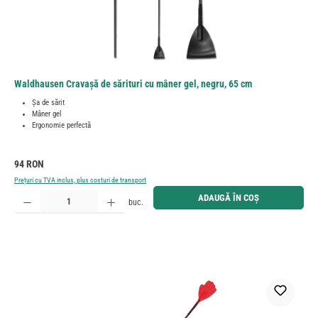
Waldhausen Cravașă de sărituri cu mâner gel, negru, 65 cm
Șa de sărit
Mâner gel
Ergonomie perfectă
Preț obișnuit:
94 RON
Prețuri cu TVA inclus, plus costuri de transport
Cantitate produs: Introduceți cantitatea dorită sau utilizați butoanele pentru a mări sau micșora cant
ADAUGĂ ÎN COȘ
buc.