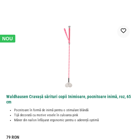
NOU
Waldhausen Cravașă sărituri copii Inimioare, pocnitoare inimă, roz, 65
cm
Pocnitoare în formă de inimă pentru o stimulare blândă
Tijă decorată cu motive vesele în culoarea pink
Mâner din nailon înfășurat ergonomic pentru o aderență optimă
Preț obișnuit:
79 RON