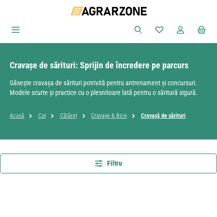
Sari la conținutul principal
Aveți 0 articole din
Cravașe de sărituri: Sprijin de încredere pe parcurs
Găsește cravașa de sărituri potrivită pentru antrenament și concursuri.
Modele scurte și practice cu o plesnitoare lată pentru o săritură sigură.
Acasă
Cal
Călăreț
Cravașe & Bice
Cravașă de sărituri
Filtru