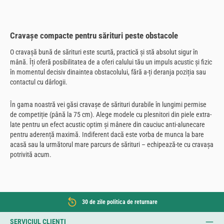
Cravașe compacte pentru sărituri peste obstacole
O cravașă bună de sărituri este scurtă, practică și stă absolut sigur în
mână. Îți oferă posibilitatea de a oferi calului tău un impuls acustic și fizic
în momentul decisiv dinaintea obstacolului, fără a-ți deranja poziția sau
contactul cu dârlogii.
În gama noastră vei găsi cravașe de sărituri durabile în lungimi permise
de competiție (până la 75 cm). Alege modele cu plesnitori din piele extra-
late pentru un efect acustic optim și mânere din cauciuc anti-alunecare
pentru aderență maximă. Indiferent dacă este vorba de munca la bare
acasă sau la următorul mare parcurs de sărituri – echipează-te cu cravașa
potrivită acum.
30 de zile politica de returnare
SERVICIUL CLIENȚI