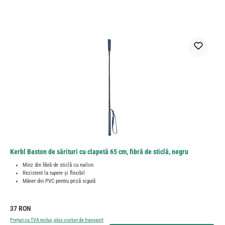
Kerbl Baston de sărituri cu clapetă 65 cm, fibră de sticlă, negru
Miez din fibră de sticlă cu nailon
Rezistent la rupere și flexibil
Mâner din PVC pentru priză sigură
Preț obișnuit:
37 RON
Prețuri cu TVA inclus, plus costuri de transport