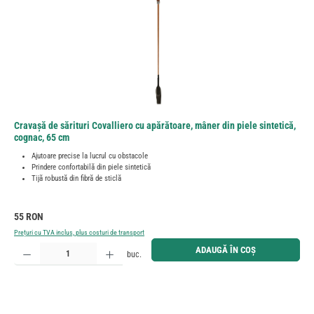
Cravașă de sărituri Covalliero cu apărătoare, mâner din piele sintetică,
cognac, 65 cm
Ajutoare precise la lucrul cu obstacole
Prindere confortabilă din piele sintetică
Tijă robustă din fibră de sticlă
Preț obișnuit:
55 RON
Prețuri cu TVA inclus, plus costuri de transport
Cantitate produs: Introduceți cantitatea dorită sau utilizați butoanele pentru a mări sau micșora cant
ADAUGĂ ÎN COȘ
buc.