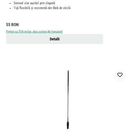
Semnal clar auzibil prin clapetă
Tijă flexibilă și rezistentă din fibră de sticlă
Preț obișnuit:
55 RON
Prețuri cu TVA inclus, plus costuri de transport
Detalii