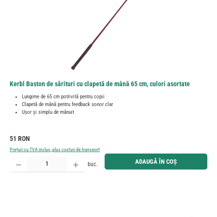
Kerbl Baston de sărituri cu clapetă de mână 65 cm, culori asortate
Lungime de 65 cm potrivită pentru copii
Clapetă de mână pentru feedback sonor clar
Ușor și simplu de mânuit
Preț obișnuit:
51 RON
Prețuri cu TVA inclus, plus costuri de transport
Cantitate produs: Introduceți cantitatea dorită sau utilizați butoanele pentru a mări sau micșora cant
ADAUGĂ ÎN COȘ
buc.