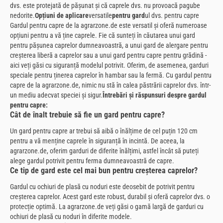
dvs. este protejată de pășunat și că caprele dvs. nu provoacă pagube
nedorite.
Opțiuni de aplicare
versatile
pentru gard
ul dvs. pentru capre
Gardul pentru capre de la agrarzone.de este versatil și oferă numeroase
opțiuni pentru a vă ține caprele. Fie că sunteți în căutarea unui gard
pentru pășunea caprelor dumneavoastră, a unui gard de alergare pentru
creșterea liberă a caprelor sau a unui gard pentru capre pentru grădină -
aici veți găsi cu siguranță modelul potrivit. Oferim, de asemenea, garduri
speciale pentru ținerea caprelor în hambar sau la fermă. Cu gardul pentru
capre de la agrarzone.de, nimic nu stă în calea păstrării caprelor dvs. într-
un mediu adecvat speciei și sigur.
Întrebări și răspunsuri despre gardul
pentru capre:
Cât de înalt trebuie să fie un gard pentru capre?
Un gard pentru capre ar trebui să aibă o înălțime de cel puțin 120 cm
pentru a vă menține caprele în siguranță în incintă. De aceea, la
agrarzone.de, oferim garduri de diferite înălțimi, astfel încât să puteți
alege gardul potrivit pentru ferma dumneavoastră de capre.
Ce tip de gard este cel mai bun pentru creșterea caprelor?
Gardul cu ochiuri de plasă cu noduri este deosebit de potrivit pentru
creșterea caprelor. Acest gard este robust, durabil și oferă caprelor dvs. o
protecție optimă. La agrarzone.de veți găsi o gamă largă de garduri cu
ochiuri de plasă cu noduri în diferite modele.