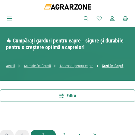
Sari la conținutul principal
Aveți 0 articole din
🐐 Cumpărați garduri pentru capre - sigure și durabile
pentru o creștere optimă a caprelor!
Acasă
Animale De Fermă
Accesorii pentru capre
Gard De Capră
Filtru
Pagina
Pagina
1
2