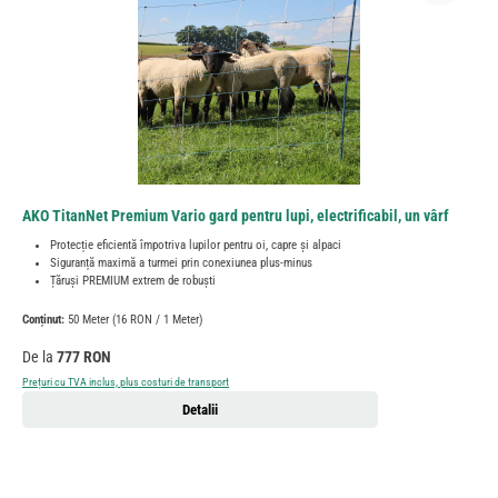
AKO TitanNet Premium Vario gard pentru lupi, electrificabil, un vârf
Protecție eficientă împotriva lupilor pentru oi, capre și alpaci
Siguranță maximă a turmei prin conexiunea plus-minus
Țăruși PREMIUM extrem de robuști
Conținut:
50 Meter
(16 RON / 1 Meter)
Preț obișnuit:
De la
777 RON
Prețuri cu TVA inclus, plus costuri de transport
Detalii