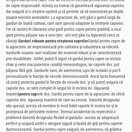
de capre responsabil. Acesta nu numai că garantează siguranța caprelor,
dar asigură și o creștere optimă și vă permite să vă concentrați pe deplin
asupra nevoilor animalelor. La agrarzone.de, veți găsi o gamă largă de
garduri de înaltă calitate, care sunt special adaptate la cerințele caprelor.
Fie că sunteți în căutarea unui gard pentru capre pentru grădină, a unui
gard pentru pășune sau a unui țarc - aici veți găsi cu siguranță ceea ce
căutați.
Garduri robuste pentru creșterea caprelor
Gardul pentru capre de
la agrarzone.de impresionează prin calitatea și robustețea sa ridicată.
Gardurile noastre sunt realizate din material robust și se caracterizează
prin durabilitate. Astfel, puteți fi siguri că gardul pentru capre va rezista
chiar și celor mai puternice condiții meteorologice, iar caprele dvs. pot
pășuna fără griji. Gardurile sunt, de asemenea, ușor de instalat și pot fi
personalizate în funcție de nevoile dumneavoastră. Acest lucru înseamnă
că puteți proiecta gardul în funcție de nevoile dvs. și vă puteți asigura că
caprele dvs. se simt complet în largul lor în incinta lor. Siguranță
maximă
pentru cap
rele dvs. Gardul pentru capre de la agrarzone.de oferă
caprelor dvs. siguranța maximă de care au nevoie. Datorită designului
său special, acesta vă menține în mod fiabil caprele în incinta lor și le
protejează de pericolele externe. Terenul accidentat nu reprezintă o
problemă datorită designului flexibil al gardului - acesta se adaptează
perfect și asigură astfel o alergare sigură și lipsită de griji pentru caprele
dumneavoastră. Gardul pentru capre asigură, de asemenea, că grădina