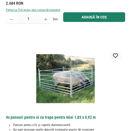
Preț obișnuit:
2.684 RON
Prețuri cu TVA inclus, plus costuri de transport
Cantitate produs: Introduceți cantitatea dorită sau utilizați butoanele pentru a mări sau micșora cant
ADAUGĂ ÎN COȘ
buc.
4x panouri pentru oi cu trape pentru miei 1,83 x 0,92 m
Panouri pentru oile și caprele dumneavoastră
Nu sunt necesare unelte datorită sistemului practic de conectare