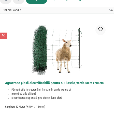
%
Agrarzone plasă electrificabilă pentru oi Classic, verde 50 m x 90 cm
Păstrați oile în siguranță și liniștite în gardul pentru oi
Împiedică oile să fugă
Electrificarea opțională: ține efectiv lupii afară
Conținut:
50 Meter
(9 RON / 1 Meter)