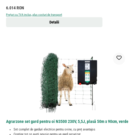
Preț obișnuit:
6.014 RON
Prețuri cu TVA inclus, plus costuri de transport
Detalii
Agrarzone set gard pentru oi N3500 230V, 5,5J, plasă 50m x 90cm, verde
Set complet de garduri electrice pentru ovine, cu preț avantajos
Conține tot ce aveți nevoie pentru un gard securizat