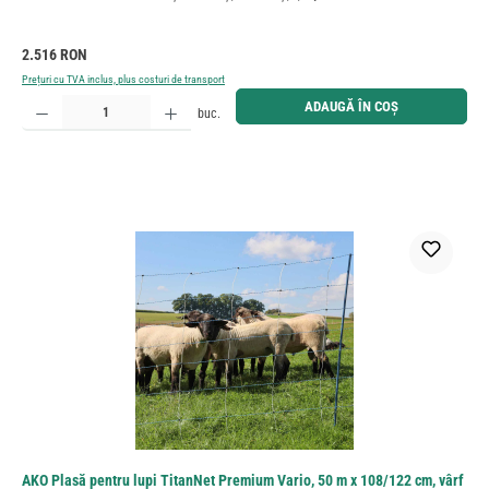
Preț obișnuit:
2.516 RON
Prețuri cu TVA inclus, plus costuri de transport
Cantitate produs: Introduceți cantitatea dorită sau utilizați butoanele pentru a mări sau micșora cant
ADAUGĂ ÎN COȘ
buc.
AKO Plasă pentru lupi TitanNet Premium Vario, 50 m x 108/122 cm, vârf