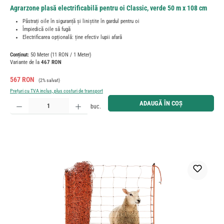
Agrarzone plasă electrificabilă pentru oi Classic, verde 50 m x 108 cm
Păstrați oile în siguranță și liniștite în gardul pentru oi
Împiedică oile să fugă
Electrificarea opțională: ține efectiv lupii afară
Conținut:
50 Meter
(11 RON / 1 Meter)
Variante de la
467 RON
Preț de vânzare:
Preț obișnuit:
567 RON
(2% salvat)
Prețuri cu TVA inclus, plus costuri de transport
Cantitate produs: Introduceți cantitatea dorită sau utilizați butoanele pentru a mări sau micșora cant
ADAUGĂ ÎN COȘ
buc.