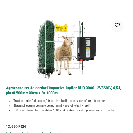
Agrarzone set de garduri împotriva lupilor DUO 3000 12V/230V, 4,5J,
plasă 500m x 90cm + fir 1000m
Trusă completă de urgență împotriva lupilor pentru crescătorii de ovine
Siguranță extrem de mare pentru turmă - alungă efectiv lupii!
500 m de plasă electrificabilă+ 1000 m de cablu torsadat pentru protecție dublă
Preț obișnuit:
12.690 RON