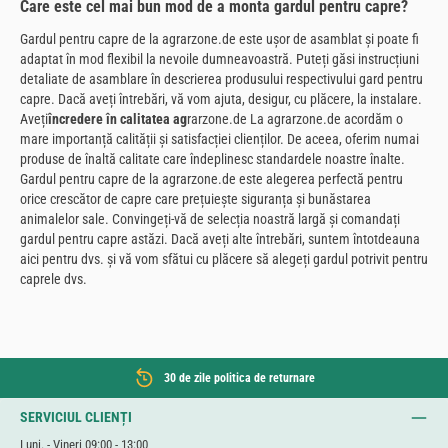
Care este cel mai bun mod de a monta gardul pentru capre?
Gardul pentru capre de la agrarzone.de este ușor de asamblat și poate fi
adaptat în mod flexibil la nevoile dumneavoastră. Puteți găsi instrucțiuni
detaliate de asamblare în descrierea produsului respectivului gard pentru
capre. Dacă aveți întrebări, vă vom ajuta, desigur, cu plăcere, la instalare.
Aveți
încredere în calitatea ag
rarzone.de La agrarzone.de acordăm o
mare importanță calității și satisfacției clienților. De aceea, oferim numai
produse de înaltă calitate care îndeplinesc standardele noastre înalte.
Gardul pentru capre de la agrarzone.de este alegerea perfectă pentru
orice crescător de capre care prețuiește siguranța și bunăstarea
animalelor sale. Convingeți-vă de selecția noastră largă și comandați
gardul pentru capre astăzi. Dacă aveți alte întrebări, suntem întotdeauna
aici pentru dvs. și vă vom sfătui cu plăcere să alegeți gardul potrivit pentru
caprele dvs.
30 de zile politica de returnare
SERVICIUL CLIENȚI
Luni. - Vineri 09:00 - 13:00