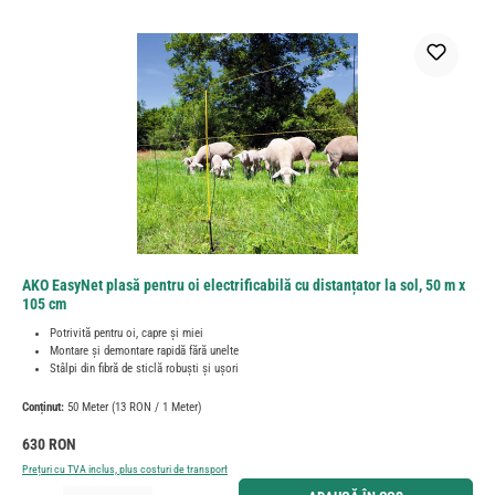
AKO EasyNet plasă pentru oi electrificabilă cu distanțator la sol, 50 m x
105 cm
Potrivită pentru oi, capre și miei
Montare și demontare rapidă fără unelte
Stâlpi din fibră de sticlă robuști și ușori
Conținut:
50 Meter
(13 RON / 1 Meter)
Preț obișnuit:
630 RON
Prețuri cu TVA inclus, plus costuri de transport
Cantitate produs: Introduceți cantitatea dorită sau utilizați butoanele pentru a mări sau micșora cant