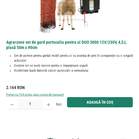
Agrarzone set de gard portocaliu pentru oi DUO 3000 12V/230V, 4,5J,
plasă 50m x 90cm
Set de pornire pentru gardul mobil pentru oi cu avantaj de preț în comparație cu o singură
achiziție!
Conține tot ce aveți nevoie pentru o împrejmuire sigură
Vizibilitate bună datorită culorii portocalii a semnalului
Preț obișnuit:
2.164 RON
Prețuri cu TVA inclus, plus costuri de transport
Cantitate produs: Introduceți cantitatea dorită sau utilizați butoanele pentru a mări sau micșora cant
ADAUGĂ ÎN COȘ
buc.