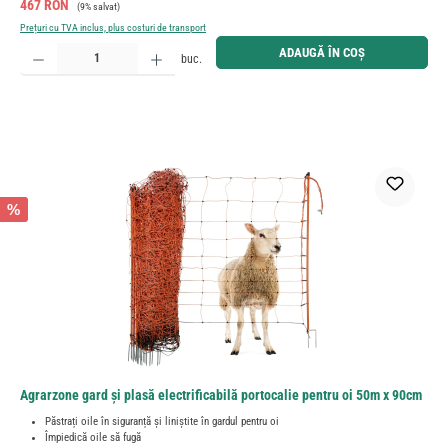
Preț de vânzare:
Preț obișnuit:
467 RON
(9% salvat)
Prețuri cu TVA inclus, plus costuri de transport
Cantitate produs: Introduceți cantitatea dorită sau utilizați butoanele pentru a mări sau micșora cant
ADAUGĂ ÎN COȘ
buc.
%
Agrarzone gard și plasă electrificabilă portocalie pentru oi 50m x 90cm
Păstrați oile în siguranță și liniștite în gardul pentru oi
Împiedică oile să fugă