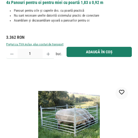
4x Panouri pentru oi pentru miei cu poartă 1,83 x 0,92 m
Panouri pentru oile și caprele dvs. cu poartă practică
Nu sunt necesare unelte datorită sistemului practic de conectare
Asamblare și dezasamblare ușoară a panourilor pentru oi
Preț obișnuit:
3.362 RON
Prețuri cu TVA inclus, plus costuri de transport
Cantitate produs: Introduceți cantitatea dorită sau utilizați butoanele pentru a mări sau micșora cant
ADAUGĂ ÎN COȘ
buc.