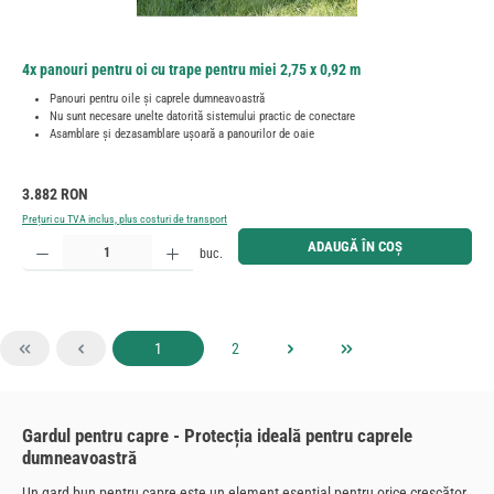
4x panouri pentru oi cu trape pentru miei 2,75 x 0,92 m
Panouri pentru oile și caprele dumneavoastră
Nu sunt necesare unelte datorită sistemului practic de conectare
Asamblare și dezasamblare ușoară a panourilor de oaie
Preț obișnuit:
3.882 RON
Prețuri cu TVA inclus, plus costuri de transport
Cantitate produs: Introduceți cantitatea dorită sau utilizați butoanele pentru a mări sau micșora cant
ADAUGĂ ÎN COȘ
buc.
Pagina
Pagina
1
2
Gardul pentru capre - Protecția ideală pentru caprele
dumneavoastră
Un gard bun pentru capre este un element esențial pentru orice crescător