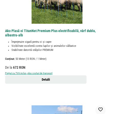
Ako Plasă oi TitanNet Premium Plus electrificabilă, vârf dublu,
albastru-alb
Împrejmuire sigură pentru oi și capre
Vizibilitate excelentă contra lupilor și animalelor sălbatice
Stabilitate datorită stâlpilor PREMIUM
Conținut:
50 Meter
(13 RON / 1 Meter)
Preț obișnuit:
De la
672 RON
Prețuri cu TVA inclus, plus costuri de transport
Detalii