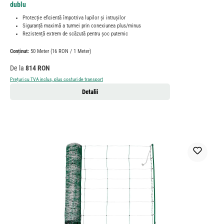
dublu
Protecție eficientă împotriva lupilor și intrușilor
Siguranță maximă a turmei prin conexiunea plus/minus
Rezistență extrem de scăzută pentru șoc puternic
Conținut:
50 Meter
(16 RON / 1 Meter)
Preț obișnuit:
De la
814 RON
Prețuri cu TVA inclus, plus costuri de transport
Detalii