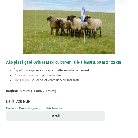
Ako plasă gard OviNet Maxi cu curent, alb-albastru, 50 m x 122 cm
Îngrădiți în siguranță oi, capre și alte animale de pășunat
Protecție eficientă împotriva lupilor
Fire TriCOND cu conductivitate de 5 ori mai mare
Conținut:
50 Meter
(14 RON / 1 Meter)
Preț obișnuit:
De la
720 RON
Prețuri cu TVA inclus, plus costuri de transport
Detalii