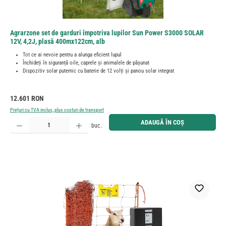
Agrarzone set de garduri împotriva lupilor Sun Power S3000 SOLAR
12V, 4,2J, plasă 400mx122cm, alb
Tot ce ai nevoie pentru a alunga eficient lupul
Închideți în siguranță oile, caprele și animalele de pășunat
Dispozitiv solar puternic cu baterie de 12 volți și panou solar integrat
Preț obișnuit:
12.601 RON
Prețuri cu TVA inclus, plus costuri de transport
Cantitate produs: Introduceți cantitatea dorită sau utilizați butoanele pentru a mări sau micșora cant
ADAUGĂ ÎN COȘ
buc.