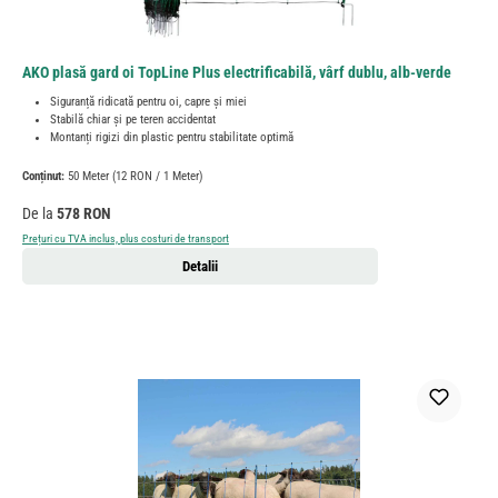
AKO plasă gard oi TopLine Plus electrificabilă, vârf dublu, alb-verde
Siguranță ridicată pentru oi, capre și miei
Stabilă chiar și pe teren accidentat
Montanți rigizi din plastic pentru stabilitate optimă
Conținut:
50 Meter
(12 RON / 1 Meter)
Preț obișnuit:
De la
578 RON
Prețuri cu TVA inclus, plus costuri de transport
Detalii