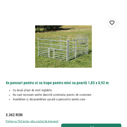
4x panouri pentru oi cu trape pentru miei cu poartă 1,83 x 0,92 m
Cu două șlițuri de miel reglabile
Nu sunt necesare unelte datorită sistemului practic de conectare
Asamblare și dezasamblare ușoară a panourilor pentru oaie
Preț obișnuit:
3.362 RON
Prețuri cu TVA inclus, plus costuri de transport
Cantitate produs: Introduceți cantitatea dorită sau utilizați butoanele pentru a mări sau micșora cant