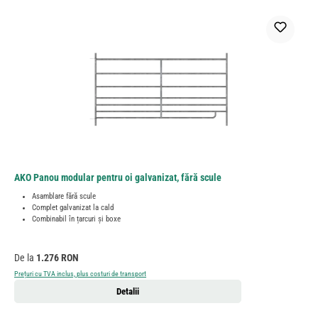
AKO Panou modular pentru oi galvanizat, fără scule
Asamblare fără scule
Complet galvanizat la cald
Combinabil în țarcuri și boxe
Preț obișnuit:
De la
1.276 RON
Prețuri cu TVA inclus, plus costuri de transport
Detalii