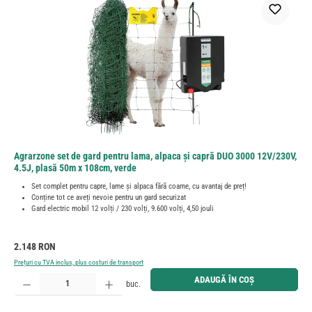
Agrarzone set de gard pentru lama, alpaca și capră DUO 3000 12V/230V,
4.5J, plasă 50m x 108cm, verde
Set complet pentru capre, lame și alpaca fără coarne, cu avantaj de preț!
Conține tot ce aveți nevoie pentru un gard securizat
Gard electric mobil 12 volți / 230 volți, 9.600 volți, 4,50 jouli
Preț obișnuit:
2.148 RON
Prețuri cu TVA inclus, plus costuri de transport
Cantitate produs: Introduceți cantitatea dorită sau utilizați butoanele pentru a mări sau micșora cant
ADAUGĂ ÎN COȘ
buc.