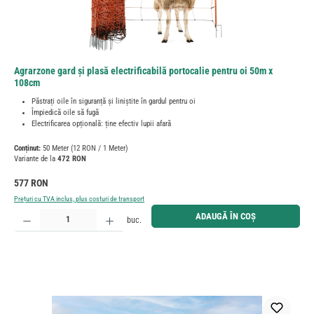
Agrarzone gard și plasă electrificabilă portocalie pentru oi 50m x
108cm
Păstrați oile în siguranță și liniștite în gardul pentru oi
Împiedică oile să fugă
Electrificarea opțională: ține efectiv lupii afară
Conținut:
50 Meter
(12 RON / 1 Meter)
Variante de la
472 RON
Preț obișnuit:
577 RON
Prețuri cu TVA inclus, plus costuri de transport
Cantitate produs: Introduceți cantitatea dorită sau utilizați butoanele pentru a mări sau micșora cant
ADAUGĂ ÎN COȘ
buc.