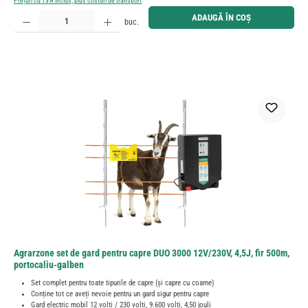
Prețuri cu TVA inclus, plus costuri de transport
Cantitate produs: Introduceți cantitatea dorită sau utilizați butoanele pentru a mări sau micșora cant
ADAUGĂ ÎN COȘ
buc.
Agrarzone set de gard pentru capre DUO 3000 12V/230V, 4,5J, fir 500m,
portocaliu-galben
Set complet pentru toate tipurile de capre (și capre cu coarne)
Conține tot ce aveți nevoie pentru un gard sigur pentru capre
Gard electric mobil 12 volți / 230 volți, 9.600 volți, 4,50 jouli