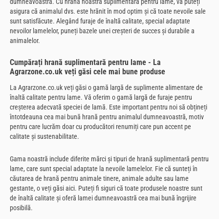
dumneavoastră. Cu hrana noastră suplimentară pentru lame, vă puteți
asigura că animalul dvs. este hrănit în mod optim și că toate nevoile sale
sunt satisfăcute. Alegând furaje de înaltă calitate, special adaptate
nevoilor lamelelor, puneți bazele unei creșteri de succes și durabile a
animalelor.
Cumpărați hrană suplimentară pentru lame - La
Agrarzone.co.uk veți găsi cele mai bune produse
La Agrarzone.co.uk veți găsi o gamă largă de suplimente alimentare de
înaltă calitate pentru lame. Vă oferim o gamă largă de furaje pentru
creșterea adecvată speciei de lamă. Este important pentru noi să obțineți
întotdeauna cea mai bună hrană pentru animalul dumneavoastră, motiv
pentru care lucrăm doar cu producători renumiți care pun accent pe
calitate și sustenabilitate.
Gama noastră include diferite mărci și tipuri de hrană suplimentară pentru
lame, care sunt special adaptate la nevoile lamelelor. Fie că sunteți în
căutarea de hrană pentru animale tinere, animale adulte sau lame
gestante, o veți găsi aici. Puteți fi siguri că toate produsele noastre sunt
de înaltă calitate și oferă lamei dumneavoastră cea mai bună îngrijire
posibilă.