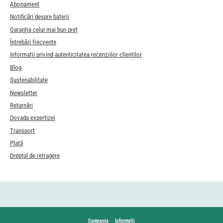
Abonament
Notificări despre baterii
Garanția celui mai bun preț
Întrebări frecvente
Informații privind autenticitatea recenziilor clienților
Blog
Sustenabilitate
Newsletter
Returnări
Dovada expertizei
Transport
Plată
Dreptul de retragere
Compania
Informații