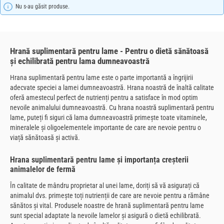
Nu s-au găsit produse.
Hrană suplimentară pentru lame - Pentru o dietă sănătoasă
și echilibrată pentru lama dumneavoastră
Hrana suplimentară pentru lame este o parte importantă a îngrijirii
adecvate speciei a lamei dumneavoastră. Hrana noastră de înaltă calitate
oferă amestecul perfect de nutrienți pentru a satisface în mod optim
nevoile animalului dumneavoastră. Cu hrana noastră suplimentară pentru
lame, puteți fi siguri că lama dumneavoastră primește toate vitaminele,
mineralele și oligoelementele importante de care are nevoie pentru o
viață sănătoasă și activă.
Hrana suplimentară pentru lame și importanța creșterii
animalelor de fermă
În calitate de mândru proprietar al unei lame, doriți să vă asigurați că
animalul dvs. primește toți nutrienții de care are nevoie pentru a rămâne
sănătos și vital. Produsele noastre de hrană suplimentară pentru lame
sunt special adaptate la nevoile lamelor și asigură o dietă echilibrată.