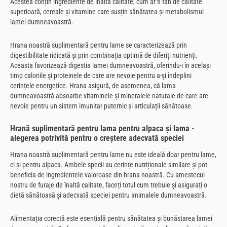
Acestea conțin ingrediente de înaltă calitate, cum ar fi fân de calitate
superioară, cereale și vitamine care susțin sănătatea și metabolismul
lamei dumneavoastră.
Hrana noastră suplimentară pentru lame se caracterizează prin
digestibilitate ridicată și prin combinația optimă de diferiți nutrienți.
Aceasta favorizează digestia lamei dumneavoastră, oferindu-i în același
timp caloriile și proteinele de care are nevoie pentru a-și îndeplini
cerințele energetice. Hrana asigură, de asemenea, că lama
dumneavoastră absoarbe vitaminele și mineralele naturale de care are
nevoie pentru un sistem imunitar puternic și articulații sănătoase.
Hrană suplimentară pentru lama pentru alpaca și lama -
alegerea potrivită pentru o creștere adecvată speciei
Hrana noastră suplimentară pentru lame nu este ideală doar pentru lame,
ci și pentru alpaca. Ambele specii au cerințe nutriționale similare și pot
beneficia de ingredientele valoroase din hrana noastră. Cu amestecul
nostru de furaje de înaltă calitate, faceți totul cum trebuie și asigurați o
dietă sănătoasă și adecvată speciei pentru animalele dumneavoastră.
Alimentația corectă este esențială pentru sănătatea și bunăstarea lamei