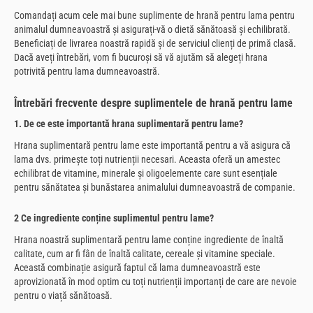
Comandați acum cele mai bune suplimente de hrană pentru lama pentru
animalul dumneavoastră și asigurați-vă o dietă sănătoasă și echilibrată.
Beneficiați de livrarea noastră rapidă și de serviciul clienți de primă clasă.
Dacă aveți întrebări, vom fi bucuroși să vă ajutăm să alegeți hrana
potrivită pentru lama dumneavoastră.
Întrebări frecvente despre suplimentele de hrană pentru lame
1. De ce este importantă hrana suplimentară pentru lame?
Hrana suplimentară pentru lame este importantă pentru a vă asigura că
lama dvs. primește toți nutrienții necesari. Aceasta oferă un amestec
echilibrat de vitamine, minerale și oligoelemente care sunt esențiale
pentru sănătatea și bunăstarea animalului dumneavoastră de companie.
2 Ce ingrediente conține suplimentul pentru lame?
Hrana noastră suplimentară pentru lame conține ingrediente de înaltă
calitate, cum ar fi fân de înaltă calitate, cereale și vitamine speciale.
Această combinație asigură faptul că lama dumneavoastră este
aprovizionată în mod optim cu toți nutrienții importanți de care are nevoie
pentru o viață sănătoasă.