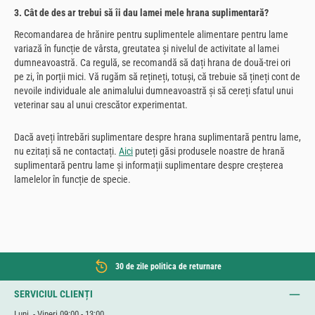
3. Cât de des ar trebui să îi dau lamei mele hrana suplimentară?
Recomandarea de hrănire pentru suplimentele alimentare pentru lame
variază în funcție de vârsta, greutatea și nivelul de activitate al lamei
dumneavoastră. Ca regulă, se recomandă să dați hrana de două-trei ori
pe zi, în porții mici. Vă rugăm să rețineți, totuși, că trebuie să țineți cont de
nevoile individuale ale animalului dumneavoastră și să cereți sfatul unui
veterinar sau al unui crescător experimentat.
Dacă aveți întrebări suplimentare despre hrana suplimentară pentru lame,
nu ezitați să ne contactați.
Aici
puteți găsi produsele noastre de hrană
suplimentară pentru lame și informații suplimentare despre creșterea
lamelelor în funcție de specie.
30 de zile politica de returnare
SERVICIUL CLIENȚI
Luni. - Vineri 09:00 - 13:00