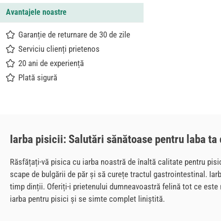
Avantajele noastre
Garanție de returnare de 30 de zile
Serviciu clienți prietenos
20 ani de experiență
Plată sigură
Iarba pisicii: Salutări sănătoase pentru laba ta
Răsfățați-vă pisica cu iarba noastră de înaltă calitate pentru pisi
scape de bulgării de păr și să curețe tractul gastrointestinal. Iar
timp dinții. Oferiți-i prietenului dumneavoastră felină tot ce es
iarba pentru pisici și se simte complet liniștită.