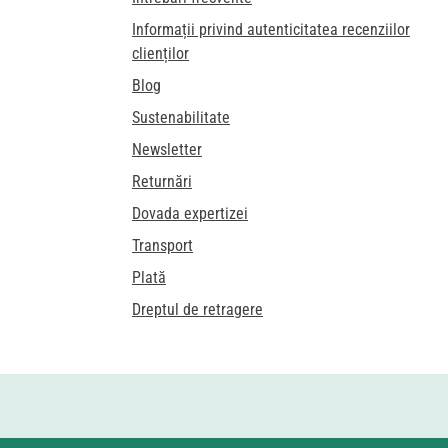
Informații privind autenticitatea recenziilor
clienților
Blog
Sustenabilitate
Newsletter
Returnări
Dovada expertizei
Transport
Plată
Dreptul de retragere