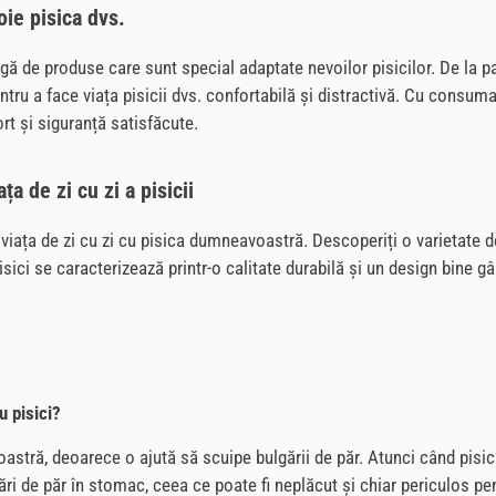
ie pisica dvs.
de produse care sunt special adaptate nevoilor pisicilor. De la patur
pentru a face viața pisicii dvs. confortabilă și distractivă. Cu consum
rt și siguranță satisfăcute.
a de zi cu zi a pisicii
viața de zi cu zi cu pisica dumneavoastră. Descoperiți o varietate de 
sici se caracterizează printr-o calitate durabilă și un design bine gâ
u pisici?
stră, deoarece o ajută să scuipe bulgării de păr. Atunci când pisicile
ri de păr în stomac, ceea ce poate fi neplăcut și chiar periculos pen