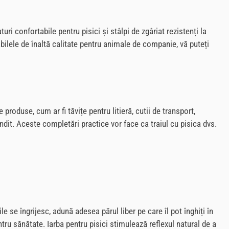
i confortabile pentru pisici și stâlpi de zgâriat rezistenți la
abilele de înaltă calitate pentru animale de companie, vă puteți
produse, cum ar fi tăvițe pentru litieră, cutii de transport,
ndit. Aceste completări practice vor face ca traiul cu pisica dvs.
 se îngrijesc, adună adesea părul liber pe care îl pot înghiți în
tru sănătate. Iarba pentru pisici stimulează reflexul natural de a