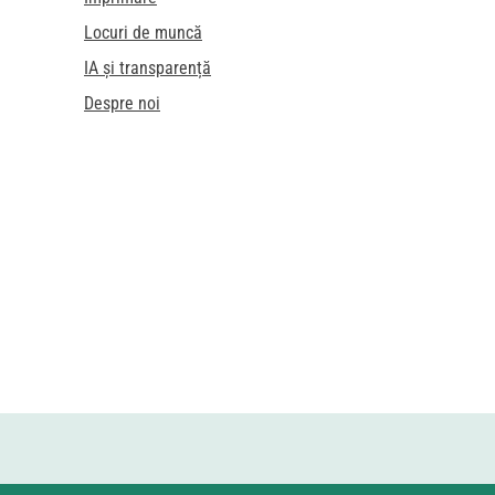
Locuri de muncă
IA și transparență
Despre noi