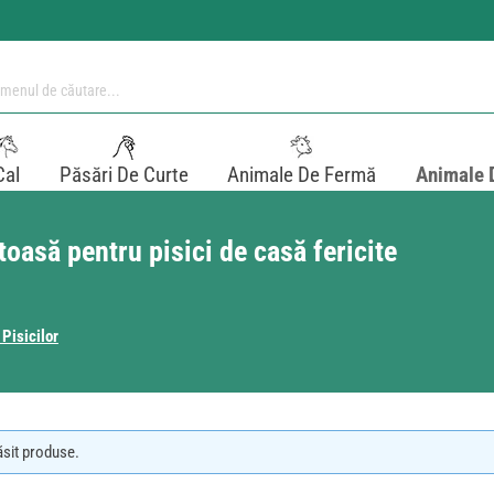
Cal
Păsări De Curte
Animale De Fermă
Animale 
toasă pentru pisici de casă fericite
 Pisicilor
ăsit produse.