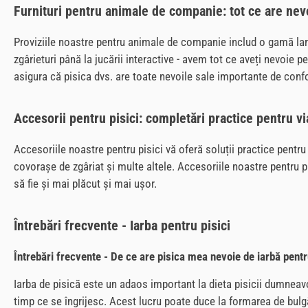
Furnituri pentru animale de companie: tot ce are nevo
Proviziile noastre pentru animale de companie includ o gamă largă 
zgârieturi până la jucării interactive - avem tot ce aveți nevoie 
asigura că pisica dvs. are toate nevoile sale importante de confo
Accesorii pentru pisici: completări practice pentru viaț
Accesoriile noastre pentru pisici vă oferă soluții practice pentru 
covorașe de zgâriat și multe altele. Accesoriile noastre pentru pi
să fie și mai plăcut și mai ușor.
Întrebări frecvente - Iarba pentru pisici
Întrebări frecvente - De ce are pisica mea nevoie de iarbă pentr
Iarba de pisică este un adaos important la dieta pisicii dumneavoa
timp ce se îngrijesc. Acest lucru poate duce la formarea de bulgă