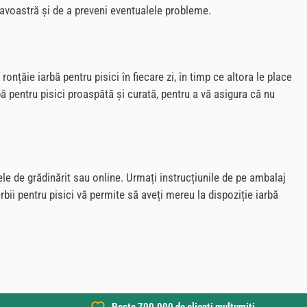
neavoastră și de a preveni eventualele probleme.
ronțăie iarbă pentru pisici în fiecare zi, în timp ce altora le place
bă pentru pisici proaspătă și curată, pentru a vă asigura că nu
rele de grădinărit sau online. Urmați instrucțiunile de pe ambalaj
rbii pentru pisici vă permite să aveți mereu la dispoziție iarbă