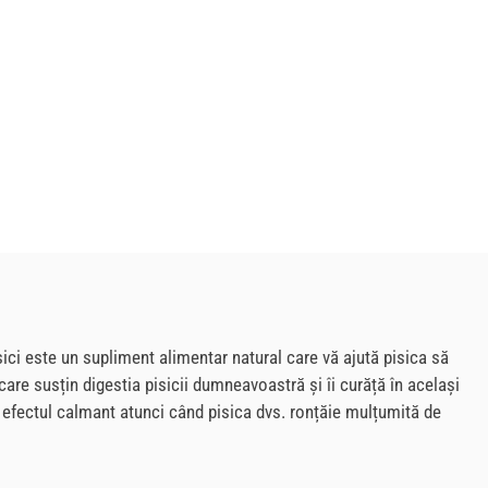
isici este un supliment alimentar natural care vă ajută pisica să
 care susțin digestia pisicii dumneavoastră și îi curăță în același
e efectul calmant atunci când pisica dvs. ronțăie mulțumită de