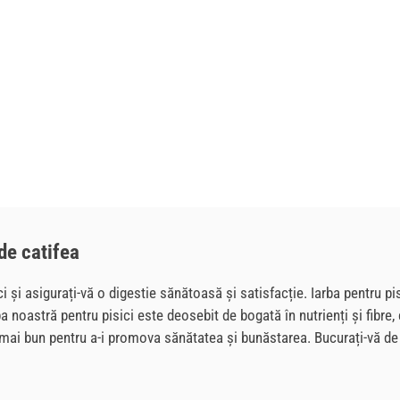
 de catifea
ci și asigurați-vă o digestie sănătoasă și satisfacție. Iarba pentru p
ba noastră pentru pisici este deosebit de bogată în nutrienți și fibre,
te mai bun pentru a-i promova sănătatea și bunăstarea. Bucurați-vă d