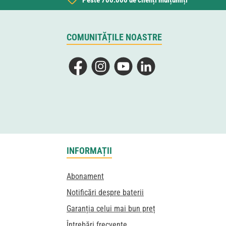
Peste 700.000 de clienți mulțumiți
COMUNITĂȚILE NOASTRE
Facebook
Instagram
YouTube
LinkedIn
INFORMAȚII
Abonament
Notificări despre baterii
Garanția celui mai bun preț
Întrebări frecvente