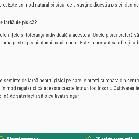
igere. Este un mod natural și sigur de a susține digestia pisicii dum
le iarbă de pisică?
eferințele și toleranța individuală a acesteia. Unele pisici preferă să 
 iarbă pentru pisici atunci când o cere. Este important să oferiți iar
?
ri de semințe de iarbă pentru pisici pe care le puteți cumpăra din cent
în mod regulat și că aceasta crește într-un loc însorit. Cultivarea ie
nă de satisfacții să o cultivați singur.