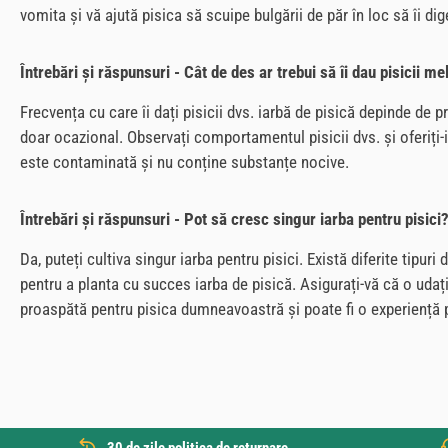
vomita și vă ajută pisica să scuipe bulgării de păr în loc să îi d
Întrebări și răspunsuri - Cât de des ar trebui să îi dau pisicii me
Frecvența cu care îi dați pisicii dvs. iarbă de pisică depinde de pr
doar ocazional. Observați comportamentul pisicii dvs. și oferiți-i
este contaminată și nu conține substanțe nocive.
Întrebări și răspunsuri - Pot să cresc singur iarba pentru pisici
Da, puteți cultiva singur iarba pentru pisici. Există diferite tipu
pentru a planta cu succes iarba de pisică. Asigurați-vă că o udați 
proaspătă pentru pisica dumneavoastră și poate fi o experiență pli