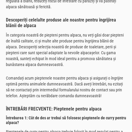
regulată a blănii, reduceți riscul de infestare cu paraziți și vă păstrați
alpaca sănătoasă și fericită.
Descoperiți celelalte produse ale noastre pentru îngrijirea
blănii de alpaca
În categoria noastră de piepteni pentru alpaca, nu veți găsi doar piepteni
de înaltă calitate, ci și multe alte produse pentru îngrijirea blănii de
alpaca. Descoperiți selecția noastră de produse de toaletare, perii și
piepteni care sunt special adaptate la nevoile alpacașelor. Cu gama
noastră, sunteți echipat în mod ideal pentru a promova sănătatea și
bunăstarea alpaca dumneavoastră.
Comandați acum pieptenele noastre pentru alpaca și asigurați o îngrijire
optimă pentru animalele dumneavoastră. Dacă aveți întrebări, nu ezitați
să ne contactați prin intermediul formularului nostru de contact sau prin
telefon. Așteptăm cu nerăbdare comanda dumneavoastră!
ÎNTREBĂRI FRECVENTE: Pieptenele pentru alpaca
Întrebarea 1: Cât de des ar trebui să folosesc pieptenele de curry pentru
alpaca?
Pieptenele de curry pentru alpaca trebuie folosit în mod regulat pentru a