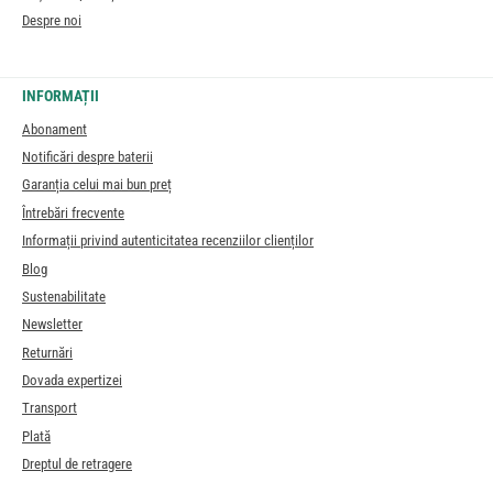
Despre noi
INFORMAȚII
Abonament
Notificări despre baterii
Garanția celui mai bun preț
Întrebări frecvente
Informații privind autenticitatea recenziilor clienților
Blog
Sustenabilitate
Newsletter
Returnări
Dovada expertizei
Transport
Plată
Dreptul de retragere