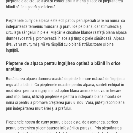
pieptenele de creț se așează confortabil în mână și face ca pieptănarea
blănii să fie ușoară și eficientă.
Pieptenele curry de alpaca este echipat cu peri speciali care nu numai că
îndepărtează temeinic murdăria și praful de pe blană, dar stimulează și
circulația sângelui în piele. Mișcările circulare blânde răsfață blana alpaca
dumneavoastră și promovează în același timp o piele sănătoasă. Alpaca
dvs. vă va mulțumi și vă va răsplăti cu o blană strălucitoare și bine
îngrijită.
Pieptene de alpaca pentru îngrijirea optimă a blănii în orice
anotimp
Bunăstarea alpaca dumneavoastră depinde în mare măsură de îngrijirea
regulată a blănii. Cu pieptenele noastre pentru alpaca, sunteți echipat în
mod ideal pentru a îngriji în mod optim blana animalelor dvs. în fiecare
anotimp. Iarna, utilizați pieptenele pentru a îndepărta blana moartă de
iarnă și pentru a promova creșterea părului nou. Vara, puteți răcori blana
prin îndepărtarea murdăriei și a prafului.
Pieptenele nostru de curry pentru alpaca este, de asemenea, perfect
pentru prevenirea și combaterea infestării cu paraziți. Prin pieptănarea