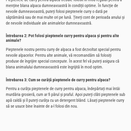
menține blana alpaca dumneavoastră în condiții optime. În funcție de
nevoile dumneavoastră, puteți folosi pieptenele curry o dată pe
săptămână sau de mai multe ori pe lună. Țineți cont de perioada anului și
de nevoile individuale ale animalelor dumneavoastră.
Întrebarea 2: Pot folosi pieptenele curry pentru alpaca și pentru alte
animale?
Pieptenele nostru pentru curry de alpaca a fost dezvoltat special pentru
nevoile alpacelor. Pentru alte animale, vă recomandăm să folosiți
produse de îngrijire special concepute. În acest fel vă puteți asigura că
blana animalului dumneavoastră este îngrijită în mod optim.
Întrebarea 3: Cum se curăță pieptenele de curry pentru alpaca?
Pentru a curăța pieptenele de curry pentru alpaca, îndepărtați mai întâi
murdăria grosieră, cum ar fi părul și praful. Apoi puteți clăti pieptenele sub
apă caldă și îl puteți curăța cu un detergent blând. Lăsați pieptenele curry
să se usuce bine înainte de a-l folosi din nou.