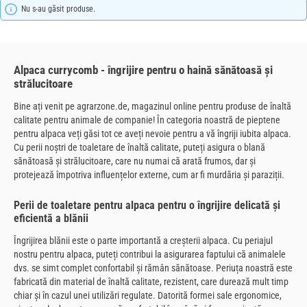
Nu s-au găsit produse.
Alpaca currycomb - îngrijire pentru o haină sănătoasă și
strălucitoare
Bine ați venit pe agrarzone.de, magazinul online pentru produse de înaltă
calitate pentru animale de companie! În categoria noastră de pieptene
pentru alpaca veți găsi tot ce aveți nevoie pentru a vă îngriji iubita alpaca.
Cu perii noștri de toaletare de înaltă calitate, puteți asigura o blană
sănătoasă și strălucitoare, care nu numai că arată frumos, dar și
protejează împotriva influențelor externe, cum ar fi murdăria și paraziții.
Perii de toaletare pentru alpaca pentru o îngrijire delicată și
eficientă a blănii
Îngrijirea blănii este o parte importantă a creșterii alpaca. Cu periajul
nostru pentru alpaca, puteți contribui la asigurarea faptului că animalele
dvs. se simt complet confortabil și rămân sănătoase. Periuța noastră este
fabricată din material de înaltă calitate, rezistent, care durează mult timp
chiar și în cazul unei utilizări regulate. Datorită formei sale ergonomice,