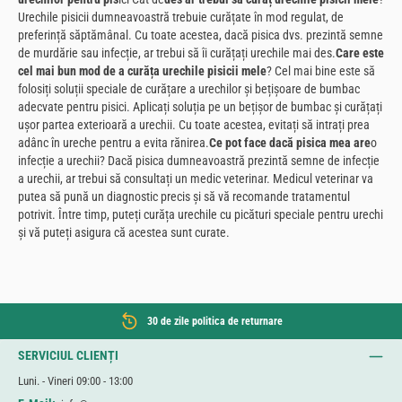
Urechile pisicii dumneavoastră trebuie curățate în mod regulat, de
preferință săptămânal. Cu toate acestea, dacă pisica dvs. prezintă semne
de murdărie sau infecție, ar trebui să îi curățați urechile mai des.
Care este
cel mai bun mod de a curăța urechile pisicii mele
? Cel mai bine este să
folosiți soluții speciale de curățare a urechilor și bețișoare de bumbac
adecvate pentru pisici. Aplicați soluția pe un bețișor de bumbac și curățați
ușor partea exterioară a urechii. Cu toate acestea, evitați să intrați prea
adânc în ureche pentru a evita rănirea.
Ce pot face dacă pisica mea are
o
infecție a urechii? Dacă pisica dumneavoastră prezintă semne de infecție
a urechii, ar trebui să consultați un medic veterinar. Medicul veterinar va
putea să pună un diagnostic precis și să vă recomande tratamentul
potrivit. Între timp, puteți curăța urechile cu picături speciale pentru urechi
și vă puteți asigura că acestea sunt curate.
30 de zile politica de returnare
SERVICIUL CLIENȚI
Luni. - Vineri 09:00 - 13:00