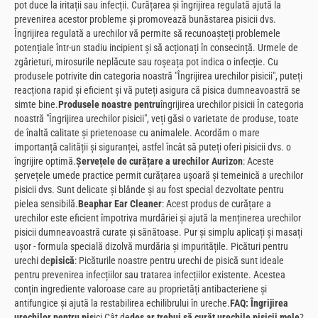
pot duce la iritații sau infecții. Curățarea și îngrijirea regulată ajută la
prevenirea acestor probleme și promovează bunăstarea pisicii dvs.
Îngrijirea regulată a urechilor vă permite să recunoașteți problemele
potențiale într-un stadiu incipient și să acționați în consecință. Urmele de
zgârieturi, mirosurile neplăcute sau roșeața pot indica o infecție. Cu
produsele potrivite din categoria noastră "Îngrijirea urechilor pisicii", puteți
reacționa rapid și eficient și vă puteți asigura că pisica dumneavoastră se
simte bine.
Produsele noastre pentru
îngrijirea urechilor pisicii În categoria
noastră "Îngrijirea urechilor pisicii", veți găsi o varietate de produse, toate
de înaltă calitate și prietenoase cu animalele. Acordăm o mare
importanță calității și siguranței, astfel încât să puteți oferi pisicii dvs. o
îngrijire optimă.
Șervețele de curățare a urechilor Aurizon
: Aceste
șervețele umede practice permit curățarea ușoară și temeinică a urechilor
pisicii dvs. Sunt delicate și blânde și au fost special dezvoltate pentru
pielea sensibilă.
Beaphar Ear Cleaner
: Acest produs de curățare a
urechilor este eficient împotriva murdăriei și ajută la menținerea urechilor
pisicii dumneavoastră curate și sănătoase. Pur și simplu aplicați și masați
ușor - formula specială dizolvă murdăria și impuritățile. Picături pentru
urechi de
pisică
: Picăturile noastre pentru urechi de pisică sunt ideale
pentru prevenirea infecțiilor sau tratarea infecțiilor existente. Acestea
conțin ingrediente valoroase care au proprietăți antibacteriene și
antifungice și ajută la restabilirea echilibrului în ureche.
FAQ: Îngrijirea
urechilor pentru pis
ici Cât de
des ar trebui să curăț urechile pisicii mele
?