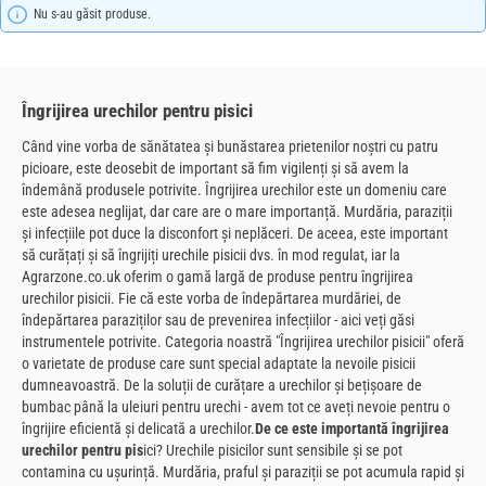
Nu s-au găsit produse.
Îngrijirea urechilor pentru pisici
Când vine vorba de sănătatea și bunăstarea prietenilor noștri cu patru
picioare, este deosebit de important să fim vigilenți și să avem la
îndemână produsele potrivite. Îngrijirea urechilor este un domeniu care
este adesea neglijat, dar care are o mare importanță. Murdăria, paraziții
și infecțiile pot duce la disconfort și neplăceri. De aceea, este important
să curățați și să îngrijiți urechile pisicii dvs. în mod regulat, iar la
Agrarzone.co.uk oferim o gamă largă de produse pentru îngrijirea
urechilor pisicii. Fie că este vorba de îndepărtarea murdăriei, de
îndepărtarea paraziților sau de prevenirea infecțiilor - aici veți găsi
instrumentele potrivite. Categoria noastră "Îngrijirea urechilor pisicii" oferă
o varietate de produse care sunt special adaptate la nevoile pisicii
dumneavoastră. De la soluții de curățare a urechilor și bețișoare de
bumbac până la uleiuri pentru urechi - avem tot ce aveți nevoie pentru o
îngrijire eficientă și delicată a urechilor.
De ce este importantă îngrijirea
urechilor pentru pis
ici? Urechile pisicilor sunt sensibile și se pot
contamina cu ușurință. Murdăria, praful și paraziții se pot acumula rapid și