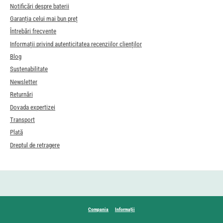
Notificări despre baterii
Garanția celui mai bun preț
Întrebări frecvente
Informații privind autenticitatea recenziilor clienților
Blog
Sustenabilitate
Newsletter
Returnări
Dovada expertizei
Transport
Plată
Dreptul de retragere
Compania
Informații