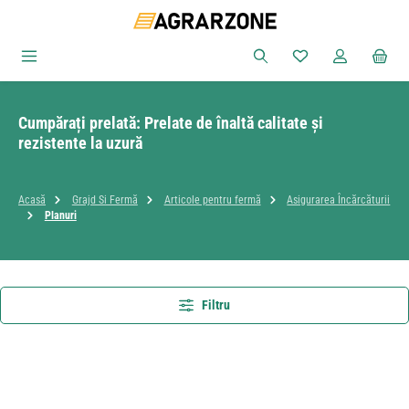
Sari la conținutul principal
Aveți 0 articole din
Cumpărați prelată: Prelate de înaltă calitate și
rezistente la uzură
Acasă
Grajd Si Fermă
Articole pentru fermă
Asigurarea Încărcăturii
Planuri
Filtru