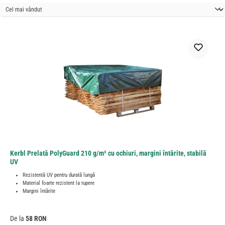
Kerbl Prelată PolyGuard 210 g/m² cu ochiuri, margini întărite, stabilă
UV
Rezistentă UV pentru durată lungă
Material foarte rezistent la rupere
Margini întărite
Preț obișnuit:
De la
58 RON