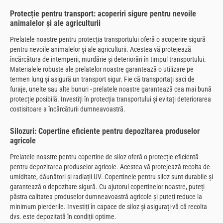
Protecție pentru transport: acoperiri sigure pentru nevoile
animalelor și ale agriculturii
Prelatele noastre pentru protecția transportului oferă o acoperire sigură
pentru nevoile animalelor și ale agriculturii. Acestea vă protejează
încărcătura de intemperii, murdărie și deteriorări în timpul transportului.
Materialele robuste ale prelatelor noastre garantează o utilizare pe
termen lung și asigură un transport sigur. Fie că transportați saci de
furaje, unelte sau alte bunuri - prelatele noastre garantează cea mai bună
protecție posibilă. Investiți în protecția transportului și evitați deteriorarea
costisitoare a încărcăturii dumneavoastră.
Silozuri: Copertine eficiente pentru depozitarea produselor
agricole
Prelatele noastre pentru copertine de siloz oferă o protecție eficientă
pentru depozitarea produselor agricole. Acestea vă protejează recolta de
umiditate, dăunători și radiații UV. Copertinele pentru siloz sunt durabile și
garantează o depozitare sigură. Cu ajutorul copertinelor noastre, puteți
păstra calitatea produselor dumneavoastră agricole și puteți reduce la
minimum pierderile. Investiți în capace de siloz și asigurați-vă că recolta
dvs. este depozitată în condiții optime.