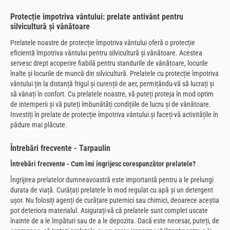
Protecție împotriva vântului: prelate antivânt pentru
silvicultură și vânătoare
Prelatele noastre de protecție împotriva vântului oferă o protecție
eficientă împotriva vântului pentru silvicultură și vânătoare. Acestea
servesc drept acoperire fiabilă pentru standurile de vânătoare, locurile
înalte și locurile de muncă din silvicultură. Prelatele cu protecție împotriva
vântului țin la distanță frigul și curenții de aer, permițându-vă să lucrați și
să vânați în confort. Cu prelatele noastre, vă puteți proteja în mod optim
de intemperii și vă puteți îmbunătăți condițiile de lucru și de vânătoare.
Investiți în prelate de protecție împotriva vântului și faceți-vă activitățile în
pădure mai plăcute.
Întrebări frecvente - Tarpaulin
Întrebări frecvente - Cum îmi îngrijesc corespunzător prelatele?
Îngrijirea prelatelor dumneavoastră este importantă pentru a le prelungi
durata de viață. Curățați prelatele în mod regulat cu apă și un detergent
ușor. Nu folosiți agenți de curățare puternici sau chimici, deoarece aceștia
pot deteriora materialul. Asigurați-vă că prelatele sunt complet uscate
înainte de a le împături sau de a le depozita. Dacă este necesar, puteți, de