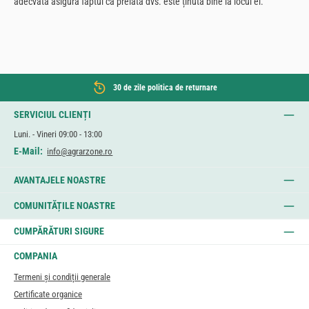
adecvată asigură faptul că prelata dvs. este ținută bine la locul ei.
30 de zile politica de returnare
SERVICIUL CLIENȚI
Luni. - Vineri 09:00 - 13:00
E-Mail:
info@agrarzone.ro
AVANTAJELE NOASTRE
COMUNITĂȚILE NOASTRE
CUMPĂRĂTURI SIGURE
COMPANIA
Termeni și condiții generale
Certificate organice