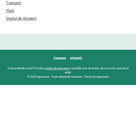
Transport
Plată
Dreptul de retragere
Compania
Informații
Toate prețurile includ TVA plus
costuri de transport
și posibile taxe de livrare, dacă nu este specificat
altfel.
© 2026 Agrarzone - Toate drepturile rezervate. Theme by Agrarzone