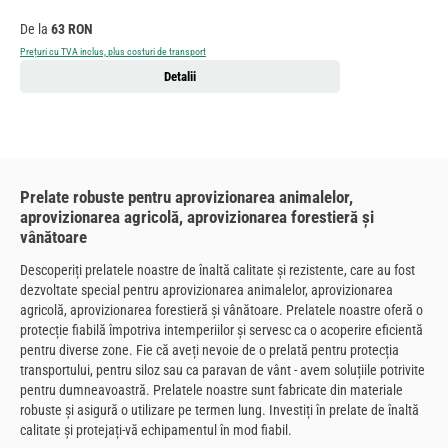
Preț obișnuit:
De la
63 RON
Prețuri cu TVA inclus, plus costuri de transport
Detalii
Prelate robuste pentru aprovizionarea animalelor,
aprovizionarea agricolă, aprovizionarea forestieră și
vânătoare
Descoperiți prelatele noastre de înaltă calitate și rezistente, care au fost
dezvoltate special pentru aprovizionarea animalelor, aprovizionarea
agricolă, aprovizionarea forestieră și vânătoare. Prelatele noastre oferă o
protecție fiabilă împotriva intemperiilor și servesc ca o acoperire eficientă
pentru diverse zone. Fie că aveți nevoie de o prelată pentru protecția
transportului, pentru siloz sau ca paravan de vânt - avem soluțiile potrivite
pentru dumneavoastră. Prelatele noastre sunt fabricate din materiale
robuste și asigură o utilizare pe termen lung. Investiți în prelate de înaltă
calitate și protejați-vă echipamentul în mod fiabil.