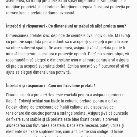
asemenea, să tratați prelatele cu un spray impermeabilizant pentru a le
menține proprietățile hidrofobe. Întreținerea regulată asigură protecția pe
termen lung a prelatelor dumneavoastră.
Întrebări și răspunsuri - Ce dimensiuni ar trebui să aibă prelata mea?
Dimensiunea prelatei dvs. depinde de cerințele dvs. individuale. Măsurați
cu precizie suprafața pe care doriți să o acoperiți și alegeți o prelată care
să ofere suficient spațiu. De asemenea, asigurați-vă că prelata poate fi
întinsă bine pentru a asigura o protecție optimă. Dacă nu sunteți sigur, vă
recomandăm să alegeți o dimensiune ușor mai mare pentru a vă asigura
că prelata acoperă suprafața dorită. Echipa noastră va fi bucuroasă să vă
ajute să alegeți dimensiunea potrivită.
Întrebări și răspunsuri - Cum îmi fixez bine prelata?
Fixarea sigură a prelatei dvs. este crucială pentru a asigura o protecție
fiabilă. Folosiți ochiuri sau bucle la colțurile prelatei pentru a o fixa.
Folosiți chingi de tensionare de înaltă calitate sau dispozitive de
tensionare din cauciuc pentru a strânge prelata. Asigurați-vă că punctele
de fixare sunt stabile și că prelata este bine fixată pentru a preveni
alunecarea sau fluturarea acesteia. Dacă este necesar, puteți utiliza și
elemente de fixare suplimentare, cum ar fi cleme sau cârlige. O fixare