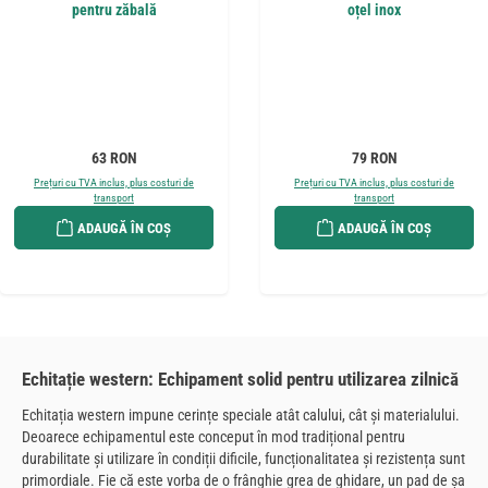
pentru zăbală
oțel inox
Preț obișnuit:
Preț obișnuit:
63 RON
79 RON
Prețuri cu TVA inclus, plus costuri de
Prețuri cu TVA inclus, plus costuri de
transport
transport
ADAUGĂ ÎN COȘ
ADAUGĂ ÎN COȘ
Echitație western: Echipament solid pentru utilizarea zilnică
Echitația western impune cerințe speciale atât calului, cât și materialului.
Deoarece echipamentul este conceput în mod tradițional pentru
durabilitate și utilizare în condiții dificile, funcționalitatea și rezistența sunt
primordiale. Fie că este vorba de o frânghie grea de ghidare, un pad de șa