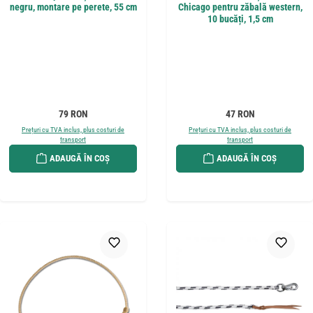
negru, montare pe perete, 55 cm
Chicago pentru zăbală western,
10 bucăți, 1,5 cm
Preț obișnuit:
Preț obișnuit:
79 RON
47 RON
Prețuri cu TVA inclus, plus costuri de
Prețuri cu TVA inclus, plus costuri de
transport
transport
ADAUGĂ ÎN COȘ
ADAUGĂ ÎN COȘ