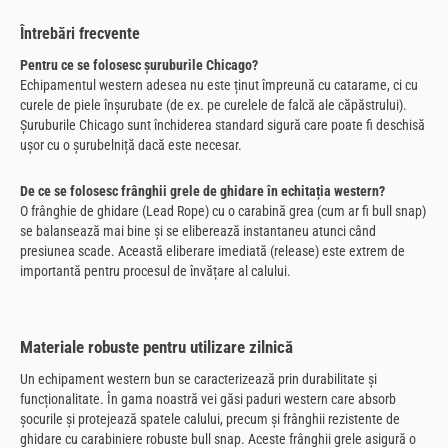
Întrebări frecvente
Pentru ce se folosesc șuruburile Chicago?
Echipamentul western adesea nu este ținut împreună cu catarame, ci cu
curele de piele înșurubate (de ex. pe curelele de falcă ale căpăstrului).
Șuruburile Chicago sunt închiderea standard sigură care poate fi deschisă
ușor cu o șurubelniță dacă este necesar.
De ce se folosesc frânghii grele de ghidare în echitația western?
O frânghie de ghidare (Lead Rope) cu o carabină grea (cum ar fi bull snap)
se balansează mai bine și se eliberează instantaneu atunci când
presiunea scade. Această eliberare imediată (release) este extrem de
importantă pentru procesul de învățare al calului.
Materiale robuste pentru utilizare zilnică
Un echipament western bun se caracterizează prin durabilitate și
funcționalitate. În gama noastră vei găsi paduri western care absorb
șocurile și protejează spatele calului, precum și frânghii rezistente de
ghidare cu carabiniere robuste bull snap. Aceste frânghii grele asigură o