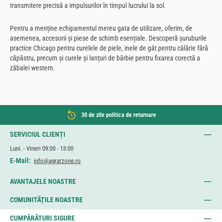
transmitere precisă a impulsurilor în timpul lucrului la sol.
Pentru a menține echipamentul mereu gata de utilizare, oferim, de
asemenea, accesorii și piese de schimb esențiale. Descoperă șuruburile
practice Chicago pentru curelele de piele, inele de gât pentru călărie fără
căpăstru, precum și curele și lanțuri de bărbie pentru fixarea corectă a
zăbalei western.
30 de zile politica de returnare
SERVICIUL CLIENȚI
Luni. - Vineri 09:00 - 13:00
E-Mail:
info@agrarzone.ro
AVANTAJELE NOASTRE
COMUNITĂȚILE NOASTRE
CUMPĂRĂTURI SIGURE