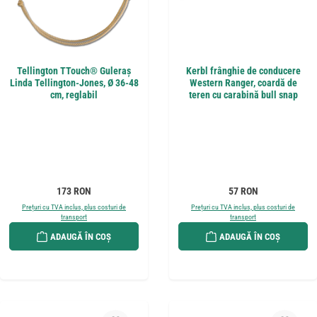
Tellington TTouch® Guleraș
Kerbl frânghie de conducere
Linda Tellington-Jones, Ø 36-48
Western Ranger, coardă de
cm, reglabil
teren cu carabină bull snap
Preț obișnuit:
Preț obișnuit:
173 RON
57 RON
Prețuri cu TVA inclus, plus costuri de
Prețuri cu TVA inclus, plus costuri de
transport
transport
ADAUGĂ ÎN COȘ
ADAUGĂ ÎN COȘ