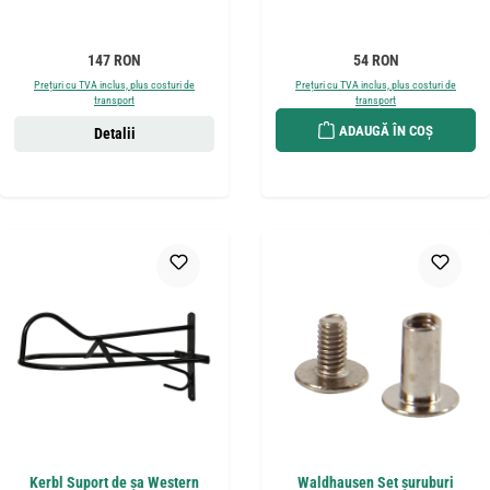
Preț obișnuit:
Preț obișnuit:
147 RON
54 RON
Prețuri cu TVA inclus, plus costuri de
Prețuri cu TVA inclus, plus costuri de
transport
transport
ADAUGĂ ÎN COȘ
Detalii
Kerbl Suport de șa Western
Waldhausen Set șuruburi