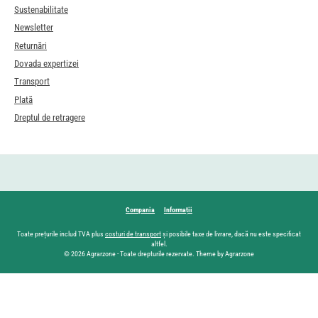
Sustenabilitate
Newsletter
Returnări
Dovada expertizei
Transport
Plată
Dreptul de retragere
Compania
Informații
Toate prețurile includ TVA plus
costuri de transport
și posibile taxe de livrare, dacă nu este specificat
altfel.
© 2026 Agrarzone - Toate drepturile rezervate. Theme by Agrarzone