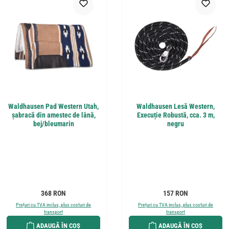
Waldhausen Pad Western Utah,
Waldhausen Lesă Western,
șabracă din amestec de lână,
Execuție Robustă, cca. 3 m,
bej/bleumarin
negru
Preț obișnuit:
Preț obișnuit:
368 RON
157 RON
Prețuri cu TVA inclus, plus costuri de
Prețuri cu TVA inclus, plus costuri de
transport
transport
ADAUGĂ ÎN COȘ
ADAUGĂ ÎN COȘ