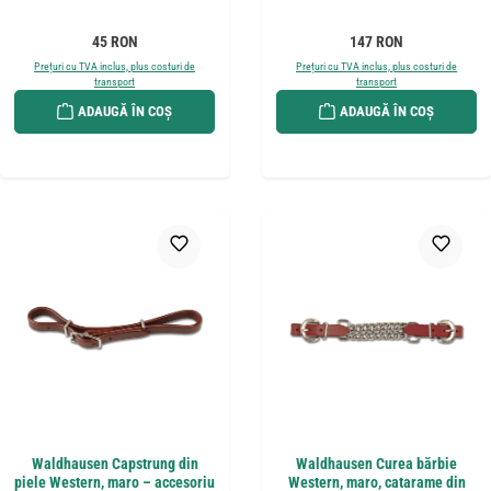
Preț obișnuit:
Preț obișnuit:
45 RON
147 RON
Prețuri cu TVA inclus, plus costuri de
Prețuri cu TVA inclus, plus costuri de
transport
transport
ADAUGĂ ÎN COȘ
ADAUGĂ ÎN COȘ
Waldhausen Capstrung din
Waldhausen Curea bărbie
piele Western, maro – accesoriu
Western, maro, catarame din