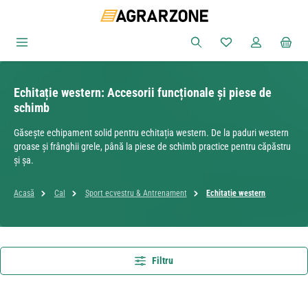
Sari la conținutul principal
Aveți 0 articole din
Echitație western: Accesorii funcționale și piese de
schimb
Găsește echipament solid pentru echitația western. De la paduri western
groase și frânghii grele, până la piese de schimb practice pentru căpăstru
și șa.
Acasă
Cal
Sport ecvestru & Antrenament
Echitație western
Filtru