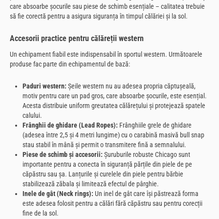
care absoarbe șocurile sau piese de schimb esențiale – calitatea trebuie
să fie corectă pentru a asigura siguranța în timpul călăriei și la sol.
Accesorii practice pentru călăreții western
Un echipament fiabil este indispensabil în sportul western. Următoarele
produse fac parte din echipamentul de bază:
Paduri western:
Șeile western nu au adesea propria căptușeală,
motiv pentru care un pad gros, care absoarbe șocurile, este esențial.
Acesta distribuie uniform greutatea călărețului și protejează spatele
calului.
Frânghii de ghidare (Lead Ropes):
Frânghiile grele de ghidare
(adesea între 2,5 și 4 metri lungime) cu o carabină masivă bull snap
stau stabil în mână și permit o transmitere fină a semnalului.
Piese de schimb și accesorii:
Șuruburile robuste Chicago sunt
importante pentru a conecta în siguranță părțile din piele de pe
căpăstru sau șa. Lanțurile și curelele din piele pentru bărbie
stabilizează zăbala și limitează efectul de pârghie.
Inele de gât (Neck rings):
Un inel de gât care își păstrează forma
este adesea folosit pentru a călări fără căpăstru sau pentru corecții
fine de la sol.