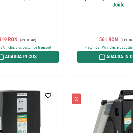
Joule
Preț de vânzare:
Preț obișnuit:
Preț de vânzare:
Preț obiș
919 RON
561 RON
(8% salvat)
(11% sal
TVA inclus, plus costuri de transport
Prețuri cu TVA inclus, plus costur
ADAUGĂ ÎN COȘ
ADAUGĂ ÎN 
%