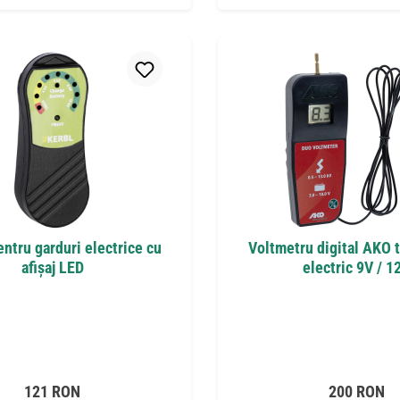
entru garduri electrice cu
Voltmetru digital AKO t
afișaj LED
electric 9V / 1
Preț obișnuit:
Preț obișnui
121 RON
200 RON