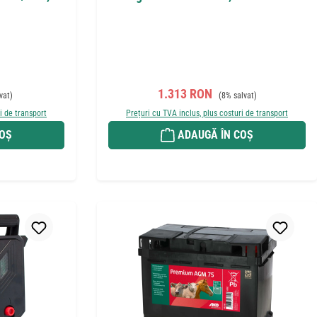
nuit:
Preț de vânzare:
Preț obișnuit:
1.313 RON
vat)
(8% salvat)
i de transport
Prețuri cu TVA inclus, plus costuri de transport
COȘ
ADAUGĂ ÎN COȘ