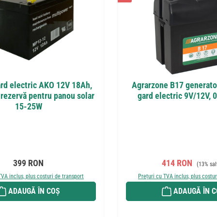
ard electric AKO 12V 18Ah,
Agrarzone B17 generato
 rezervă pentru panou solar
gard electric 9V/12V, 
15-25W
Preț obișnuit:
Preț de vânzare:
Preț obiș
399 RON
414 RON
(13% sal
TVA inclus, plus costuri de transport
Prețuri cu TVA inclus, plus costur
ADAUGĂ ÎN COȘ
ADAUGĂ ÎN 