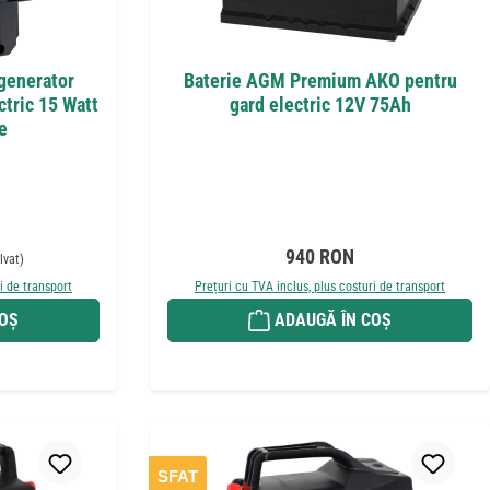
generator
Baterie AGM Premium AKO pentru
ctric 15 Watt
gard electric 12V 75Ah
e
ișnuit:
Preț obișnuit:
940 RON
lvat)
i de transport
Prețuri cu TVA inclus, plus costuri de transport
COȘ
ADAUGĂ ÎN COȘ
SFAT