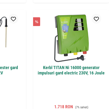
%
ester gard
Kerbl TITAN Ni 16000 generator
2V
impulsuri gard electric 230V, 16 Joule
t:
Preț de vânzare:
Preț obișnuit:
1.718 RON
(7% salvat)