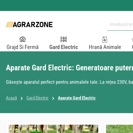
i la conținutul principal
Sari la căutare
Sari la navigarea principală
Grajd Si Fermă
Gard Electric
Hrană Animale
Aparate Gard Electric: Generatoare puter
Găsește aparatul perfect pentru animalele tale. La rețea 230V,
Acasă
Gard Electric
Aparate Gard Electric