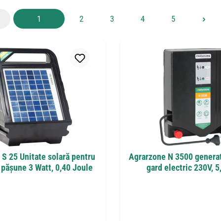
Pagina
Pagina
Pagina
Pagina
Pagina
1
2
3
4
5
S 25 Unitate solară pentru
Agrarzone N 3500 generat
 pășune 3 Watt, 0,40 Joule
gard electric 230V, 5