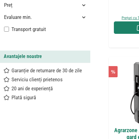
Preț
Evaluare min.
Prețuri cu 
Adaugă filtru: Livrare gratuită
Transport gratuit
Avantajele noastre
Garanție de returnare de 30 de zile
%
Serviciu clienți prietenos
20 ani de experiență
Plată sigură
Agrarzone 
gard 