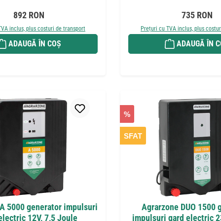
Preț obișnuit:
Preț obișnui
892 RON
735 RON
TVA inclus, plus costuri de transport
Prețuri cu TVA inclus, plus costur
ADAUGĂ ÎN COȘ
ADAUGĂ ÎN 
%
SFAT
A 5000 generator impulsuri
Agrarzone DUO 1500 g
electric 12V, 7,5 Joule
impulsuri gard electric 2