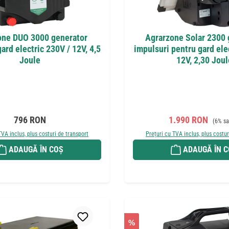
one DUO 3000 generator
Agrarzone Solar 2300 
ard electric 230V / 12V, 4,5
impulsuri pentru gard ele
Joule
12V, 2,30 Joul
Preț obișnuit:
Preț de vânzare:
Preț ob
796 RON
1.990 RON
(6% sa
TVA inclus, plus costuri de transport
Prețuri cu TVA inclus, plus costur
ADAUGĂ ÎN COȘ
ADAUGĂ ÎN 
%