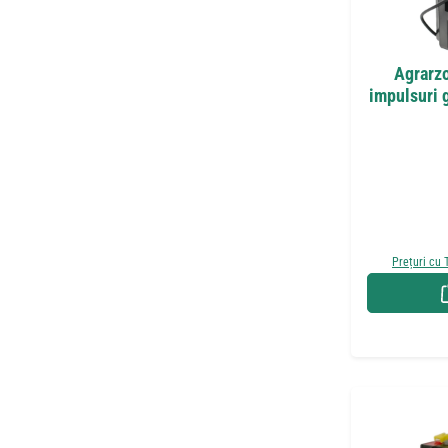
Agrarz
impulsuri g
Prețuri cu 