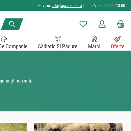
Serviciu:
info@agrarzone.ro
| Luni - Vineri 09:00 - 13:00
Aveți 0 articole din lista de
De Companie
Sălbatic Și Pădure
Mărci
Oferte
siguranță maximă.