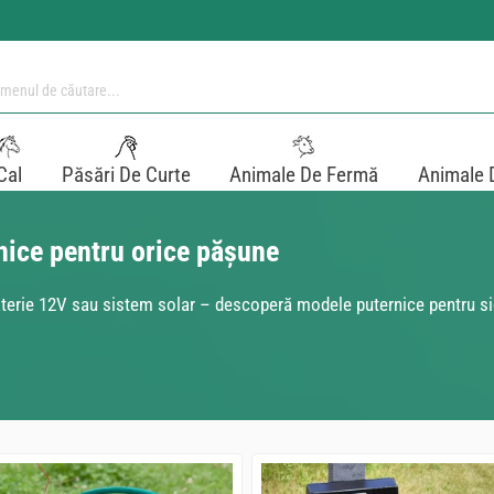
Cal
Păsări De Curte
Animale De Fermă
Animale 
nice pentru orice pășune
 baterie 12V sau sistem solar – descoperă modele puternice pentru 