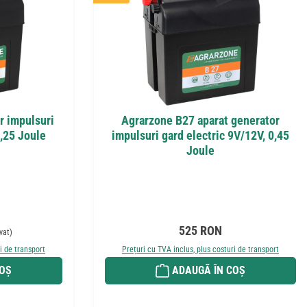
r impulsuri
Agrarzone B27 aparat generator
0,25 Joule
impulsuri gard electric 9V/12V, 0,45
Joule
nuit:
Preț obișnuit:
525 RON
vat)
i de transport
Prețuri cu TVA inclus, plus costuri de transport
COȘ
ADAUGĂ ÎN COȘ