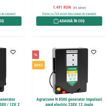
t:
Preț de vânzare:
Preț obișnuit:
1.491 RON
(6% salvat)
i de transport
Prețuri cu TVA inclus, plus costuri de transport
COȘ
ADAUGĂ ÎN COȘ
%
SFAT
enerator
Agrarzone N 8500 generator impulsuri
30V / 12V, 2
gard electric 230V, 12 Joule