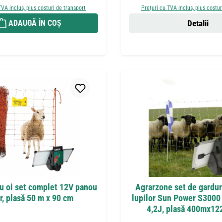
TVA inclus, plus costuri de transport
Prețuri cu TVA inclus, plus costur
ADAUGĂ ÎN COȘ
Detalii
u oi set complet 12V panou
Agrarzone set de gardur
r, plasă 50 m x 90 cm
lupilor Sun Power S3000
4,2J, plasă 400mx12