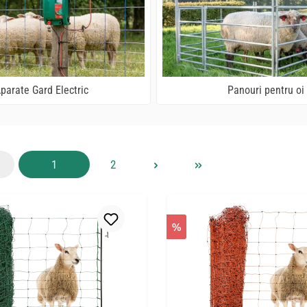
parate Gard Electric
Panouri pentru oi
Pagina
Pagina
1
2
%