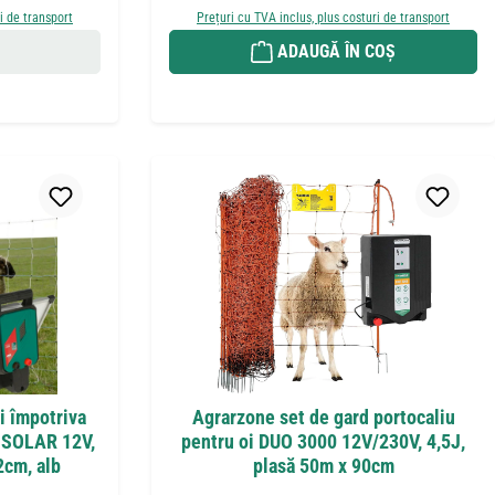
i de transport
Prețuri cu TVA inclus, plus costuri de transport
ADAUGĂ ÎN COȘ
i împotriva
Agrarzone set de gard portocaliu
 SOLAR 12V,
pentru oi DUO 3000 12V/230V, 4,5J,
2cm, alb
plasă 50m x 90cm