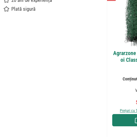
20 ani de experiență
Plată sigură
Agrarzone 
oi Clas
Conținu
V
Prețuri cu 