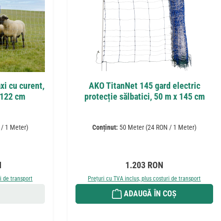
i cu curent,
AKO TitanNet 145 gard electric
 122 cm
protecție sălbatici, 50 m x 145 cm
/ 1 Meter)
Conținut:
50 Meter
(24 RON / 1 Meter)
Preț obișnuit:
N
1.203 RON
i de transport
Prețuri cu TVA inclus, plus costuri de transport
ADAUGĂ ÎN COȘ