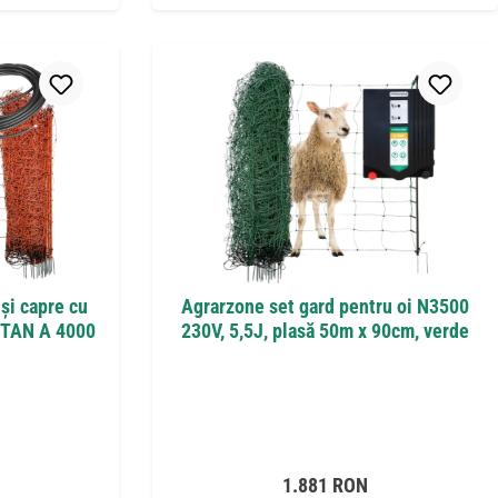
 și capre cu
Agrarzone set gard pentru oi N3500
TITAN A 4000
230V, 5,5J, plasă 50m x 90cm, verde
:
Preț obișnuit:
1.881 RON