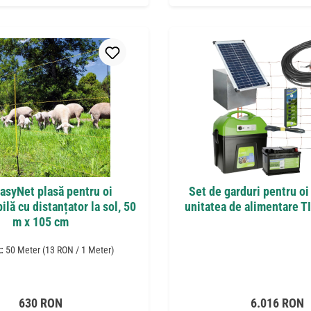
asyNet plasă pentru oi
Set de garduri pentru oi
bilă cu distanțator la sol, 50
unitatea de alimentare 
m x 105 cm
t:
50 Meter
(13 RON / 1 Meter)
Preț obișnuit:
Preț obișnuit
630 RON
6.016 RON