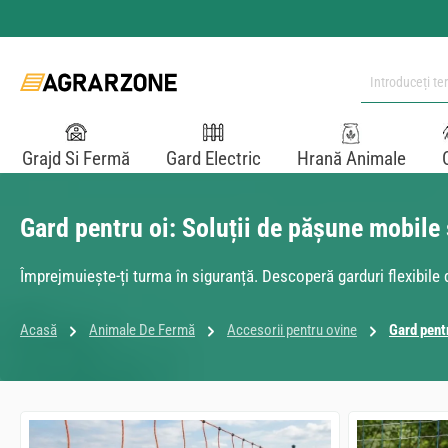
i la conținutul principal
Sari la căutare
Sari la navigarea principală
Grajd Si Fermă
Gard Electric
Hrană Animale
Gard pentru oi: Soluții de pășune mobile 
Împrejmuiește-ți turma în siguranță. Descoperă garduri flexibile 
Acasă
Animale De Fermă
Accesorii pentru ovine
Gard pent