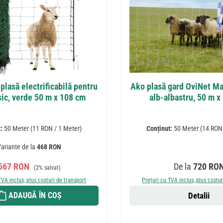
plasă electrificabilă pentru
Ako plasă gard OviNet Max
sic, verde 50 m x 108 cm
alb-albastru, 50 m x
t:
50 Meter
(11 RON / 1 Meter)
Conținut:
50 Meter
(14 RON 
ariante de la
468 RON
Preț de vânzare:
Preț obișnuit:
Preț obișnuit:
567 RON
De la
720 RO
(2% salvat)
TVA inclus, plus costuri de transport
Prețuri cu TVA inclus, plus costur
ADAUGĂ ÎN COȘ
Detalii