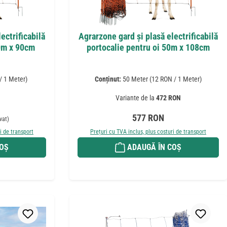
ectrificabilă
Agrarzone gard și plasă electrificabilă
50m x 90cm
portocalie pentru oi 50m x 108cm
/ 1 Meter)
Conținut:
50 Meter
(12 RON / 1 Meter)
Variante de la
472 RON
nuit:
Preț obișnuit:
577 RON
vat)
i de transport
Prețuri cu TVA inclus, plus costuri de transport
COȘ
ADAUGĂ ÎN COȘ