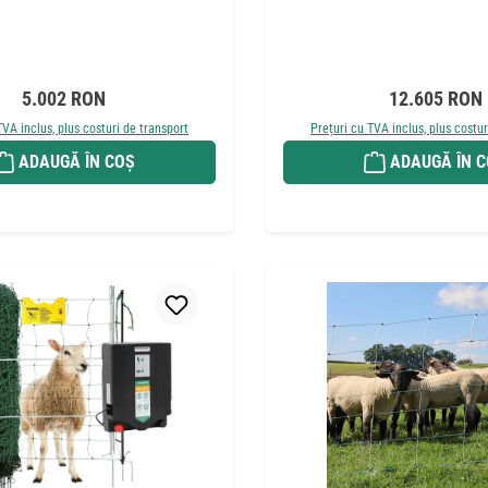
Preț obișnuit:
Preț obișnuit
5.002 RON
12.605 RON
TVA inclus, plus costuri de transport
Prețuri cu TVA inclus, plus costur
ADAUGĂ ÎN COȘ
ADAUGĂ ÎN 