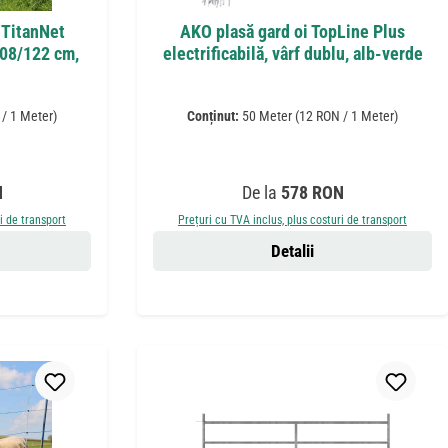
 TitanNet
AKO plasă gard oi TopLine Plus
108/122 cm,
electrificabilă, vârf dublu, alb-verde
/ 1 Meter)
Conținut:
50 Meter
(12 RON / 1 Meter)
Preț obișnuit:
N
De la
578 RON
i de transport
Prețuri cu TVA inclus, plus costuri de transport
Detalii