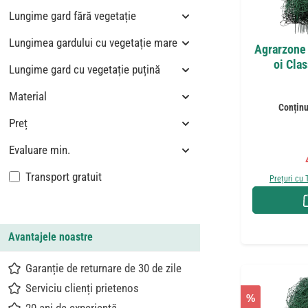
Lungime gard fără vegetație
Lungimea gardului cu vegetație mare
Agrarzone 
oi Cla
Lungime gard cu vegetație puțină
Material
Conținu
Preț
Evaluare min.
Adaugă filtru: Livrare gratuită
Transport gratuit
Prețuri cu 
Avantajele noastre
Garanție de returnare de 30 de zile
Serviciu clienți prietenos
%