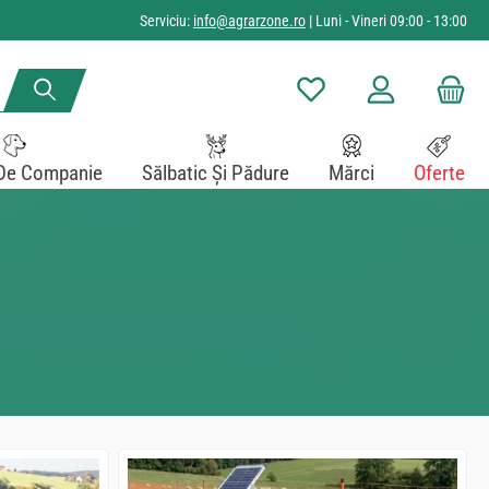
Serviciu:
info@agrarzone.ro
| Luni - Vineri 09:00 - 13:00
Aveți 0 articole din lista de
De Companie
Sălbatic Și Pădure
Mărci
Oferte