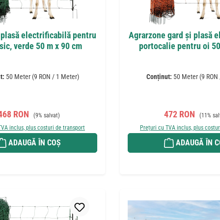
plasă electrificabilă pentru
Agrarzone gard și plasă el
ssic, verde 50 m x 90 cm
portocalie pentru oi 
t:
50 Meter
(9 RON / 1 Meter)
Conținut:
50 Meter
(9 RON 
Preț de vânzare:
Preț obișnuit:
Preț de vânzare:
Preț obiș
468 RON
472 RON
(9% salvat)
(11% sal
TVA inclus, plus costuri de transport
Prețuri cu TVA inclus, plus costur
ADAUGĂ ÎN COȘ
ADAUGĂ ÎN 