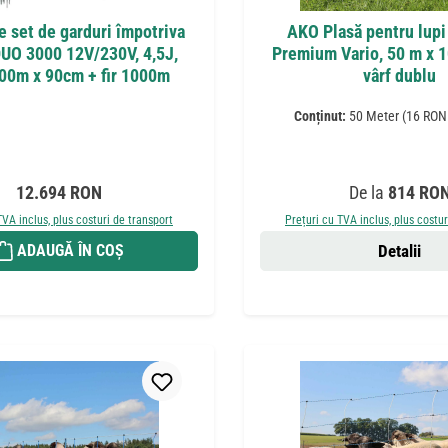
 set de garduri împotriva
AKO Plasă pentru lupi
DUO 3000 12V/230V, 4,5J,
Premium Vario, 50 m x 
500m x 90cm + fir 1000m
vârf dublu
Conținut:
50 Meter
(16 RON 
Preț obișnuit:
Preț obișnuit:
12.694 RON
De la
814 RO
TVA inclus, plus costuri de transport
Prețuri cu TVA inclus, plus costur
ADAUGĂ ÎN COȘ
Detalii