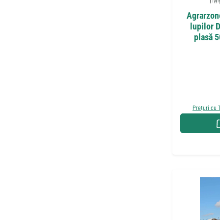
Agrarzone
lupilor 
plasă 
Prețuri cu 