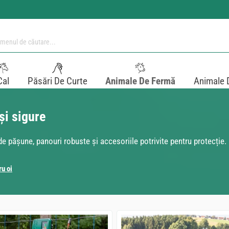
Cal
Păsări De Curte
Animale De Fermă
Animale 
și sigure
de pășune, panouri robuste și accesoriile potrivite pentru protecție.
ru oi