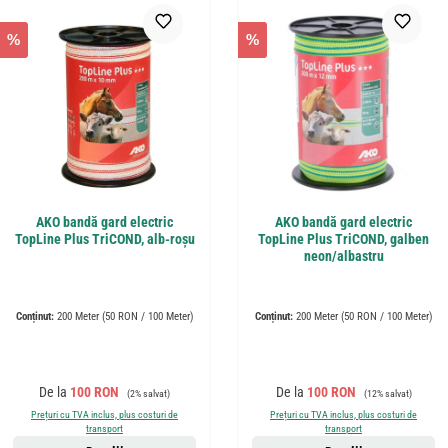
%
%
AKO bandă gard electric
AKO bandă gard electric
TopLine Plus TriCOND, alb-roșu
TopLine Plus TriCOND, galben
neon/albastru
Conținut:
200 Meter
(50 RON / 100 Meter)
Conținut:
200 Meter
(50 RON / 100 Meter)
Preț de vânzare:
Preț obișnuit:
Preț de vânzare:
Preț obișnuit:
De la
100 RON
De la
100 RON
(2% salvat)
(12% salvat)
Prețuri cu TVA inclus, plus costuri de
Prețuri cu TVA inclus, plus costuri de
transport
transport