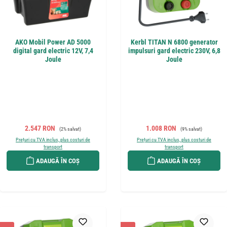
AKO Mobil Power AD 5000
Kerbl TITAN N 6800 generator
digital gard electric 12V, 7,4
impulsuri gard electric 230V, 6,8
Joule
Joule
Preț de vânzare:
Preț obișnuit:
Preț de vânzare:
Preț obișnuit:
2.547 RON
1.008 RON
(2% salvat)
(9% salvat)
Prețuri cu TVA inclus, plus costuri de
Prețuri cu TVA inclus, plus costuri de
transport
transport
ADAUGĂ ÎN COȘ
ADAUGĂ ÎN COȘ