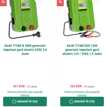
%
%
Kerbl TITAN N 3800 generator
Kerbl TITAN DUO 1500
impulsuri gard electric 230V, 3,8
generator impulsuri gard
Joule
electric 12V / 230V, 1,5 Joule
Preț de vânzare:
Preț obișnuit:
Preț de vânzare:
Preț obișnuit:
651 RON
562 RON
(7% salvat)
(7% salvat)
Prețuri cu TVA inclus, plus costuri de
Prețuri cu TVA inclus, plus costuri de
transport
transport
ADAUGĂ ÎN COȘ
ADAUGĂ ÎN COȘ