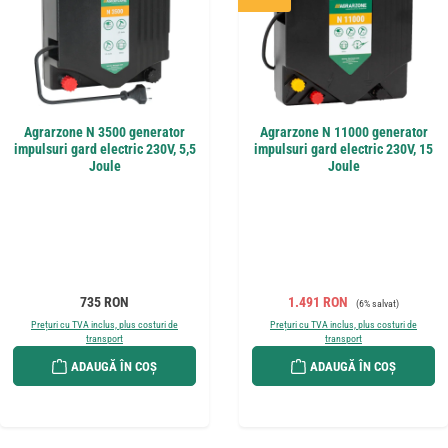
Agrarzone N 3500 generator
Agrarzone N 11000 generator
impulsuri gard electric 230V, 5,5
impulsuri gard electric 230V, 15
Joule
Joule
Preț obișnuit:
Preț de vânzare:
Preț obișnuit:
735 RON
1.491 RON
(6% salvat)
Prețuri cu TVA inclus, plus costuri de
Prețuri cu TVA inclus, plus costuri de
transport
transport
ADAUGĂ ÎN COȘ
ADAUGĂ ÎN COȘ