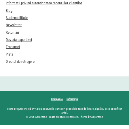
Informații privind autenticitatea recenziilor clienților
Blog
Sustenabilitate
Newsletter
Returnări
Dovada expertizei
Transport
Plată
Dreptul de retragere
Compania
Informații
Toate prețurile includ TVA plus
costuri de transport
și posibile taxe de livrare, dacă nu este specificat
altfel.
© 2026 Agrarzone - Toate drepturile rezervate. Theme by Agrarzone