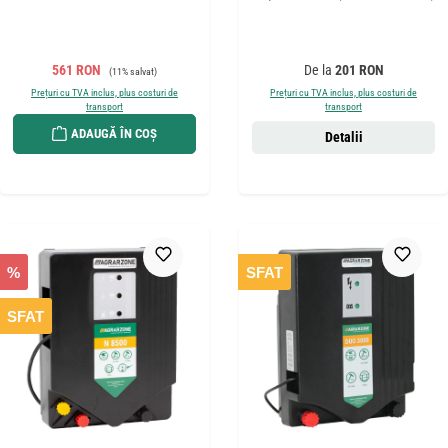
Preț de vânzare:
Preț obișnuit:
Preț obișnuit:
561 RON
De la
201 RON
(11% salvat)
Prețuri cu TVA inclus, plus costuri de
Prețuri cu TVA inclus, plus costuri de
transport
transport
ADAUGĂ ÎN COȘ
Detalii
%
SFAT
SFAT