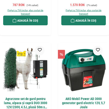
Preț de vânzare:
Preț obișnuit:
Preț de vânzare:
Preț obișnuit:
787 RON
1.570 RON
(14% salvat)
(7% salvat)
Prețuri cu TVA inclus, plus costuri de
Prețuri cu TVA inclus, plus costuri de
transport
transport
ADAUGĂ ÎN COȘ
ADAUGĂ ÎN COȘ
%
Agrarzone set de gard pentru
AKO Mobil Power AD 3000
lama, alpaca și capră DUO 3000
generator gard electric 12V, 5,7
12V/230V, 4.5J, plasă 50m x
Joule