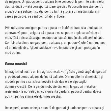
de mișcare. Un padoc pentru alpaca bine conceput le permite animalelor
dvs. să ducă o viață corespunzătoare speciei. Padocurile noastre pentru
alpaca oferă suficient spațiu pentru turmă și oferă un mediu natural în
care alpaca dvs. se simt confortabil și libere.
Prin utilizarea unui gard pentru alpaca de înaltă calitate și a unui padoc
adecvat, vă puteți asigura că alpaca dvs. se poate deplasa suficient de
mult, fără a risca să scape necontrolat sau să intre în situații periculoase.
Combinația dintre un gard pentru alpaca și un padoc vă oferă certitudinea
că animalele dvs. își pot satisface nevoile naturale și sunt protejate în
mod optim.
Gama noastră
În magazinul nostru online agrarzone.de veți găsi o gamă largă de garduri
și padocuri pentru alpaca de înaltă calitate. Oferim diferite dimensiuni și
modele pentru a satisface nevoile individuale ale alpacașilor
dumneavoastră. De la garduri robuste din lemn la garduri metalice
rezistente - la noi veți găsi cu siguranță gardul și padocul pentru alpaca
potrivit pentru animalele dumneavoastră.
Descoperiți acum selecția noastră de garduri și padocuri pentru alpaca și