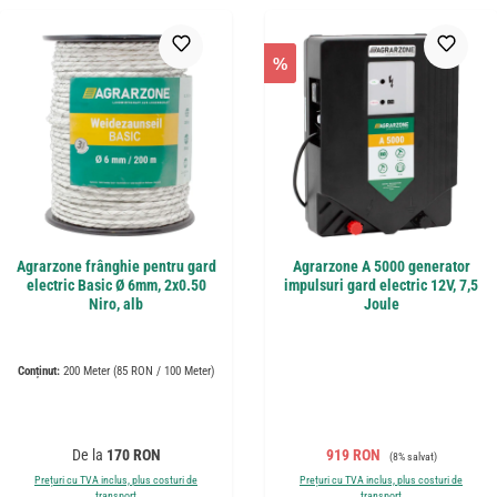
%
Agrarzone frânghie pentru gard
Agrarzone A 5000 generator
electric Basic Ø 6mm, 2x0.50
impulsuri gard electric 12V, 7,5
Niro, alb
Joule
Conținut:
200 Meter
(85 RON / 100 Meter)
Preț obișnuit:
Preț de vânzare:
Preț obișnuit:
De la
170 RON
919 RON
(8% salvat)
Prețuri cu TVA inclus, plus costuri de
Prețuri cu TVA inclus, plus costuri de
transport
transport