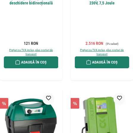
deschidere bidirecțională
230V, 7,5 Joule
Preț obișnuit:
Preț de vânzare:
Preț obișnuit:
121 RON
2.516 RON
(5% salvat)
Prețuri cu TVA inclus, plus costuri de
Prețuri cu TVA inclus, plus costuri de
transport
transport
ADAUGĂ ÎN COȘ
ADAUGĂ ÎN COȘ
%
%