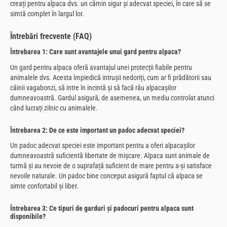
creați pentru alpaca dvs. un cămin sigur și adecvat speciei, în care să se
simtă complet în largul lor.
Întrebări frecvente (FAQ)
Întrebarea 1: Care sunt avantajele unui gard pentru alpaca?
Un gard pentru alpaca oferă avantajul unei protecții fiabile pentru
animalele dvs. Acesta împiedică intrușii nedoriți, cum ar fi prădătorii sau
câinii vagabonzi, să intre în incintă și să facă rău alpacașilor
dumneavoastră. Gardul asigură, de asemenea, un mediu controlat atunci
când lucrați zilnic cu animalele.
Întrebarea 2: De ce este important un padoc adecvat speciei?
Un padoc adecvat speciei este important pentru a oferi alpacașilor
dumneavoastră suficientă libertate de mișcare. Alpaca sunt animale de
turmă și au nevoie de o suprafață suficient de mare pentru a-și satisface
nevoile naturale. Un padoc bine conceput asigură faptul că alpaca se
simte confortabil și liber.
Întrebarea 3: Ce tipuri de garduri și padocuri pentru alpaca sunt
disponibile?