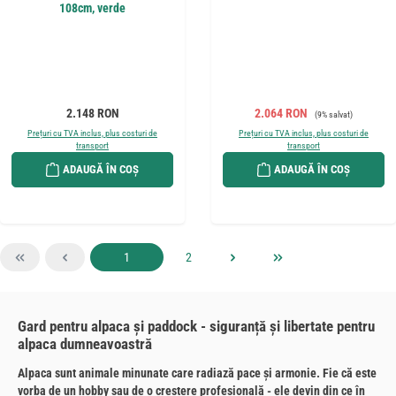
108cm, verde
Preț obișnuit:
Preț de vânzare:
Preț obișnuit:
2.148 RON
2.064 RON
(9% salvat)
Prețuri cu TVA inclus, plus costuri de
Prețuri cu TVA inclus, plus costuri de
transport
transport
ADAUGĂ ÎN COȘ
ADAUGĂ ÎN COȘ
Pagina
Pagina
1
2
Gard pentru alpaca și paddock - siguranță și libertate pentru
alpaca dumneavoastră
Alpaca sunt animale minunate care radiază pace și armonie. Fie că este
vorba de un hobby sau de o creștere profesională - ele devin din ce în