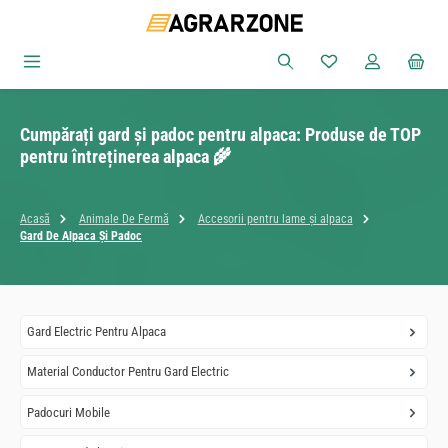
Sari la conținutul principal
Aveți 0 articole din
Cumpărați gard și padoc pentru alpaca: Produse de TOP
pentru întreținerea alpaca 🌾
Acasă
Animale De Fermă
Accesorii pentru lame și alpaca
Gard De Alpaca Și Padoc
Gard Electric Pentru Alpaca
Material Conductor Pentru Gard Electric
Padocuri Mobile