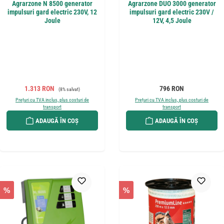
Agrarzone N 8500 generator
Agrarzone DUO 3000 generator
impulsuri gard electric 230V, 12
impulsuri gard electric 230V /
Joule
12V, 4,5 Joule
Preț de vânzare:
Preț obișnuit:
Preț obișnuit:
1.313 RON
796 RON
(8% salvat)
Prețuri cu TVA inclus, plus costuri de
Prețuri cu TVA inclus, plus costuri de
transport
transport
ADAUGĂ ÎN COȘ
ADAUGĂ ÎN COȘ
%
%