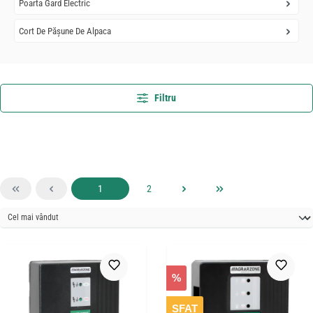
Poarta Gard Electric
Cort De Pășune De Alpaca
Filtru
Pagina
Pagina
1
2
%
SFAT