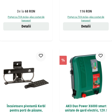
Preț obișnuit:
Preț obișnuit:
De la
68 RON
116 RON
Prețuri cu TVA inclus, plus costuri de
Prețuri cu TVA inclus, plus costuri de
transport
transport
Detalii
Detalii
%
Încuietoare pivotantă Kerbl
AKO Duo Power X6000 smart
pentru porți de pășune,
unitate de gard electric, 12V /