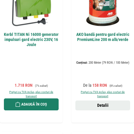
Kerbl TITAN Ni 16000 generator
AKO bandă pentru gard electric
impulsuri gard electric 230V, 16
PremiumLine 200 m alb/verde
Joule
Conținut:
200 Meter
(79 RON / 100 Meter)
Preț de vânzare:
Preț obișnuit:
Preț de vânzare:
Preț obișnuit:
1.718 RON
De la
158 RON
(7% salvat)
(8% salvat)
Prețuri cu TVA inclus, plus costuri de
Prețuri cu TVA inclus, plus costuri de
transport
transport
ADAUGĂ ÎN COȘ
Detalii