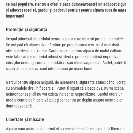
ce mai populare. Pentru a oferi alpaca dumneavoastră un adăpost sigur
și adecvat speciei, gardul și padocul potrivit pentru alpaca sunt de mare
importanță.
Protecție și siguranță
Scopul principal al gardului pentru alpaca este de a vă proteja animalele.
Se asigură că alpaca dvs. rămâne pe proprietatea dvs. și că nu există
niciun pericol din exterior. Gardul nostru pentru alpaca de înaltă calitate
este fabricat din material robust și oferă o protecție optimă împotriva
intrușilor nedoriți, cum ar fi prădătorii sau câinii vagabonzi. Astfel, puteți fi
siguri că alpaca dvs. sunt întotdeauna pe mâini bune.
Gardul pentru alpaca asigură, de asemenea, siguranța atunci când lucrați
cu animalele dvs. în fiecare zi. Puteți fi siguri că alpaca dvs. nu va scăpa
neintenționat și că nu vor exista incidente neprevăzute. Gardul oferă un
mediu controlat în care vă puteți concentra pe deplin asupra animalelor
dumneavoastră.
Libertate și mișcare
Alpaca sunt animale de turmă și au nevoie de suficient spațiu și libertate