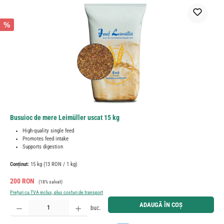
%
Busuioc de mere Leimüller uscat 15 kg
High-quality single feed
Promotes feed intake
Supports digestion
Conținut:
15 kg
(13 RON / 1 kg)
Preț de vânzare:
Preț obișnuit:
200 RON
(18% salvat)
Prețuri cu TVA inclus, plus costuri de transport
Cantitate produs: Introduceți cantitatea dorită sau utilizați butoanele pentru a mări sau micșora cant
ADAUGĂ ÎN COȘ
buc.