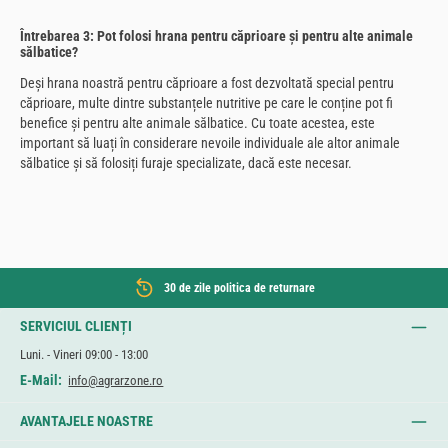
Întrebarea 3: Pot folosi hrana pentru căprioare și pentru alte animale
sălbatice?
Deși hrana noastră pentru căprioare a fost dezvoltată special pentru
căprioare, multe dintre substanțele nutritive pe care le conține pot fi
benefice și pentru alte animale sălbatice. Cu toate acestea, este
important să luați în considerare nevoile individuale ale altor animale
sălbatice și să folosiți furaje specializate, dacă este necesar.
30 de zile politica de returnare
SERVICIUL CLIENȚI
Luni. - Vineri 09:00 - 13:00
E-Mail:
info@agrarzone.ro
AVANTAJELE NOASTRE