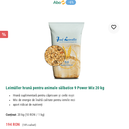
−6%
%
Leimüller hrană pentru animale sălbatice 9 Power Mix 20 kg
Hrană suplimentară pentru căprioare și cerbi roșii
Mix de energie de înaltă calitate pentru iernile reci
aport ridicat de nutrienți
Conținut:
20 kg
(10 RON / 1 kg)
Preț de vânzare:
Preț obișnuit:
194 RON
(18% salvat)