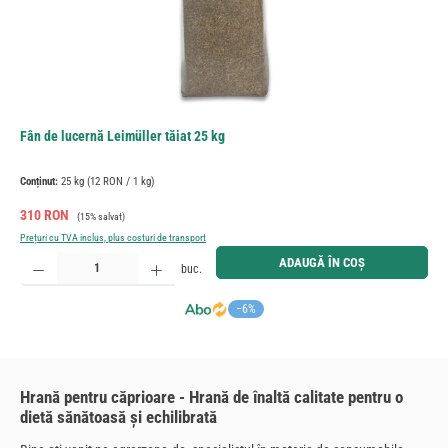
Fân de lucernă Leimüller tăiat 25 kg
Conținut:
25 kg
(12 RON / 1 kg)
Preț de vânzare:
Preț obișnuit:
310 RON
(15% salvat)
Prețuri cu TVA inclus, plus costuri de transport
Cantitate produs: Introduceți cantitatea dorită sau utilizați butoanele pentru a mări sau micșora cant
ADAUGĂ ÎN COȘ
buc.
−6%
Hrană pentru căprioare - Hrană de înaltă calitate pentru o
dietă sănătoasă și echilibrată