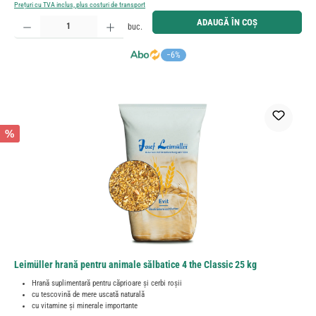
Prețuri cu TVA inclus, plus costuri de transport
Cantitate produs: Introduceți cantitatea dorită sau utilizați butoanele pentru a mări sau micșora cant
ADAUGĂ ÎN COȘ
buc.
−6%
%
Leimüller hrană pentru animale sălbatice 4 the Classic 25 kg
Hrană suplimentară pentru căprioare și cerbi roșii
cu tescovină de mere uscată naturală
cu vitamine și minerale importante