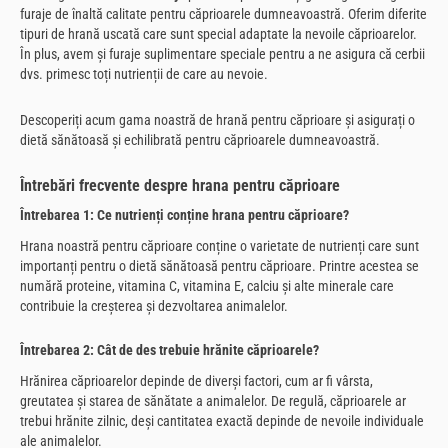
furaje de înaltă calitate pentru căprioarele dumneavoastră. Oferim diferite
tipuri de hrană uscată care sunt special adaptate la nevoile căprioarelor.
În plus, avem și furaje suplimentare speciale pentru a ne asigura că cerbii
dvs. primesc toți nutrienții de care au nevoie.
Descoperiți acum gama noastră de hrană pentru căprioare și asigurați o
dietă sănătoasă și echilibrată pentru căprioarele dumneavoastră.
Întrebări frecvente despre hrana pentru căprioare
Întrebarea 1: Ce nutrienți conține hrana pentru căprioare?
Hrana noastră pentru căprioare conține o varietate de nutrienți care sunt
importanți pentru o dietă sănătoasă pentru căprioare. Printre acestea se
numără proteine, vitamina C, vitamina E, calciu și alte minerale care
contribuie la creșterea și dezvoltarea animalelor.
Întrebarea 2: Cât de des trebuie hrănite căprioarele?
Hrănirea căprioarelor depinde de diverși factori, cum ar fi vârsta,
greutatea și starea de sănătate a animalelor. De regulă, căprioarele ar
trebui hrănite zilnic, deși cantitatea exactă depinde de nevoile individuale
ale animalelor.