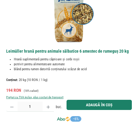
Leimüller hrană pentru animale sălbatice 6 amestec de rumeguș 20 kg
Hrană suplimentară pentru căprioare și cerbi roșii
potrivit pentru alimentatoare automate
blând pentru rumen datorită conținutului scăzut de acid
Conținut:
20 kg
(10 RON / 1 kg)
Preț de vânzare:
Preț obișnuit:
194 RON
(18% salvat)
Prețuri cu TVA inclus, plus costuri de transport
Cantitate produs: Introduceți cantitatea dorită sau utilizați butoanele pentru a mări sau micșora cant
ADAUGĂ ÎN COȘ
buc.
−6%