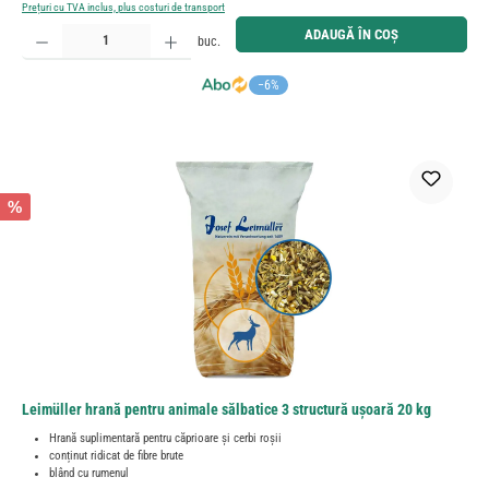
Prețuri cu TVA inclus, plus costuri de transport
Cantitate produs: Introduceți cantitatea dorită sau utilizați butoanele pentru a mări sau micșora cant
ADAUGĂ ÎN COȘ
buc.
−6%
%
Leimüller hrană pentru animale sălbatice 3 structură ușoară 20 kg
Hrană suplimentară pentru căprioare și cerbi roșii
conținut ridicat de fibre brute
blând cu rumenul