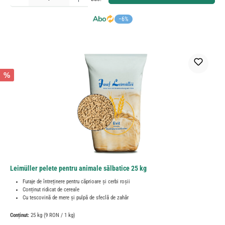
−6%
%
Leimüller pelete pentru animale sălbatice 25 kg
Furaje de întreținere pentru căprioare și cerbi roșii
Conținut ridicat de cereale
Cu tescovină de mere și pulpă de sfeclă de zahăr
Conținut:
25 kg
(9 RON / 1 kg)