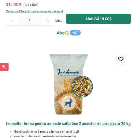
Preț de vânzare:
Preț obișnuit:
215 RON
(17% salvat)
Prețuri cu TVA inclus, plus costuri de transport
Cantitate produs: Introduceți cantitatea dorită sau utilizați butoanele pentru a mări sau micșora cant
ADAUGĂ ÎN COȘ
buc.
−6%
%
Leimüller hrană pentru animale sălbatice 2 amestec de primăvară 20 kg
Hrană suplimentară pentru căprioare și cerbi roșii
amestec optim pentru perioada februarie-aprilie