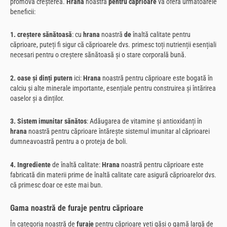
promova creșterea.
Hrana
noastră
pentru căprioare
vă oferă următoarele
beneficii:
1. creștere sănătoasă
: cu
hrana
noastră
de
înaltă calitate pentru
căprioare, puteți fi sigur că căprioarele dvs. primesc toți nutrienții esențiali
necesari pentru o creștere sănătoasă și o stare corporală bună.
2. oase și dinți putern
ici:
Hrana
noastră pentru căprioare este bogată în
calciu și alte minerale importante, esențiale pentru construirea și întărirea
oaselor și a dinților.
3. Sistem imunitar sănătos
: Adăugarea de vitamine și antioxidanți în
hrana
noastră pentru căprioare întărește sistemul imunitar al căprioarei
dumneavoastră pentru a o proteja de boli.
4. Ingrediente
de înaltă calitate:
Hrana
noastră pentru căprioare este
fabricată din materii prime de înaltă calitate care asigură căprioarelor dvs.
că primesc doar ce este mai bun.
Gama noastră de furaje pentru căprioare
În categoria noastră de
furaje
pentru căprioare veți găsi o gamă largă de