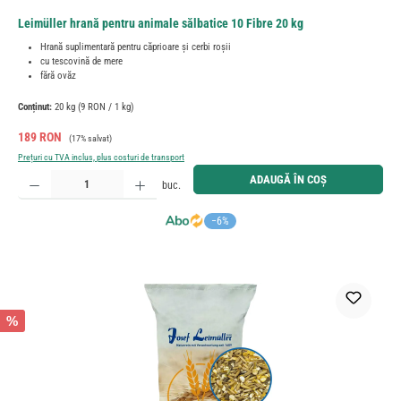
Leimüller hrană pentru animale sălbatice 10 Fibre 20 kg
Hrană suplimentară pentru căprioare și cerbi roșii
cu tescovină de mere
fără ovăz
Conținut:
20 kg
(9 RON / 1 kg)
Preț de vânzare:
Preț obișnuit:
189 RON
(17% salvat)
Prețuri cu TVA inclus, plus costuri de transport
Cantitate produs: Introduceți cantitatea dorită sau utilizați butoanele pentru a mări sau micșora cant
ADAUGĂ ÎN COȘ
buc.
−6%
%