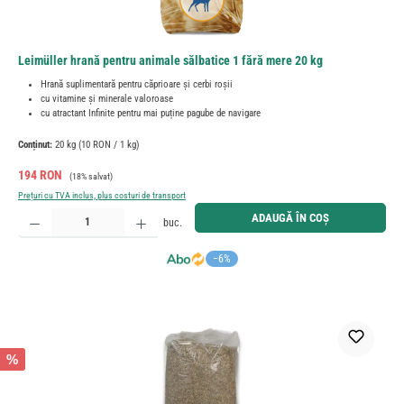
Leimüller hrană pentru animale sălbatice 1 fără mere 20 kg
Hrană suplimentară pentru căprioare și cerbi roșii
cu vitamine și minerale valoroase
cu atractant Infinite pentru mai puține pagube de navigare
Conținut:
20 kg
(10 RON / 1 kg)
Preț de vânzare:
Preț obișnuit:
194 RON
(18% salvat)
Prețuri cu TVA inclus, plus costuri de transport
Cantitate produs: Introduceți cantitatea dorită sau utilizați butoanele pentru a mări sau micșora cant
ADAUGĂ ÎN COȘ
buc.
−6%
%