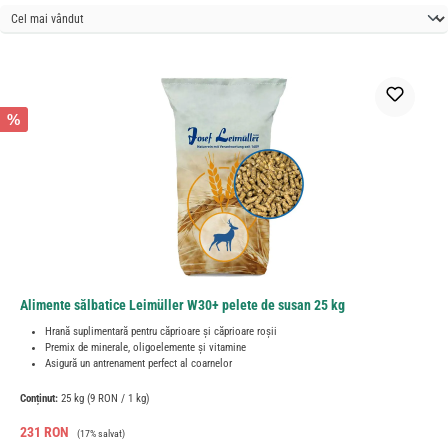
%
Alimente sălbatice Leimüller W30+ pelete de susan 25 kg
Hrană suplimentară pentru căprioare și căprioare roșii
Premix de minerale, oligoelemente și vitamine
Asigură un antrenament perfect al coarnelor
Conținut:
25 kg
(9 RON / 1 kg)
Preț de vânzare:
Preț obișnuit:
231 RON
(17% salvat)