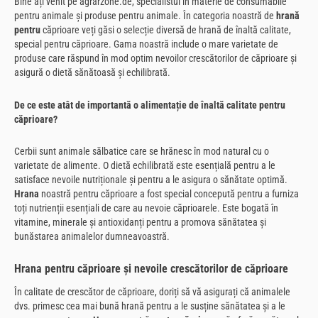
Bine ați venit pe agrarzone.de, specialistul în materie de consumabile
pentru animale și produse pentru animale. În categoria noastră de
hrană
pentru
căprioare veți găsi o selecție diversă de hrană de înaltă calitate,
special pentru căprioare. Gama noastră include o mare varietate de
produse care răspund în mod optim nevoilor crescătorilor de căprioare și
asigură o dietă sănătoasă și echilibrată.
De ce este atât de importantă o alimentație de înaltă calitate pentru
căprioare?
Cerbii sunt animale sălbatice care se hrănesc în mod natural cu o
varietate de alimente. O dietă echilibrată este esențială pentru a le
satisface nevoile nutriționale și pentru a le asigura o sănătate optimă.
Hrana
noastră pentru căprioare a fost special concepută pentru a furniza
toți nutrienții esențiali de care au nevoie căprioarele. Este bogată în
vitamine, minerale și antioxidanți pentru a promova sănătatea și
bunăstarea animalelor dumneavoastră.
Hrana pentru căprioare și nevoile crescătorilor de căprioare
În calitate de crescător de căprioare, doriți să vă asigurați că animalele
dvs. primesc cea mai bună hrană pentru a le susține sănătatea și a le