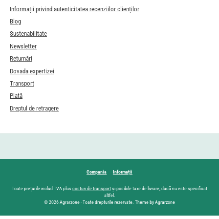
Informații privind autenticitatea recenziilor clienților
Blog
Sustenabilitate
Newsletter
Returnări
Dovada expertizei
Transport
Plată
Dreptul de retragere
Compania
Informații
Toate prețurile includ TVA plus
costuri de transport
și posibile taxe de livrare, dacă nu este specificat
altfel.
© 2026 Agrarzone - Toate drepturile rezervate. Theme by Agrarzone