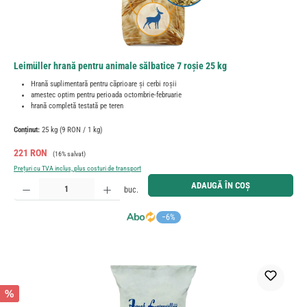
Leimüller hrană pentru animale sălbatice 7 roșie 25 kg
Hrană suplimentară pentru căprioare și cerbi roșii
amestec optim pentru perioada octombrie-februarie
hrană completă testată pe teren
Conținut:
25 kg
(9 RON / 1 kg)
Preț de vânzare:
Preț obișnuit:
221 RON
(16% salvat)
Prețuri cu TVA inclus, plus costuri de transport
Cantitate produs: Introduceți cantitatea dorită sau utilizați butoanele pentru a mări sau micșora cant
ADAUGĂ ÎN COȘ
buc.
−6%
%